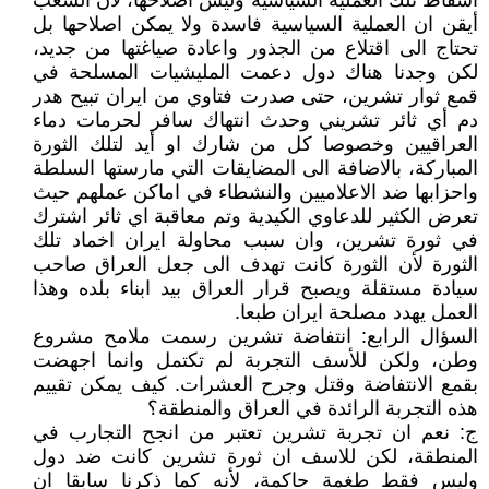
اسقاط تلك العملية السياسية وليس اصلاحها، لأن الشعب
أيقن ان العملية السياسية فاسدة ولا يمكن اصلاحها بل
تحتاج الى اقتلاع من الجذور واعادة صياغتها من جديد،
لكن وجدنا هناك دول دعمت المليشيات المسلحة في
قمع ثوار تشرين، حتى صدرت فتاوي من ايران تبيح هدر
دم أي ثائر تشريني وحدث انتهاك سافر لحرمات دماء
العراقيين وخصوصا كل من شارك او أيد لتلك الثورة
المباركة، بالاضافة الى المضايقات التي مارستها السلطة
واحزابها ضد الاعلاميين والنشطاء في اماكن عملهم حيث
تعرض الكثير للدعاوي الكيدية وتم معاقبة اي ثائر اشترك
في ثورة تشرين، وان سبب محاولة ايران اخماد تلك
الثورة لأن الثورة كانت تهدف الى جعل العراق صاحب
سيادة مستقلة ويصبح قرار العراق بيد ابناء بلده وهذا
العمل يهدد مصلحة ايران طبعا.
السؤال الرابع: انتفاضة تشرين رسمت ملامح مشروع
وطن، ولكن للأسف التجربة لم تكتمل وانما اجهضت
بقمع الانتفاضة وقتل وجرح العشرات. كيف يمكن تقييم
هذه التجربة الرائدة في العراق والمنطقة؟
ج: نعم ان تجربة تشرين تعتبر من انجح التجارب في
المنطقة، لكن للاسف ان ثورة تشرين كانت ضد دول
وليس فقط طغمة حاكمة، لأنه كما ذكرنا سابقا ان