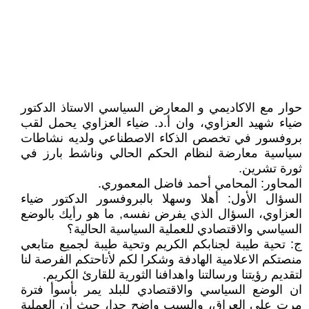
حوار مع الاكاديمي و المعارض السياسي الاستاذ الدكتور
ضياء شهيد العزاوي، وان أ.د. ضياء العزاوي يحمل لقب
بروفسور في تخصص الذكاء الاصطناعي ولديه نشاطات
سياسية معارضة لنظام الحكم الحالي وناشط بارز في
ثورة تشرين.
المحاور: المحامي أحمد فاضل المعموري.
السؤال الأول: أهلا وسهلا بالبروفسور الدكتور ضياء
العزاوي، السؤال الذي يفرض نفسه, ما هو رأيك بالوضع
السياسي والاقتصادي للعملية السياسية الحالية؟
ج: تحية طيبة لجنابكم الكريم وتحية طيبة لجميع متابعي
منصتكم الاعلامية الهادفة وشكرا لكم لأتاحتكم الفرصة لنا
لتقديم رؤيتنا ورسالتنا واهدافنا الثورية للقارئ الكريم.
ان الوضع السياسي والاقتصادي للبلد يمر بأسوأ فترة
مرت على العراق، والسبب واضح جدا، حيث أن العملية