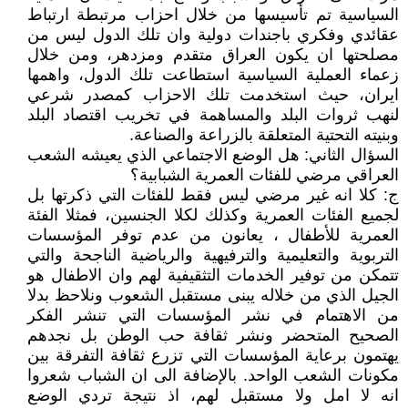
السياسية تم تأسيسها من خلال احزاب مرتبطة ارتباط
عقائدي وفكري باجندات دولية وان تلك الدول ليس من
مصلحتها ان يكون العراق متقدم ومزدهر، ومن خلال
زعماء العملية السياسية استطاعت تلك الدول، واهمها
ايران، حيث استخدمت تلك الاحزاب كمصدر شرعي
لنهب ثروات البلد والمساهمة في تخريب اقتصاد البلد
وبنيته التحتية المتعلقة بالزراعة والصناعة.
السؤال الثاني: هل الوضع الاجتماعي الذي يعيشه الشعب
العراقي مرضي للفئات العمرية الشبابية؟
ج: كلا انه غير مرضي ليس فقط للفئات التي ذكرتها بل
لجميع الفئات العمرية وكذلك لكلا الجنسين، فمثلا الفئة
العمرية للأطفال ، يعانون من عدم توفر المؤسسات
التربوية والتعليمية والترفيهية والرياضية الناجحة والتي
تتمكن من توفير الخدمات التثقيفية لهم وان الاطفال هو
الجيل الذي من خلاله يبنى مستقبل الشعوب ونلاحظ بدلا
من الاهتمام في نشر المؤسسات التي تنشر الفكر
الصحيح المتحضر ونشر ثقافة حب الوطن بل نجدهم
يهتمون برعاية المؤسسات التي تزرع ثقافة التفرقة بين
مكونات الشعب الواحد. بالإضافة الى ان الشباب شعروا
انه لا امل ولا مستقبل لهم، اذ نتيجة تردي الوضع