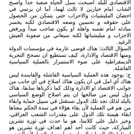
الاقتصادي للبلد اصبحت سبل الحياة صعبة جدا واصبح
الشاب امام خيارين لا ثالث لهما، أما ان يرتمي في
احضان المليشيات والاحزاب حتى يتمكن من الحصول
على حقوقه و تحسين وضعه الاقتصادي لكنه يخسر
مبادئه امام نفسه واهله او يكون صاحب مبدأ ويرفض
الاحزاب و ميليشياتها لكنه سيعاني من صعوبة العيش
الرغيد.
السؤال الثالث: هناك فوضى عارمة في مؤسسات الدولة
ومنها الاقتصاد والادارة، كيف نستطيع ان نصحح التجربة
الديمقراطية على ضوء الاستمرار بالعملية السياسية
الفاشلة.
ج: بوجود هذه العملية السياسية الفاشلة والفاسدة ليس
هناك أي امل في ان يكون هناك اصلاح في أي جانب من
جوانب الاقتصاد او الادارة وذلك كما ذكرناها سابقا، هناك
دول ليس من صالحها ان يتم اصلاح الوضع السياسي
بالبلد لذلك تجد تلك الدول تستقتل في سبيل حماية وابقاء
من هم في العملية لأن بقاء هؤلاء في سدة الحكم معناها
ابقاء هيمنة تلك الدول على مقدرات الشعب العراقي،
وخير دليل على كلامنا، هو ما حدث في ثورة تشرين
المباركة، حيث كانت أحد اهم اهداف ثورة تشرين هو