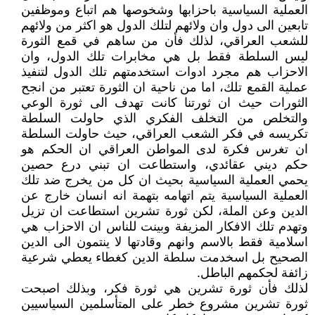
العملية السياسية باحزابها وشخوصها هم اتباع وموظفين
تابعين الى دول وان ولائهم لتلك الدول هو اكثر من ولائهم
للشعب العراقي، لذلك فأن من ساهم في قمع الثورة
ليس السلطة فقط بل هي مخابرات تلك الدول، وان
الاحزاب هم مجرد ادوات استخدمتهم تلك الدول لتنفيذ
عملية القمع تلك، اما من ناحية ان الثورة تعتبر من انجح
الثورات حيث ان ثورتنا كانت تهدف الى ثورة الوعي
والتخلص من التخلف الفكري الذي حاولت السلطة
تكريسه في فكر الشعب العراقي، حيث حاولت السلطة
ان تغرس فكرة لدى المواطن العراقي ان الحكم هو
حكم ديني عقائدي، واستطاعت ان تبني درع حصين
يحمي العملية السياسية بحيث ان كل من يخرج ضد تلك
العملية السياسية يتم اتهامه بتهمة انه انسان خارج عن
الدين وعن الملة، لكن ثورة تشرين استطاعت ان تزيل
وتهدم تلك الافكار المزيفة وبينت للناس ان الاحزاب هي
اسلامية فقط بالاسم وانهم وقادتها لا ينتمون الى الدين
الصحيح بل اسخدمت سلطة الدين كغطاء يعطي شرعية
زائفة لحكمهم الباطل.
لذلك فأن ثورة تشرين هي ثورة فكر، وبذلك اصبحت
ثورة تشرين مشروع خطر على المتأسلمين السياسيين