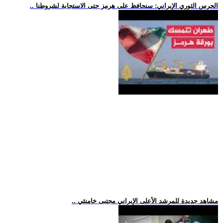
.. الحرس الثوري الإيراني: سنحافظ على هرمز حتى الاستجابة لشروطنا
.. مشاهد جديدة للمرشد الأعلى الإيراني مجتبى خامنئي