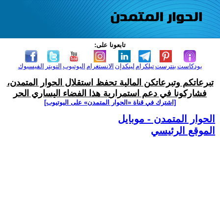
تابعونا على:
بودكاست
بنترست
تيلكرام
لينكدإن
الانستغرام
اليوتيوب
التويتر
الفيسبوك
تبرعاتكم وتبرعاتكن المالية تحفظ استقلال الحوار المتمدن،
فشاركونا في دعم استمرارية هذا الفضاء اليساري الحر
[اشترك في قناة ‫«الحوار المتمدن» على اليوتيوب]
الحوار المتمدن - موبايل
الموقع الرئيسي