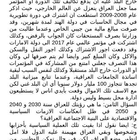
خارج البلد عليه ان يدفع تكاليف تلك الدورة او المؤتمر
مما جعل العراق ينعزل عن العالم الخارجي، حيث اذكر
عام 2008-2009 استطعت ان اشترك في دورة تطويرية
في مجال الحاسبات في دولة الهند لمدة شهرين، وقد
صرفت مبالغ مالية من جيبي الخاص وعندما طالبت من
وزارتنا بصرف المستحقات كان الجواب بالرفض، وكذلك
اشتركت في مؤتمر عالمي عام 2017 الى دولة الامارات
وقد دفعت اجور الاشتراك وكذلك اجور النقل والسكن
والاكل وكان المبلغ كبير وايضا لم يتم صرفها لي وكان
هذا التصرف جعلني امتنع من المشاركة في المؤتمرات
او الدورات خارج البلد مستقبلا وكذلك لنفس السبب لبقية
اساتذة الجامعات العراقية، وعندما تتابع ميزانية البلد
تجدها تتجاوز 100 مليار دولار سنويا أي ان البلد غني لكن
مع الاسف تلك الاموال وقعت بأيدي اناس لا يستطيعون
ادارة محل بسيط وليس دولة.
السؤال الثامن: ما هي رؤيتك للعراق سنة 2030 و 2040
و 2050 في ظل انعكاسات الازمات السياسية
والاقتصادية على البنية الاجتماعية العراقية؟
ج: ايضا نقول اذا بقيت تلك العملية السياسية بأحزابها
وشخوصها وبقي العراق مهيمنة عليه الدول فلا امل
لتطور وضع العراق، لكن في حال تمكن الوطنيين من