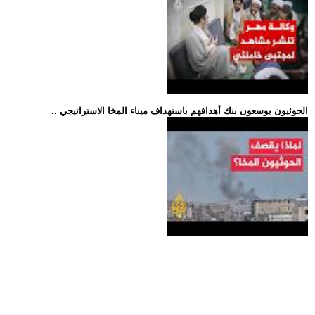
.. الحوثيون يوسعون بنك أهدافهم باستهداف ميناء المخا الاستراتيجي