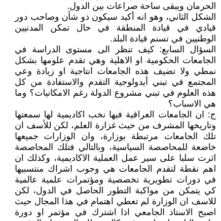
الحرمان ويبقى ساحة صراعات بين الدول.
الشكل الثاني، وهو انه أكيد سيكون ذو شأن وصاحب دور
قيادي في قيادة المنطقة في حال تمكن المدنيين
الوطنيين في تسنم قيادة البلد.
السؤال السابع: كيف تنظر الى مستوى الدراسة في
الجامعات الحكومية او الاهلية وهي تقدم علومها بشكل
نمطي ولا تضيف هذه الجامعات انتاجية او زيادة وعي
المجتمع في تبني أيدولوجية التقدم والاستفادة من كل
هذه العلوم في تبني مشروع الدولة رغم الامكانيات؟ وما
هي الاسباب؟
ج: ان الجامعات العراقية فيها نخب اكاديمية لها سمعتها
وتاريخها المشرف من حيث غزارة العلم، لكن للأسف ان
تلك الجامعات مرتبطة بوزارة، وان الوزارات جميعها
خاضعة للمحاصصة السياسية، وبالتالي فتلك المحاصصة
اثرت سلبا على سير عمل العملية الاكاديمية، وكذلك ان
اهم نقطة لتقدم الجامعات هي وجوب اشراك منتسبيها
في دورات تطويرية تخصصية ومؤتمرات علمية عالمية
كي يتمكن من مواكبة التطور الحاصل في الدول، لكن
للاسف ان الوزارة لم تعطي اهتمام في هذا المجال حيث
اصبح الاستاذ الجامعي اذا اشترك في مؤتمر او دورة