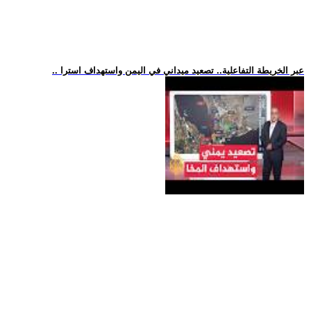
.. عبر الخريطة التفاعلية.. تصعيد ميداني في اليمن واستهداف استرا