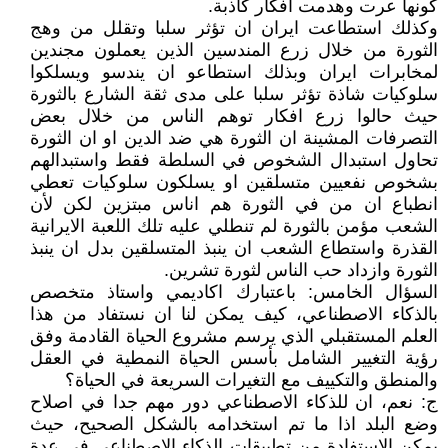
كونها عرت وهدمت افكار كاذبة.
وكذلك استطاعت ايران ان تؤثر سلبا وتقلل من وهج
الثورة من خلال زرع المندسين الذين يعملون مجندين
لمخابرات ايران وبذلك استطاعو ان يندسو ويسلكوا
سلوكيات شاذة تؤثر سلبا على مدى ثقة الشارع بالثورة
حيث حالوا زرع افكار توهم الناس من خلال بعض
التصرفات المشينة ان الثورة هي ضد الدين او ان الثورة
تحاول استبدال الشخوص في السلطة فقط واستبدالهم
بشخوص نفعيين متسلقين او يسلكون سلوكيات تعطي
انطباع ان من في الثورة هم اناس مبتزين لكن لأن
الشعب مؤمن بالثورة لم تنطلي عليه تلك اللعبة الايرانية
القذرة واستطاع الشعب ان ينبذ المتسلقين بدل ان ينبذ
الثورة وازداد حب الناس لثورة تشرين.
السؤال الخامس: باعتبارك اكاديمي واستاذ متخصص
بالذكاء الاصطناعي، كيف يمكن لنا ان نستفاد من هذا
العلم المستقبلي الذي يرسم مشروع الحياة القادمة وفق
رؤية التغيير الشامل بأسس الحياة النمطية في العقل
والمنطق والتكييف مع التغيرات السريعة في الحياة؟
ج: نعم، ان للذكاء الاصطناعي دور مهم جدا في اصلاح
وضع البلد اذا ما تم استخدامه بالشكل الصحيح، حيث
يمكن الاستفادة من تطبيقات الذكاء الاصطناعي في عدة