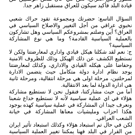
قيادة البلد فأكيد سيكون للعراق مستقبل زاهر جدا.
السؤال التاسع: حضرتك ومجموعة تقود حراك شعبي
نخبوي عراقي من أجل التغيير والاصلاح السياسي في
العراق؟ أين وصلتم بمشروعكم السياسي وهل تشاركون
بالعملية السياسية القادمة؟ وما هي نوع المشاركة
السياسية؟
ج: نعم لقد شكلنا هيكل قيادي واداري لمعارضتنا ولكن لا
نستطيع الكشف عن ذلك الهيكل وذلك للظروف الامنية
وحفاضا على هيكله القيادي والاداري، وكذلك لمعارضتنا
يوجد نظام ادارة دولة متكامل حيث يتضمن الادارة
لمرحلتين، مرحلة اولى هي مرحلة انتقالية، ومرحلة ثانية
هي ادارة الدولة لما بعد الانتقالية.
أما من حيث مشاركتنا، فنقول نحن لا نستطيع مشاركة
هؤلاء في اي عملية سياسية لأنه لا نستطيع خداع شعبنا
ونعرف جيدا ان المشاركة في عملية سياسية كهذه بوجود
هكذا احزاب ومليشيات معناها المشاركة في خيانة
الشعب العراقي.
لكن في حال تم استبعاد هؤلاء وكذلك استبعاد تأثير ايران
من القرار في البلد فهنا يمكننا تغيير العملية السياسية