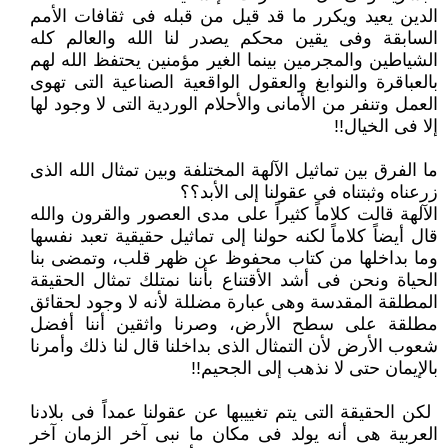
الدين يعيد ويكرر ما قد قيل من قبله فى ثقافات الأمم
السابقة وفى يقين محكم يصدر لنا الله والعالم كله
الشياطين والمجرمين بينما الغير ‏مؤمنين يحتفظ الله لهم
بالعباقرة والنوابغ والعقول الواقعية الصناعية التى تهوى
العمل وتنفر من الأمانى والأحلام الوردية التى لا وجود ‏لها
إلا فى الخيال!!‏
ما الفرق بين تماثيل الآلهة المختلفة وبين تمثال الله الذى
زرعناه وثبتناه فى عقولنا إلى الأبد؟؟‏
الآلهة قالت كلاماً كثيراً على مدى العصور والقرون والله
قال أيضاً كلاماً لكنه حولنا إلى تماثيل حقيقية تعبد نفسها
وما بداخلها من كتاب ‏محفوظ عن ظهر قلب، وتمضى بنا
الحياة ونحن فى أشد الأقتناع بأننا نمتلك تمثال الحقيقة
المطلقة المقدسة وهى عبارة مضللة لأنه لا ‏وجود لحقائق
مطلقة على سطح الأرض، وصرنا واثقين أننا أفضل
شعوب الأرض لأن التمثال الذى بداخلنا قال لنا ذلك وأمرنا
بالإيمان ‏حتى لا نذهب إلى الجحيم!!‏
‏ لكن الحقيقة التى يتم تغييبها عن عقولنا عمداً فى بلادنا
العربية هى أنه يولد فى مكان ما نبى آخر الزمان آخر