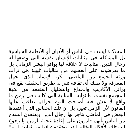
المشكلة ليست فى الناس أو الأديان أو الأنظمة السياسية
بل المشكلة فى مثاليات الإنسان نفسه التى وضعها له
رجال الدين، مثاليات لا ‏علاقة لها بواقع البشر الزمانى بل
ما يفرضونه على أنفسهم من مثاليات غيبية هى تراث
ورثه الجميع من الماضى، لكن الإنسان الذى ‏يجهل
المعرفة ولا يملك أى ثقافة تنير له طريق الحقيقة يقع فى
براثن الأكاذيب والخداع والتضليل المتعمد من نخبة
المجتمع نفسه، ‏فالثوابت المثالية التى كانت فى زمن ما
واقع لا غش فيه أصبحت اليوم جرائم يعاقب عليها
القانون لأن الزمن تغير، بل أن تلك الحقائق ‏التى أعتقدها
البعض فى الماضى يتاجر بها رجال الدين ويقنعون السذج
من الناس بأنهم قادرون على إعادة عجلة الزمن والرجوع
إلى ‏تلك الأفكار المثالية التى يعتقدون إنها من ثوابت الله!!‏