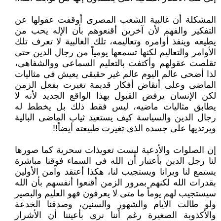
المشكلة أن غالبية الشعب المصرى أوقفت عقولها عن
التفكير والفهم لأن آخرين أقنعوهم بأن الإله يحب من
يطيعه وينفذ أوامره ‏وتعاليمه، تلك الغالبية لا تعرف تلك
الأوامر والتعاليم لكنها تسمعها يومياً من رجال الدين حتى
تقلصت عقولهم وأكتفت بالتعليم السماعى ‏ووالشفاهى،
لذا أضحى عالم اليوم عالم غير حقيقى يعيش فى مثاليات
الماضى وعلى أنقاض أفكار قديمة تغيرت بفعل الزمن
لكن ‏الإنسان يرفض القبول بهذا الواقع الجديد لأنه لا
يطابق مثاليات ماضيه، ليس فقط ذلك بل يخطط له
رجال الدين والسياسة كيف يستعيد ‏ثياب الماضى البالية
ويرتديها على جسده الذى تغيرت طبيعته أيضاً!!‏
إن الصلوات والأدعية ليست تعويذات سحرية كما صورها
لنا رجل الدين بأعتبار أن الله فى السماء فوقنا مباشرة
يستمع لنا ويرانا ‏ويستجيب لنا، هكذا أعتقد وآمن الأولين
بقدرات الله لكنهم بمرور الزمن أقنعوا أنفسهم بأن الله
سيستجيب لهم يوماً ما متى لا يعرفون فهو ‏العليم والبصير
ولو طالت الأيام والشهور والسنين، وصدقنا الخدعة
والأكذوبة الصغيرة رغم أننا نرى بأعيننا أن الأشرار