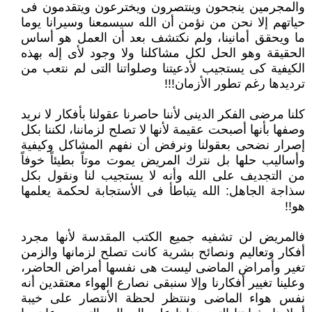
والمجرمين ‏ينجحون وينتصرون ويخترعون ويتقدمون فى
حياتهم إلا نحن من نؤمن أن الله سيسمعنا وسيرانا يوما
ما ويحقق أمانينا، ولم نكتشف بعد ‏أن العمل هو أساس
الحقيقة وهو الحل لكل مشاكلنا ولا وجود لأى إله بهذه
الكيفية كى يستجيب لأدعيتنا وصلواتنا التى لم نتعب من
‏ترديدها رغم تطور الأزمان!!!‏
كلنا مرضى الفكر الدينى لأننا حاصرنا عقولنا بأفكار لا نريد
وصفها بأنها أصبحت عقيمة لأنها لا تصلح لزماننا، لكننا بكل
إصرار نضحى ‏بعقولنا ونرفض أن نفهم المشاكل وكيفية
وأساليب حلها بل نترك المريض يموت موتاً بطيئاً خوفاً
من التجديف على الله وأنه لا يستجيب ‏لنا ونقول بكل
سذاجة الجاهل: الله يتباطأ فى الأستجابة لحكمة يعلمها
هو!!‏
فالمريض لن تشفيه جميع الكتب المقدسة لأنها مجرد
أفكار وتعاليم ونصائح بشرية كانت تصلح لزمانها والزمن
تغير وأمراض الماضى ‏ليست هى نفسها أمراض الحاضر،
وعلينا تغيير أفكارنا وإلا سنبقى نصارع الهواء معتقدين أنه
نفس هواء الماضى وننتظر لحظة ‏الأنتصار على خيبة