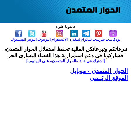
تابعونا على:
بودكاست
بنترست
تيلكرام
لينكدإن
الانستغرام
اليوتيوب
التويتر
الفيسبوك
تبرعاتكم وتبرعاتكن المالية تحفظ استقلال الحوار المتمدن،
فشاركونا في دعم استمرارية هذا الفضاء اليساري الحر
[اشترك في قناة ‫«الحوار المتمدن» على اليوتيوب]
الحوار المتمدن - موبايل
الموقع الرئيسي