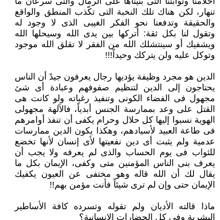
أحلامنا وثوابتنا التى بنيناها على الرمال والتى سرعان ما
تنهار، لكن هناك تلك النخبة التى تكّذب المنطق والواقع
‏والحقيقة وتدفعنا نحو الفكر الغيبى الذى لا وجود له
وتقول لنا بكل ثقة: أتركها بين يدى الله وسيحلها الله
ويشفيك أو سينتشلك الله من ‏الفقر لا تقلق الله موجود
وتوكل عليه ولن يتركك وحيداً!!!‏
الدين هو مجرد وظيفة يؤديها رجال يعرفون جيدً أن الناس
يحتاجون إلى الدين لتنظيم صفوفهم وعبادة أى شئ
مجهول فى الفضاء ‏الكونى وتنفيذ رغباته ولو كانت هى
القتل على وعد بممارسة الجنس أبدياً، فالآلهة مجهولى
الهوية نسبوا إليها كل حلال وحرام يكفى أن ‏تنفذ أوامرهم
فى طاعة العبيد لأسيادهم، وهكذا يكون الدين ممارسات
عدمية ولم يثبت أى دين نفعيتها لأى إنسان لأنها تخضع
للثواب فى ‏يوم الحساب والذى لم يعرفه ولا يجب أن
يعرف بنى الناس المؤمنين متى وكفى، الإيمان بكل ما
يقال لك أن الله قاله وهو مختفى عن ‏العيون يكفيك
الإيمان حتى وإن لم ترى شيئاً فأنت مؤمن بهم!!‏
ماذا قالته الأديان ولم تقوله وتسرده كافة الأساطير
البشرية وفى كل الحضارات الإنسانية؟‏