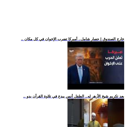
.. خارج الصندوق | حصار شامل.. أميركا تضرب الإخوان في كل مكان
.. بعد تكريم شيخ الأزهر له.. الطفل أنس يبدع في تلاوة القرآن بدو