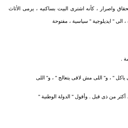
تحقاق واصرار ، كأنه اشترى البيت بساكنيه ، يرمى الأثاث
 الى " ايديلوجية " سياسية ، مفتوحة
ة .
كل " ، و" اللى مش لاقى يتعالج " ، و" اللى
 أكثر من ذى قبل . وأقول " الدولة الوطنية "