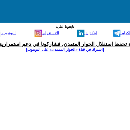
تابعونا على:
لكرام
لينكدإن
الانستغرام
اليوتيوب
ية تحفظ استقلال الحوار المتمدن، فشاركونا في دعم استمرارية 
[اشترك في قناة ‫«الحوار المتمدن» على اليوتيوب]