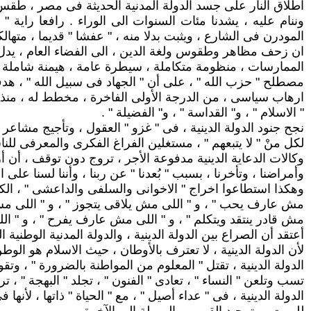
اطلاق النار على جسد الدولة المدنية الحديثة فى مصر ، طقس
وننام عليه ، يشدنا مئات السنوات الى الوراء . رافعا راية 
المودرن فى الشارع ، ويثبت بدلا منه ، " عفشا " قديما ، متها
ان زحف مظاهر وطقوس ولغة الدين ، الى الفضاء العام ، يدل على
الممارسات ، منظومة متكاملة ، سيطرة عامة ، هيمنة شاملة ، 
مصطلح " حزب الله " ، على أن " الجهاد فى سبيل الله " ، 
ارهاب سياسى ، من الدرجة الأولى الفاخرة ، مخطط له ، منذ 
" الاسلام " ، و" القداسة " ، و" الفضيلة " .
نجح جنود الدولة الدينية ، فى " غزو " العقول ، وتأجيج مشاعر ا
لكل منْ " لا يتبعهم " ، مستغلين الفراغ الفكرى والمعرفى للنا
وكالات الدعاية الدينية مدفوعة الأجر ، تروج دون توقف ، أن أزم
وأمراضنا ، وتأخرنا ، بسبب " بُعدنا " عن ربنا ، وأننا لسنا على 
وهكذا استطاعوا اخراج " الاخوانى والسلفى والداعشى " ، الكا
مش عارف يحب " ، و " اللى مش يلاقى يتجوز " ، و " اللى مش
مش قادر ينتقد ويتكلم " ، و " اللى مش عارف يفرح " ، و "
أعتقد أن الصراع بين الدولة الدينية ، والدولة المدنية الوطنية
لأن الدولة الدينية ، لا تعترف بالأوطان ، حيث الاسلام هو الوطن 
الدولة الدينية ، تقتل " المعلوم من المواطنة بالضرورة " ، وتقو
تسب وتلعن " النساء " ، تعادى " الفنون " ، تجلد " البهجة " ، ت
الدولة الدينية ، فى " عداء أصيل " ، مع " الحياة " ذاتها ، لأنها 