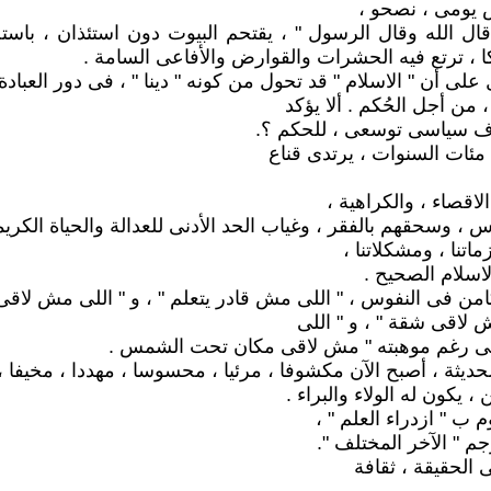
 يومى ، نصحو ،
" قال الله وقال الرسول " ، يقتحم البيوت دون استئذان ، باس
لكا ، ترتع فيه الحشرات والقوارض والأفاعى السامة .
 أن " الاسلام " قد تحول من كونه " دينا " ، فى دور العبادة ،
من أجل الحُكم . ألا يؤكد
هدف سياسى توسعى ، للحكم ؟.
مئات السنوات ، يرتدى قناع
لاقصاء ، والكراهية ،
س ، وسحقهم بالفقر ، وغياب الحد الأدنى للعدالة والحياة الكريم
اتنا ، ومشكلاتنا ،
الاسلام الصحيح .
من فى النفوس ، " اللى مش قادر يتعلم " ، و " اللى مش لاقى يا
 لاقى شقة " ، و " اللى
 اللى رغم موهبته " مش لاقى مكان تحت الشمس .
 الحديثة ، أصبح الآن مكشوفا ، مرئيا ، محسوسا ، مهددا ، مخيفا ،
، يكون له الولاء والبراء .
م ب " ازدراء العلم " ،
رجم " الآخر المختلف ".
فى الحقيقة ، ثقافة