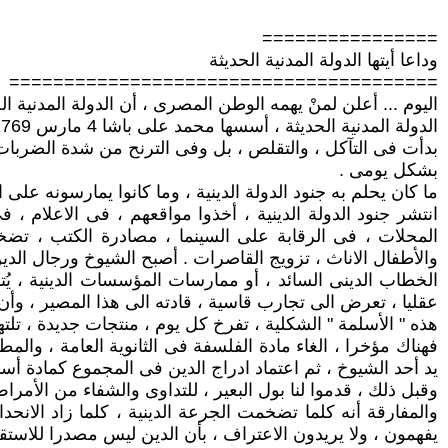
================
وداعا أيتها الدولة المدنية الحديثة
=======================================
اليوم ... أعلن لمنْ يهمه الوطن المصرى ، أن الدولة المدنية الحد
الدولة المدنية الحديثة ، أسسها محمد على باشا 4 مارس 1769 – 2 أغسطس 1849 ،
بدأت فى التآكل ، والتقلص ، بل وفى الترنح من شدة الضربات ،
بشكل يومى .
ما كان يحلم به جنود الدولة الدينية ، وما كانوا يمارسونه على ا
انتشر جنود الدولة الدينية ، أخذوا مواقعهم ، فى الاعلام
المحلات ، فى الرقابة على السينما ، مصادرة الكتب ، تضخيم
والأطفال الاناث ، تزويج القاصرات . أصبح الشيوخ ورجال الدين 
الخطاب الدينى السائد ، أو ممارسات المؤسسات الدينية ، يُتهم 
عقليا ، تعرض الى تجارب قاسية ، قادته الى هذا المصير ، وأن
هذه " الأسلمة " الشكلية ، تفرخ كل يوم ، منتجات جديدة ، تلت
فهناك مؤخرا ، الغاء مادة الفلسفة فى الثانوية العامة ، والمطا
يد أحد الشيوخ ، ثم اعتماد ادراج الدين فى المجموع كمادة أس
وقبل ذلك ، قدموا لنا بول البعير ، للتداوى والشفاء من الأمراض
والمفارقة أنه كلما تضخمت الجرعة الدينية ، كلما زاد الانحد
يفهمون ، ولا يريدون الاعتراف ، بأن الدين ليس مصدرا للاستقامة