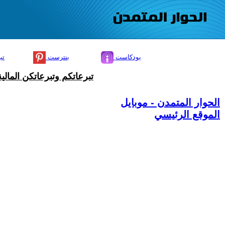
بودكاست
بنترست
تي
تبرعاتكم وتبرعاتكن المال
الحوار المتمدن - موبايل
الموقع الرئيسي