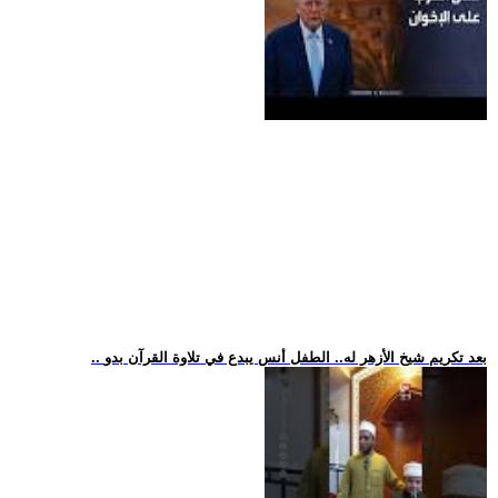
.. بعد تكريم شيخ الأزهر له.. الطفل أنس يبدع في تلاوة القرآن بدو