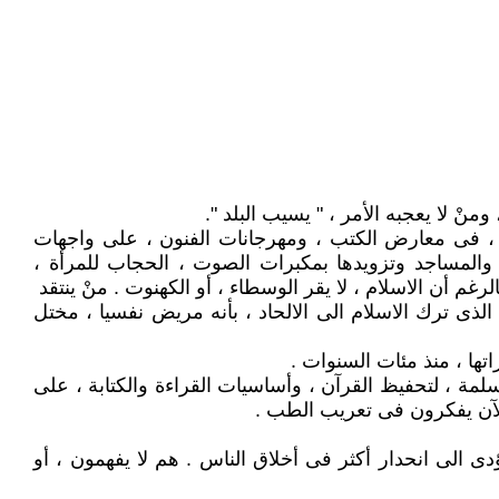
منْ لا يعجبه الأمر ، " يسيب البلد ".
ت ، فى معارض الكتب ، ومهرجانات الفنون ، على واجهات
ع والمساجد وتزويدها بمكبرات الصوت ، الحجاب للمرأة ،
غم أن الاسلام ، لا يقر الوسطاء ، أو الكهنوت . منْ ينتقد
، الذى ترك الاسلام الى الالحاد ، بأنه مريض نفسيا ، مختل
تها ، منذ مئات السنوات .
لمسلمة ، لتحفيظ القرآن ، وأساسيات القراءة والكتابة ، على
والآن يفكرون فى تعريب الطب .
دى الى انحدار أكثر فى أخلاق الناس . هم لا يفهمون ، أو