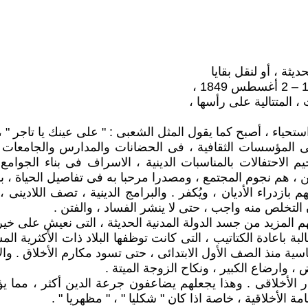
يثة ، أو لنقل بقايا
 المتتالية على رأسها ،
ستحياء ، أصبح كما يقول المثل الشعبى : " على عينك يا تاجر " ، و
 ، فى المؤسسات الثقافية ، فى الحضانات والمدارس والجامعا
 الاحتفالات بالمناسبات الدينية ، الاسراف فى بناء الجوام
، هم نجوم المجتمع ، ومصدرا مرحبا به فى تفاصيل الحياة ، بالر
بازدراء الأديان ، ويُكفر . والبرامج الدينية ، تصف اللادينى 
 التخلص منه واجب ، حتى لا ينشر الفساد ، والفتن .
هم المزيد من جسد الدولة المدنية الحديثة ، التى نعيش على خيرا
لبة باعادة الكتاتيب ، التى كانت توظفها البلاد ذات الأكثرية ا
اسية منذ الصف الأول الابتدائى ، حتى تسود مكارم الأخلاق . 
 ، وارضاع الكبير ، ونكاح الزوجة الميتة .
ار الأخلاقى . وهذا يجعلهم يضاعفون جرعة الدين أكثر ، مما يؤ
 الأخلاقية ، خاصة اذا كان " شكليا " ، " مظهريا " .