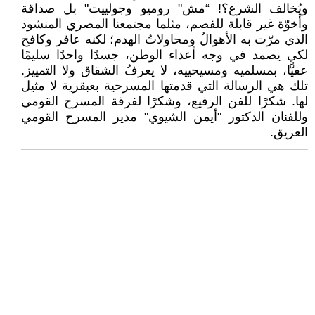
ويُخالف الشرع؟! “مش" روميو وجولييت" بل صداقة
وأخوّة غير قابلة للفصم، مثلما مجتمعنا المصري المنشود
الذي مرّت به الأهوالُ ومحاولاتُ الهدم؛ لكنه عافر وكافح
لكي يصمد في وجه أعداء الوطن، جسدًا واحدًا سليمًا
عفيًّا، بمسلميه ومسيحييه، لا يعرفُ الشقاق ولا التمييز.
تلك هي الرسالة التي قدمتها المسرحية بعبقرية لا مثيل
لها. شكرًا للفن الرفيع، وشكرًا لفرقة المسرح القومي
وللفنان الدكتور "أيمن الشيوي" مدير المسرح القومي
العريق.