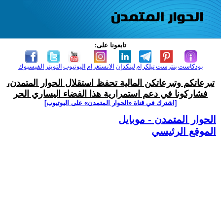
تابعونا على:
بودكاست
بنترست
تيلكرام
لينكدإن
الانستغرام
اليوتيوب
التويتر
الفيسبوك
تبرعاتكم وتبرعاتكن المالية تحفظ استقلال الحوار المتمدن،
فشاركونا في دعم استمرارية هذا الفضاء اليساري الحر
[اشترك في قناة ‫«الحوار المتمدن» على اليوتيوب]
الحوار المتمدن - موبايل
الموقع الرئيسي