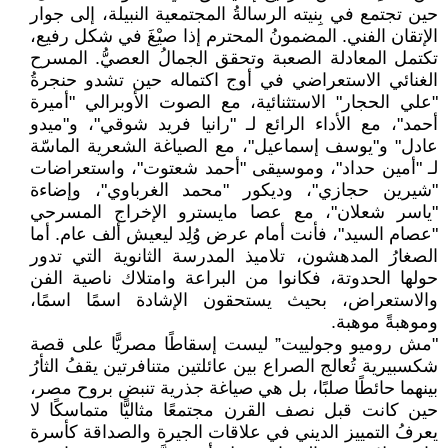
حين تجتمع في بِنيته الرسالةُ المجتمعية النبيلة، إلى جوار
الإتقان الفني. المضمونُ المحترم إذا صيْغَ في شكل رفيع،
تكتمل المعادلة الصعبة وتحقق الجمالُ العصيُّ. المسرح
الغنائي الاستعراضي في أوج اكتماله حين تشدو حنجرةُ
"علي الحجار" الاستثنائية، مع الصوت الأوبرالي "أميرة
أحمد"، مع الأداء الرائع لـ "رانيا فريد شوقي"، و"ميدو
عادل" و"يوسف إسماعيل"، مع الصياغة الشعرية الماسّة
لـ "أمين حداد"، وموسيقى "أحمد شعتوت"، واستعراضات
"شيرين حجازي"، وديكور "محمد الغرباوي"، وإضاءة
"ياسر شعلان"، مع عصا مايسترو الإخراج المسرحي
"عصام السيد"، فأنت أمام عرض وُلِد ليعيش ألف عام. أما
الصغارُ المدهشون، تلاميذ المدرسة الثانوية التي تدور
حولها الحدوتة، فكانوا من البراعة وامتلاك ناصية الفن
والاستعراض، بحيث يستحقون الإشادة اسمًا اسمًا،
وموهبةً موهبة.
"مش روميو وجولييت” ليست إسقاطًا مصريًّا على قصة
شكسبيرية تُعالج الصراع بين عائلتين متنافرتين يقفُ الثأرُ
بينهما حائطًا صلبًا، بل هي صياغة جذرية تنبض بروح مصر،
حين كانت قبل نصف القرن مجتمعًا مثاليًّا متماسكًا لا
يعرفُ التمييز الديني في علاقات الجيرة والصداقة كأسرة