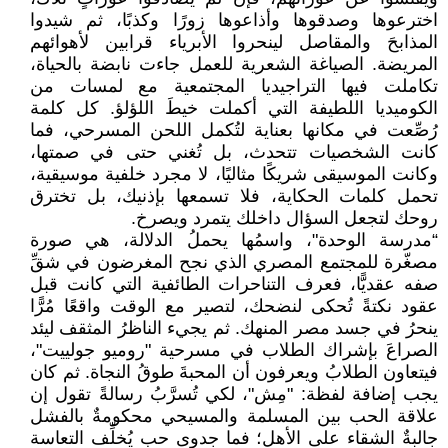
اخترعوها وصدقوها وأذاعوها زورًا وكذبًا، ثم شيدوا
المذابحَ والمقاصل لينحروا الأبرياء قرابين لأهوائهم
المريضة. الصياغة الشعرية للعمل جاءت نابضة بالحياة،
تكاملت فيها التراجيديا المجتمعية مع لمسات من
الكوميديا اللطيفة التي أكملت خيطَ اللؤلؤ. كل كلمة
رُصِّعت في مكانها بعناية لتُكمل اللحن المسرحي، فما
كانت الشخصيات تتحدث، بل تُغني حتى في صمتها،
وكانت الموسيقى شريكًا مثاليًا، لا مجرد خلفية موسيقية،
تحمل كلمات الحكاية، فلا تسمعها بإذنيك، بل تخترق
روحك لتجعل السؤال داخلك يتمرد ويصرخ.
“مدرسة الوحدة"، واسمُها يحملُ الدلالة، هي صورة
مصغّرة للمجتمع المصري الذي نجح المغرضون في شقِّ
صفه عقديًّا، فعرف التناحرات الطائفية التي كانت قبل
عقود نكتةً تُحكى لنضحك، لتصير مع الوقت واقعًا مُرًّا
ينحرُ في جسد مصر المنهك. ثم يجيء الناظرُ المثقف ليئد
الصراعَ بإشراك الطلاب في مسرحية "روميو جولييت"،
فيتعاون الطلابُ ويعرفون أن المحبةَ طوقُ النجاة. ثم كان
يجب إضافة لفظة: "مِش"، لكي تُسرَّبُ رسالةً تقول إن
علاقة الحب بين المسلمة والمسيحي محكومةٌ بالفشل
جالبةٌ الشقاء على الأهل؛ فما جدوى حب يُخلِّف التعاسة