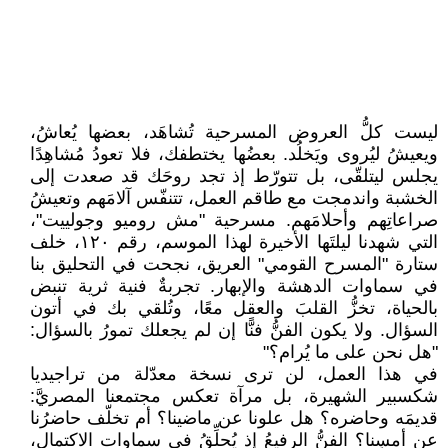
ليست كلُّ العروض المسرحية تُشاهَد، بعضها يُعاشُ،
ويعيشُ ليُروى ويَخلُد. بعضُها يختطفك، فلا تعودُ مُشاهِدًا
يجلس ليتلقّى، بل تتورّط إذ تجد روحَك قد صعدت إلى
الخشبة واندمجت مع طاقم العمل، تتنفّس آلامَهم وتعيشُ
صراعاتِهم وأحلامَهم. مسرحية "مش روميو وجولييت"،
التي شهدنا ليلتَها الأخيرة لهذا الموسم، رقم ١٢٠، خلف
ستارة "المسرح القومي" العريق، نجحت في التحليق بنا
في سماوات الدهشة والإبهار. تجربةٌ فنية ثرية تنبض
بالحياة، تخزُّ القلبَ والعقل معًا، وتُلقي بك في أتون
السؤال. ولا يكون الفنُّ فنًّا إن لم يجعلك تمورُ بالسؤال:
"هل نحن على ما يُرام؟"
في هذا العمل، لن ترى نسخة معدّلة من تراجيديا
شكسبير الشهيرة، بل مرآة تعكس مجتمعنا المصريَّ:
قديمَه وحاضره؟ هل علونا عن ماضينا؟ أم تخلّف حاضرُنا
عن أمسِنا؟ الفنُّ الرفيعُ إذ يُحلِّقُ في سماوات الاكتمال،