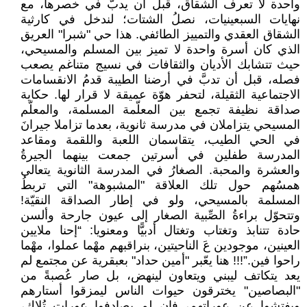
واحدة لا تعرف الشقاق، قبل أن يدبَّ في خصرها، مع
نهايات السبعينيات، نصلُ الشتات؛ لندخل في كارثية
الشقاق العقدي والتمييز الطائفي. هذا حي "شبرا" العريق
الذي كان أسرة واحدة لا تميز بين المسلم والمسيحي،
حيث تتشابك الأديان والثقافات في نسيج متناغم يصعب
فصله، قبل أن تدبَّ في أرضنا الطيبة قدمُ الانقسامات
الاجتماعية الثقيلة، لتحفر هوّة عميقة لا قرار لها. حكاية
صداقة نظيفة تجمع بين المعلّمة المسلمة، والمعلّم
المسيحي يتزاملان في مدرسة ثانوية، بعدما تزاملا جيرانَ
في الحي الطيب، يتقاسمان اللعبة واللقمة ومقاعد
المدرسة طفلين في أسرتين جمعت بينهما الجيرةُ
والعشرة والمحبة. الصغارُ في المدرسة الثانوية يتعالى
همسُهم حول تلك العلاقة "المشبوهة" التي تربطُ
المسلمة بالمسيحي، ولو في إطار الصداقة النقيّة!
وتتحوّل براءةُ الصِّبية الصغار إلى عيون جارحة وألسن
حادة تتنابذ وتغتاب وتغتال أدبيًّا ومعنويا: “إحنا ملايين
العينين، موجودين عَ الناحيتين، بنراقبهم مهْما عملوا، مهْما
راحوا فين.”!!! هنا يعّبر "أمين حداد" بعبقرية عن مجتمع لم
يعد يتكاتف ليبني ويتعاون لينهض، بل صار عُصبةً من
"البصاصين" يخترقون حيوات الناس ليمزقوا أستارهم
ويفتشوا عن عوراتهم، فإن لم يصادفوا عوراتٍ تُلاك،