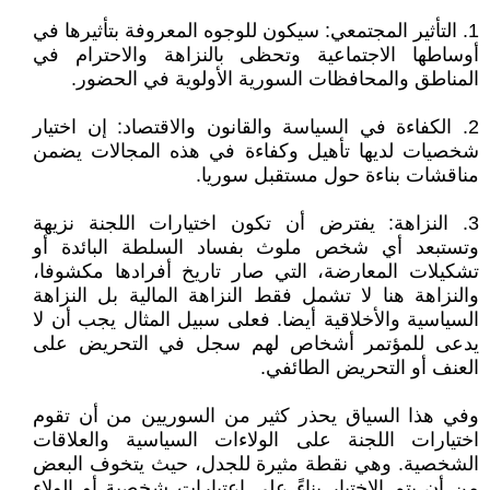
1. التأثير المجتمعي: سيكون للوجوه المعروفة بتأثيرها في
أوساطها الاجتماعية وتحظى بالنزاهة والاحترام في
المناطق والمحافظات السورية الأولوية في الحضور.
2. الكفاءة في السياسة والقانون والاقتصاد: إن اختيار
شخصيات لديها تأهيل وكفاءة في هذه المجالات يضمن
مناقشات بناءة حول مستقبل سوريا.
3. النزاهة: يفترض أن تكون اختيارات اللجنة نزيهة
وتستبعد أي شخص ملوث بفساد السلطة البائدة أو
تشكيلات المعارضة، التي صار تاريخ أفرادها مكشوفا،
والنزاهة هنا لا تشمل فقط النزاهة المالية بل النزاهة
السياسية والأخلاقية أيضا. فعلى سبيل المثال يجب أن لا
يدعى للمؤتمر أشخاص لهم سجل في التحريض على
العنف أو التحريض الطائفي.
وفي هذا السياق يحذر كثير من السوريين من أن تقوم
اختيارات اللجنة على الولاءات السياسية والعلاقات
الشخصية. وهي نقطة مثيرة للجدل، حيث يتخوف البعض
من أن يتم الاختيار بناءً على اعتبارات شخصية أو الولاء