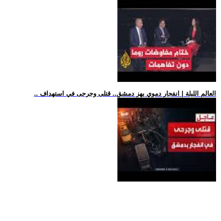
.. العالم الليلة | انفجار دموي يهز دمشق.. قتلى وجرحى في استهداف