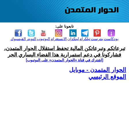
تابعونا على:
بودكاست
بنترست
تيلكرام
لينكدإن
الانستغرام
اليوتيوب
التويتر
الفيسبوك
تبرعاتكم وتبرعاتكن المالية تحفظ استقلال الحوار المتمدن،
فشاركونا في دعم استمرارية هذا الفضاء اليساري الحر
[اشترك في قناة ‫«الحوار المتمدن» على اليوتيوب]
الحوار المتمدن - موبايل
الموقع الرئيسي