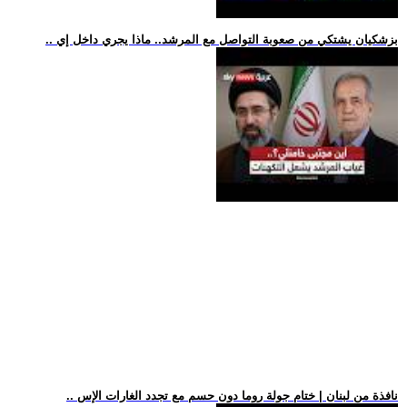
.. بزشكيان يشتكي من صعوبة التواصل مع المرشد.. ماذا يجري داخل إي
.. نافذة من لبنان | ختام جولة روما دون حسم مع تجدد الغارات الإس