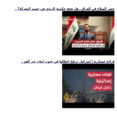
.. حصر السلاح في العراق.. هل تنجح حكومة الزيدي في حسم المعركة؟
.. قراءة عسكرية | إسرائيل ترسّخ احتلالها في جنوب لبنان عبر القو