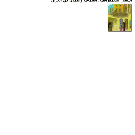
اليسار ,الديمقراطية, العلمانية والتمدن في العراق