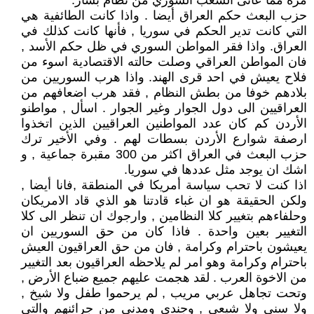
مرة مما عانى الشعب السوري من نظام بشار.
حزب البعث حكم العراق أيضا . واذا كانت الطائفية هي
التي كانت تدير الحكم في سوريا , فأنها كانت كذلك في
العراق. واذا فقر المواطن السوري في ظل حكم الأسد ,
فان المواطن العراقي وصلت حالته الاقتصادية اسوء من
فلاح يعيش في احد قرى الهند. واذا هرب السوريين من
بلادهم خوفا من بطش النظام , فقد هرب اضعافهم من
العراقيين الى دول الجوار وغير الجوار . اسأل , مواطنو
الأردن كم كان عدد المواطنين العراقيين الذين اتخذوا
ارصفة شوارع الأردن بسطات لهم . وفي الأخير ترك
حزب البعث في العراق اكثر من 300 مقبرة جماعية , و
اشك ان يوجد مثل عددها في سوريا.
اذا كنت لا تحب سياسة أمريكا في المنطقة ,فانا أيضا ,
ولكن الحقيقة هو ان غباء قادتنا هو الذي قاد الامريكان
وحلفاءهم بتغيير كلا النظامين , وارجوك ان تنظر الى كلا
التغيير بعين واحدة . فاذا كان من حق السوريين ان
يعيشون باحترام وكرامة , فان من حق العراقيون العيش
باحترام وكرامة وهو امر لم يلاحظه العراقيون بعد التغيير
من الاخوة العرب . لقد هجمت عليهم جميع ضباع الأرض ,
وتحت تجاهل عربي مريب , لم يرحموا طفل ولا شيخ ,
ولا سني ولا شيعي , وجندي ومدني من جرائنهم والتي