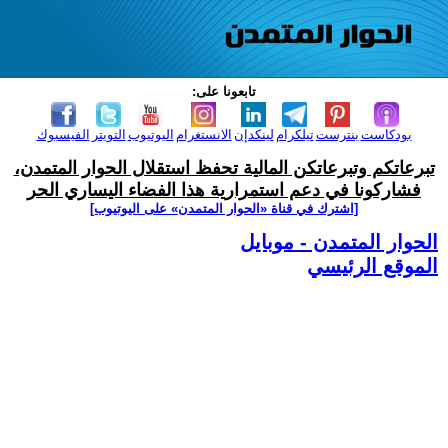
تابعونا على:
بودكاست
بنترست
تيلكرام
لينكدإن
الانستغرام
اليوتيوب
التويتر
الفيسبوك
تبرعاتكم وتبرعاتكن المالية تحفظ استقلال الحوار المتمدن،
فشاركونا في دعم استمرارية هذا الفضاء اليساري الحر
[اشترك في قناة ‫«الحوار المتمدن» على اليوتيوب]
الحوار المتمدن - موبايل
الموقع الرئيسي