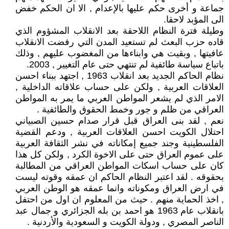
جماعة و أخرى حكم عليها بالإعدام , الا ان الحكم خفض
الى المؤبد لاحقا.
وطيلة فترة النظام اللاحقة بعد الانقلاب المشؤوم الذي
قاده حزب البعث لم تستعيد المدن التي رفضت الانقلاب
عافيتها , وبقيت هي وابناءها من المغضوب عليهم , وذلك
باتباع سياسة طائفية لم تنتهي حتى عام التغيير , 2003.
نظام الحاكم الجديد بعد انقلاب 1963 , اجتهد ببناء احسن
العلاقات العربية , ولكن على حساب علاقاته الداخلية ,
الامر الذي لم يشعر المواطن العربي ما يمر به المواطن
العراقي من ظلم و جور وخمط الحقوق والطائفية .
نعم , لقد بنى العراق قبل قرار صدام حسين الصبياني
احتلال الكويت احسن العلاقات العربية , ودعم القضية
الفلسطينية وجند جميع إمكاناته في نشر الثقافة العربية
على عموم العراق حتى على الاخوة الكرد , ولكن كل هذا
كان على حساب اسكات المواطن العراقي من المطالبة
بحقوقه . لقد اعتبر النظام الحاكم ان عمقه وقوته ليست
في ارض العراق ومكوناته وانما عمقه هو الوطن العربي
, اخذ الحماية منهم . حيث من المعلوم ان اول من احتفل
بانقلاب عام 1963 هو احمد بن بله الجزائري و جمال عبد
الناصر المصري , ودولة الكويت و السعودية والأردنية .