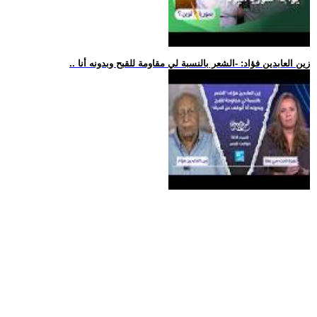
.. زين العابدين فؤاد: -الشعر بالنسبة لي مقاومة للقبح وبدونه أنا