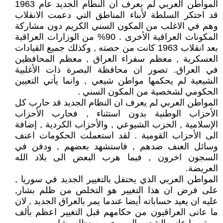
المواطن العربي لم يعرف ان النظام الجديد عام 1963
قد احتكر السلطة لأبناء المناطق التي دعمت الانقلاب
وهم في الاغلب من المكون السني الكريم دون مشاركة
المكونات العراقية الأخرى . 90% من الوزارات العراقية
بعد انقلاب 1963 كانت من حصته , وكذلك جميع القيادات
العسكرية , معظم سفراء العراق , معظم المحافظين
في العراق. تصور ان محافظة البصرة ذات الأغلبية
الشيعية لم يحكمها مواطن شيعي , وانما يأتي التعيين
الحكومي لشخصية من المكون السني .
المواطن العربي لم يعرف ان النظام الجديد قد حارب كل
الأحزاب الوطنية بدون استثناء , فحارب الأحزاب
الإسلامية , الحزب الشيوعي , والأحزاب الكردية , إضافة
الى الأحزاب القومية . لقد استعملت الحكومات اعنف
وسائل العنف ضدهم , فاستشهد بعضهم , ودفن في
السجون اخرون , فيما هرب البعض الى بلاد الله
العريضة.
المواطن العربي الذي يحتفل بالتغيير الجديد في سوريا ,
على فرض ان هذا التغيير هو التخلص من ظلم بشار,
عليه ان يعيد حساباته أيضا عندما يمر بالعراق الجديد , لان
ما عانى العراقيون من حكامهم قبل التغيير اعظم بألف