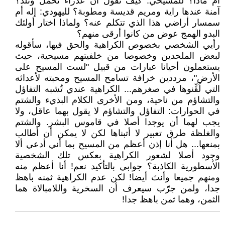
أم ماذا؟ للمسيحي: كيف تقول أن عذراء تحمل وتلد؟
آمنة عندها راية ومريم قديسة ومطوبة؟ لليهودي: إله أم
سمسار أراضي هذا الذي تتكلم عنه؟ ولماذا اختار أولئك
البدو الهمج عوض من كانوا أرقى منهم؟
رأيي الشخصي بخصوص الكراهية والحق فيها، سأقوله
لبعض الملحدين وخصوصا من خلفيتهم مسيحية، حيث
يستعملون أحيانا عبارات من قبيل "لست المسيح على
الأرض"، مرددين خرافة تسامح المسيح ومحبته لأعدائه
التي لُقِّنوها في صغرهم... الكراهية عندي تُشبه التفاؤل
والتشاؤم من ناحية، ومن الأخرى الكلام البذيء والشتم
في الحوارات: التفاؤل والتشاؤم لا يقول بهما عاقل، ولا
يجب لهما أن يوجدا أصلا في قاموس البشر. والشتم
والغلظة طرق تعبير لا أتبناها لكن لا يمكن أن أطالب
بمنعها... هل أنا إذن أعظم من المسيح بما أني أدعي ألا
وجود أصلا لشعور الكراهية بعكس تلك الشخصية
الأسطورية الكاذبة؟ جوابي بالتأكيد نعم! أنا أعظم منه
ومنهم جميعا وأنتَ أيضا! لكن عدم الكراهية ثمنه باهظ
جدا، ولمن جرّب سيعرف أن السخرية واللامبالاة هما
الثمن، وهما ثمن باهظ جدا!