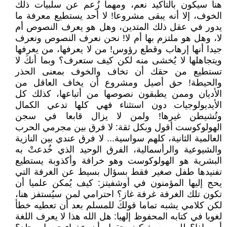
هنا سيكون بالتأكيد نعم، ومهما زُعم عن سلبيات ذلك
الخوف، إلا أنه يبقى مشروعا! لا أحد يستطيع معرفة ما
يدور في عقل ذلك المتدين، وهل هو يعرف النصوص أم
لا، وهل هو ملتزم بها أم لا! نحن نعرف النصوص ونعرف
جيدا أنها إرهاب وقطع رؤوس! من لا يعرفها، من يعرفها
ويتجاهلها لا يُخشى منه لكن كيف ستعرف؟ وبما أنكَ لا
تستطيع من حقك أن تخاف والخوف بمعنى الحذر
والحيطة! حق أصيل ومشروع أن يخاف العاقل من
الأديان وممن يطبقون نصوصها من أتباعها، كذلك كل
الأيديولوجيات دون استثناء فهي كلها تدعي الكمال
وتُشيطن غيرها! ولمن لا يزال قابعا في سجن
الهولوكوست أقول وبكل ثقة: لا فرق بين مجرمي الحرب
العالمية الثانية، كلهم سواسية... لا فرق عندي بين النازية
والشيوعية والرأسمالية، الفرق الوحيد الذي خُدعتْ به
البشرية هو الهولوكوست وهو خرافة وأكذوبة يستطيع
تفنيدها طفل صغير فقط بسؤال بسيط عن الغرفة التي
يحج إليها المؤمنون في أوشفيتز: كيف يُمكن علميا أن
تكون تلك الغرفة غرفة غاز؟ احترامي لمن سيُستفز هنا،
لكن كلامي يشبه تماما قولكَ للمسلم بعد أن تعطيه خطأ
لغويا في كتابه المحفوظ إلهيا: هل الله هذا لا يعرف اللغة