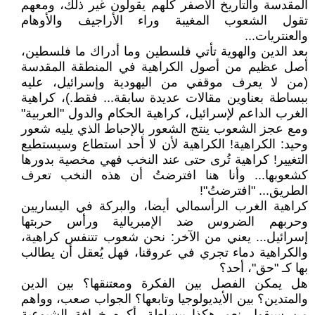
المقدسة والتاريخ الأصفر كلهم يقولون غير ذلك، ومعهم
تقول الشعوب المغيبة وراء الأراجيف والأوهام
والعنتريات...
بعد الدين والهوية تأتي فلسطين وما أدراك ما فلسطين،
أصل عظيم من أصول الكراهية في المنطقة المقدسة
(من لا يعرف موقفي من اليهودية وإسرائيل، عليه
ببساطة بعناوين مقالات عديدة سابقة... فقط.)، كراهية
الغرب الداعم لإسرائيل، كراهية الحكام والدول "العربية"
ومع عجز الشعوب ينتج الشعور بالإحباط الذي يليه شعور
وحيد: الكراهية! الكراهية لأن لا أحد استطاع وسيستطيع
التغيير! كراهية تُرى حتى عند النخب فهي مخصية بدورها
كشعوبها... وأنا هنا افترضتُ أن هذه النخب تعرف
الطريق... "افترضتُ"!
كراهية الغرب الرأسمالي أيضا، والبركة في اليساريين
وحربهم الضروس ضد الإمبريالية ورأس حربتها
إسرائيل... يعني من الآخر: نحن شعوب تتنفس كراهية،
والكراهية دماء تجري في عروقنا، فهل يُعقل أن يطالب
بها كـ "حق"، أحد؟
هل يمكن الفصل بين الفكرة ومعتنقها؟ بين الدين
والمتدين؟ بين الأيديولوجيا وتابعها؟ الجواب صعب، وواهم
من سيقول نعم هكذا ببساطة. أكره خرافة الشيوعية