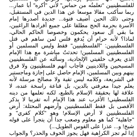
للفلسطينيين "تعلمتُه من حماس" لأني "أكره" أبا عمار...
ربما سأكتب مقالا موسعا عن هذا الدين في المستقبل،
وحتى ذلك الحين أضيف فتوة... جديدة أصدرها إمام
الأسرة بحرمة الحج مطلقا على جميع أفرادها الراغبين،
ما بقي آل سعود يحكمون وخصوصا الحاكم الحالي،
لماذا؟ لأنه حرام أن يُدفع فلس لمن ساهم في قتل
الفلسطينيين: "الفلسطينيين" فقط وليس المسلمين أو
الفلسطينيين المسلمين! تحدثتُ مباشرة مع هذا الإمام
الذي يعرف خلفيتي الإلحادية، وسألته عن الفلسطينيين
المسيحيين واللادينيين فأجاب أنهم فلسطينيون ولا فرق
بينهم وبين المسلمين، الإمام حاصل على إجازة وماجستير
في الشريعة، وكلامه ليس تقية ولا مصالح مرسلة لأنه
يعلم جيدا معرفتي بالدين، بل قناعة راسخة عنده، لا
علاقة لها بحقيقة الإسلام بالطبع، لكنه تعلمها من دينه
الفلسطيني! الأغرب عند هذا الإمام أنه تقريبا لا يذكر
الأقصى بل فقط الفلسطينيين وأرضهم المحتلة: أرض
الفلسطينيين لا أرض الإسلام! وهو "كلام كفري" و
"جاهلية" كما هو معلوم وصعب جدا أن يتجرأ على قوله
شيخ! و... عذرا على القوس الطويل...)
إذا لم تجز الكراهية فهل يجوز الخوف والحذر؟ والجواب