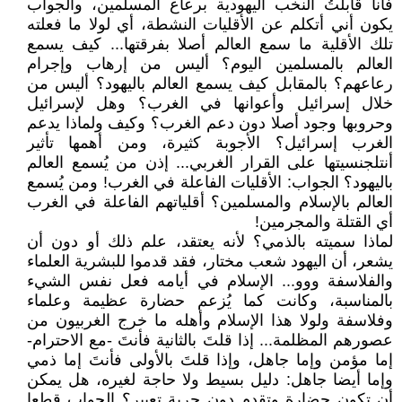
فأنا قابلتُ النخب اليهودية برعاع المسلمين، والجواب
يكون أني أتكلم عن الأقليات النشطة، أي لولا ما فعلته
تلك الأقلية ما سمع العالم أصلا بفرقتها... كيف يسمع
العالم بالمسلمين اليوم؟ أليس من إرهاب وإجرام
رعاعهم؟ بالمقابل كيف يسمع العالم باليهود؟ أليس من
خلال إسرائيل وأعوانها في الغرب؟ وهل لإسرائيل
وحروبها وجود أصلا دون دعم الغرب؟ وكيف ولماذا يدعم
الغرب إسرائيل؟ الأجوبة كثيرة، ومن أهمها تأثير
أنتلجنسيتها على القرار الغربي... إذن من يُسمع العالم
باليهود؟ الجواب: الأقليات الفاعلة في الغرب! ومن يُسمع
العالم بالإسلام والمسلمين؟ أقلياتهم الفاعلة في الغرب
أي القتلة والمجرمين!
لماذا سميته بالذمي؟ لأنه يعتقد، علم ذلك أو دون أن
يشعر، أن اليهود شعب مختار، فقد قدموا للبشرية العلماء
والفلاسفة ووو... الإسلام في أيامه فعل نفس الشيء
بالمناسبة، وكانت كما يُزعم حضارة عظيمة وعلماء
وفلاسفة ولولا هذا الإسلام وأهله ما خرج الغربيون من
عصورهم المظلمة... إذا قلتَ بالثانية فأنتَ -مع الاحترام-
إما مؤمن وإما جاهل، وإذا قلتَ بالأولى فأنتَ إما ذمي
وإما أيضا جاهل: دليل بسيط ولا حاجة لغيره، هل يمكن
أن تكون حضارة وتقدم دون حرية تعبير؟ الجواب قطعا