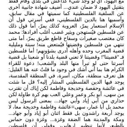
مع اليهود، أي لو وجد شيء كداعش في بلدي وقام فقط
بتقتيل اليهود لا ضمان عندي... أضيف شهادة جانبية أخرى
عن السلفية الفلسطينية كما سميتها في مقال سابق،
وأسميها هنا بالدين الفلسطيني، ففي أسرتي قول أن
الإسلام استعمار يمرّ، العروبة كذلك يمرّ، أما قول ذلك
عن فلسطين فيُستهجن ويثير غضب أغلب أفرادها: محمد
كان مغتصب صغيرات وسفاح قاطع طريق يمرّ، أما متى
ننتهي من فلسطين وقضيتها فيُمتعض منه! سبتة ومليلية
قضية المغرب وحده وأهله أدرى بشؤونهم! أما فلسطين
فـ "قضيتنا"! وقضيتنا لا تعني قضية بلدنا أو شعبنا بل قضية
أسرتنا حتى لو تبرأ منها البلد والشعب! دعوة للقراء
الكرام هنا بما أني أشك في وجود ما قلتُ عنه هنا القليل:
هل تعرف منطقة، مكان، أسرة، في المنطقة المقدسة،
يوجد فيها الدين الفلسطيني المشار إليه؟ قل ما شئت
في عائشة وحفصة وخديجة وفاطمة لكن إياك أن تقترب
من سهى، أبو بكر وعمر وعلي العب بهم كرة طاولة لكن
حذاري من أبي إياد وأبي جهاد... بمعنى الرسول ليس
محمد بل أبا عمار، سهى=عائشة وفاطمة وخديجة معا، لا
يوجد أربعة راشدون بل فقط اثنان أبو إياد وأبو جهاد...
ومكة والمدينة هما الضفة وغزة... وغزة دون حماس
بالطبع، لأنها تنظيم إرهابي، وقولي أن فلسطين