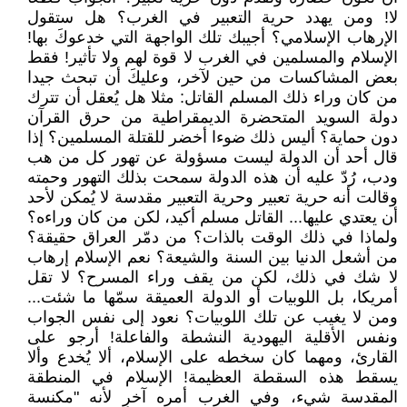
لا! ومن يهدد حرية التعبير في الغرب؟ هل ستقول
الإرهاب الإسلامي؟ أجيبك تلك الواجهة التي خدعوكَ بها!
الإسلام والمسلمين في الغرب لا قوة لهم ولا تأثير! فقط
بعض المشاكسات من حين لآخر، وعليكَ أن تبحث جيدا
من كان وراء ذلك المسلم القاتل: مثلا هل يُعقل أن تترك
دولة السويد المتحضرة الديمقراطية من حرق القرآن
دون حماية؟ أليس ذلك ضوءا أخضر للقتلة المسلمين؟ إذا
قال أحد أن الدولة ليست مسؤولة عن تهور كل من هب
ودب، رُدّ عليه أن هذه الدولة سمحت بذلك التهور وحمته
وقالت أنه حرية تعبير وحرية التعبير مقدسة لا يُمكن لأحد
أن يعتدي عليها... القاتل مسلم أكيد، لكن من كان وراءه؟
ولماذا في ذلك الوقت بالذات؟ من دمّر العراق حقيقة؟
من أشعل الدنيا بين السنة والشيعة؟ نعم الإسلام إرهاب
لا شك في ذلك، لكن من يقف وراء المسرح؟ لا تقل
أمريكا، بل اللوبيات أو الدولة العميقة سمّها ما شئت...
ومن لا يغيب عن تلك اللوبيات؟ نعود إلى نفس الجواب
ونفس الأقلية اليهودية النشطة والفاعلة! أرجو على
القارئ، ومهما كان سخطه على الإسلام، ألا يُخدع وألا
يسقط هذه السقطة العظيمة! الإسلام في المنطقة
المقدسة شيء، وفي الغرب أمره آخر لأنه "مكنسة