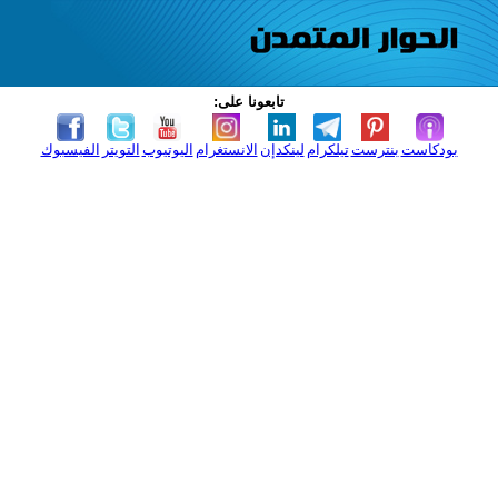
تابعونا على:
بودكاست
بنترست
تيلكرام
لينكدإن
الانستغرام
اليوتيوب
التويتر
الفيسبوك