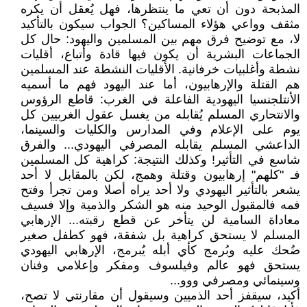
المذبحة دون أن تعي ما ينتظرها، فهل يُعقل أن يكره
مثقف وواعي هؤلاء المساكين؟ الجواب سيكون بالتأكيد
لا، مع توضيح فرق مهم بين المسلمين واليهود: حال كل
الجماعات البشرية أن يكون فيها قادة وأتباع، أقليات
نشطة وأغلبيات خرفانية. الأقليات النشطة عند المسلمين
هم القتلة والإرهابيون، أما عند اليهود فهم ما أسميه
الأنتلجنسيا اليهودية الفاعلة في الغرب: قاطع الرؤوس
والانتحاري المسلم يُقابله من يغسل عقول الغربيين كل
يوم على الإعلام وفي المدارس والكليات والسينما،
الداعشي المسلم يقابله المصرفي اليهودي... والفرق
شاسع في التأثير! وكذلك النتيجة: كراهية كل المسلمين
فـ "كلهم" إرهابيون وقتلة وهمج، لكن بالمقابل لا أحد
يشعر بالتأثير اليهودي ولا أحد يراه أصلا ومن تجرأ وفتح
فمه فالمقبول الوحيد منه هو الشكر والذمية وإلا فسيف
معاداة السامية لن يتأخر عن قطع رقبته... الإرهابي
المسلم لا يستحق كراهية بل شفقة، فهو كطفل صغير
ضُحك عليه وبُرمج كأي أبله يُبرمج، الإرهابي اليهودي
يستحق فهو عالم وفيلسوف ومفكر وإعلامي وفنان
وسينمائي ومصرفي ووو...
أكيد، سيقفز أحد الذميين وسيقول أن مقارنتي لا تصح،