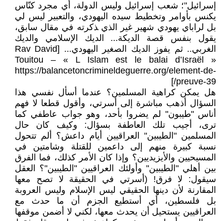
إسرائيل"؛ شعب إسرائيل وليس الدولة، أي مجرد كنّاس
يكنس بأوامر وتخطيط سيده اليهودي، والتعبير ليس لي
بل لراباي يهودي شهير غير الذي ‍ذكرته في مقال سابق،
يقول بنفس قصة الديكة... الديك الإسلامي والديك
الغربي.. ثم يفوز الديك الصغير اليهودي... [Rav David
Touitou – « L Islam est le balai d’Israël »
https://balancetoncrimineldeguerre.org/element-de-
preuve-39/]
هل يمكن كراهية المسلمين؟ عندما أسأل نفسي هذا
السؤال أذهب مباشرة إلى أسرتي، وأقول قطعا لا فهم
أناس "طيبون" لم يضروا بأحد، وهو جواب عاطفي كما
ترى، أجيب تلك العاطفة بسؤال: وكيف كان حال
المسلمين "الطيبين" العراقيين أيام داعش؟ ألم تتحول
نسبة كبيرة منهم إلى داعمين للقتلة وشامتين في
المسيحيين والأيزيديين؟ وإذا كان الأمر كذلك، فما الفرق
بين أهلي "الطيبين" وأولئك العراقيين "الطيبين"؟ العقل
سيقول: لا فرق! (أسرتي في الحقيقة لا تصح معها
المقارنة لأن دينها الحقيقي ليس الإسلام وليس العروبة
بل فلسطين، أي أستطيع الجزم أن ما حدث مع
العراقيين يستحيل أن يحدث معها، لكني لا أضمن موقفها