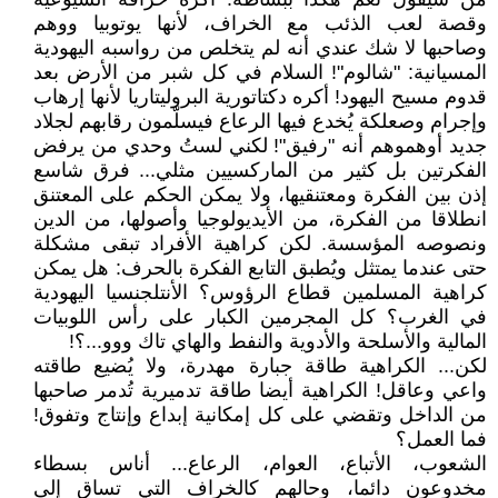
وقصة لعب الذئب مع الخراف، لأنها يوتوبيا ووهم
وصاحبها لا شك عندي أنه لم يتخلص من رواسبه اليهودية
المسيانية: "شالوم"! السلام في كل شبر من الأرض بعد
قدوم مسيح اليهود! أكره دكتاتورية البروليتاريا لأنها إرهاب
وإجرام وصعلكة يُخدع فيها الرعاع فيسلّمون رقابهم لجلاد
جديد أوهموهم أنه "رفيق"! لكني لستُ وحدي من يرفض
الفكرتين بل كثير من الماركسيين مثلي... فرق شاسع
إذن بين الفكرة ومعتنقيها، ولا يمكن الحكم على المعتنق
انطلاقا من الفكرة، من الأيديولوجيا وأصولها، من الدين
ونصوصه المؤسسة. لكن كراهية الأفراد تبقى مشكلة
حتى عندما يمتثل ويُطبق التابع الفكرة بالحرف: هل يمكن
كراهية المسلمين قطاع الرؤوس؟ الأنتلجنسيا اليهودية
في الغرب؟ كل المجرمين الكبار على رأس اللوبيات
المالية والأسلحة والأدوية والنفط والهاي تاك ووو...؟!
لكن... الكراهية طاقة جبارة مهدرة، ولا يُضيع طاقته
واعي وعاقل! الكراهية أيضا طاقة تدميرية تُدمر صاحبها
من الداخل وتقضي على كل إمكانية إبداع وإنتاج وتفوق!
فما العمل؟
الشعوب، الأتباع، العوام، الرعاع... أناس بسطاء
مخدوعون دائما، وحالهم كالخراف التي تساق إلى