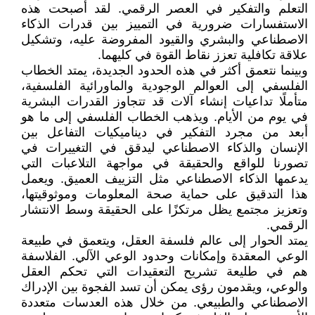
التعلم والتفكير في العصر الرقمي. لقد أصبحت هذه
الاستفسارات ضرورية في التمييز بين قدرات الذكاء
الاصطناعي والبشري والقيود المفروضة عليه، وتشكيل
علاقة تكافلية تعزز نقاط القوة في كليهما.
وبينما نتعمق أكثر في هذه الحدود الجديدة، يمتد الخطاب
الفلسفي إلى العوالم الوجودية والماورائية الفلسفية،
متأملًا تداعيات إنشاء آلات قد تتجاوز القدرات البشرية
في يوم من الأيام. ويذهب الخطاب الفلسفي إلى ما هو
أبعد من مجرد التفكير في ديناميكيات التفاعل بين
الإنسان والذكاء الاصطناعي ليدقق في التغييرات في
تصورنا للواقع والحقيقة في مواجهة التلاعبات التي
يدعمها الذكاء الاصطناعي مثل التزييف العميق. ويعمل
هذا التدقيق على حماية صحة المعلومات وموثوقيتها،
وتعزيز مجتمع يظل مرتكزًا على الحقيقة وسط الانتشار
الرقمي.
يمتد الحوار إلى عالم فلسفة العقل، ويتعمق في طبيعة
الوعي المعقدة وإمكانات وحدود الوعي الآلي. الفلاسفة
هم في طليعة تشريح التعقيدات التي تحكم العقل
والوعي، ويقدمون رؤى يمكن أن تسد الفجوة بين الإدراك
الاصطناعي والطبيعي. من خلال هذه العدسات متعددة