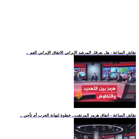
.. نقاش الساعة - هل يعرقل المرشد الإيراني الاتفاق الإيراني العم
.. نقاش الساعة - اتفاق هرمز المرتقب.. خطوة لنهاية الحرب أم تأجي