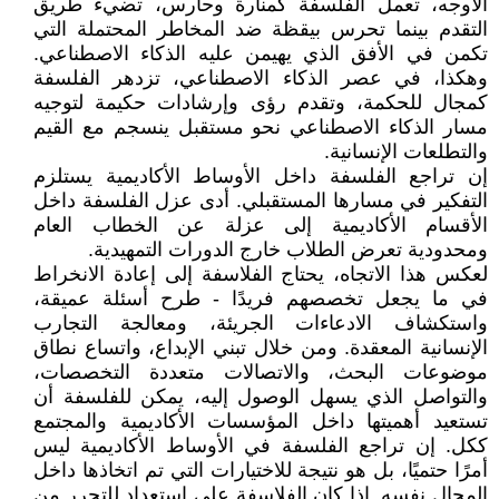
الأوجه، تعمل الفلسفة كمنارة وحارس، تضيء طريق
التقدم بينما تحرس بيقظة ضد المخاطر المحتملة التي
تكمن في الأفق الذي يهيمن عليه الذكاء الاصطناعي.
وهكذا، في عصر الذكاء الاصطناعي، تزدهر الفلسفة
كمجال للحكمة، وتقدم رؤى وإرشادات حكيمة لتوجيه
مسار الذكاء الاصطناعي نحو مستقبل ينسجم مع القيم
والتطلعات الإنسانية.
إن تراجع الفلسفة داخل الأوساط الأكاديمية يستلزم
التفكير في مسارها المستقبلي. أدى عزل الفلسفة داخل
الأقسام الأكاديمية إلى عزلة عن الخطاب العام
ومحدودية تعرض الطلاب خارج الدورات التمهيدية.
لعكس هذا الاتجاه، يحتاج الفلاسفة إلى إعادة الانخراط
في ما يجعل تخصصهم فريدًا - طرح أسئلة عميقة،
واستكشاف الادعاءات الجريئة، ومعالجة التجارب
الإنسانية المعقدة. ومن خلال تبني الإبداع، واتساع نطاق
موضوعات البحث، والاتصالات متعددة التخصصات،
والتواصل الذي يسهل الوصول إليه، يمكن للفلسفة أن
تستعيد أهميتها داخل المؤسسات الأكاديمية والمجتمع
ككل. إن تراجع الفلسفة في الأوساط الأكاديمية ليس
أمرًا حتميًا، بل هو نتيجة للاختيارات التي تم اتخاذها داخل
المجال نفسه. إذا كان الفلاسفة على استعداد للتحرر من