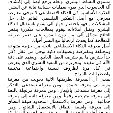
مستوى النشاط البشري. ولعله يرجع أيضاً إلى إكتشاف
آلة الحاسوب الذي يقوم بعمليات حسابية نيابة عن البشر.
الفكرة الأساسية في الذكاء الاصطناعي لا توحي بتعارض
معرفي مع أصل التفكير الفلسفي القائم على حل
المشكلات , فهو باختصار جهاز آلي يقوم باستقبال الذكاء
البشري وتقبل املاءاته ليقوم بمعالجات متكررة بنفس
النتائج بشكل آلي من دون القدرة على تغيير طريقة
المعالجة كما يحدث ارتجالياً مع البشر أحيانا.
أصل معرفة الذكاء الاصطناعي ناتجة من حزمة متنوعة
ومختلفة ومفترضة وتطبيقات ذكية توحي من عقل ذكي
جداً يفترض ما لم يفترضه العقل العادي, ويعتمد على دقة
الآلة في تنفيذه, وتحريره من التنفيذ البشري الذي يتعرض
في كل مرة لظروف نفسية واجتماعية مختلفة
واضطرابات بالمزاح.
بمعنى أن المعرفة بطريقتها الآلية تحولت من معرفة
مرنة إلى معرفة جامدة , ومن معرفة تستدعى بالتذكر
إلى معرفة تستدعى بالإيعاز , ومن معرفة مرتجلة باللغة
إلى معرفة مترجمة رقمياً. ومن معرفة ذاتية إلى معرفة
جماعية , ومن معرفة بالاستعمال المحدود ضيقة النطاق
إلى معرفة واسعة النطاق بالاستعمال الشائع , ومن
معرفة أحادية التحديث إلى معرفة تتيح للجميع المشاركة