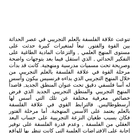
تنوعت علاقة الفلسفة بالعلم التجريبي في عصر الحداثة
بين القوة والفتور, تبعاً لمتغيرات كبيرة حدثت على
مستوى المنهج العلمي , والتزعات المادية الطاغية على
التفكير الحداثي , الذي استقل فيما بعد بتوجهات واضحة
وصريحة تحت مسميات مدرسية ومنهجية. كانت قد بدأت
مرحلة القوة في علاقة الفلسفة بالعلم التجريبي من
خلال المنهج التجريبي الذي بداءه فرنسيس بيكون وأسس
له أسا فلسفي دقيق تحت عنوان المنطق الجديد, قاصداً
المنهج التجريبي والمنطق التجريبي الجديد الذي فرض
خصائص معرفية مختلفة عن تلك التي أسس لها
أرسطوطاليس. فالترابط القوي في علاقة الفلسفة
بالعلم يعتمد على الأسس المنهجية. أما مرحلة الفتور
فكان بسبب طغيان النزعة التجريبية على حساب البعد
العقلي من الفلسفة , وعدم قدرة الفلسفة على توفير
إجابة على الافتراضات العلمية التي كانت تنظر بها للواقع