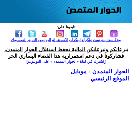
تابعونا على:
بودكاست
بنترست
تيلكرام
لينكدإن
الانستغرام
اليوتيوب
التويتر
الفيسبوك
تبرعاتكم وتبرعاتكن المالية تحفظ استقلال الحوار المتمدن،
فشاركونا في دعم استمرارية هذا الفضاء اليساري الحر
[اشترك في قناة ‫«الحوار المتمدن» على اليوتيوب]
الحوار المتمدن - موبايل
الموقع الرئيسي