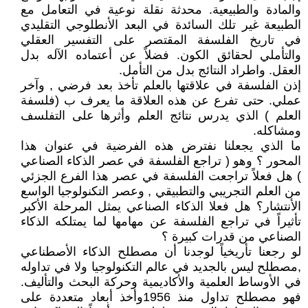
والمادة والطبيعية. محدثة نقلة نوعية في التعامل مع
الطبيعة غير تلك السائدة في البعد الأنطلوجي التقليدي
في تاريخ الفلسفة المقتصر على التفسير العقلي
والتأملي لحقائق الكون. فضلاً عن أعتماده الآله بدل
العقل. واطراد النتائج بدل من التأمل.
إذن الفلسفة في علاقتها بالعلم تأخذ بعد فرضي , وآخر
عملي. حتى تفرع عن هذه العلاقة ما يعرف ب (فلسفة
العلم ) الذي يدرس نتائج العلم وأثرها على التفلسف
ومشاكله.
ما الذي يجعلنا نفترض هذه الفرضية في عنوان هذا
المحور ؟ وهو ( تراجع الفلسفة في عصر الذكاء الصناعي
) هل فعلاً تراجعت الفلسفة في عصر هذا الفرع الجزئي
من العلم التجريبي والتطبيقي , وعصر التكنولوجيا الواسع
الأنتشار؟ هل فعلا الذكاء الصناعي يمثل المرحلة الأكبر
تأثيراً في تراجع الفلسفة عن مهامها لما يمتلكه الذكاء
الصناعي من قدرات كبيرة ؟
لو رجعنا تأريخياً لوجدنا أن مصطلح الذكاء الأصطناعي
,مصطلح ليس بالجديد في عالم التكنولوجيا ولا في تداوله
في الأوساط العلمية والأكاديمية وحركة البحث والتأليف.
فهو مصطلح تداول منذ 1956وأخذ أبعاد متعددة على