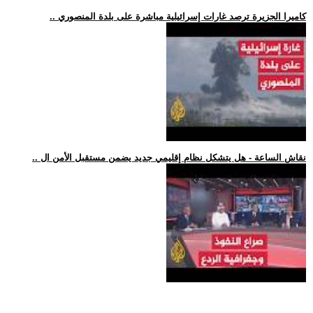
.. كاميرا الجزيرة ترصد غارات إسرائيلية مباشرة على بلدة المنصوري
.. نقاش الساعة - هل يتشكل نظام إقليمي جديد يضمن مستقبل الأمن ال