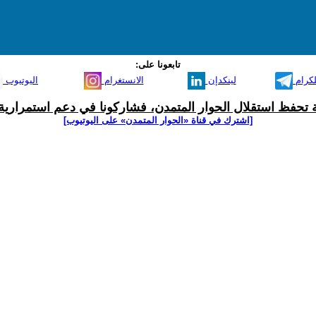
تابعونا على:
لكرام
لينكدإن
الانستغرام
اليوتيوب
ية تحفظ استقلال الحوار المتمدن، فشاركونا في دعم استمرارية 
[اشترك في قناة ‫«الحوار المتمدن» على اليوتيوب]