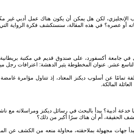
لأدب الإنجليزي، لكن هل يمكن أن يكون هناك عمل أدبي غير مك
ته أو عصره؟ في هذه المقالة، سنستكشف فكرة الرواية الت
ليزي في جامعة أكسفورد، على صندوق قديم في مكتبة بريطانية
 التاسع عشر. عنوان المخطوطة يثير الدهشة: اعترافات رجل مي
 تمامًا عن أسلوب ديكنز المعتاد، إذ تتناول مؤامرة غامضة 
ائلة المالكة.
أنها خدعة أدبية؟ يبدأ بالبحث في رسائل ديكنز ومراسلاته مع ن
تبدأ جهات مجهولة بملاحقته، محاولة منعه من الكشف عن ال