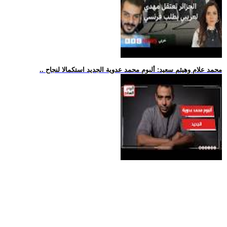
.. محمد علام وهيثم سعيد: ألبوم محمد عدوية الجديد استكمالا لنجاح