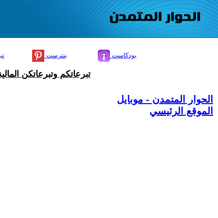
بودكاست
بنترست
تي
تبرعاتكم وتبرعاتكن المال
الحوار المتمدن - موبايل
الموقع الرئيسي