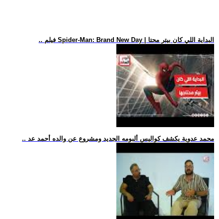
.. فيلم Spider-Man: Brand New Day | البداية اللي كان بيتر محتا
.. محمد عدوية يكشف كواليس ألبومه الجديد ومشروع عن والده أحمد عد