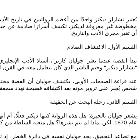
يُعتبر تشارلز ديكنز واحدًا من أعظم الروائيين في تاريخ ا
مخطوطة غير معروفة لديكنز، تكشف أسرارًا صادمة عن حيا
أن تغير مجرى الأدب والتاريخ.
القسم الأول: الاكتشاف الصادم
تبدأ القصة عندما يعثر "جوليان كارتر"، أستاذ الأدب الإنج
"تشارلز ديكنز" وختم الناشر الذي كان يتعامل معه في القرن
عند قراءة الصفحات الأولى، يكتشف جوليان أن القصة مختلفة
شخص يُجبر على تزوير موته بعد اكتشافه فضيحة تهدد سمعة الع
القسم الثاني: رحلة البحث عن الحقيقة
يشعر جوليان بالحيرة: هل هذه الرواية كتبها ديكنز فعلًا، أم 
عام 1870. لكن لماذا لم يتم نشرها؟ هل منعته السلطة من كشف الحقيقة، أم أن هناك سرًا أكبر من ذلك؟
مع تصاعد التحقيق، يجد جوليان نفسه في دائرة الخطر، إذ 