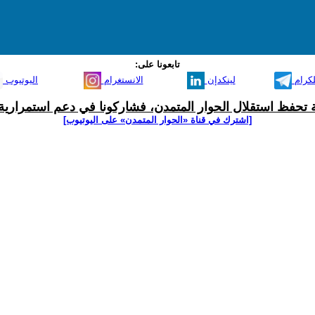
تابعونا على:
لكرام
لينكدإن
الانستغرام
اليوتيوب
ية تحفظ استقلال الحوار المتمدن، فشاركونا في دعم استمرارية 
[اشترك في قناة ‫«الحوار المتمدن» على اليوتيوب]