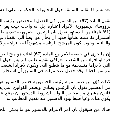
بعد نشرنا لمقالتنا السابقة حول التجاوزات الحكومية على الد
تقول المادة (67) من الدستور في الفصل المخصص 
لرؤوساء الجمهورية الاكراد اعتباره. بل انه واجب حيث يقع
(61/ ثامنا) من الدستور تقول بان لرئيس الجمهورية تقد
والقائلة بوجوب كون المرشح للرئاسة مشهوداً له بالنزاهة وال
إن ما جرى في حقيقة الامر
فرد او افراد من الشعب العراقي تقديم طلب للرئيس حول اي ا
التي لا يراها منسجمة مع ما يتطلع اليه. ويكون لافراد الشعب
بدر منها احيانا. وقد حصل عدة مرات في السابق أن استجاب ر
من الدستور تقول بان الرئيس يصادق ويصدر القوانين التي ي
قانون مشرع من مجلس النواب لشروط الدستور ان يمتنع عن ا
يكون هناك وعيا طبعا ببنود الدستور عند تقديم المطالب له.
هناك من سيقول بان امر الالتزام بالدستور هو ما يمكن اللجو