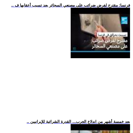
.. فرنسا: مقترح لفرض ضرائب على مصنعي السجائر بعد تسبب أعقابها ف
.. بعد خمسة أشهر من اندلاع الحرب... القدرة الشرائية للإيرانيين