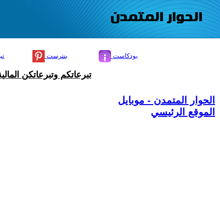
بودكاست
بنترست
تي
تبرعاتكم وتبرعاتكن المال
الحوار المتمدن - موبايل
الموقع الرئيسي