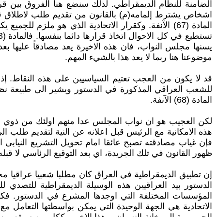
الضامنة للنظام الديمقراطي. لذلك سنضع هنا الفروق بين ق
اشخاص يشترط إلمامه(م) بالقانون من تقديم طلب لاطلاق قضية
المادة (67) الآنفة. وكقرار الاتحادية الذي هو ملزم
يسنها مجلس النواب، فان هذه الاخيرة يعد مصادقاً عليها بع
موضوعنا هنا ربما لا يعد هذا بالشيء المهم.
قد لا يكون من العجب تعتيم السياسيين على هذه النقاط. إذ يل
للشعب العراقي المذكورة في الدستور ويشير الى طبيعة نظ
المادة (68) الآنفة.
لكن العجيب هو ان نواب المجلس عدا منهم اولئك من ذوي النوا
هذه الامكانية مع الرئيس قبل اعلانه عن النية لتقديم طلب ا
فإن غياب مصادقته تصبح عائقا امام تحويل التشريع النيابي 
ظهور القانون في تلك الجريدة، اي بعد التوقيع الرئاسي لا قبله
إن تطبيق الديمقراطية في العراق كان مطلبا شعبيا عراقيا محض
الدستور بيد العراقيين هذه الوسيلة الديمقراطية للتصدي لل
المؤسسات المختلفة التي اوجدها المشرع في الدستور. فكان
الاتحادية هي الجهة الوحيدة التي يمكن بواسطتها التعامل م