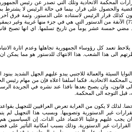
رارات المحكمة الاتحادية وتلك التي تصدر عن رئيس الجمهو
 والحصول على قرار. بينما في حالة الرئيس لا يشترط بمقدمي 
 للجميع يكون كذلك قرار الرئيس لاستناده على الدستور. وثمة فر
تستطيع في كل الاحوال اتخاذ قرارها دائما بنفسها. فالمادة (73) الآنفة من الدستور التي ه
د مضي خمسة عشر يوماً من تاريخ تسلمها. اي انها تصبح قانون
احظ تعمد كل رؤوساء الجمهورية تجاهلها وعدم اثارة الانتباه 
رتهم الى هذا الشعب. هذا الانتهاك للدستور هو مما يمكن 
يا السيئة والعمالة للاجنبي يبدو عليهم الجهل الشديد ببنود 
لى المحكمة الاتحادية. فكما اسلفنا اعلاه فإن من مهام رئيس 
الى قانون، وان يصبح بعدها نافذا عند نشره في الجريدة الرس
، قبل التوجه الى المحكمة.
ا. لذلك لا يكون من الغرابة تعرض العراقيين للتجهيل بقواعدها
قرارات غير الدستورية وتصويبها. وبسبب هذا التجهيل لم يتم
 يجب عليهم وعلينا الاعتماد على الذات. إن السياسيين هم
ع القرارات غير الدستورية. وذلك بسبب امكانية التأثير على 