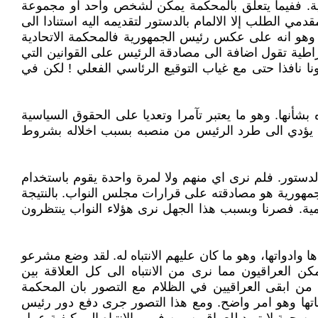
رية. ففيما يتعلق بالمحكمة يمكن لشخص واحد او مجموعة
الطلب إلا الالمام بالدستور لتقديمه اليه استنادا الى
ق آخر وهو انه على عكس رئيس الجمهورية فالمحكمة الاتحادية
ي في جزء منها غريبة وغير ديمقراطية تقول اضافة الى مصادقة الرئيس على القوانين التي
ا نافذا حتى مع غياب التوقيع الرئاسي الفعلي ! لكن في
بشأنها. وهو ما يعتبر تآمرا وتعديا على الحقوق السياسية
ان يؤدي الى طرد الرئيس من منصبه بسبب اخلاله بشروط
الدستور. فلم نرى اي منهم ولا لمرة واحدة يقوم باستخدام
الجمهورية هو مصادقته على قرارات مجلس النواب. بالنتيجة
مية. فصرنا وبسبب هذا الجهل نرى هؤلاء النواب ينتظرون
 وادواتها، وهو ما كان عليهم الانتباه له. لقد وضع مشرعو
كن العراقيون مما نرى من الانتباه الى كل العلاقة بين
 من ابقى العراقيين في الظلام مع التصور بان المحكمة
قضاتها وهو امر واضح. ومع هذا التصور جرى دفع دور رئيس