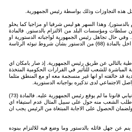
 مثل هذه التجاوزات وذلك بواسطة رئيس الجمهورية.
ام بالدستور). وهذا السهر هو ليس شرفيا او مزاجيا كما يحلو
 سلطات ومؤسسات البلد من الالتزام بالدستور. فالمادة
 وفي حال تجاهل رئيس الجمهورية لواجباته الدستورية او
استمرار تقاعسه بشأنها فلابد ان يحال هو ايضا الى القضاء مع احتمال تعرضه ربما الى الطرد من منصبه. إذ سيعتبر بانه قد اخل بالمادة (68) من الدستور بشأن شروط تبوئه الرئاسة
تور، وضمان الديمقراطية بالتالي عن طريق رئيس الجمهورية. إذ صار بامكان اي
 المباشرة للشعب للتأثير في القرارات الحكومية المتخذة
ية قد خالفته او انها غير منسجمة معه او مع المنطق مثلما
 الاجتماعي لدى تذكيره بواجباته الدستورية.
كذلك فإن من ضمن مهام رئيس الجمهورية حسب الدستور هو مصادقته على قرارات مجلس النواب. إذ لن يصبح اي تشريع نيابي قانونا ما لم يوقع رئيس الجمهورية عليه. فالمادة (73)
د طلب الشعب منه حول على سبيل المثال عدم استيفاء اي
لضمان الحصول على الاجابة المبتغاة من الرئيس يجب ان
ينم عن جهل قائله بالدستور وما وضع فيه للالتزام ببنوده