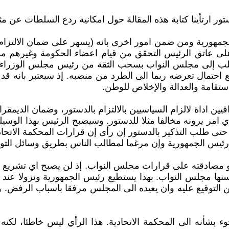
ستور ارتأينا كتابة هذه المقالة حول امكانية ردع السلطات عن
لرئيس الجمهورية ومن ضمن امور اخرى بانه (يسهر على ضمان الالتز
 على عاتق الرئيس التحقق من قيام اعضاء الحكومة وغيرهم من
يم طلب إلى مجلس النواب بسحب الثقة من رئيس مجلس الوزراء.
استقامة والعدالة والإخلاص للوطن.
 مع المادة (67) اعلاه هو منح العراقيين اداة لالزام السياسيين بالالتزام بالدس
مر يرونه مخالفا مثلا للدستور. وسيصبح الرئيس بهذا الوسيلة
 حتى طلب التذكير بالدستور إن رأى إن قرارات المحكمة الاتحاد
ئيس الجمهورية وإن مرغما لمطالب الناس بطريق وسائل التواصل
سنها مجلس النواب. بهذا يستطيع رئيس الجمهورية ونزولا عن
لتوقيع عليه وان يعيده الى المجلس مرفقا باسباب الرفض. و
ء بشأنه الى المحكمة الاتحادية. هذا الرأي ليس خاطئا، لكنه 