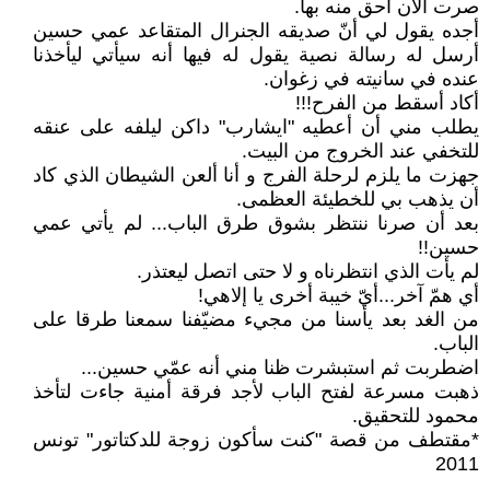
صرت الآن أحق منه بها.
أجده يقول لي أنّ صديقه الجنرال المتقاعد عمي حسين
أرسل له رسالة نصية يقول له فيها أنه سيأتي ليأخذنا
عنده في سانيته في زغوان.
أكاد أسقط من الفرح!!!
يطلب مني أن أعطيه ʺايشاربʺ داكن ليلفه على عنقه
للتخفي عند الخروج من البيت.
جهزت ما يلزم لرحلة الفرج و أنا ألعن الشيطان الذي كاد
أن يذهب بي للخطيئة العظمى.
بعد أن صرنا ننتظر بشوق طرق الباب... لم يأتي عمي
حسين!!
لم يأت الذي انتظرناه و لا حتى اتصل ليعتذر.
أي همّ آخر...أيّ خيبة أخرى يا إلاهي!
من الغد بعد يأسنا من مجيء مضيّفنا سمعنا طرقا على
الباب.
اضطربت ثم استبشرت ظنا مني أنه عمّي حسين...
ذهبت مسرعة لفتح الباب لأجد فرقة أمنية جاءت لتأخذ
محمود للتحقيق.
*مقتطف من قصة ʺكنت سأكون زوجة للدكتاتورʺ تونس
2011