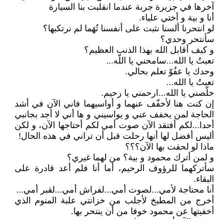
آخرها في جزيرة جربة عندما انقلبت بنا السيارة
أنا و بية و أختي علياء.
لو انتحرنا ألسنا نثبت على أنفسنا تُهَما لم نرتكبها؟
سأنتحر وحدي؟
و كيف أقابل الله بهذا الذنب العظيم؟
تعبتُ يا الله...سامحني يا اللّه...
وحدك يا عفُوّ تعلم بحالي.
تعبتُ يا الله...
خلّصني يا الله...ارحمني يا رحيم.
إن كنت هنا لأخفّف عنهما و أواسيهما فاني الآن في أشد
الحاجة لمن يخفف عني و يواسيني و ها أني لا أجد بجانبي
أحدا...لكم أفتقد الآن صوت أمي لكم أحتاجها الآن، و لكن
أليس أفضل لها أنها رحلت قبل أن تراني في هذه الحال!
ماذا لو لحقت بها الآن؟؟؟
و لمن أترك محمود و بية؟ من لهما غيري؟
سأتركهما للرؤوف الرحيم، أما أنا فلم أعد قادرة على
البقاء.
أنا محتاجة لأمي...لصوت أمي...لفراش أمي...لقبر أمي...
أخرج من المطبخ لأجلب من خزانتي علبة المنوم الذي
أخفيتها عن محمود خوفا من أن ينتحر بها.