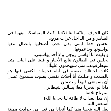
كان الخوف متلبّسا بنا ثلاثتنا: كنتُ المتماسكة بينهما في
الظاهر و من الداخل خراب مريع.
لحسن حظ ابنتي بقي بعض أصحابها باتصال معها
يواسونها ويدعمونها.
و بقيت أنا أواسي زوجي و لا أحد يواسيني.
نجلس في الصالون نتابع الأخبار و قلبنا على الباب متى
سيطرقونه...متى سيهجمون علينا!!
كانت لحظات صعبة في أيام نحسات اكتفى فيها هو
بالصمت و ظللتُ أنا أحدّث نفسي بصوت مسموع عسى
أن يسمعني فيهدأ و يطمئن.
ماذا لو انتحرنا معا! يسألني شيطاني.
سنرتاح ثلاثتنا...
إن هذا العذاب لا طاقة لنا به...يا الله!
أستغفر الله:
لعل الله ينجينا منها كما أنجانا من قبل من حوادث مميتة