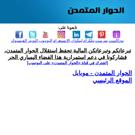
تابعونا على:
بودكاست
بنترست
تيلكرام
لينكدإن
الانستغرام
اليوتيوب
التويتر
الفيسبوك
تبرعاتكم وتبرعاتكن المالية تحفظ استقلال الحوار المتمدن،
فشاركونا في دعم استمرارية هذا الفضاء اليساري الحر
[اشترك في قناة ‫«الحوار المتمدن» على اليوتيوب]
الحوار المتمدن - موبايل
الموقع الرئيسي