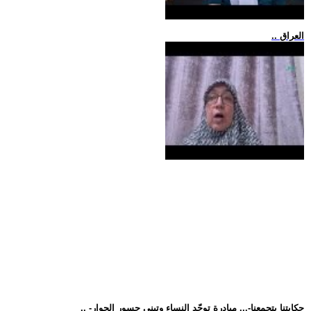
.. العراق
.. -حكايتنا بتجمعنا-... مبادرة توحّد النساء وتبني جسور الحوار