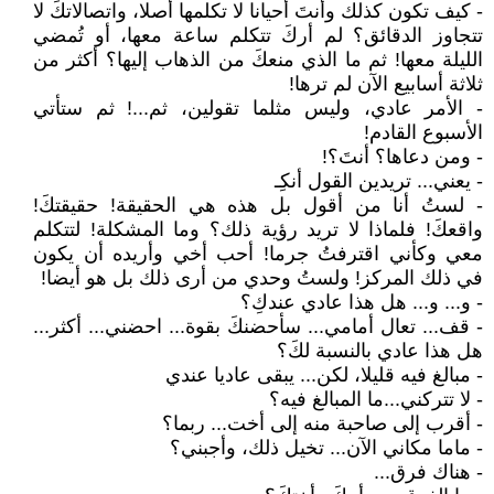
- كيف تكون كذلك وأنتَ أحيانا لا تكلمها أصلا، واتصالاتكَ لا
تتجاوز الدقائق؟ لم أركَ تتكلم ساعة معها، أو تُمضي
الليلة معها! ثم ما الذي منعكَ من الذهاب إليها؟ أكثر من
ثلاثة أسابيع الآن لم ترها!
- الأمر عادي، وليس مثلما تقولين، ثم...! ثم ستأتي
الأسبوع القادم!
- ومن دعاها؟ أنتَ؟!
- يعني... تريدين القول أنكِـ
- لستُ أنا من أقول بل هذه هي الحقيقة! حقيقتكَ!
واقعكَ! فلماذا لا تريد رؤية ذلك؟ وما المشكلة! لتتكلم
معي وكأني اقترفتُ جرما! أحب أخي وأريده أن يكون
في ذلك المركز! ولستُ وحدي من أرى ذلك بل هو أيضا!
- و... و... هل هذا عادي عندكِ؟
- قف... تعال أمامي... سأحضنكَ بقوة... احضني... أكثر...
هل هذا عادي بالنسبة لكَ؟
- مبالغ فيه قليلا، لكن... يبقى عاديا عندي
- لا تتركني...ما المبالغ فيه؟
- أقرب إلى صاحبة منه إلى أخت... ربما؟
- ماما مكاني الآن... تخيل ذلك، وأجبني؟
- هناك فرق...