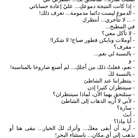
- إذا كانت النتيجة دموعكِ... عليّ إعادة حساباتي
- الدموع ليست دائما مذمومة... تعرف ذلك!
- ... لا تتأخري... أنتظركِ
في المطبخ...
- لا تأكل معي؟
- أوملات وبايكن فطور صباح! لا شكرا!
- مقرف؟
- بالنسبة لي نعم...
- و
- نعم، فعلتُ ذلك من أجلكِ... لم أصنع صاروخا بالمناسبة!
- بالنسبة لكَ
- ينتظراننا عند الشاطئ
- سينتظران كثيرا إذن
- سنلتحق بهما الآن، لماذا سينتظران؟
- لأني لا أريد الذهاب إلى الشاطئ
- سارة؟
- أنتَ
- أنا ماذا؟
- أريد أن أبقى معكَ... وأترك لكَ الخيار... نبقى هنا أو
نذهب إلى أي مكان... باستثناء البحر!