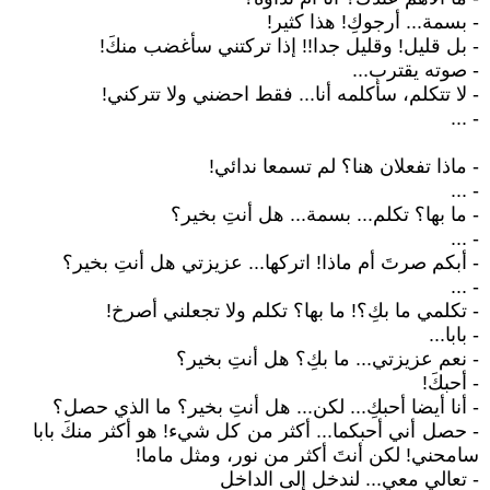
- بسمة... أرجوكِ! هذا كثير!
- بل قليل! وقليل جدا!! إذا تركتني سأغضب منكَ!
- صوته يقترب...
- لا تتكلم، سأكلمه أنا... فقط احضني ولا تتركني!
- ...
- ماذا تفعلان هنا؟ لم تسمعا ندائي!
- ...
- ما بها؟ تكلم... بسمة... هل أنتِ بخير؟
- ...
- أبكم صرتَ أم ماذا! اتركها... عزيزتي هل أنتِ بخير؟
- ...
- تكلمي ما بكِ؟! ما بها؟ تكلم ولا تجعلني أصرخ!
- بابا...
- نعم عزيزتي... ما بكِ؟ هل أنتِ بخير؟
- أحبكَ!
- أنا أيضا أحبكِ... لكن... هل أنتِ بخير؟ ما الذي حصل؟
- حصل أني أحبكما... أكثر من كل شيء! هو أكثر منكَ بابا
سامحني! لكن أنتَ أكثر من نور، ومثل ماما!
- تعالي معي... لندخل إلى الداخل