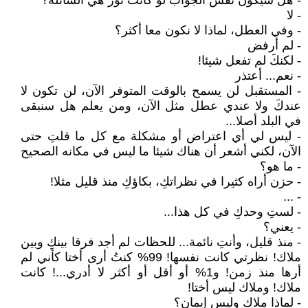
- هل سيكون نفس الجواب لو كانت نور هي السائلة؟
- لا
- وفي العطل، لماذا لا نكون معا أكثر؟
- لم أرفض
- لكنكَ لم تفعل شيئا!
- نعم... أعتذر
- المستقبل لن يسمح بالوقت المتوفر الآن، لن تكون لا
عندكَ ولا عندي عطل مثل الآن، ومن يعلم هل سنبقى
في البلد أصلا...
- ليس لي أي اعتراض أو مشكلة مع كل ما قلتِ حتى
الآن، لكني أشعر أن هناك شيئا ما ليس في مكانه الصحيح
- ما هو؟
- حزن أراه كثيرا في نظراتكِ، بكاؤكِ منذ قليل مثلا!
- ...
- لستِ وحدكِ في كل هذا...
- يعني؟
- منذ قليل، وأنتِ نائمة... للحظات لم أجد فرقا بينكِ وبين
ملاك! نظرتي كانت نفسها! 99% كنتُ أرى أختا كأني لم
أرها منذ زمن! و1% أو أقل أو أكثر لا أدري...! كانت
ملاك! وملاك ليس أختا!
- لماذا ملاك وليس إيمان؟