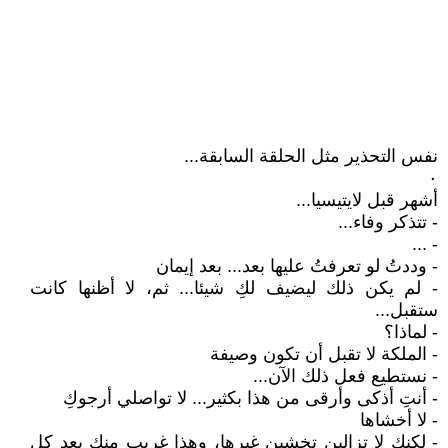
نفس التحذير مثل الحلقة السابقة...
٠
أشهر قبل لايتيسيا...
- تتذكر وفاء...
- ...
- وددتُ لو تعرفتُ عليها بعد... بعد إيمان
- لم يكن ذلك ليضيف لكِ شيئا... ثم، لا أظنها كانت
ستقبل...
- لماذا؟
- الملكة لا تقبل أن تكون وصيفة
- نستطيع فعل ذلك الآن...
- أنتِ أذكى وأرقى من هذا بكثير... لا تواصلي أرجوكِ
- لا أخشاها
- لكنكِ لا تزالين تخشين غيرها، وهذا غريب منكِ بعد كل