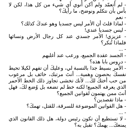
- لم أتعمّد ولم أكن أنوي أي شيء من كل هذا، لكن لا
بأس بأن نتكلم ونوضح، ما رأيكَ؟
- نعم
- لماذا قلتَ أن الأمر ليس جسديا وهو عندكَ كذلك؟
- ليس جسديا عندي!
- عزيزي! الأمر جسدي عند كل رجال الأرض ونسائها
فلماذا تُنكر؟
- ...
- الجسد عقدة الجميع، ورعب عند أغلبهم
- دروس بابا هذه؟
- الأمر بسيط جدا بالنسبة لي، وعليكَ أن تفهم لكيلا تحيط
نفسكَ بحصون وهمية... أنتَ مرتبك، خائف بل مرعوب
من حب أختكَ لكَ... لأنك تخشى تجاوز ذلك الخط الأحمر
الذي يعرفه الجميع! لكنه خط لم تضعه بل وُضع لكَ، فهل
أنتَ ممن يهتمون لقوانين الجميع؟
- ماذا تقصدين؟
- هل القوانين الموضوعة للسرقة، للقتل، تهمكَ؟
- ...
- لا تستطيع أن تكون رئيس دولة، هل ذلك القانون الذي
يمنعكَ... يهمكَ؟ تقبل به؟