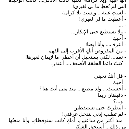
أنها غبية وبلا كرامة، لكنها كانت الأذكى... كانت الوحيدة
التي لم تُعطِ ما لي لغيري!
- لستِ غبية... ولستِ بلا كرامة
- أعطيتَ ما لي لغيري!
- ...
- ولا تستطيع حتى الإنكار...
- أحبكِ
- أعرف... وأنا أيضا!
- من المفروض أنكِ الأقرب إلى الفهم
- نعم... لكني يستحيل أن أعطي ما لإيمان لغيرها!
- كنتُ دائما الحلقة الأضعف... أعتذر.
- قل أنكَ تحبني
- أحبكِ
- أحسنتَ... ولد مطيع... منذ متى أنتَ هنا؟
- دقيقتان ربما
- و...؟
- انتظرتُ حتى تستيقظين
- لم تطلب إذني لتدخل غرفتي!
- منذ أكثر من ساعتين، أمكِ كانت ستوقظكِ، وأنا منعتُها
من ذلك... أستحق الشكر