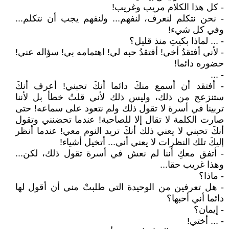
- كل هذا الكلام مريب وغريب!
- نحن نتكلم لنعرف، لنفهم... ولنفهم يجب أن نتكلم...
وفي كل شيء!
- ... لماذا بكيتِ منذ قليل؟
- لأني أفتقدُ أخي! أفتقدُ حبه لي! اهتمامه بي! سؤاله عني!
حضوره دائما!
- ...
- أفتقد أن أسمع منكَ دائما أنكَ تحبني! أعرف أنكَ
ستنزعج من ذلك، وليس ذلك لأني قلتُ خطأ بل لأننا
تربينا في أسرة لا تقول ذلك ولم نتعود على سماعه! حتى
صارت الكلمة لا تقال إلا للصاحبة! عندما تحضنني وتقول
أنكَ تحبني لا يعني ذلك أنكَ تريد النوم معي! عندما أنظر
إليكَ تلك النظرات لا يعني أني... أتخيل أشياء!
- أتفق معكِ أننا لم نعش في أسرة تقول ذلك، لكن...
وهذا غريب حقا...
- ماذا؟
- هل تعرفين من الوحيدة التي طلبتْ مني أن أقول لها
دائما أني أحبها؟
- إيمان؟
- ... أختي!