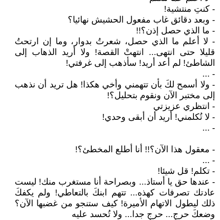
- كنتِ منتشية!
- وبعد دقائق غاب مفعول الحشيش نهائيا؟
- ما الذي حصل إذن؟!!
- لا أعلم ما الذي حصل، شعرتُ بدوار، وما إن ارتحتُ
قليلا حتى انتهى... انتهتْ القصة! ولا أريد الذهاب إلى
الشاطئ! لم أعد أريد! سأذهب إلى غرفتي!
- ...
- ولا أسمح لكَ بأن تتهمني وأخي هكذا! هل تريد أن نذهب
إلى مختبر الآن ونقوم بتحليل؟!
- انتظري عزيزتي
- لا تُكلمني! أريد أن أبقى وحدي!
- ...
- معقول هذا الآن؟!! أنا أطلع المخطئ؟!
- ...
- تكلم! قل شيئا!
- عندها حق يا أستاذ... وبصراحة أنا مستغرب منك! ليست
عادتك تصرفات كهذه... تتهم ابنكَ بالتعاطي! ولم يكفكَ
ذلك ليطول الاتهام الأميرة! كيف ستنجو من غضبها الآن؟
وضعكَ حرج... حرج جدا... ولا تُحسد عليه