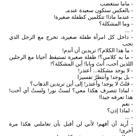
- ماما ستغضب
- بالعكس ستكون سعيدة عندمـ
- عندما ماذا! تتكلمين كطفلة صغيرة!
- وما المشكلة؟
- ...
- داخل كل امرأة طفلة صغيرة، تخرج مع الرجل الذي
تحب
- ما هذا الكلام؟! تريدين أن أندم!
- ما به كلامي؟! طفلة صغيرة تستيقظ أحيانا مع الرجلين
اللذين أحب، أنتَ وبابا! أين المشكلة؟!
- لا يوجد مشكلة... أعتذر!
- بل يوجد! وأنتظرُ تفسيرا
- قلتُ لا يوجد! وأعتذر! إلى أين تريدين الذهاب؟
- لماذا تتصرف هكذا معي؟ لستُ نور! ولستُ أي أخت!
هذا تعرفه جيدا!
- نعم
- لماذا إذن؟
- ...
- أريد أن أفهم! لأني لن أقبل بأن تعاملني هكذا مرة
أخرى!