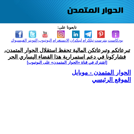
تابعونا على:
بودكاست
بنترست
تيلكرام
لينكدإن
الانستغرام
اليوتيوب
التويتر
الفيسبوك
تبرعاتكم وتبرعاتكن المالية تحفظ استقلال الحوار المتمدن،
فشاركونا في دعم استمرارية هذا الفضاء اليساري الحر
[اشترك في قناة ‫«الحوار المتمدن» على اليوتيوب]
الحوار المتمدن - موبايل
الموقع الرئيسي