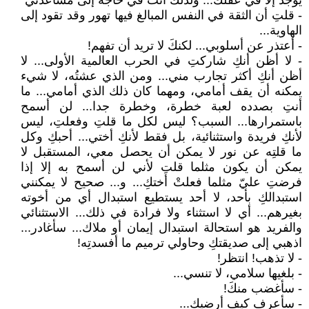
يوجد إلا في عقلكَ... ولذلك أنتَ في حاجة إلى مساعدتي
- قلتِ أن الثقة في النفس المبالغ فيها تهور وقد تقود إلى
الهاوية...
- أعتذر عن أسلوبي... لكنكَ لا تريد أن تفهم!
- لا أظن أنكِ شاركتِ في الحرب العالمية الأولى... لا
أظن أنكِ أكثر تجارب مني... ومن الذي عشتُه، لا شيء
يمكنه أن يقف أمامي، ومهما كان ذلك الذي أمامي... ما
أنتِ بصدده لعبة خطرة، وخطرة جدا... لن أسمح
باستمرارها... السبب؟ ليس لكل ما قلتِ وفعلتِ، ليس
لأنكِ فريدة واستثنائية، بل فقط لأنكِ أختي... أحبكِ وكل
ما قلتِه عن نور لا يمكن أن يحصل معي، المستقبل لا
يمكن أن يكون مثلما قلتِ لأني لن أسمح به إلا إذا
فرضتِ عليّ مثلما فعلتْ أختكِ... و... صحيح لا يمكنني
استبدالكِ بأحد، لا أحد يستطيع استبدال أي من أخوته
بغيرهم... أي لا استثناء ولا فرادة في ذلك... الاستثنائي
والفريد هو استحالة استبدال إيمان أو ملاك... سأغادر...
اذهبي إلى صديقتكِ وحاولي ترميم ما أفسدتِه!
- لا تذهب! انتظر!
- بلغيها سلامي، لا تنسي...
- سأغضب منكَ!
- سأعرف كيف أرضيكِ...