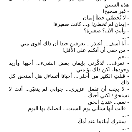
هذه السنين
- غير صحيح!
- لا تُخطئي خطأ إيمان
- إيمان لم تُخطئ! و... كانت صغيرة!
- وأنتِ الآن؟ صغيرة؟
- ...
- أنا آسف... أعتذر... تعرفين جيدا أن ذلك أقوى مني
- من حقي أن أتكلم على الأقل!
- نعم...
- تعرف... تُذكّرني بإيمان بعض الشيء... أحبها وأريد
وجودها، لكن ذلك يؤلمني
- قبلتِ الكثير من أجلي... أحيانا أتساءل هل أستحق كل
ذلك...
- لا يجب أن تفعل عزيزي... جوابي لم يتغيّر... أنتَ لا
تستحق! لكني أحبكَ...
- نعم... عندكِ الحق
- قالت أنها ستأتي يوم السبت... اتصلتُ بها اليوم
- ...
- ستترك أبناءها عند أمكَ
- ...