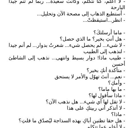
- لا أعلم، كنا نتكلم، وكانت سعيدة... ربما لم تنم جيدا
البارحة
- أستطيع الذهاب إلى مصحة الآن وتحليل...
- انظر...استيقظتْ...
- ماما أرسلتكَ؟
- هل أنتِ بخير؟ ما الذي حصل؟
- لا شيء... لم يحصل شيء... شعرتُ بدوار... لم أنم جيدا
- لنذهب إلى الطبيب
- طبيب ماذا! دوار بسيط وانتهى... نذهب إلى الشاطئ
أحسن
- متأكدة أنكِ بخير؟
- نعم... أنتَ تهوّل والأمر لا يستحق
- وأمكِ؟
- ما بها ماما؟
- ماذا سأقول لها؟
- لا تقل لها أي شيء... هل نذهب الآن؟
- لا أتذكر أني ربيتكِ على هذا
- ماذا؟
- هل حقا تظنين أباكِ بهذه السذاجة ليُصدّق ما قلتِ؟
- لا أعلم عما تتكلم