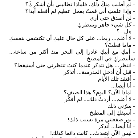
- لم أطلب منكَ ذلك، فلماذا تطالبني بأن أشكركَ؟
- وإذا علمتِ أني قمتُ بعمل عظيم لم أفعله أبدا؟
- لن أصدق حتى أرى
- كل شيء جاهز وينتظركِ
- هل...؟
- لا أعلم... ربما... على كل حال عليكِ أن تكتشفي بنفسكِ
- ماما فعلتْ؟
- أمكِ مع أبيكِ غادرا إلى البحر منذ أكثر من ساعة...
سأنتظركِ في المطبخ
- انتظر... هل تتذكر عندما كنتَ تنتظرني حتى أستيقظ؟
- قبل أن أدخل المدرسة... أتذكر
- أفتقد تلك الأيام
- أنا أيضا...
- لماذا الآن؟ اليوم؟ هذا الصيف؟
- لا أعلم... أردتُ ذلك... لم أفكّر
- سرّني ذلك
- أسبقكِ إلى المطبخ
- نور صفعتني مرة بسبب ذلك!
- أنا أيضا... أتذكر
- ليس الآن ابتعدتْ... كانت دائما كذلك!