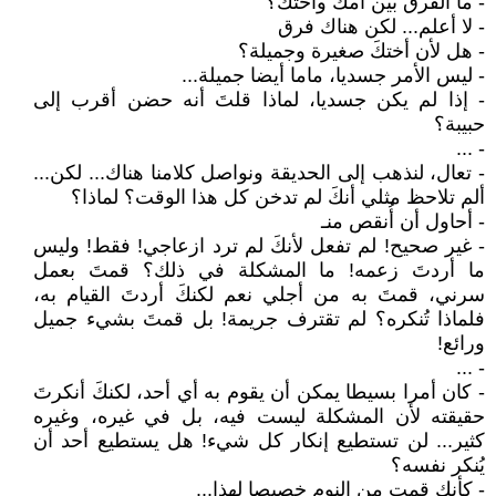
- ما الفرق بين أمكَ وأختكَ؟
- لا أعلم... لكن هناك فرق
- هل لأن أختكَ صغيرة وجميلة؟
- ليس الأمر جسديا، ماما أيضا جميلة...
- إذا لم يكن جسديا، لماذا قلتَ أنه حضن أقرب إلى
حبيبة؟
- ...
- تعال، لنذهب إلى الحديقة ونواصل كلامنا هناك... لكن...
ألم تلاحظ مثلي أنكَ لم تدخن كل هذا الوقت؟ لماذا؟
- أحاول أن أُنقص منـ
- غير صحيح! لم تفعل لأنكَ لم ترد ازعاجي! فقط! وليس
ما أردتَ زعمه! ما المشكلة في ذلك؟ قمتَ بعمل
سرني، قمتَ به من أجلي نعم لكنكَ أردتَ القيام به،
فلماذا تُنكره؟ لم تقترف جريمة! بل قمتَ بشيء جميل
ورائع!
- ...
- كان أمرا بسيطا يمكن أن يقوم به أي أحد، لكنكَ أنكرتَ
حقيقته لأن المشكلة ليست فيه، بل في غيره، وغيره
كثير... لن تستطيع إنكار كل شيء! هل يستطيع أحد أن
يُنكر نفسه؟
- كأنكِ قمتِ من النوم خصيصا لهذا...