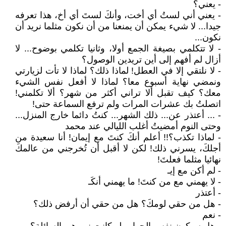
- يعني؟
- يعني أني لستُ أي أخت، وأنكَ لستَ أي أخ، هذا تعرفه
جيدا... لا شيء يمكن أن يمنعنا من أن نكون مثلما نريد أن
نكون...
- لا تتكلمي بصيغة الجمع أولا، وثانيا تكلمي بوضوح... لا
أزال لم أفهم إلى أين تريدين الوصول؟
- لا نلتقي إلا في العطل! لماذا ذلك؟ لماذا لا تأت لزيارتي
ونمضي نهاية أسبوع معا؟ لماذا لا أفعل نفس الشيء
معك؟ كيف تقبل ألا تراني أكثر من شهر؟ ألا تكلمني!
اتصلتُ بك عشرات المرات ولم ترفع السماعة حتى!
- ... أعتذر عن... ذلك الشهر... كنتُ دائما خارج المنزل...
وحتى النوم أمضيتُ أغلب الليالي عند محمد
- لماذا تكذب؟!! أعلم أنكَ كنتَ مع إيمان! أنا سعيدة من
أجلكَ، يسرني ذلك! لكن لا أقبل أن تُخرجني من عالمكَ
نهائيا مثلما فعلتَ!
- لم أكن مع إيـ
- لا يهمني مع من كنتَ! ما يهمني أنكَـ
- أعتذر
- هل من حقي لومكَ؟ هل من حقي أن أرفض ذلك؟
- نعم