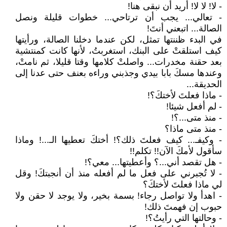
- لا! لا لا! أريد أن نبقى هنا!
- تعالي... يجب أن ترتاحي... خطوات قليلة ونصل
الصالة... اتبعني أنتَ!
في البدء ظننتها تمثل، لكن عندما دخلنا الصالة، ورأيتها
كيف استلقتْ على البنك، استغربتُ، لأنها كانت كمنتشية
بعد حقنة مخدرات... واصلتْ كلامها وقتا قليلا، ثم نامتْ،
وعندها مسكَ بابا بيدي وجذبني وراءه بعنف حتى عدنا إلى
الحديقة...
- ماذا فعلتَ لأختكَ؟!
- لم أفعل شيئا!
- منذ متى...؟!
- منذ متى ماذا؟
- وكيفـ... كيف فعلتَ ذلك؟! أختكَ تعطيها الـ...! وماذا
سأقول لأمكَ الآن!! تكلم!!
- هل تقصد أني...؟ وأعطيتها... معي؟!
- لا تُجبرني على فعل ما لم أفعله منذ أن أنجبتكَ! وقل
لي ماذا فعلتَ لأختكَ؟
- اهدأ ولا تواصل رجاء! بسمة بخير، ولا يوجد لا حقن ولا
حبوب إن فهمتَ ذلك!
- وحالتها التي رأيتُ؟!