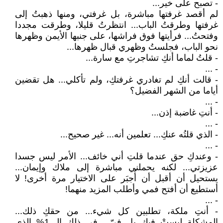
- تصبح على خير...
لم أقصد غرفتها مباشرة، بل غرفتي، ومنها ذهبتُ إلى
غرفتها وطرقتُ الباب... انتظرتُ قليلا، وطرقت مجددا
وفتحتُ... فرأيتها فوق فراشها، على جنبها الأيمن وظهرها
نحو الباب، فجلستُ وظهري قبال ظهرها...
- قلتُ لماما أنكِ تشاجرتِ مع سارة...
- ...
- قالت أنكِ لم تغادري غرفتكِ، ولم تأكلي... هل تقضين
أياما من الشهر الفضيل؟
- ...
- أنتِ غاضبة إذن...
- ...
- الذي قلتُه عنكِ... تعلمين أنه... غير صحيح...
- ...
- وعندكِ حق عندما قلتِ أني خائف... الأمر ليس جسدا
عزيزتي... لكنه يحملني مباشرة إلى ملاك وإيمان...
يستحيل أن أقبل أن أُجبَر على الاختيار مرة أخرى! لا
أستطيع أن أفتح فمي وأطلب المزيد منهما!
- ...
- أنتِ ملكة، تطلبين كل شيء... من حقكِ ذلك...
المشكلة ليستْ فيكِ بل فيّ... في ذلك الـ 1% الذي