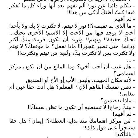
- تتكلم دائما عن نور! ألم تفهم بعد أنها وراء كل ما تُفكر
فيه! كنتُ أظنكَ أذكى من هذا!!
- لم أفهم
- ما الذي لم تفهمه؟!! نور لا تهتم، لا تكترث لا بك ولا بأحد!
أخت لا يوجد فيها من الأخت إلا الاسم! الأخرى تحبكَ...
تحبكَ حقيقة!! وتهتم!! وتريد أن تكون قريبة منكَ أكثر
ودائما، حتى تصير عجوزا!! ماذا تفعل؟ ما موقفكَ؟ لا تهتم
ولا تكترث بمن لا تكترث بكَ، وتُبعِد مَن تهتم وتكترث!!
- ...‍
- هل عيب أن أحب أخي؟ وما المانع من أن يكون مركز
اهتمامي؟
- لأنه مكان الحبيب، وليس الأب أو الأخ أو الصديق
- تظن نفسك الفاهم الآن؟ المعلِّم؟ هل أنتَ حقا غبي أم
تتغابى!
- ماذا تقصدين؟
- بيتكَ زجاج! لا تستطيع أن تكون ما تظن نفسكَ!!
- لم أفهم!
- مَن مركز اهتمامكَ منذ بداية العطلة؟! إيمان؟ هل حقا
ستتجرأ على قول ذلك!!
- بالتأكيد!