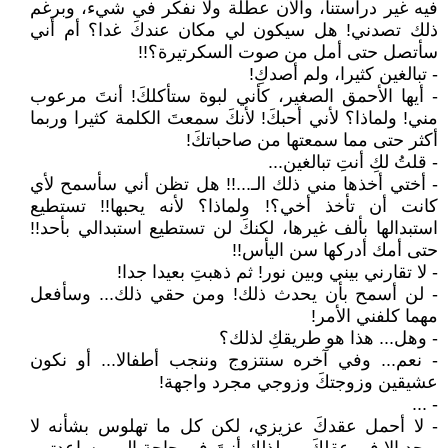
فيه غير دراستنا، والآن عطلة ولا نفكر في شيء، وبرغم
ذلك تصدني! هل سيكون لي مكان عندكَ غدا؟ أم أني
سأتصل حتى أمل من صوت السكرتيرة؟!!
- تبالغين كثيرا، ولم أصدكِ!
- أيها الأحمق الصغير، كأني لبوة ستأكلكَ! أنتَ مرعوب
مني! ولماذا؟ لأني أحبكَ! لأنكَ سمعتَ الكلمة كثيرا وربما
أكثر حتى مما سمعتها من صاحباتكَ!
- قلتُ لكِ أنتِ تبالغين...
- أختي أخذها مني ذلك الـ...!! هل تظن أني سأسمح لأي
كانت أن تأخذ أخي؟! ولماذا؟ لأنه يحبها!! تستطيع
استبدالها بألف غيرها، لكنكَ لن تستطيع استبدالي بأحد!!
حتى أمك أدركها سن اليأس!!
- لا تقارني بيني وبين نور! ثم ذهبتِ بعيدا جدا!
- لن أسمح بأن يحدث ذلك! ومن حقي ذلك... وسأفعل
مهما كلفني الأمر!
- وهل... هذا هو طريقكِ لذلك؟
- نعم... وفي آخره سنتزوج وننجب أطفالا... أو نكون
عشيقين وزوجتكَ وزوجي مجرد واجهة!
- ...
- لا أحمل عقدكَ عزيزي، لكن كل ما تهلوس بشأنه لا