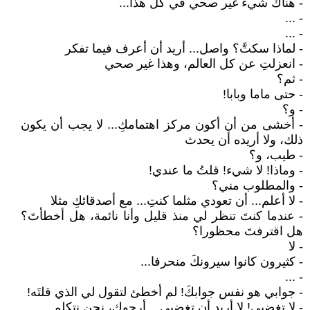
- هناك شيء غير صحي في كل هذا...
- ...
- ...
- لماذا سكتَّ؟ واصل... أريد أن أعرف فيما تفكر
- انعزلتِ عن كل العالم، وهذا غير صحي
- ثم؟
- حتى ماما وبابا!
- و؟
- أخشى من أن أكون مركز اهتمامكِ... لا يجب أن يكون
ذلك، ولا أريده أن يحدث
- طيب، و؟
- وماذا! لا شيء! قلتُ ما عندي!
- والمطلوب مني؟
- لا أعلم... أن تعودي مثلما كنتِ... مع أصدقائكِ مثلا
- عندما كنتَ تنظر لي منذ قليل وأنا نائمة، هل أخطأتَ؟
هل اقترفتَ محظورا؟
- لا
- كثيرون كانوا سيرونكَ منحرفا...
- ...
- جوابي هو نفس جوابكَ! لم أخطئ لتقول لي الذي قلتَه!
- لا تغضبي! لا أريد أن تغضبي... أرجوكِ، نحن نتكلم