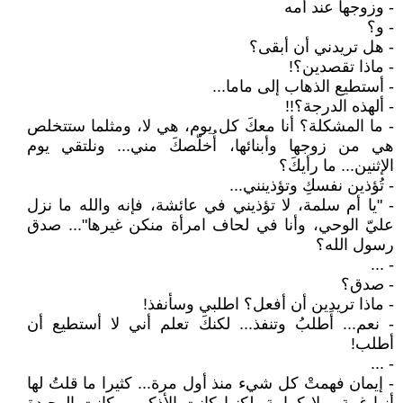
- وزوجها عند أمه
- و؟
- هل تريدني أن أبقى؟
- ماذا تقصدين؟!
- أستطيع الذهاب إلى ماما...
- ألهذه الدرجة؟!!
- ما المشكلة؟ أنا معكَ كل يوم، هي لا، ومثلما ستتخلص
هي من زوجها وأبنائها، أُخلّصكَ مني... ونلتقي يوم
الإثنين... ما رأيكَ؟
- تُؤذين نفسكِ وتؤذينني...
- "يا أم سلمة، لا تؤذيني في عائشة، فإنه والله ما نزل
عليّ الوحي، وأنا في لحاف امرأة منكن غيرها"... صدق
رسول الله؟
- ...
- صدق؟
- ماذا تريدين أن أفعل؟ اطلبي وسأنفذ!
- نعم... أَطلبُ وتنفذ... لكنكَ تعلم أني لا أستطيع أن
أطلب!
- ...
- إيمان فهمتْ كل شيء منذ أول مرة... كثيرا ما قلتُ لها