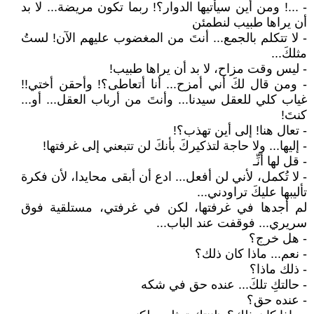
- ...! ومن أين سيأتيها الدوار؟! ربما تكون مريضة... لا بد
أن يراها طبيب لنطمئن
- لا تتكلم بالجمع... أنتَ من المغضوب عليهم الآن! لستُ
مثلكَ...
- ليس وقت مزاح، لا بد أن يراها طبيب!
- ومن قال لكَ أني أمزح... أنا أتعاطى؟! وأحقن أختي!!
غياب كلي للعقل سيدنا... وأنتَ من أرباب العقل... أو...
كنتَ!
- تعال هنا! إلى أين تهذب؟!
- إليها... ولا حاجة لتذكيركَ بأنكَ لن تتبعني إلى غرفتها!
- قل لها أنِّـ
- لا تُكمل، لأني لن أفعل... ادع أن أبقى محايدا، لأن فكرة
تأليبها عليكَ تراودني...
لم أجدها في غرفتها، لكن في غرفتي، مستلقية فوق
سريري... فوقفت عند الباب...
- هل خرج؟
- نعم... ماذا كان ذلك؟
- ذلك ماذا؟
- حالتكِ تلكَ... عنده حق في شكه
- عنده حق؟