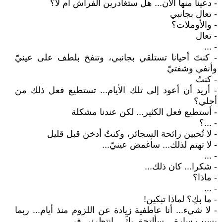
- دعينا منها الآن... هل ستغادرين الفراش أم لا؟
- تعال بجانبي
- والأوملات؟
- تعال
- ...
- كنتَ أحيانا تستلقي بجانبي، وتنفخ بلطف على عينيّ
وأنفي وشفتيّ
- كنتُ
- أريد أن أعود إلى تلك الأيام... تستطيع فعل ذلك من
أجلي؟
- أستطيع فعل الكثير... لكن عندنا مشكلة
- ...؟
- لا تُحبين رائحة السجائر، وكنتُ أدخن قبل قليل
- لا تهتم لذلك... سأغمض عينيّ...
- ...
- شكرا... كان ذلك...
- ماذا؟
- ...
- ما بكِ؟ لماذا تبكين!
- لا شيء... أنا عاطفية زيادة عن اللزوم منذ أيام... ربما
بسبب سارة... سألتحق بكَ... انتظرني في