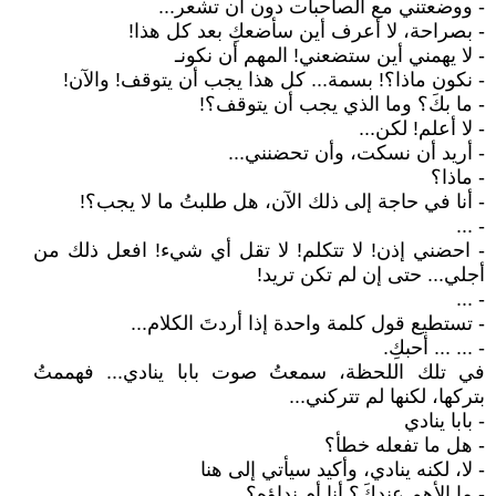
- ووضعتني مع الصاحبات دون أن تشعر...
- بصراحة، لا أعرف أين سأضعكِ بعد كل هذا!
- لا يهمني أين ستضعني! المهم أن نكونـ
- نكون ماذا؟! بسمة... كل هذا يجب أن يتوقف! والآن!
- ما بكَ؟ وما الذي يجب أن يتوقف؟!
- لا أعلم! لكن...
- أريد أن نسكت، وأن تحضنني...
- ماذا؟
- أنا في حاجة إلى ذلك الآن، هل طلبتُ ما لا يجب؟!
- ...
- احضني إذن! لا تتكلم! لا تقل أي شيء! افعل ذلك من
أجلي... حتى إن لم تكن تريد!
- ...
- تستطيع قول كلمة واحدة إذا أردتَ الكلام...
- ... ... أحبكِ.
في تلك اللحظة، سمعتُ صوت بابا ينادي... فهممتُ
بتركها، لكنها لم تتركني...
- بابا ينادي
- هل ما تفعله خطأ؟
- لا، لكنه ينادي، وأكيد سيأتي إلى هنا
- ما الأهم عندكَ؟ أنا أم نداؤه؟