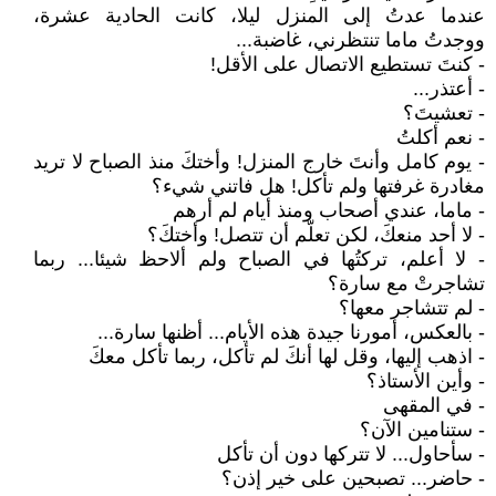
عندما عدتُ إلى المنزل ليلا، كانت الحادية عشرة،
ووجدتُ ماما تنتظرني، غاضبة...
- كنتَ تستطيع الاتصال على الأقل!
- أعتذر...
- تعشيتَ؟
- نعم أكلتُ
- يوم كامل وأنتَ خارج المنزل! وأختكَ منذ الصباح لا تريد
مغادرة غرفتها ولم تأكل! هل فاتني شيء؟
- ماما، عندي أصحاب ومنذ أيام لم أرهم
- لا أحد منعكَ، لكن تعلّم أن تتصل! وأختكَ؟
- لا أعلم، تركتُها في الصباح ولم ألاحظ شيئا... ربما
تشاجرتْ مع سارة؟
- لم تتشاجر معها؟
- بالعكس، أمورنا جيدة هذه الأيام... أظنها سارة...
- اذهب إليها، وقل لها أنكَ لم تأكل، ربما تأكل معكَ
- وأين الأستاذ؟
- في المقهى
- ستنامين الآن؟
- سأحاول... لا تتركها دون أن تأكل
- حاضر... تصبحين على خير إذن؟