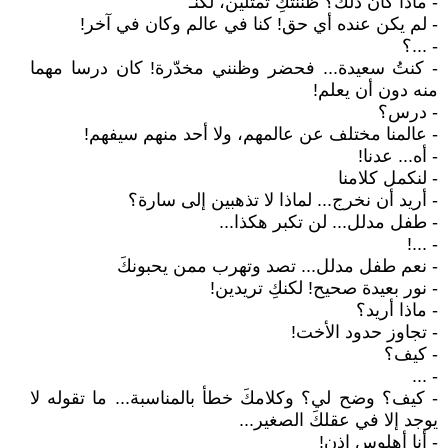
- ماذا كان ذلك؟ ظننتكِ تمثلين، لكنـ
- لم يكن عنده أي حق! كنا في عالم وكان في آخر!
- ...؟
- كنتُ سعيدة... فحضر وظنني مخدّرة! كان درسا مهما
منه دون أن يعلم!
- درس؟
- عالمنا مختلف عن عالمهم، ولا أحد منهم سيفهم!
- أه... عدنا!
- لنكمل كلامنا
- أريد أن نخرج... لماذا لا تذهبين إلى سارة؟
- طفل مدلل... لن تكبر هكذا...
- ...!
- نعم طفل مدلل... تصد وتهرب ممن يحبونكَ
- نور بعيدة صحيح! لكنكِ تريدين!
- ماذا أريد؟
- تجاوز حدود الأخت!
- كيف؟
- ...
- كيف؟ وضح لي؟ وكلامكَ خطأ بالمناسبة... ما تقوله لا
يوجد إلا في عقلكَ الصغير...
- أنا أهلوس إذن!