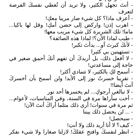
- أنتَ تجهل الكثير، ولا تريد أن تُعطي نفسكَ الفرصة
لتعرف
- أعرف ماذا؟ كل شيء صار مريبا معكِ!
- اهرب إذن! واركض إلى حضن أمكِ! وقل لها باكيا...
ماما! تلك الشريرة كل شيء مريب معها!
- طيب لماذا الآن؟! لماذا هذه الصائفة؟
- لأنكَ كبرتَ أو... بدأتَ تكبر!
- تستهينين بي كثيرا
- لا أفعل ذلك، بل أريدكَ أن تفهم أنكَ أحمق صغير في
حاجة إلى مساعدتي!
- أسمح لكِ بالكثير، لا تتمادي أكثر!
- تقريبا خسرتُ نور إلى الأبد! ولن أسمح بأن أخسركَ
أنتَ أيضا!!
- لا تبالغي أرجوكِ... لم يخسرها أحد نور
- أخت سأراها مرة في السنة، وفي المناسبات، لأعوام...
ثم مرة في سنوات! أرى ذلك مثلما أراكَ أنتَ الآن!
- ... لن يحصل ذلك بيننا
- سيحصل!
- كيف؟ لا أنا أريد ذلك ولا أنتِ!
- انظر لنفسكَ وافتح عقلكَ! لازلنا صغارا ولا شيء نفكر