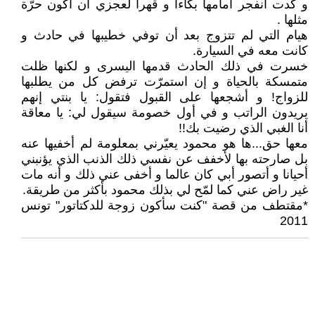
و كدت أنفجر أمامها بكاءا و قهرا لعجزي أن أكون حرّة
مثلها .
هيام التي لم تتزوج بعد أن توفي خطيبها في حادث و
كانت معه في السيارة.
خسرت في ذلك الحادث قدمها اليسرى و لكنها ظلت
متمسكة بالحياة و إن استمرّت ترفض كل من يطلبها
للزواج! و أشجعها على القبول فتقول: يا بنتي إنهم
يريدون الراتب و في أول خصومة سيقول لي: يا معاقة
أنا الغبي الذي رضيت بك!!
معها حق...ها هو محمود يعيّرني بمعلومة لم أخفيها عنه
بل صارحته بها لأخفف عن نفسي ذلك الذنب الذي يؤنبني
أحيانا و أتصور أبي كان عالما و أخفى عني ذلك و أنه مات
غير راض عني كما لمّح لي بذلك محمود بأكثر من طريقة.
*مقتطف من قصة ʺكنت سأكون زوجة للدكتاتورʺ تونس
2011