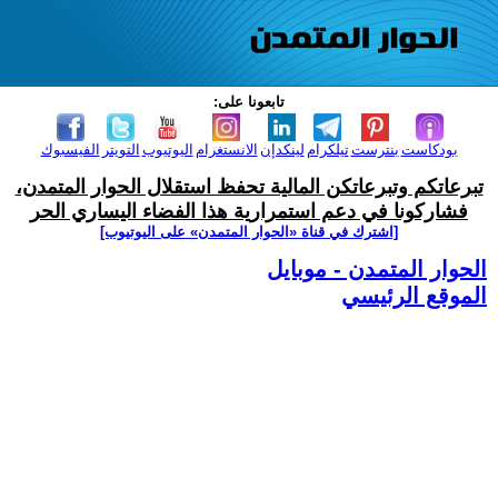
تابعونا على:
بودكاست
بنترست
تيلكرام
لينكدإن
الانستغرام
اليوتيوب
التويتر
الفيسبوك
تبرعاتكم وتبرعاتكن المالية تحفظ استقلال الحوار المتمدن،
فشاركونا في دعم استمرارية هذا الفضاء اليساري الحر
[اشترك في قناة ‫«الحوار المتمدن» على اليوتيوب]
الحوار المتمدن - موبايل
الموقع الرئيسي