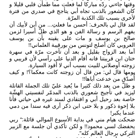
وقتها جاءني ردّه مباركا لما فعلت مما طمأن قلبي قليلا و
كان الشعور بالذنب تجاه أبي يتأجج في صدري من فترة
لأخرى بسبب تلك الكذبة المرّة.
لقد قال لي بالحرف: أحسن ما فعلتِ... من أين لأبيك أن
يفهم الرسم و رسالة الفن و هو الذي ظلّ أسيرا لزمن
صالح بن يوسف و مات على يقينه بأن بن يوسف
العروبي كان أصلح لتونس من بورقيبة العلماني!!
أما بعد الزواج بقليل و بعد أن تأخرت مرّة في سهرة
ختان ابن قريبتنا فانه أقام الدنيا على رأسي لأن قريبي و
زوجته أوصلاني للبيت بسبب أني لا أقود السيارة.
يومها قال لي: من قال أن زوجته كانت معكما؟! و كيف
أُصدّق من خدعت أباها!!
و ظلّ من بعد ذلك كثيرا ما يُعيد عليّ تلك الجملة القاتلة
ليزيد في تأجيج شعوري بالذنب المدمّر لنفسيتي الهشّة
خاصة بعد رحيل أبي و افتقادي لسند غيره في حياتي فأنا
بلا إخوة ذكور و بلا حتى ابن ذكر أرى فيه سندا من دمي
عندما يكبر!
ضحكت هيام مني في بداية الأسبوع الموالي قائلة:ʺ ربي
يحفضك لسي محمود!! و لكن تأكدي أن جلسة مع الزبير
التركي برجال العالم كلهʺ.