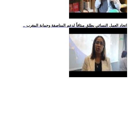
.. اتحاد العمل النسائي يطلق ميثاقاً لدعم المناصفة وحماية المغرب