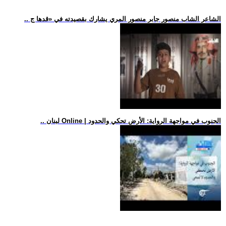
.. الشاعر الشاب منصور جابر منصور المري يشارك بقصيدته في «قدها ج
.. لبنان Online | الجنوب في مواجهة الرواية: الأرض تحكي والحدود