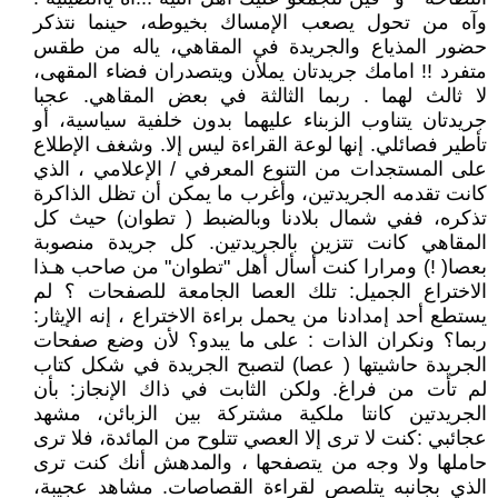
وآه من تحول يصعب الإمساك بخيوطه، حينما نتذكر
حضور المذياع والجريدة في المقاهي، ياله من طقس
متفرد !! امامك جريدتان يملأن ويتصدران فضاء المقهى،
لا ثالث لهما . ربما الثالثة في بعض المقاهي. عجبا
جريدتان يتناوب الزبناء عليهما بدون خلفية سياسية، أو
تأطير فصائلي. إنها لوعة القراءة ليس إلا. وشغف الإطلاع
على المستجدات من التنوع المعرفي / الإعلامي ، الذي
كانت تقدمه الجريدتين، وأغرب ما يمكن أن تظل الذاكرة
تذكره، ففي شمال بلادنا وبالضبط ( تطوان) حيث كل
المقاهي كانت تتزين بالجريدتين. كل جريدة منصوبة
بعصا( !) ومرارا كنت أسأل أهل "تطوان" من صاحب هـذا
الاختراع الجميل: تلك العصا الجامعة للصفحات ؟ لم
يستطع أحد إمدادنا من يحمل براءة الاختراع ، إنه الإيثار:
ربما؟ ونكران الذات : على ما يبدو؟ لأن وضع صفحات
الجريدة حاشيتها ( عصا) لتصبح الجريدة في شكل كتاب
لم تأت من فراغ. ولكن الثابت في ذاك الإنجاز: بأن
الجريدتين كانتا ملكية مشتركة بين الزبائن، مشهد
عجائبي :كنت لا ترى إلا العصي تتلوح من المائدة، فلا ترى
حاملها ولا وجه من يتصفحها ، والمدهش أنك كنت ترى
الذي بجانبه يتلصص لقراءة القصاصات. مشاهد عجيبة،