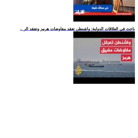
.. باحث في العلاقات الدولية: واشنطن تعقد مفاوضات هرمز وتفقد الر