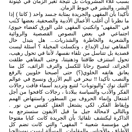
بسبب غلاء المشروبات بل نتيجة تغير الزمان في كينونة
البشر، والبشر في خيوط الزمان.
تأكيدا بأن المقهى والجريدة بمثابة جـسد واحد ( كانتا ) إذا
ما نظرنا أن أغلب الأعمال الأدبية والصحفية. بعضها كـُتب
في "المقهى" وانكتبتِ المقهى على الورق كفضاء حيوي/
اجتماعي في بعض النصوص القصصية والروائية
والشعرية والخاطرة والشذريات... هل بتبدل حال
المقاهي تبدل الإبداع ، وتكسلت المخيلة ؟ أسئلة ليست
قصدية بل تتناسل من تلقاء نفسها، لأننا في تحول رهيب،
تحول استنزف طاقتنا وذهنيتنا، وحتى المقاهي طلقت
الجرائد، لتصبح رحابا للكسل والترف الزائف، كل منا
يعانق هاتفه الخلوي(؟) حتى أصبحنا خلويين بالرفع
والنصب تأكيدا !! نبحر في اليم الأزرق ونسبح في عوالم
"التيك توك "واليوتوبات" لتتبع وترديد أسماء فاقت رجالات
الفكر والأدب والسياسة ببلادنا ، رجالات كافحوا من أجل
اشتعال وإنماء الحروف بين السطور، واستنهاض الهمم
وإيقاظ الفكر، لكي يشتغل العقل كقبس من نور .
وبالتالي لامحالة جيل ما قبل الأيفون ستسترجع به
الذاكرة ليكتشف تلقائيا: بأن الجريدة كانت كتابا مفتوحا
في مؤسسة شعبية " المقهى" والتي كانت تضم كل
الأطياف والأجناس والمقامات...المسألة ليست نوستالجيا