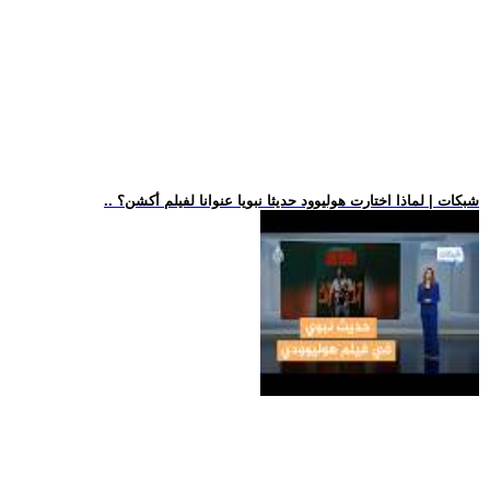
.. شبكات | لماذا اختارت هوليوود حديثا نبويا عنوانا لفيلم أكشن؟