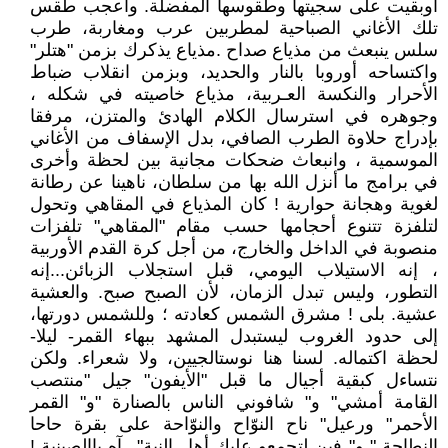
أوبقيت على سجيتها وطقوسها المفضلة. وأعجب طقس
تلك الأغاني الصباحية لمطربين عرب ومغاربة، طرب
سلس ينبعث من مذياع صداح .مذياع يذكرك بزمن "هتلر"
واكتساحه أوروبا بالنار والحديد، وبزمن انقلاب ضباط
الأحرار والنكسة العـربية، مذياع خاصيته في شكله ،
وجوهره في استرسال الكلام الهادئ والمتزن، مرفقا
بإدراج حلاوة الطرب الصافي، بدل الإسفاف من الأغاني
الموسمية ، وانبعاث ضحكات مجانية بين لحظة وأخرى
في برامج ما أنزل الله بها من سلطان، ناهينا عن رطانة
لغوية وهجانة حوارية ! كان المذياع في المقاهي وتحول
لتلفزة تتنوع أحجامها حسب مقام "المقاهي" تلفزات
منصوبة في الداخل والخارج، من أجل كرة القدم الأوربية
، إنه الاستيلاب اليومي، قبل استجلاب الزبائن...إنه
التطور، وليس تبدل الزمان، لأن الصبح صبح. والعشية
عشية. بلى ! مشرق الشمس كعادته ؛ وللشمس دورتها،
إلى حدود الغروب ليستبدل المشهد ببهاء القمر- ليلا-
لحظة اكتماله. لسنا هنا نوستالجيين، ولا شعراء. ولكن
نتساءل كبقية أجيال ما قبل "الأيفون" جيل "منتصب
القامة أمشي" و" شافوني الناس بالصنارة "و" القمر
الأحمر" ورعيل" ناح النوّاح والنوّاحة على بقرة حاحا
النطاحة " و" فين لتجمعو عليك أهل النية"...آه ياالصينية !