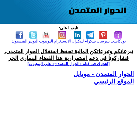
تابعونا على:
بودكاست
بنترست
تيلكرام
لينكدإن
الانستغرام
اليوتيوب
التويتر
الفيسبوك
تبرعاتكم وتبرعاتكن المالية تحفظ استقلال الحوار المتمدن،
فشاركونا في دعم استمرارية هذا الفضاء اليساري الحر
[اشترك في قناة ‫«الحوار المتمدن» على اليوتيوب]
الحوار المتمدن - موبايل
الموقع الرئيسي