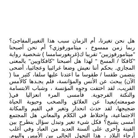
هل نحن تغيرنا، أم الزمان سبب هذا التغييرالمفاجئ؟
ربما زمن ممسوخ ، ميتامورفوزي؟ أم نحن أصبحنا
"ميتامورفوزيين" تقريبا ك(غريغورسامسا ) شخصية رواية
"كافكا / المسخ " لهذا هل أصبحنا "كافكاويين" بالمعنى
المجازي. بحكم أننا نعيش وضعا غرائبيا وعجائبيا، أضحى
يتضمن طقسا / طقوسا ما اعتدنا عليها سلفا، كثير منا (
الآن) يبحث عن الأنس والمؤانسة، فلم يجـدها كالأمس
القريب، لقد اختفت وجوه المؤنسة ، وشباب الابتسامة
والنكتة الفرجوية. فأمسى المرء انعزاليا في(
صومعته)بعيدا عن العلائق والصخب وحيوية الحياة
ضجيجها، لقد حدث انحدار وتغير في القيم والمكانة
الاجتماعية، واختلاط في الكلام والمعاني هل المجتمع
أمسى يشيخ؟ فكل شيء تغير وتبدل سؤال ينطرح بين
الفينة وأخرى على ألسنة العديد من العباد وفي أغلب
أرجاء البلاد ، هذا التحول الحالي بين الأمس واليوم.