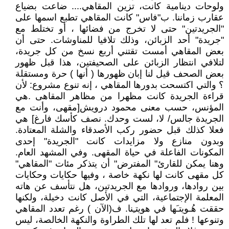
ولوحات دينامية كانت، تزين المقاهي.... ضاعت بضياع
عقارب زماننا. ب"فاس" كانت المقاهي تطبع اسمها على
"الجريدتين" حتى لا تخرج من فضائها ، أو تختلط مع
"جريدة" أحد الزبائن، وذلك تلافيا للمناوشات. حتى أن
بعض المقاهي أمست تقتني أربع نسخ من كل جريدة،
لتلافي انتظار الزبائن على الصحيفتين، هذا قبل ظهور
بعض الصحف قيل لنا إبان ظهورها ( أنها ) حرة ومستقلة
؟ والتي اكتسحت بدورها المقاهي ، إنه تنوع مشروع: لأن
قراءة الجريدة كانت مظهرا من مظاهر المقاهى .هي
المؤنس، حسب معنى محمود درويش[مقهى، وأنت مع
الجريدة جالس/ لا، لست وحدك. نصف كأسك فارغ] هي
فعلا كذلك قبل حضور ركب الأصدقاء والشلة المعتادة.
وبدون منازع ولا مزايدات كانت "الجريدة" إحدى
المكونات الفاعلة في حياة المقهى. وفي المشهد العام.
وهنا يمكن للقارئ" المفترض" أن يتذكر مئات "المقاهي"
كل مقهى كانت لها نكهة خاصة ، وفيها حكايات وحكايات
بين روادها، وروادها مع الجريدتين، هل نتأسف عن هاته
المعلمة الإجتماعية، التي في الأصل كانت دخيلة، ولكنها
حققت هُـويتـَها في هويتـِنا. ف(الآن ) رغم تعدد المقاهي
وتنوعها ! فلم تعد لها تلك الطراوة والنكهة الخالصة، ليس