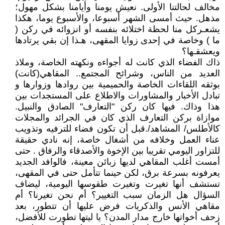
مخالف لحالتنا الأولى. نعيش يومنا وأيامنا بشكل مهول؛
مذهل. حيث أمسى الشهر أسبوعا، والأسبوع يوما، هكذا
يشعـركل منا لحظة اختلائه بنفسه أو انزوائه في ركن (
ما ) وخاصة في إحدى زوايا المقهى، هـذا إن بقي يرتادها
ويعشقـها؟
ذاك الفضاء الذي كانت له أجواءه ونكهته الخاصة، وملاذ
العديد من الناس، وشرائح المجتمع.. المقاهي(كانت)
بوثقه اللقاءات الخاصة والحميمية بين روادها وزوارها و
تبادل الأخبار والمشاورات والاطلاع على المستجدات بين
هذا وذاك. فيها كان ركن "التعارف" الصادق والنبيل.
موازاة بركن التعارف الذي كان في الجرائد والمجلات
كالأطلس/ المشاهد/.قبل أن تكون فضاء للترفيه وتذويب
عناء العمل وخلافه من أشغال خاصة، إنه نادي حقيقة
للتزاور اليومي تقريبا بين الإخوة والأصدقاء والرفاق . حتى
أمست أغلب المقاهي لديها زبائن معينة، فالوافد الجديد
يعرفونه بسرعة برق، لكن حينما تتأمل حتى في المقهى،
تستشف أنها تغيرت وتغيرت طقوسها اليومية، ليضاف
السؤال هل الزمان سبب التغيير؟ أم نحن تغيرنا؟ أم
مقاهي الأنس والذكريات فرض عليها أن تتطور، بعد
زحف أخواتها خارج مدار المدن؟ يا ليتها تطورت للأفضل،