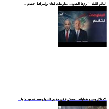
.. العالم الليلة | أبرزها الحدود.. مفاوضات لبنان وإسرائيل تتقدم
.. الاحتلال يوسع عملياته العسكرية في مخيم قلنديا وسط تصعيد متوا