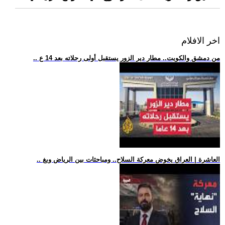
اخر الافلام
.. من دمشق والكويت.. مطار دير الزور يستقبل أولى رحلاته بعد 14 ع
.. العاشرة | العراق يخوض معركة السلاح.. ومباحثات بين الرياض وبغ