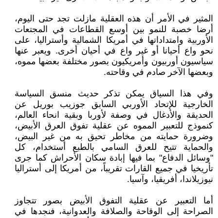
المثير في الأمر أن هذه العقلية مازلت تجد حتى اليوم،
أرضا خصبة للنمو بين أوسع القطاعات في المجتعات
الأوربية وامتداداتها في أمريكا الشمالية وأستراليا، على
نحو واع أحيانا أو غير واع في أحيان أخرى. ويعبر عنها
سياسيون أوربيون وأمريكيون بصور مختلفة بعضها مموه،
وبعضها الآخر صادم في وقاحته.
وفي هذا السياق يمكن تذكر حديث منسق السياسة
الخارجية للإتحاد الأوربي السابق جوزيب بوريل عن
الحديقة والأدغال في وصفة لأوربا وبقية انحاء العالم،
كنموذج للتعبير المموه عن عقلية تفوق العرق الأبيض،
وضرورة حمايته من مخاطر تحيق به من غير البيض،
والحماية تتيح للعرق السامي بالطبع أستخدام، كل
"وسائل الدفاع" بما فيها إبادة سكان الأحراش كما جرى
تأريخيا في جميع القارات تقريباً، من أمريكا إلى أستراليا
نيوزيلاندا، أفريقيا، وآسيا.
أما التعبير عن عقلية التفوق الأبيض بصور تتجاوز
الصراحة إلى الوقاحة والصلافة والعدوانية، فنجدها في