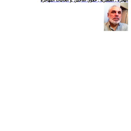
الهجرة , العنصرية , حقوق اللاجئين ,و الجاليات المهاجرة