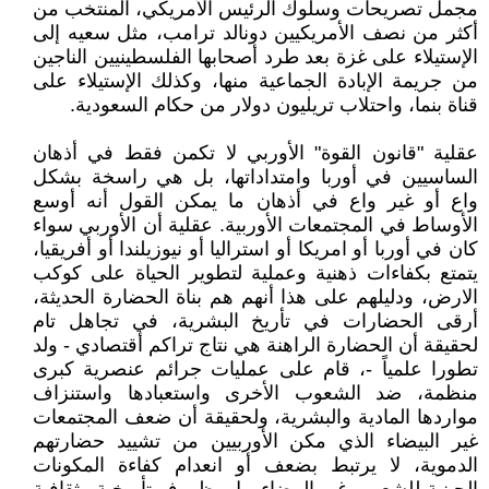
مجمل تصريحات وسلوك الرئيس الأمريكي، المنتخب من
أكثر من نصف الأمريكيين دونالد ترامب، مثل سعيه إلى
الإستيلاء على غزة بعد طرد أصحابها الفلسطينيين الناجين
من جريمة الإبادة الجماعية منها، وكذلك الإستيلاء على
قناة بنما، واحتلاب تريليون دولار من حكام السعودية.
عقلية "قانون القوة" الأوربي لا تكمن فقط في أذهان
الساسيين في أوربا وامتداداتها، بل هي راسخة بشكل
واع أو غير واع في أذهان ما يمكن القول أنه أوسع
الأوساط في المجتمعات الأوربية. عقلية أن الأوربي سواء
كان في أوربا أو امريكا أو استراليا أو نيوزيلندا أو أفريقيا،
يتمتع بكفاءات ذهنية وعملية لتطوير الحياة على كوكب
الارض، ودليلهم على هذا أنهم هم بناة الحضارة الحديثة،
أرقى الحضارات في تأريخ البشرية، في تجاهل تام
لحقيقة أن الحضارة الراهنة هي نتاج تراكم أقتصادي - ولد
تطورا علمياً -، قام على عمليات جرائم عنصرية كبرى
منظمة، ضد الشعوب الأخرى واستعبادها واستنزاف
مواردها المادية والبشرية، ولحقيقة أن ضعف المجتمعات
غير البيضاء الذي مكن الأوربيين من تشييد حضارتهم
الدموية، لا يرتبط بضعف أو انعدام كفاءة المكونات