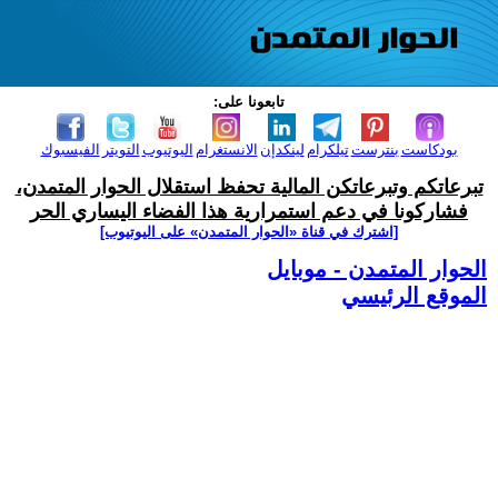
تابعونا على:
بودكاست
بنترست
تيلكرام
لينكدإن
الانستغرام
اليوتيوب
التويتر
الفيسبوك
تبرعاتكم وتبرعاتكن المالية تحفظ استقلال الحوار المتمدن،
فشاركونا في دعم استمرارية هذا الفضاء اليساري الحر
[اشترك في قناة ‫«الحوار المتمدن» على اليوتيوب]
الحوار المتمدن - موبايل
الموقع الرئيسي