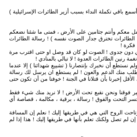
أسمع باقي تكملة النداء بسبب أزير الطائرات الإسرائيلية )
حتفل معكم وأنتم جثامين على الأرض ، فمتى ما شئنا نضعكم
الطائرات تخترق جدار الصوت نفسه ) ! رسالة الطائرات
 فكرة !
نادي دون جدوى ! الصوت لو كان قد وصل او حتى اقترب مرة
 رنين الطائرات العدوة ! لا تبالي بالمنادي !
م نستطع أن نخبرك بإنتصارنا ( تشييع شهدائنا ) إلا عندما
يطلب منك الدعم والعون ! لم يستطع ان يرسل لك رسالة
الأقل إخبرنا بأن قتلانا في الجنة ! خوفنا من أن تكون حتى
ير فوقنا ونحن نقبع تحت الأرض ! لا نريد منك شيء فقط
خسر التحت والفوق ! رسالة ، برقية ، مكالمة ، قصاصة أي
 ارتاحت الروح التي هي في طريقها إليك ! نعلم إن المسافة
 لم تصل ولكنك تعلم بأنها في طريقها إليك ! هذا إذا لم