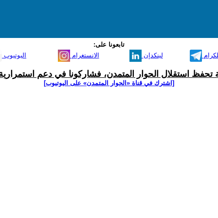
تابعونا على:
لكرام
لينكدإن
الانستغرام
اليوتيوب
ية تحفظ استقلال الحوار المتمدن، فشاركونا في دعم استمرارية 
[اشترك في قناة ‫«الحوار المتمدن» على اليوتيوب]