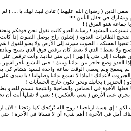
ي الدين ( رضوان الله عليهما ) تنادي لبيك لبيك يا .... ( لم 
وتشارك في حفل التأبين !!!!
 جماعة شنو الفرق ) !
طيع أن تستوعب المشهد ! رسالة العدو كانت تقول نحن فوقكم ون
جيج الطائرات العدوة ( إشلون راح يوصل الصوت إذا كانت 
ا تتعبوا انفسكم ، الصوت سيرتد إلى الأرض ولا يعلو للفوق ! هَم
لا يصيح ولا يعيط ! الذي لا يعيط كان يرقص فوق الذي يصيح وي
يهات ! إلى متى يا إلهي ! إلى متى نناديك وأنت ترقص على نغمة
ا العدو وضع حاجز بين ندائنا وبينك ! حتى التشيع تأخر اشهر ول
 حتى لم يسمح ولم يعطي الوقت ساعة واحدة للسيد هشام كي 
بروت لأعدائك ! لماذا لا تسمع ندائنا وصلواتنا ! يا سيدي على 
 ( الخنزير ) بجانبك ونحن نكون خارج الحسابات !
فعلها الأخوة في الحماس والضاحية والنتيجة تسمح للعدو يط
 يجري على الأرض ( يعني بالعكس ) ! يعني لا تقبلها أنت أن ن
م ! إي هسة ارتاحينا ! روح الله يْريّحك كما رَيَحتَنا ! الآن
 أمل في الآخرة ! أهم شيء أن لا تنسانا في الآخرة ! حتى إن