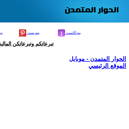
بودكاست
بنترست
تي
تبرعاتكم وتبرعاتكن المال
الحوار المتمدن - موبايل
الموقع الرئيسي