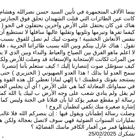
بينما الآلاف المتجمهرة في تأبين السيد حسن نصرالله وهشام صف
كانت عين الطائرات التي قتلت الشهيدان تحلق فوق الجنازتين 
هناك مَن كان يحتفل على الأرض وآخرين يحتفلون في الجو ( يا
كيفما تفرها وتبرمها وتلويها وتقلبها عاليها سافلها لا تست
بنفس الأنعاش الخشبية ! وصوت لبيك لم تصل للفوق بسبب ض
تقول : هناك عازل بينكم وبين الله بسبب طائراتنا الحربية ، فل
لا اعلم ماهو الفرق بين الصياح والعياط والنداء وبين الذي 
من المرات لكانت الإستجابة والإستغاثة قد وصلت للأرض ولكن ه
كيف سنوَصّل صوت إنتصارنا إليك ! كيف ستعلم بأننا إنتصرنا إذ
سمح العدو لنا بذلك ! هذا العدو الصهيوني ( الخنزيري )
يستنجد بقوتك وعظمتك ! يا إلهي لماذا تعطي كل هذه القوة والج
في سماواتك المعادلة كما هي على الأرض ! أي أن يجلس العدو
لم يقل ولم ينادي شعب على وجه الأرض ب لبيك يا الله كما 
رسالة او مقطع صغير يؤكد لنا بأن قتلانا في الجنة وليس كما
إشارة صغيرة منك تكفي لتطمأن الروح !
وصلت رسالة إطمأنان ويقول فيها : إن ينصركم الله فلا غالب لك
بمليارات السنوات الضوئية فهي سوف لاتصل بعجالة ولكن هناك
يلتقطها قمر من أقمار الكافر ماسك الفضائيّة ؟
نشكرك 25/02/2025