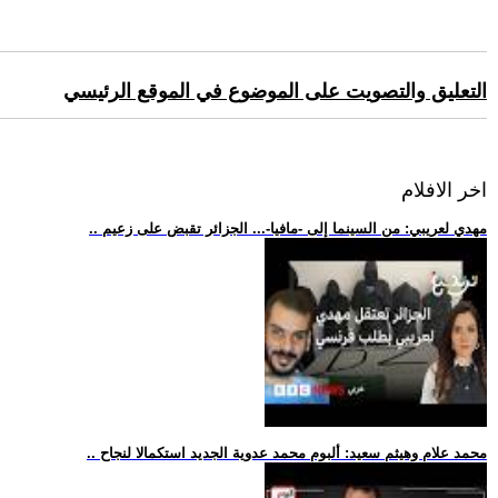
التعليق والتصويت على الموضوع في الموقع الرئيسي
اخر الافلام
.. مهدي لعريبي: من السينما إلى -مافيا-... الجزائر تقبض على زعيم
.. محمد علام وهيثم سعيد: ألبوم محمد عدوية الجديد استكمالا لنجاح