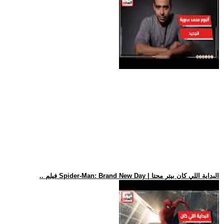
.. فيلم Spider-Man: Brand New Day | البداية اللي كان بيتر محتا