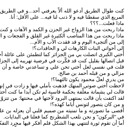
كنت طوال الطريق أدعو الله ألاّ يعرفني أحد...و في الطري
المريع الذي سقطنا فيه و لا ذنب لنا فيه... على الأقل: أنا.
ماذا فعلت...؟؟؟
ماذا ربحت من هذا الزواج غير الحزن و الكمد و الآهات و كن
ماذا ربحت من هذا المناصب الكثيرة غير القلق و الفجعات و ا
إلى من ألتجىء اليوم و قد فقدت الأب و الأم...
إلى أخواتي البنات الكارهات لي و الحاقدات؟!
أختي الكبرى اتصلت بي من الجزائر كما لتطمئن على عائلة أحد
قبل اتصالها بقليل كنت قد فكّرت في فرضية تهريبه إلى الجز
قلت في نفسي لعل أختي تحن علي و تساعدني خاصة و أن إخوتنا
مزالي و من قبله أحمد بن صالح.
من يدري لعلّ محمود يكون ثالثهما؟!
لاحظت أختي صوتي المنهك فذهبت بأملي فيها و زادت في إنه
قالت لي بشماتة مغلّفة بحكمة قاسية لم تكن أبدا ما كنت أحتاج
لقد اكتفت بأن قالت بمنتهى البرود لأختها في محنتها: من تتزو
و من كان يتصور لتونس أياما كهذه؟!
أقصى ما تصورته و ما تمنيته من صميم قلبي أن يعزله بن علي ف
في ʺالبركونʺ و نحن نلعب الشطرنج كما فعلنا في البدايات.
أما أن تقوم ثورة لتنتهي بهذا الشكل فلم أفكر فيها مجرد التفك