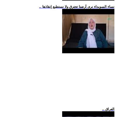
.. نساء السويداء نرى أرضنا تحترق ولا نستطيع إنقاذها
.. العراق