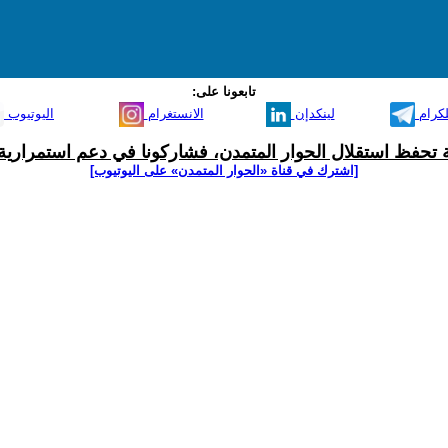
تابعونا على:
لكرام
لينكدإن
الانستغرام
اليوتيوب
ية تحفظ استقلال الحوار المتمدن، فشاركونا في دعم استمرارية 
[اشترك في قناة ‫«الحوار المتمدن» على اليوتيوب]