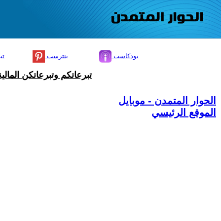
بودكاست
بنترست
تي
تبرعاتكم وتبرعاتكن المال
الحوار المتمدن - موبايل
الموقع الرئيسي