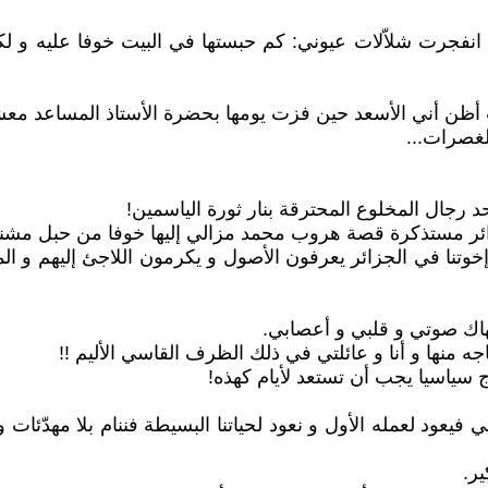
ق انفجرت شلاّلات عيوني: كم حبستها في البيت خوفا عليه و 
ت أظن أني الأسعد حين فزت يومها بحضرة الأستاذ المساعد معش
لغصرات...
 رجال المخلوع المحترقة بنار ثورة الياسمين!
ائر مستذكرة قصة هروب محمد مزالي إليها خوفا من حبل مشنقة 
 في الجزائر يعرفون الأصول و يكرمون اللاجئ إليهم و المحت
اك صوتي و قلبي و أعصابي.
ه منها و أنا و عائلتي في ذلك الظرف القاسي الأليم !!
ّج سياسيا يجب أن تستعد لأيام كهذه!
يعود لعمله الأول و نعود لحياتنا البسيطة فننام بلا مهدّئات
ير.