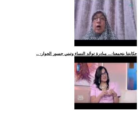
.. -حكايتنا بتجمعنا-... مبادرة توحّد النساء وتبني جسور الحوار