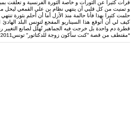
قرأت كثيرا عن الثورات و خاصة الثورة الفرنسية و تعلّقت بمب
و تمنيت من كل قلبي أن ينتهي نظام بن علي القمعي ليحل محله
حلمت كثيرا بهذا فأنا حالمة منذ الأزل أما أن أحلم بثورة تنتهي
كيف لي أن أتوقع هذا السيناريو المفجع لتونس البلد الهادئ 
قطرة دم واحدة بل خرجت فيه الجماهير تُهلّل لصانع التغيير رغم
*مقتطف من قصة ʺكنت سأكون زوجة للدكتاتورʺ تونس2011