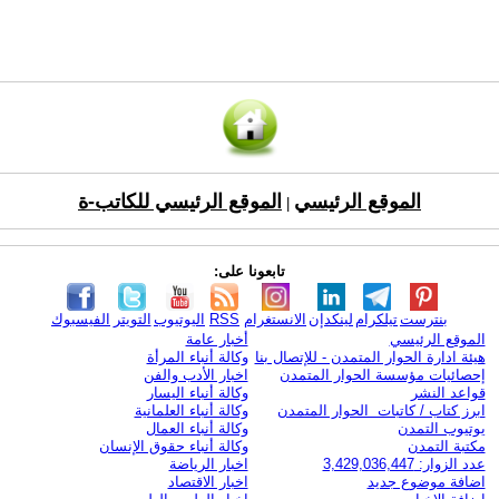
الموقع الرئيسي
الموقع الرئيسي للكاتب-ة
|
تابعونا على:
بنترست
تيلكرام
لينكدإن
الانستغرام
RSS
اليوتيوب
التويتر
الفيسبوك
الموقع الرئيسي
أخبار عامة
هيئة ادارة الحوار المتمدن - للإتصال بنا
وكالة أنباء المرأة
إحصائيات مؤسسة الحوار المتمدن
اخبار الأدب والفن
قواعد النشر
وكالة أنباء اليسار
ابرز كتاب / كاتبات الحوار المتمدن
وكالة أنباء العلمانية
يوتيوب التمدن
وكالة أنباء العمال
مكتبة التمدن
وكالة أنباء حقوق الإنسان
عدد الزوار: 3,429,036,447
اخبار الرياضة
اضافة موضوع جديد
اخبار الاقتصاد