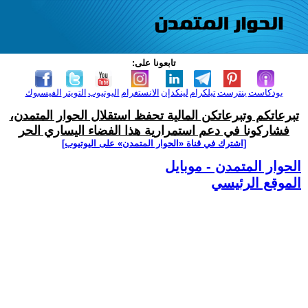
تابعونا على:
بودكاست
بنترست
تيلكرام
لينكدإن
الانستغرام
اليوتيوب
التويتر
الفيسبوك
تبرعاتكم وتبرعاتكن المالية تحفظ استقلال الحوار المتمدن،
فشاركونا في دعم استمرارية هذا الفضاء اليساري الحر
[اشترك في قناة ‫«الحوار المتمدن» على اليوتيوب]
الحوار المتمدن - موبايل
الموقع الرئيسي