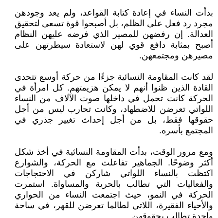
بدأت النساء في إعادة كتابة القواعد، ولم يعد وجودهن
مجرد رد فعل على الظلم، بل أصبحوا قوة تسعى لتحقيق
العدالة. إن رفضهن للمصير الذي فرضه عليهن النظام
أصبح بمثابة دافع قوي لهن لاستعادة سيطرتهن على
مصيرهن ومجتمعهن.
لقد كانت المقاومة النسائية جزءًا من حركة أوسع تتحدى
القادة الذين ظنوا أنهم لا يمكن هزيمتهم. كل امرأة في
الحركة كانت تحمل في داخلها صوت الآلاف من النساء
اللواتي تعرضن للاضطهاد، وكانت تحارب ليس من أجل
حقوقها فقط، بل من أجل إحداث تغيير جذري في
المجتمع بأسره.
ومع مرور الوقت، بدأت المقاومة النسائية في أخذ شكل
أكثر وضوحًا. الجماهير تفاعلت مع الحركة، والشوارع
اكتظت بالنساء اللواتي شاركن في الاحتجاجات
والفعاليات التي تطالب بالحرية والمساواة. استمرت
الحركة في النمو، حيث اجتمعت النساء من الحواري
والأحياء الفقيرة، اللاتي لطالما تعرضن للقهر، في ساحة
واحدة تطالب بحقوقهن.