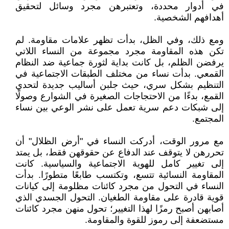
في أدوار محددة، وتعتبرهن مجرد وسائل لتحقيق
أهدافهم الشخصية.
ومع ذلك، وفي الظل، بدأت تظهر علامات مقاومة. لم
تكن هذه المقاومة مجرد مجموعة من النساء اللاتي
يرفضن الظلم، بل كانت بداية لثورة جماعية ضد النظام
القمعي. بدأت نساء من مختلف الطبقات الاجتماعية في
التنظيم بشكل سري، حيث جلبن أساليب جديدة لتحدي
القمع، بدءًا من الاحتجاجات الصغيرة في الشوارع وصولًا
إلى شبكات دعم سرية تعمل على نشر الوعي بين نساء
المجتمع.
مع مرور الوقت، أدركت النساء في "أرض الظلال" أن
تحررهن لا يتوقف عند الدفاع عن حقوقهن فقط، بل يمتد
إلى تغيير كامل للهوية الاجتماعية والسياسية. كانت
المقاومة النسائية تتسع، وتكتسب طابعًا متطورًا. بدأت
النساء في التحول من مجرد كائنات مظلومة إلى كيانات
قوية قادرة على مقاومة الطغيان. التحول الجسدي الذي
أصابهن أصبح رمزًا لهذا التغيير؛ تحول منهن مجرد كائنات
مستضعفة إلى رموز للقوة والمقاومة.