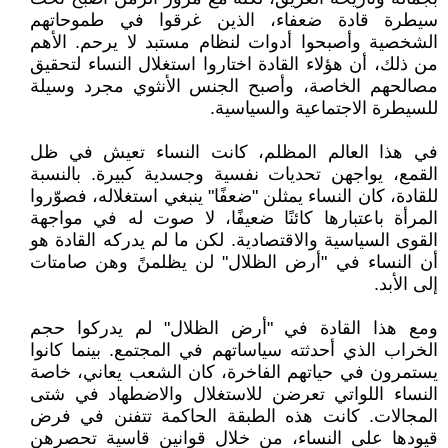
سيطرة قادة ضعفاء، الذين غرقوا في طموحاتهم
الشخصية وأصبحوا أدوات لنظام مستبد لا يرحم. الأهم
من ذلك، أن هؤلاء القادة اختاروا استغلال النساء لتحقيق
مصالحهم الخاصة، وأصبح الجنس الأنثوي مجرد وسيلة
للسيطرة الاجتماعية والسياسية.
في هذا العالم المظلم، كانت النساء تعيش في ظل
القمع، يواجهن تحديات نفسية وجسدية كبيرة. بالنسبة
للقادة، كان النساء يمثلن "ضعفًا" ينبغي استغلاله، فصوّروا
المرأة باعتبارها كائنًا ضعيفًا، لا صوت له في مواجهة
القوى السياسية والاقتصادية. لكن ما لم يدركه القادة هو
أن النساء في "أرض الظلال" لن يظلمنً وهن صامتات
إلى الأبد.
ومع هذا القادة في "أرض الظلال" لم يدركوا حجم
الخراب الذي أحدثته سياساتهم في المجتمع. بينما كانوا
يستمرون في حياتهم الفاخرة، كان الشعب يعاني، خاصة
النساء اللواتي تعرضن للاستغلال والاضطهاد في شتى
المجالات. كانت هذه الطبقة الحاكمة تتفنن في فرض
قيودها على النساء، من خلال قوانين قاسية تحصرهن