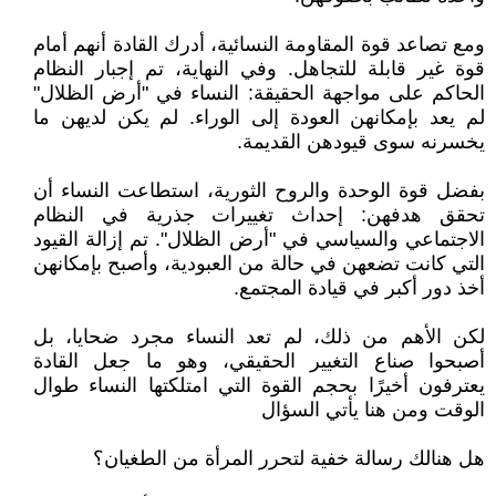
ومع تصاعد قوة المقاومة النسائية، أدرك القادة أنهم أمام
قوة غير قابلة للتجاهل. وفي النهاية، تم إجبار النظام
الحاكم على مواجهة الحقيقة: النساء في "أرض الظلال"
لم يعد بإمكانهن العودة إلى الوراء. لم يكن لديهن ما
يخسرنه سوى قيودهن القديمة.
بفضل قوة الوحدة والروح الثورية، استطاعت النساء أن
تحقق هدفهن: إحداث تغييرات جذرية في النظام
الاجتماعي والسياسي في "أرض الظلال". تم إزالة القيود
التي كانت تضعهن في حالة من العبودية، وأصبح بإمكانهن
أخذ دور أكبر في قيادة المجتمع.
لكن الأهم من ذلك، لم تعد النساء مجرد ضحايا، بل
أصبحوا صناع التغيير الحقيقي، وهو ما جعل القادة
يعترفون أخيرًا بحجم القوة التي امتلكتها النساء طوال
الوقت ومن هنا يأتي السؤال
هل هنالك رسالة خفية لتحرر المرأة من الطغيان؟