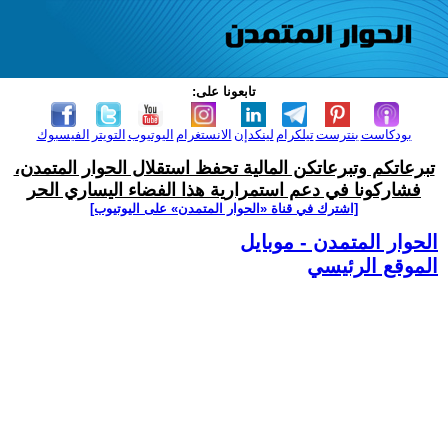
تابعونا على:
بودكاست
بنترست
تيلكرام
لينكدإن
الانستغرام
اليوتيوب
التويتر
الفيسبوك
تبرعاتكم وتبرعاتكن المالية تحفظ استقلال الحوار المتمدن،
فشاركونا في دعم استمرارية هذا الفضاء اليساري الحر
[اشترك في قناة ‫«الحوار المتمدن» على اليوتيوب]
الحوار المتمدن - موبايل
الموقع الرئيسي