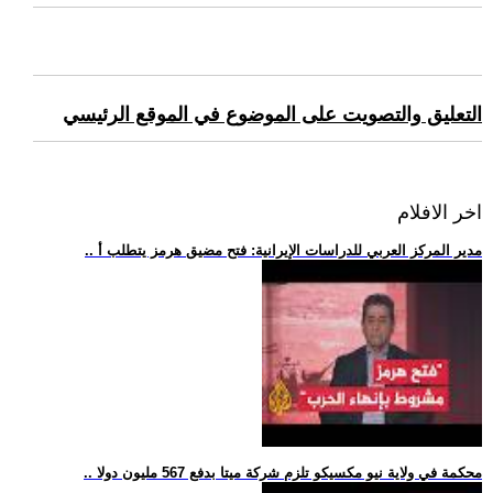
التعليق والتصويت على الموضوع في الموقع الرئيسي
اخر الافلام
.. مدير المركز العربي للدراسات الإيرانية: فتح مضيق هرمز يتطلب أ
.. محكمة في ولاية نيو مكسيكو تلزم شركة ميتا بدفع 567 مليون دولا