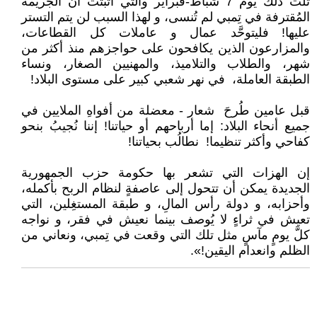
تلت ذلك يومَ 7 شباط-فبراير والتي أثبتت أن الجريمة
المُقترفة في تِمبي لم تُنسى، و لهذا السبب لن يتم التستر
عليها! فليتوحَّد عمال و عاملات كل القطاعات،
والمزارعون الذين يكافحون على حواجزهم منذ أكثر من
شهر، والطلاب والتلاميذ، والمهنيين الصغار، ونساء
الطبقة العاملة، في نهر شعبي كبير على مستوى البلاد!
قبل عامين طُرحَ شعار - معضلة من أفواهِ الملايين في
جميع أنحاء البلاد: إما أرباحهم أو حياتنا! إننا نُجيبُ بنحو
كفاحي وأكثر تنظيما! نطالُب بحياتنا!
إن الهزات التي تشعر بها حكومة حزب الجمهورية
الجديدة يمكن أن تتحول إلى عاصفةٍ لنظام الربح بأكمله،
وأحزابه، و دولة رأس المالِ، و طبقة المستغِلين، التي
تعيش في ثراءٍ لا يُوصف بينما نعيش في فقر، و نواجه
كلَّ يومٍ مآسٍ مثل تلك التي وقعت في تِمبي، ونعاني من
الظلم وانعدام اليقين!».