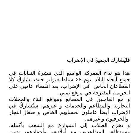
فليُشارك الجميعُ في اﻹضراب
هذا هو نداء المعركة الواسع الذي تنشرهُ النقابات في
جميع أنحاء البلاد ليوم 28 شباط-فبراير حيث يشاركُ كِلا
القطاعان الخاص في الإضراب، بعد انقضاء عامين على
الجريمة المقترفة في موقع تِِمبي.
و مع العاملين في المصانع ومواقع البناء والمحلات
التجارية والمطاعم والخدمات و غيرهم، سيُشارِكُ في
اﻹضراب أيضاً عاملون لحسابهم الخاص و صغارُ التجار
والحرفيون و غيرهم.
و يخرج الطلاب إلى الشوارع مع الشعب بأكمله،
وسيتظاهر المتقاعدون مع أولادهم وأحفادهم، ضمن