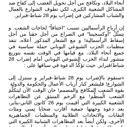
أنحاء البلاد، وتكافح من أجل تحويل الغضب إلى كفاح ضد
المشاكل الشعبية الكبرى، لكي تطوف الشوارع بالعمال
والشباب المشاركين في إضراب يوم 28 شباط-فبراير.
إن أرباح الرأسماليين تسبب "اختناقاً" لحاجات الشعب. و
يتمثَّلُ "أوكسجيننا" في الصراع من أجل حقنا من أجل
إسقاط الرأسمالية! و مع الشعار المذكور أعلاه، تنفذ
منظمات الحزب الشيوعي اليوناني حملة سياسية في
جميع أنحاء البلاد، مع قيامها في الوقت نفسه بتوزيع
منشور لنداء الحزب الشيوعي اليوناني أمام إضراب 28
شباط/فبراير. حيث تؤكِّدُ الدعوة في سياقها على :
«سنقوم باﻹضراب يوم 28 شباط-فبراير و سننزل إلى
الشوارع! فليشعر كبار أرباب الأعمال والحكومة والدولة
بقوة الشعب المكافح والمصمم! حان الوقت الآن ليتكلَّمَ
الشعب الُمنظَّم! مع الزخم المنبثق عن التظاهرات
الشعبية الكبيرة التي أقيمت يوم 26 كانون الثاني-يناير،
بعد دعوة وجهتها جمعية أقارب ضحايا تِمبي ومئات
النقابات والاتحادات الطلابية والمنظمات الجماهيرية
الأخرى، ولكن أيضاً بعد المظاهرات الشبابية الكبيرة التي