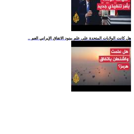
.. هل كانت الولايات المتحدة على علم ببنود الاتفاق الإيراني العم