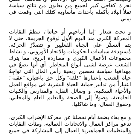
تحرك كفاحي كبير لجميع من يعانون من نتائج سياسة
تملأ البلاد بأكمله بأحداث مأساوية كتلك التي وقعت في
تِمبي.
و تحت شعار "إما أرباحهم أو حياتنا"، تنظمُ النقابات
المعركة الكبرى منذ اليوم الأول لوقوع الجريمة، حتى لا
يتم التستُّر على الجناة الفعليين و تتصدَّرُ الحركة:
مُستهدفة سياسات الحكومات والاتحاد الأوروبي، و نشاط
مجموعات الأعمال الكبرى و مطاردة الربح، مما يترك
الشعب عرضة لشتى أنواع المخاطر. أي أنها تضعُ في
مِهدافها سياسة تحصين ربحية رأس المال التي تواجِهُ
حياة الشعب باعتبارها "كلفة" وكل حق باعتباره "عقبة":
اعتباراً من تدابير حماية الحياة البشرية في مواقع العمل
والأحياء السكنية، و وسائل النقل، والمدارس والكليات
الجامعية، وصولاً إلى الصحة والتعليم العام والمجاني،
وحقوق العمال، وما شاكلها.
و مع بقاء بضعة أيام تفصلنا عن معركة الإضراب الكبرى،
تدعو مراكز العمال والاتحادات العمالية، ومئات النقابات
والمنظمات الجماهيرية العمال إلى المشاركة في جميع