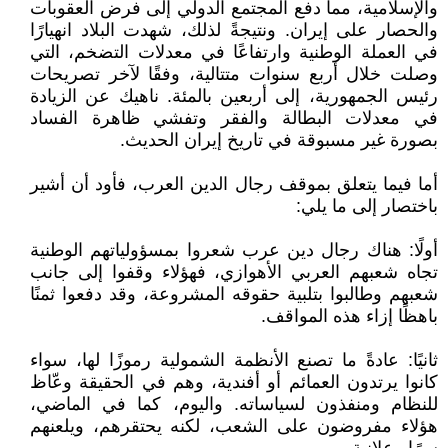
والإسلامية، مما دفع المجتمع الدولي إلى فرض العقوبات
والحصار على إيران. ونتيجةً لذلك، شهدت البلاد انهيارًا
في العملة الوطنية وارتفاعًا في معدلات التضخم، التي
وصلت خلال أربع سنوات متتالية، وفقًا لآخر تصريحات
رئيس الجمهورية، إلى أربعين بالمئة. ناهيك عن الزيادة
في معدلات البطالة والفقر وتفشي ظاهرة الفساد
بصورة غير مسبوقة في تاريخ إيران الحديث.
أما فيما يتعلق بموقف رجال الدين العرب، فأود أن أشير
باختصار إلى ما يلي:
أولًا: هناك رجال دين عرب شعروا بمسؤولياتهم الوطنية
تجاه شعبهم العربي الأهوازي، فهؤلاء وقفوا إلى جانب
شعبهم وطالبوا بتلبية حقوقه المشروعة، وقد دفعوا ثمنًا
باهظًا إزاء هذه المواقف.
ثانيًا: عادةً ما تصنع الأنظمة الشمولية رموزًا لها، سواء
كانوا يرتدون العمائم أو أفندية، وهم في الحقيقة وعّاظ
للنظام ومنفذون لسياساته. واليوم، كما في الماضي،
هؤلاء مفروضون على الشعب، لكنه يحتقرهم، ويلعنهم