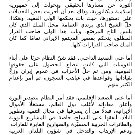
الثورة عن مسارها الحقيقي وتحولت إلى جمهورية
إسلامية ديكتاتورية، وذلك بعد أن أُجريت بعض التعديلات
على دستورها، حيث بات يحكمها الولي الفقيه. وهكذا،
حلّ الشيخ الذي يرتدي العمامة محل الملك الذي كان
يلبس التاج المرصّع، وبات هذا الولي صاحب القرار
المطلق، يتحكم بمصير المجتمع الإيراني تمامًا كما كان
الملك صاحب القرارات كلها.
أما على الصعيد الداخلي، فقد شنّ النظام حربًا على أبناء
القوميات التي كانت تتطلع للحصول على حقوقها
القومية، ومن ثم حلَّ الأحزاب في عموم إيران وزجَّ
بقياداتها وقواعدها في غياهب السجون، ثم أمر بإعدام
الكثير منهم.
أما على الصعيد الإقليمي، فقد أمر النظام بتصدير الثورة
وأعلن معاداته لأغلب دول العالم، مستغلًا الأموال
الإيرانية، فبدلًا من أن يصرفها في مجال التنمية وتطوير
البلاد، أنفقها على التسلح، خاصة في المشاريع النووية
والطائرات الحربية المسيّرة والصواريخ العابرة للقارات،
ودعم الإرهاب والتدخل في شؤون البلدان العربية