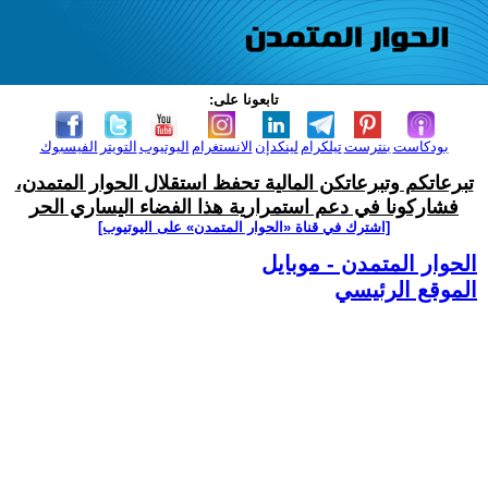
تابعونا على:
بودكاست
بنترست
تيلكرام
لينكدإن
الانستغرام
اليوتيوب
التويتر
الفيسبوك
تبرعاتكم وتبرعاتكن المالية تحفظ استقلال الحوار المتمدن،
فشاركونا في دعم استمرارية هذا الفضاء اليساري الحر
[اشترك في قناة ‫«الحوار المتمدن» على اليوتيوب]
الحوار المتمدن - موبايل
الموقع الرئيسي