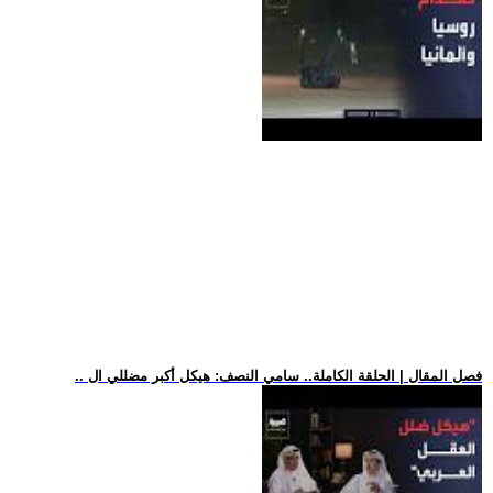
.. فصل المقال | الحلقة الكاملة.. سامي النصف: هيكل أكبر مضللي ال