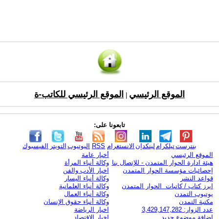
الموقع الرئيسي
الموقع الرئيسي للكاتب-ة
|
تابعونا على:
بنترست
تيلكرام
لينكدإن
الانستغرام
RSS
اليوتيوب
التويتر
الفيسبوك
الموقع الرئيسي
أخبار عامة
هيئة ادارة الحوار المتمدن - للإتصال بنا
وكالة أنباء المرأة
إحصائيات مؤسسة الحوار المتمدن
اخبار الأدب والفن
قواعد النشر
وكالة أنباء اليسار
ابرز كتاب / كاتبات الحوار المتمدن
وكالة أنباء العلمانية
يوتيوب التمدن
وكالة أنباء العمال
مكتبة التمدن
وكالة أنباء حقوق الإنسان
عدد الزوار: 3,429,147,282
اخبار الرياضة
اضافة موضوع جديد
اخبار الاقتصاد