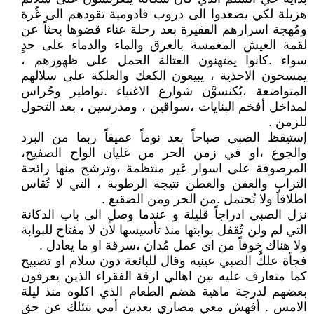
هزيلة لكي يصعدوا الى دروب قادومية تقودهم الى غُرة
ومُهجة اسرارهم الفقيرة بعد رحلة عناء قضوها بحثاً عن
لقمة العيش المغمسة بالعرق والماء والدماء على حدٍ
سواء .كانوا يمتهنون العتالة الحمل على ظهورهم ،
يمسحون الاحذية ، يبيعون الكعك والعلكة على سلالهم
المتواضعة ،يُكنسوَّن شوارع الاغنياء .نواطير وحُراس
لمداخل أفخم البنايات ،سواقين ، ومدرسين ، بعد التحول
للزمن .
إستيقظ الصبي صباحاً بعد نوماً عميقاً ربما من البرد
والجوع ،او في زمن الحر من غليان الواح الصفيح،
المرصوفة على اسوار غير منتظمة ،وترشح منها رائحة
التراب والعفن والعطن نتيجة الرطوبة ، التي لا تُقاس
اطلاقاً ولا تُحتمل .من الحر ومن الصقيع .
نزل الصبي ادراجاً قليلة و عندما وصل الى باب الدكانة
التي لم ولن تُقفل بوابتها منذ تأسيسها لأن لا مفتاح للبوابة
ولا هناك خوفاً من اي عمل مُدان ،سرقة او ما يعادل .
فجأة علكَّ الصبي عينيه وقال للبائعة دون سلام او تصبيح
كما متعارف عليه بين اهالي ازقة الفقراء الذين يعرفون
بعضهم لدرجة ماهية هضم الطعام الذي اكلوه منذ ليلة
الامس . أفهش معي مصاري بعدين أمي بتئلك عن حق