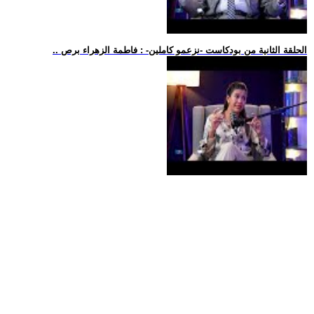
.. الحلقة الثانية من بودكاست -نزعمو كاملين- : فاطمة الزهراء برص