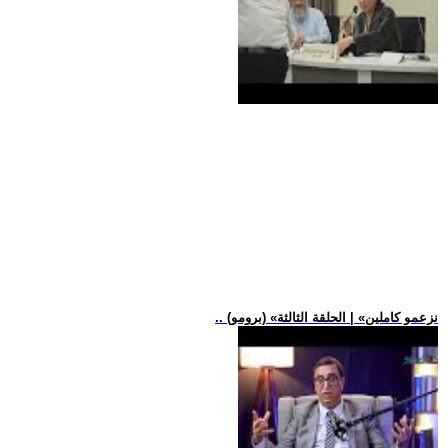
.. (برومو) «نزعمو كاملين» | الحلقة الثالثة