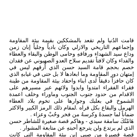
قامت الدُنيا ولم تقعد بالمشككين بقيمة بيئة المقاومة
وإجماعهم التاريخي والازلي وكان بادياً وجلياً إبان زمن
وداع سيد الشهداء ورفاقهِ وحامى الوطن والبقاء والعطاء
والفداء وكان لافتاً تقديم سلاح العدو الصهيوني عن فقدان
خصم بحجم قامة السيد حسن الذي أرقهم ليس في
إمتهان دور المقاومة وما ابعادها لا بل حتى في غيابهِ الذي
كان حافزاً دقيقاً لدى ابناء واحفاد بيئة المقاومة من طينة
فقراء الفقراء امتدوا وابدوا ولائهم عبر مسيرهم على
الاقدام من حدود جنوب الجنوب وماوراء وخلف اعمدة
الشموخ في بعلبك وجوارها على تخوم بلاد العطاء
الهرمل والبقاع بكل قراه .لمقام ذلك الرمز الكبير والاكثر
ضماناً لما جسدهُ وكرسهُ من فخر وحُبْ وعزاء .
هَامْتُكَ سامقة سيدي - وهاكم قصة صغيرة للشاطر حسن
الذي لم يرتدع ولن يترجع أحبتهِ عن متابعة المشوار .
قصة قصيرة من صبي إبن بيئة المقاومة التي كانت