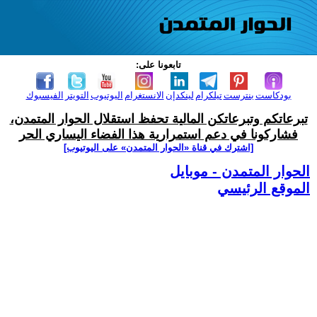
تابعونا على:
بودكاست
بنترست
تيلكرام
لينكدإن
الانستغرام
اليوتيوب
التويتر
الفيسبوك
تبرعاتكم وتبرعاتكن المالية تحفظ استقلال الحوار المتمدن،
فشاركونا في دعم استمرارية هذا الفضاء اليساري الحر
[اشترك في قناة ‫«الحوار المتمدن» على اليوتيوب]
الحوار المتمدن - موبايل
الموقع الرئيسي