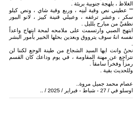
الغلاظ ، بلهجة جنوبية بريئة .
"" عطيني نص وقية لَبنِه ، وربع وقية شاي ، ونص كيلو
سكر ، وعشر ترغفه ، وعبيلي قنينة كييز ، لانو الببور
نطفيَّ من مبارح بلليل .
ابتهج الصبي وارتسمت على ملامحه لمحة ابتهاج واعداً
نفسه انهُ سوف يترووق وبعدين بحلها الخبير بأمور البشر
.
نحنُ وانت ايها السيد الشجاع من طينة الوجع لكننا لن
نتراجع عن مهنة المقاومة ، في يوم وداعك كان القسم
رمزاً وفخراً سامقاً .
وللحديث بقية .
عصام محمد جميل مروة..
اوسلو في / 27 - شباط - فبراير / 2025 / ..