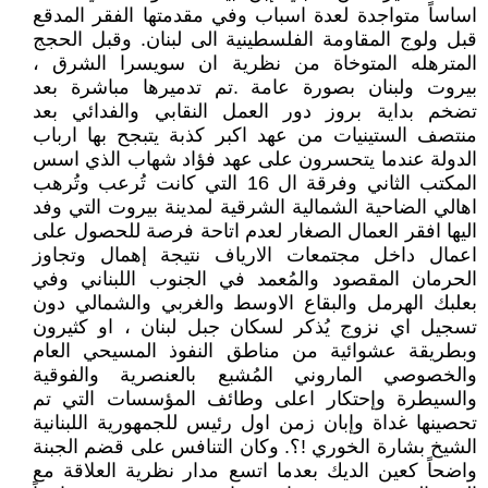
اساساً متواجدة لعدة اسباب وفي مقدمتها الفقر المدقع
قبل ولوج المقاومة الفلسطينية الى لبنان. وقبل الحجج
المترهله المتوخاة من نظرية ان سويسرا الشرق ،
بيروت ولبنان بصورة عامة .تم تدميرها مباشرة بعد
تضخم بداية بروز دور العمل النقابي والفدائي بعد
منتصف الستينيات من عهد اكبر كذبة يتبجح بها ارباب
الدولة عندما يتحسرون على عهد فؤاد شهاب الذي اسس
المكتب الثاني وفرقة ال 16 التي كانت تُرعب وتُرهب
اهالي الضاحية الشمالية الشرقية لمدينة بيروت التي وفد
اليها افقر العمال الصغار لعدم اتاحة فرصة للحصول على
اعمال داخل مجتمعات الارياف نتيجة إهمال وتجاوز
الحرمان المقصود والمُعمد في الجنوب اللبناني وفي
بعلبك الهرمل والبقاع الاوسط والغربي والشمالي دون
تسجيل اي نزوج يُذكر لسكان جبل لبنان ، او كثيرون
وبطريقة عشوائية من مناطق النفوذ المسيحي العام
والخصوصي الماروني المُشبع بالعنصرية والفوقية
والسيطرة وإحتكار اعلى وطائف المؤسسات التي تم
تحصينها غداة وإبان زمن اول رئيس للجمهورية اللبنانية
الشيخ بشارة الخوري !؟. وكان التنافس على قضم الجبنة
واضحاً كعين الديك بعدما اتسع مدار نظرية العلاقة مع