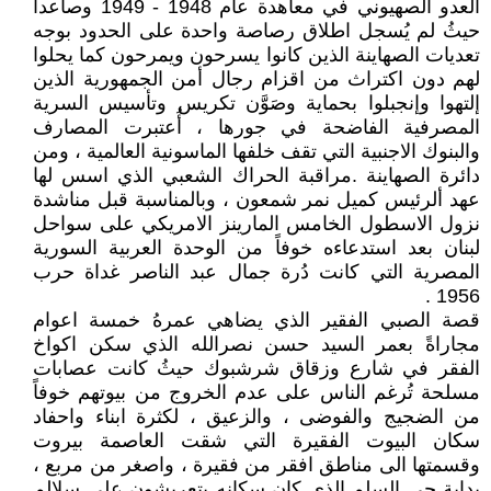
العدو الصهيوني في معاهدة عام 1948 - 1949 وصاعداً
حيثُ لم يُسجل اطلاق رصاصة واحدة على الحدود بوجه
تعديات الصهاينة الذين كانوا يسرحون ويمرحون كما يحلوا
لهم دون اكتراث من اقزام رجال أمن الجمهورية الذين
إلتهوا وإنجبلوا بحماية وصَوَّن تكريس وتأسيس السرية
المصرفية الفاضحة في جورها ، أُعتبرت المصارف
والبنوك الاجنبية التي تقف خلفها الماسونية العالمية ، ومن
دائرة الصهاينة .مراقبة الحراك الشعبي الذي اسس لها
عهد ألرئيس كميل نمر شمعون ، وبالمناسبة قبل مناشدة
نزول الاسطول الخامس المارينز الامريكي على سواحل
لبنان بعد استدعاءه خوفاً من الوحدة العربية السورية
المصرية التي كانت دُرة جمال عبد الناصر غداة حرب
1956 .
قصة الصبي الفقير الذي يضاهي عمرهُ خمسة اعوام
مجاراةً بعمر السيد حسن نصرالله الذي سكن اكواخ
الفقر في شارع وزقاق شرشبوك حيثُ كانت عصابات
مسلحة تُرغم الناس على عدم الخروج من بيوتهم خوفاً
من الضجيج والفوضى ، والزعيق ، لكثرة ابناء واحفاد
سكان البيوت الفقيرة التي شقت العاصمة بيروت
وقسمتها الى مناطق افقر من فقيرة ، واصغر من مربع ،
بداية حي السلم الذي كان سكانه يتعربشون على سلالم