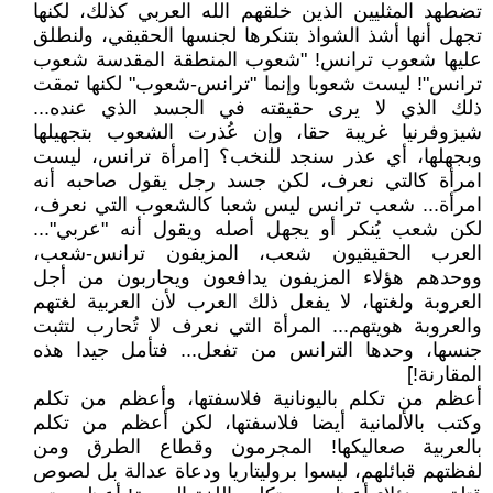
تضطهد المثليين الذين خلقهم الله العربي كذلك، لكنها
تجهل أنها أشذ الشواذ بتنكرها لجنسها الحقيقي، ولنطلق
عليها شعوب ترانس! "شعوب المنطقة المقدسة شعوب
ترانس"! ليست شعوبا وإنما "ترانس-شعوب" لكنها تمقت
ذلك الذي لا يرى حقيقته في الجسد الذي عنده...
شيزوفرنيا غريبة حقا، وإن عُذرت الشعوب بتجهيلها
وبجهلها، أي عذر سنجد للنخب؟ [امرأة ترانس، ليست
امرأة كالتي نعرف، لكن جسد رجل يقول صاحبه أنه
امرأة... شعب ترانس ليس شعبا كالشعوب التي نعرف،
لكن شعب يُنكر أو يجهل أصله ويقول أنه "عربي"...
العرب الحقيقيون شعب، المزيفون ترانس-شعب،
ووحدهم هؤلاء المزيفون يدافعون ويحاربون من أجل
العروبة ولغتها، لا يفعل ذلك العرب لأن العربية لغتهم
والعروبة هويتهم... المرأة التي نعرف لا تُحارب لتثبت
جنسها، وحدها الترانس من تفعل... فتأمل جيدا هذه
المقارنة!]
أعظم من تكلم باليونانية فلاسفتها، وأعظم من تكلم
وكتب بالألمانية أيضا فلاسفتها، لكن أعظم من تكلم
بالعربية صعاليكها! المجرمون وقطاع الطرق ومن
لفظتهم قبائلهم، ليسوا بروليتاريا ودعاة عدالة بل لصوص