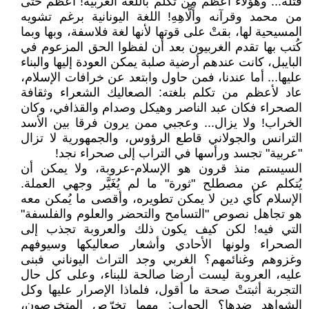
قتلة... وهؤلاء أعظم من تكلم باللغة العربية! أعظم حتى
من محمد وقرآنه وأَلَّاهِهِ! اللغة اليونانية برغم تشويه
المسيحية لها، بقتْ على قوتها لأنها لغة فلاسفة، وبها وبما
كُتب بها تقدم الغربيون بعد أن لفظوا الحق المزعوم في
البايبل، كانت عندهم أرضية صلبة يمكن العودة إليها والبناء
عليها... أما عندنا، فمن حاول وابتعد عن خرافات الإسلام،
عاد لأعظم من تكلم بلغته: الصعاليك الشعراء وثقافة
الصحراء فكان عبد الناصر وهيكل وصدام والقذافي، وكان
الخراب! ولا يزال... وعجبي ممن يرون فرقا بين الأسد
الترانس والجولاني قاطع الرؤوس، والجمهورية لا تزال
"عربية" تجسد ورأسها في التراب إلى صحراء نجد!
السيستم منذ قرون هو الإسلام-عروبة، ولا يمكن أن
يُتكلم عن مصطلح "ثورة" ما لم يُغَيَّر وجهي العملة.
الإسلام كأي دين لا يمكن تطويره، وأقصى ما يُمكن معه
هو تجاهل نصوص "التسامح والتحضر والعلوم والفلسفة"
التي فيه! لكن كيف يكون ذلك والعروبة تجذب إلى
الصحراء ولونها الأحادي وأشعار صعاليكها وسيوفهم
وغزوهم وغنائمهم؟ الغربي وجد التراث اليوناني فبنى
عليه، العروبة ليست أرضا صالحة للبناء، وعلى كل حال
التجربة أثبتتْ صحة ما أقول، فلماذا الإصرار عليها وكل
الشواهد ضدها؟ الجواب: مهما تخرّص المتخرصون،