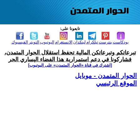
تابعونا على:
بودكاست
بنترست
تيلكرام
لينكدإن
الانستغرام
اليوتيوب
التويتر
الفيسبوك
تبرعاتكم وتبرعاتكن المالية تحفظ استقلال الحوار المتمدن،
فشاركونا في دعم استمرارية هذا الفضاء اليساري الحر
[اشترك في قناة ‫«الحوار المتمدن» على اليوتيوب]
الحوار المتمدن - موبايل
الموقع الرئيسي