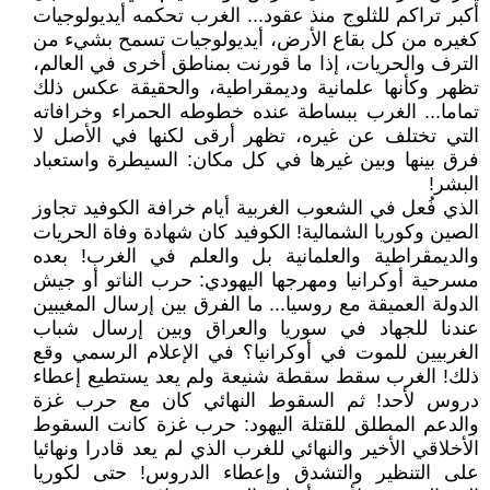
أكبر تراكم للثلوج منذ عقود... الغرب تحكمه أيديولوجيات
كغيره من كل بقاع الأرض، أيديولوجيات تسمح بشيء من
الترف والحريات، إذا ما قورنت بمناطق أخرى في العالم،
تظهر وكأنها علمانية وديمقراطية، والحقيقة عكس ذلك
تماما... الغرب ببساطة عنده خطوطه الحمراء وخرافاته
التي تختلف عن غيره، تظهر أرقى لكنها في الأصل لا
فرق بينها وبين غيرها في كل مكان: السيطرة واستعباد
البشر!
الذي فُعل في الشعوب الغربية أيام خرافة الكوفيد تجاوز
الصين وكوريا الشمالية! الكوفيد كان شهادة وفاة الحريات
والديمقراطية والعلمانية بل والعلم في الغرب! بعده
مسرحية أوكرانيا ومهرجها اليهودي: حرب الناتو أو جيش
الدولة العميقة مع روسيا... ما الفرق بين إرسال المغيبين
عندنا للجهاد في سوريا والعراق وبين إرسال شباب
الغربيين للموت في أوكرانيا؟ في الإعلام الرسمي وقع
ذلك! الغرب سقط سقطة شنيعة ولم يعد يستطيع إعطاء
دروس لأحد! ثم السقوط النهائي كان مع حرب غزة
والدعم المطلق للقتلة اليهود: حرب غزة كانت السقوط
الأخلاقي الأخير والنهائي للغرب الذي لم يعد قادرا ونهائيا
على التنظير والتشدق وإعطاء الدروس! حتى لكوريا