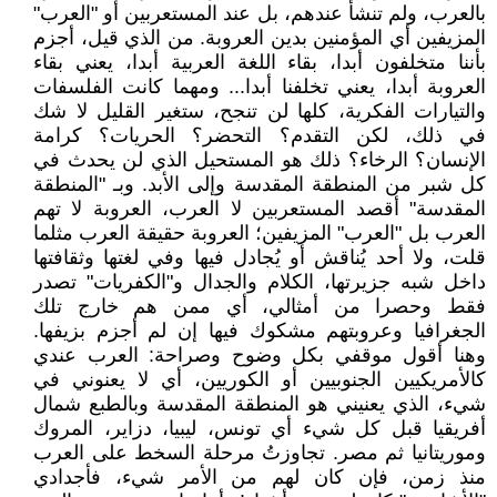
بالعرب، ولم تنشأ عندهم، بل عند المستعربين أو "العرب"
المزيفين أي المؤمنين بدين العروبة. من الذي قيل، أجزم
بأننا متخلفون أبدا، بقاء اللغة العربية أبدا، يعني بقاء
العروبة أبدا، يعني تخلفنا أبدا... ومهما كانت الفلسفات
والتيارات الفكرية، كلها لن تنجح، ستغير القليل لا شك
في ذلك، لكن التقدم؟ التحضر؟ الحريات؟ كرامة
الإنسان؟ الرخاء؟ ذلك هو المستحيل الذي لن يحدث في
كل شبر من المنطقة المقدسة وإلى الأبد. وبـ "المنطقة
المقدسة" أقصد المستعربين لا العرب، العروبة لا تهم
العرب بل "العرب" المزيفين؛ العروبة حقيقة العرب مثلما
قلت، ولا أحد يُناقش أو يُجادل فيها وفي لغتها وثقافتها
داخل شبه جزيرتها، الكلام والجدال و"الكفريات" تصدر
فقط وحصرا من أمثالي، أي ممن هم خارج تلك
الجغرافيا وعروبتهم مشكوك فيها إن لم أجزم بزيفها.
وهنا أقول موقفي بكل وضوح وصراحة: العرب عندي
كالأمريكيين الجنوبيين أو الكوريين، أي لا يعنوني في
شيء، الذي يعنيني هو المنطقة المقدسة وبالطبع شمال
أفريقيا قبل كل شيء أي تونس، ليبيا، دزاير، المروك
وموريتانيا ثم مصر. تجاوزتُ مرحلة السخط على العرب
منذ زمن، فإن كان لهم من الأمر شيء، فأجدادي