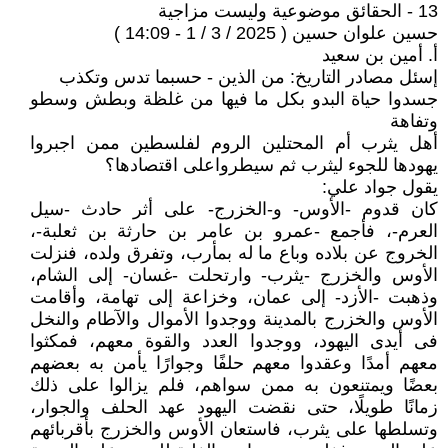
13 - الحقائق موضوعية وليست مزاجية
حسين علوان حسين ( 2025 / 3 / 1 - 14:09 )
أ. أمين بن سعيد
إسئل مصادر التاريخ: من الذين - حسبما تدس وتكذب
جسدوا حياة البدو بكل ما فيها من غلظة وبطش وسطو
وتفاهة
أهل يثرب أم المحتلين الروم لفلسطين ممن اجبروا
يهودها للجوء ليثرب ثم سيطرواعلى اقتصادها؟
يقول جواد علي:
كان قدوم -الأوس- و-الخزرج- على أثر حادث -سيل
العرم-، فأجمع -عمرو بن عامر بن حارثة بن ثعلبة-،
الخروج عن بلاده وباع ما له بمأرب، وتفرق ولده، فنزلت
الأوس والخزرج -يثرب- وارتحلت -غسان- إلى الشام،
وذهبت -الأزد- إلى عمان، وخزاعة إلى تهامة، وأقامت
الأوس والخزرج بالمدينة ووجدوا الأموال والآطام والنخل
فى أيدى اليهود، ووجدوا العدد والقوة معهم، فمكثوا
معهم أمدًا وعقدوا معهم حلفًا وجوارًا يأمن به بعضهم
بعضًا ويمتنعون به ممن سواهم، فلم يزالوا على ذلك
زمانًا طويلًا، حتى نقضت اليهود عهد الحلف والجوار،
وتسلطها على يثرب، فاستعان الأوس والخزرج بأقربائهم