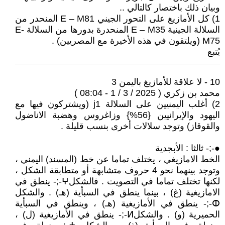
وبيان ذلك باختصار كالتالي ..
1) كل الأمازيغ على التحور الجيني E – M81 المنحدر من
السلالة الجينية E – M35 المنحدرة بدورها من السلالة E-
M75 (ويلتقون في هذه الأخيرة مع المصريين) .
يُتبع
10 - لا علاقة للأمازيغ باليمن 3
محمد بن زكري ( 2025 / 3 / 1 - 08:04 )
2) أغلب اليمنيين على السلالة j1 (ويشتركون فيها مع
اليهود والإيرانيين {56%} وزاغروس وهضبة الاناضول
والقوقاز) وتوجد سلالات أخرى بنسب قليلة .
●-;- ثالثا : الأبجدية
الخط الامازيغي ، يختلف تماما عن خط (المسند) اليمني ،
وتوجد بينهما نحو 4 حروف متشابهة أو متطابقة الشكل ،
لكنها تختلف تماما في التصويت . فالشكلⵖ-;- ينطق في
الامازيغية (غ) ، بينما ينطق في السبأية (هـ) . والشكل
ⵀ-;- ينطق في الأمازيغية (هـ) ، وينطق في السبأية
الحميرية (و) . والشكلⵍ-;- ينطق في الأمازيغية (ل) ،