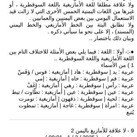
ولا علاقة مطلقا للغة الأمازيغية باللغة السوقطرية ، أو
غيرها من اللغات اليمنية الخمس الأخرى التي لا زالت قيد
الاستعمال اليومي بين بعض اليمنيين والعمانيين .
ولا تطابق البتة بين الخط الأمازيغي والخط اليمني
(المسند) ، إلا على نحو ما سيأتي ذكره .
وبيان ذلك باختصار ..
●-;- أولا : اللغة : فيما يلي بعض الأمثلة للاختلاف التام بين
اللغة الأمازيغية واللغة السوقطرية ..
1 ) من الأسماء
عربية : يد | سوقطرية : هاد | أمازيغية : فوس / ؤفَسْ
عربية : فم | سوقطرية : خاه | أمازيغية : إمي
عربية : رأس | سوقطرية : رهي | أمازيغية : إغَفْ
عربية : عين | سوقطرية : عين | أمازيغية : تطّاوت / تيط
عربية : لحية | سوقطرية : ذقهون | أمازيغية : تومرت
عربية : امرأة | سوقطرية : غاجة | أمازيغية : تمطوت
يُتبع
9 - لا علاقة للأمازيغ باليمن 2