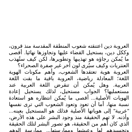
العروبة دين اعتنقته شعوب المنطقة المقدسة منذ قرون،
وككل دين، يستحيل القضاء عليها وتجاوزها نهائيا. أقصى
ما يُمكن رجاؤه هو تهذيبها وتطويرها، لكن كيف ستُهذب
العنتريات وكيف سيُرى لون آخر غير صفرة الصحراء؟
العروبة هوية تعتقدها الشعوب، وأهم مكونات الهوية
اللغة؛ المعادلة رياضية، العروبة باقية ما بقت اللغة
العربية. وهل يُمكن أن تنقرض اللغة العربية عند
مستعمليها؟ الجواب مستحيل، لذلك يستحيل إعادة
الهويات الأصلية... أقصى ما يُمكن انتظاره هو استعادة
نسبة منها، أما أن تعود وتعود الشعوب التي ترى نفسها
"عربية" إلى هوياتها الأصلية فذلك هو المستحيل بعينه...
وأذنه. لا تهم الحقيقة منذ وجود البشر على هذه الأرض،
الذي كان أهم من الحقيقة، هو تصور البشر لتلك الحقيقة
وتجسيدهم لها وعيشها وممارستها... ممارسة الوهم