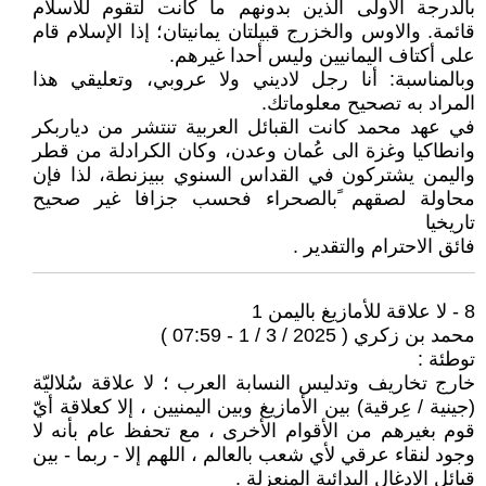
بالدرجة الأولى الذين بدونهم ما كانت لتقوم للاسلام
قائمة. والاوس والخزرج قبيلتان يمانيتان؛ إذا الإسلام قام
على أكتاف اليمانيين وليس أحدا غيرهم.
وبالمناسبة: أنا رجل لاديني ولا عروبي، وتعليقي هذا
المراد به تصحيح معلوماتك.
في عهد محمد كانت القبائل العربية تنتشر من دياربكر
وانطاكيا وغزة الى عُمان وعدن، وكان الكرادلة من قطر
واليمن يشتركون في القداس السنوي ببيزنطة، لذا فإن
محاولة لصقهم ًبالصحراء فحسب جزافا غير صحيح
تاريخيا
فائق الاحترام والتقدير .
8 - لا علاقة للأمازيغ باليمن 1
محمد بن زكري ( 2025 / 3 / 1 - 07:59 )
توطئة :
خارج تخاريف وتدليس النسابة العرب ؛ لا علاقة سُلاليّة
(جينية / عِرقية) بين الأمازيغ وبين اليمنيين ، إلا كعلاقة أيّ
قوم بغيرهم من الأقوام الأخرى ، مع تحفظ عام بأنه لا
وجود لنقاء عرقي لأي شعب بالعالم ، اللهم إلا - ربما - بين
قبائل الادغال البدائية المنعزلة .