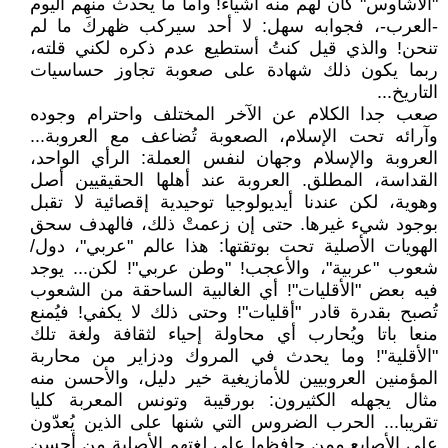
"الأشاوس" كان لهم منه أشياء! وأما ما يحدث منهم اليوم
-العرب-، فجوابه سهل: لا أحد سيركب ظهركَ ما لم
تنحن! والذي قيل كنتُ أستطيع عدم ذكره لكني قلته،
ربما يكون ذلك شهادة على صعوبة تجاوز حساسيات
التاريخ...
صعب جدا الكلام عن الآخر المختلف واحترام وجوده
وآرائه تحت الإسلام، الصعوبة تُضاعف مع العروبة...
العروبة والإسلام وجهان لنفس العملة: الرأي الواحد،
القداسة، المطلق. العروبة عند أهلها الحقيقيين أصل
وهوية، لكن عندنا أيديولوجيا توحيدية إقصائية لا تقبل
بوجود شيء غيرها. حتى إن زعمتْ ذلك، فالهدف سحق
الهويات الأصلية تحت بوتقتها: هذا عالم "عربي"، دول/
شعوب "عربية"، والأعجب! "وطن عربي"! لكن... يوجد
فيه بعض "الأقليات"! أي الغالبية الساحقة من الشعوب
تُصبح بقدرة قادر "أقليات"! وحتى ذلك لا يكفي! فيُمنع
منعا باتا ويُحارب أي محاولة إحياء لثقافة ولغة تلك
"الأقلية"! وما يحدث في المروك ودزاير من محاربة
المؤمنين العروبيين للأمازيغية خير دليل، والأحسن منه
مثال يجهله الكثيرون: بورقيبة وتونس المعربة كليا
تقريبا... الحرب الضروس التي شنها على الذين يُعدّون
على الأصابع ممن حافظوا على لغتهم الأصلية من أحسن