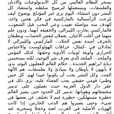
يسخر النظام العالمي من كل الأيديولوجيات والأديان
والفلسفات، ويستعملها لترسيخ سلطته واستعباد كل
البشر دون استثناء، اليوم يرى غير المؤدلج بوضوح كيف
مُزجت الرأسمالية بالماركسية في فكر هجين واحد،
الهدف منه مواصلة تغييب وعي النخب قبل الشعوب،
فالماركسي يحارب الليبرالي، والحقيقة أنهما، ودون علم
منهما في أغلب الأحيان، يعملان لنفس الحساب، ويطبقان
بالحرف أجندة نفس الجلاد... الماركسي والليبرالي لا
يُجادلان في -كمثال- خرافات الهولوكوست والاحتباس
الحراري وأوبئة لوبيات الأدوية وحقنها، كذلك المؤمن
والملحد... الملحد الذي يعرف شر التوحيد، لكنه يستحسن
ديانة ابراهيم الجديدة... حكام العالم الفعليون اليوم، بدو،
لا يأبهون لا بأوطان ولا بمبادئ ولا بفلسفات، هم الآلهة
الجدد، وكل البشر يجب أن يكونوا عبيدا لهم، كل حس
وطني/ قومي حقيقي يجب القضاء عليه، نرى ذلك في
عقر دار الدول الغربية حيث يعملون على تدمير
مجتمعاتهم وهوياتها، تدمير كل الحدود حتى يصير العالم
حظيرة مستهلكين- حظيرة غنم لا تختلف عن بعضها في
شيء، وحتى يصيروا هم الذئب الحارس. إذا كانت
الهويات الأصلية في الغرب، لعنة وخجلا وسخرية عند