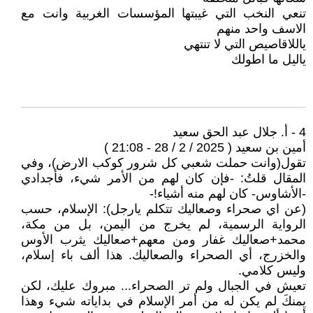
تنعي النخب التي غيبتها المؤسسات الغربية وانت مع
الاسف واحد منهم
ياللاقاصيص التي لا تنتهي
ياليل ما اطولك
4 - أ. جلال عبد الحق سعيد
أمين بن سعيد ( 2025 / 2 / 28 - 21:08 )
تقول(وانت حملت شعبي كل شرور كوكب الارض)، وفي
المقال قلتُ: -فإن كان لهم من الأمر شيء، فأجدادي
-الأشاوس- كان لهم منه أشياء!-
(عن اي صحراء وصعاليك تتكلم يارجل): الإسلام، حسب
الرواية الرسمية، لم يخرج من اليمن، بل من مكة،
محمد+صعاليك غفار ومن معهم+صعاليك يثرب الأوس
والخزرج، أي الصحراء والصعاليك. هذا ألف باء إسلام،
وليس كلامي.
تعيش في الجبال ولم تر الصحراء... مبروك عليك، لكن
يمنكَ لم يكن له من أمر الإسلام في بداياته شيء وهذا