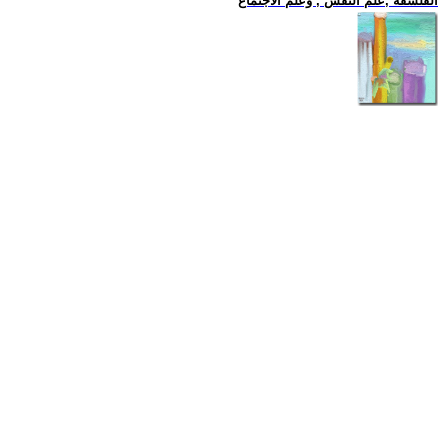
الفلسفة ,علم النفس , وعلم الاجتماع