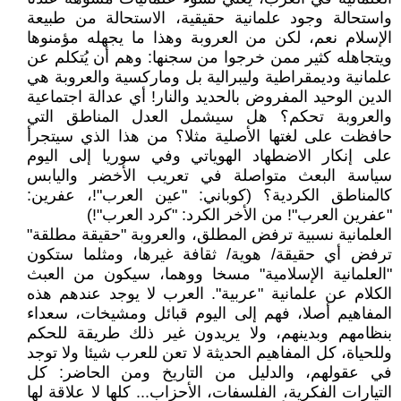
واستحالة وجود علمانية حقيقية، الاستحالة من طبيعة
الإسلام نعم، لكن من العروبة وهذا ما يجهله مؤمنوها
ويتجاهله كثير ممن خرجوا من سجنها: وهم أن يُتكلم عن
علمانية وديمقراطية وليبرالية بل وماركسية والعروبة هي
الدين الوحيد المفروض بالحديد والنار! أي عدالة اجتماعية
والعروبة تحكم؟ هل سيشمل العدل المناطق التي
حافظت على لغتها الأصلية مثلا؟ من هذا الذي سيتجرأ
على إنكار الاضطهاد الهوياتي وفي سوريا إلى اليوم
سياسة البعث متواصلة في تعريب الأخضر واليابس
كالمناطق الكردية؟ (كوباني: "عين العرب"!، عفرين:
"عفرين العرب"! من الأخر الكرد: "كرد العرب"!)
العلمانية نسبية ترفض المطلق، والعروبة "حقيقة مطلقة"
ترفض أي حقيقة/ هوية/ ثقافة غيرها، ومثلما ستكون
"العلمانية الإسلامية" مسخا ووهما، سيكون من العبث
الكلام عن علمانية "عربية". العرب لا يوجد عندهم هذه
المفاهيم أصلا، فهم إلى اليوم قبائل ومشيخات، سعداء
بنظامهم وبدينهم، ولا يريدون غير ذلك طريقة للحكم
وللحياة، كل المفاهيم الحديثة لا تعن للعرب شيئا ولا توجد
في عقولهم، والدليل من التاريخ ومن الحاضر: كل
التيارات الفكرية، الفلسفات، الأحزاب... كلها لا علاقة لها