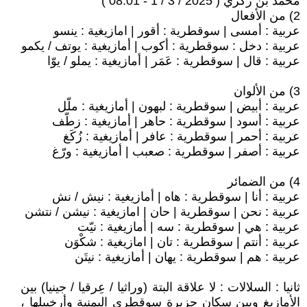
محمد بن زكري ( 2025 / 3 / 1 - 08:01 )
2) من الأفعال
عربية : أمسى | سوقطرية : أقور | امازيغية : ينسو
عربية : دخل : سوقطرية : أكوب | أمازيغية : يوتف / يكمو
عربية : قال | سوقطرية : عَمَر | أمازيغية : يملو / يوّا
3) من الألوان
عربية : أبيض | سوقطرية : لبهون | أمازيغية : ملّل
عربية : أسود | سوقطرية : حاهر | أمازيغية : زطّف
عربية : أحمر | سوقطرية : عافر | أمازيغية : زُكَغ
عربية : أصفر | سوقطرية : صعبب | أمازيغية : ورّغ
4) من الضمائر
عربية : أنا | سوقطرية : هاه | أمازيغية : نيش / نش
عربية : نحن | سوقطرية | حان | امازيغية : نيشن / نتشن
عربية : هي | سوقطرية : سه | أمازيغية : نيّت
عربية : أنتم | سوقطرية : تان | امازيغية : شكْوَن
عربية : هم | سوقطرية : يهان | أمازيغية : نيتَن
ثانيا : السلالات : لا علاقة البتة (وراثيا / عِرقيا / جينيا) بين
الأمازيغ وبين سكان جزيرة سوقطرى اليمنية وأرخبيلها ،