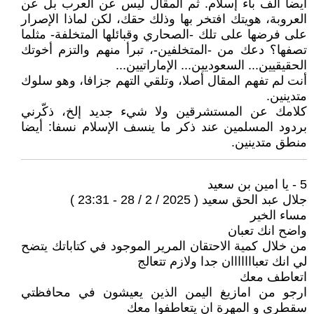
أيضا ألف باء إسلام. ثم المقال ليس عن العرب بل عن
العروبة، هويتك افتخر بها وذلك حقك، لكن لماذا الإصرار
على فرضها على تلك -الصحاري وقبائلها المتخلفة- مثلما
تصفها؟ دعك من -المتخلفين-، تبرأ منهم والتزم أخوتك
الحقيقيين... السعوديين... الإماراتيين...
أنت لم تفهم المقال أصلا، وتلقي التهم جزافا، وهو سلوك
متدينين.
كلامك عن المستشرقين ولا شيء جديد إلخ، ذكّرني
بردود المسلمين عند ذكر ما ينسف الإسلام نسفا: أيضا
منطق متدينين.
5 - يا امين بن سعيد
جلال عبد الحق سعيد ( 2025 / 2 / 28 - 23:31 )
مساء الخير
واضح انك تعبان
من خلال كمية الاحتقان المرير الموجود في كتاباتك يتضح
لي انك تعبااااااان جدا ولازم تتعالج
اتعاطف معك
ارجو من امازيغ اليمن الذين يعيشون في محافظتي
سقطرى و المهرة ان يتعاطفوا معك