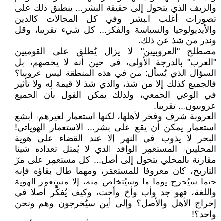
والزيف الذي يتحول إلى حقيقة البشر... ينطبق ذلك على
تصورات أغلب البشر وفي كل المجالات كالدين
والأيديولوجيا والسياسة والفكر... كل شيء تقريبا، وقل
وندر من شذ عن ذلك.
مصطلح "العروبيين" لا يزال يُطلق على القوميين
"العرب" بالدرجة الأولى، في حين أنه لا يخصهم، بل
السؤال الذي يُسأل: من في هذه المنطقة ليس عروبيا؟
فالجميع كذلك إلا من شذ، والذي شذ لا قيمة له ولا تأثير
في الوعي الجمعي، ولذلك يمكن القول بأن الجميع
عروبيون... تقريبا.
العروبة شرف وفخر لأهلها، لكنها استعمار لغيرهم، أبشع
استعمار يمكن أن يقع على بشر... الاستعمار الهوياتي!
البحر لا يذوب في النهر إلا عند القضاء على هوية
المحليين، المستعمِر الوافد الذي لا يُمثل تعداده شيئا
مقارنة بالمحلي يتحول إلى أصل... كل مستعمِر على مرّ
التاريخ، كان معروفا للمستعمَر، ومهما طال بقاؤه فإنه
حتما سيُخرج يوما ما وسيُتخلص منه، إلا مستعمِر الهوية
واللغة، فهو جد وأب وأخ وأخت، وكيف يُفكَّر أصلا في
إخراج الأهل والأصل؟ وإلى أين سيُخرجون وهم ونحن
واحد؟!