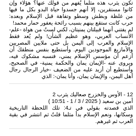
تكون يثرب هذه مثلما يُفهم من قولك عنها؟ هؤلاء وإن
كانوا مستقرين، إلا أنهم جسدوا حياة البدو بكل ما فيها
من غلظة وبطش وسطو وتفاهة قبل الإسلام وبعده:
حرب كانت ستقع بينهم بسبب رائحة يعفور حمار محمد!
لم يفتني أنهما قبيلتان يمنيتان، لكني لستُ من هواة -علم-
الأنساب العربي، وهو عظيم الشأن! ولم يُعد فقط
الإسلام والعرب إلى اليمن بل حتى ملايين المصريين
والأمازيغ الموجودين اليوم. وأستطيع بنفس منطقكَ أن
أزعم أن مؤسس الإسلام يمني، فنسبه مشكوك فيه،
ويروى عنه -الإيمان يمان والحكمة يمنية- في الصحيح،
وأستطيع أن أزيد عليه من الضعيف -خيار الرجال رجال
أهل اليمن، والإيمان يمان، وأنا يمان-: الذي
12 - الأوس والخزرج صعاليك يثرب 2
أمين بن سعيد ( 2025 / 3 / 1 - 10:51 )
الذي قصدته بقولي في تـ4: تلك اللحظة التاريخية
وسكانها، ونعم الإسلام بدأ مثلما قلتُ ثم انتشر في بقية
العرب ثم غيرهم.