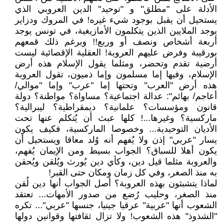
الأدلة على "مطلق" و "توحيد" الدين العروبي الذي
يستحيل أن يقبل بوجود شيء غيره! في المروك ودزاير
يوجد الملايين الذين يتكلمون الأمازيغية، في تونس يوجد
أربعة أشخاص ونصف أو وربع!! وبرغم ذلك قمعهم
بورقيبة وفرض عليهم العروبة! العقلية الإقصائية ليست
أرضية تقدم وتحضر، ومثلما يقول الإسلام هذه أرض
الإسلام، وفيها إما مسلمون وإما ذميون، تقول العروبة
هذه أرض "العرب" وتحتها إما "عرب" وإما "موالي/
أعاجم/ بهائم": عدالة اجتماعية؟ مساواة؟ مواطنة؟ دولة
قانون ومؤسسات؟ علمانية؟ ديمقراطية؟ ليبرالية؟
ماركسية؟ وغيرها...! كلها عبث أن يُتكلم عنها تحت
الأديان التوحيدية... وخصوصا الماركسية، فكيف يكون
يسار "عربي" إذن ولا يُفهم أنه وُلد معاقا ويستحيل أن
يكون أهلا للسباق؟ الجواب بسيط ومن الإيمان يُفهم،
والعروبة مثلما قيل دين، وكأي دين يُورث ويُلقن ويُحقن
به منذ الصغر، وفي كل زمان ومكان حتى القبر!
لماذا يتشبثون بهذه العروبة؟ أصل الجواب أنها دين لُقن
منذ الصغر، وحليب رُضع من صدور الأمهات... تعتقد
الشعوب أنها "عربية" عرقيا جينيا، جنسها "عربي"... تكره
"الشذوذ" هذه الشعوب! ولا تزال ثقافتها وقوانين دولها