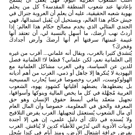
أغلب الشعوب الغربية اليوم، فهل يُعقل أن يُسمح
بإعادتها عند شعوب المنطقة المقدسة؟ كل من يحلم
بهوية شعبه الحقيقية، عليه أن يعلم أن العروبة جنرال في
جيش حكام هذا العالم، ويستحيل أن يُقبل استبدالها، فهي
الجندي المثالي الذي يخدم مصالح حكام هذا العالم: إذا
أردتُ نهب أرضك، ما أسهل بالنسبة لي، أن تعتقد أنها
غنيمة غنمتها/ سرقتها أم أنها أرضكَ وأرض أجدادكَ
وفخركَ؟
يُتشدق كثيرا بالغرب، ويقال أنه علماني... أقرب من غيره
إلى العلمانية نعم، لكن علماني؟ قطعا لا! العلمانية فصل
للدين عن السياسة، وفي الغرب مشاكل العلمانية مع
اليهودية لا يُنكرها إلا جاهل أو ذمي، الغرب من أهم أديانه
الهولوكوست، الغرب وخصوصا فرنسا يُحارب المسيحية
بل يضطهدها، يضطهد أقلياتها كشهود يهوه، الشعوب
الغربية مُجهَّلة في كل ما يخص المالية وبنوكها وأسواقها،
تجهيل متعمّد ينافي أبسط حقوق الإنسان وهو حق
المعرفة والحق في المعلومة، خصوصا وأن المال العام
أي مال الشعوب يُستعمَل لتجهيلها. الغرب يفرض التلاقيح
ولا يُسنده في ذلك أي دليل علمي، إن هي إلا أجندة
لوبيات الأدوية التي تُدرّس للأطباء كدين لا يُناقش. الغرب
يفرض خرافة اشتعال الأرض، ومنذ أيام في كندا سُجل