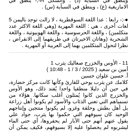
وينطق في السبأية (ذ) . والشكل ⵄ-;- ينطق في
الامازيغية (ع) ، وينطق في السبأية (س) .
●-;- رابعا : عدا اللغة السوقطرية ، لا زالت توجد باليمن 5
لغات أخرى ، هي : اللغة المهرية (وهي اللغة الاكثر عدد
متكلمين) ، واللغة الحرسوسية ، واللغة الهوبيوتية ، واللغة
الشحرية (وهاتان الاخيرتان في طريقهما إلى الانقراض ،
نظرا لتحول المتكلمين بهما إلى العربية أو المهرية .
11 - الأوس والخزرج صعاليك يثرب 1
أمين بن سعيد ( 2025 / 3 / 1 - 10:48 )
أ. حسين علوان حسين
كلامك عن يثرب يوحي للقارئ وكأنها كانت مركز حضارة،
في حين أن دليلا منطقيا واحدا يُفند ذلك، وهو الأوس
والخزرج الذين كانوا يُمثلون أغلب سكانها. هؤلاء من
تسمياهم التي تعني الذئاب والأسود لم يكونوا أهل زراعة
بل أهل بطش وحلقة وغزو، لم يكونوا منتجين وإنتاجهم
الوحيد كان سيوفهم التي حكموا بها يثرب، جواد علي
يقول عنهم أنهم حتى الآبار لم يحفروها، أي حتى الماء
ليشربوه لم يحصلوا عليه إلا بسيوفهم، فكيف يمكن أن