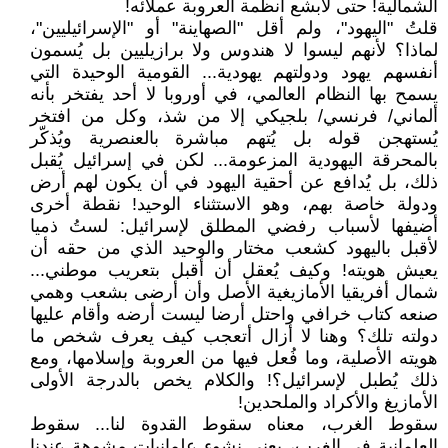
الشمالية! حتى لأبشع أنظمة العروبة عملائه!
قلتُ "اليهود"، ولم أقل "الصهاينة" أو "الإسرائيليين"،
لماذا؟ لأنهم ليسوا لا هندوس ولا برازيليين بل يُسمون
أنفسهم يهود ودولتهم يهودية... القومية الوحيدة التي
يسمح بها النظام العالمي، في أوروبا لا أحد يفتخر بأنه
ألماني/ فرنسي/ بلجيكي إلا من شذ، وكل من افتخر
يُستهجن قوله بل يُتهم مباشرة بالعنصرية ويُذكّر
بالمحرقة اليهودية المزعومة... لكن في إسرائيل يُقبل
ذلك، بل يُدافع عن أحقية اليهود في أن يكون لهم أرض
ودولة خاصة بهم، وهو الاستثناء الوحيد! نقطة أخرى
أضيفها لأسباب رفضي المطلق لإسرائيل: لستُ ذميا
لأقبل باليهود كشعب مختار والوحيد الذي من حقه أن
يعيش هويته! وكيف يُعقل أن أقبل بتعريب موطني...
شمال أفريقيا الأمازيغية الأصل وأن أرضى بشعب وهمي
صنعه كتاب خرافي واحتل أرضا ليست أرضه وأقام عليها
دولته تلك؟ وهنا لا أزال أتعجب كيف يعرف شخص ما
هويته الأصلية، وما فُعل فيها من العروبة وإسلامها، ومع
ذلك يُطبل لإسرائيل؟! والكلام يخص بالدرجة الأولى
الأمازيغ والأكراد والملحدين!
سقوط الغرب، معناه سقوط القدوة لنا... سقوط
العلمانية في الغرب، يعني نشوء علمانيات مشوهة عندنا