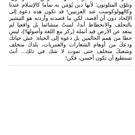
وتلوّن المتلونون: لأنها دين يُؤمَن به تماما كالإسلام عندنا
وكالهولوكوست عند الغربيين! قد تكون هذه دعوة إلى
الإلحاد دون أن أقصد، لكن ما قصدته وأردته هو التبشير
بالتخلف والانحطاط أبدا، لستُ متشائما بل واقعيا لم
يبتعد عن الأرض قيد أنملة (ركز مع اللغة وأصولها!)، ليس
حطا من همم الحالمين بل دعوة إلى الحياة: عش حياتكَ
ودعكَ من أوهام الشعارات والعنتريات، بلدكَ متخلف
وشعبكَ متخلف حتى تموت لا شك في ذلك... أنتَ
تستطيع أن تكون أحسن، فكن!