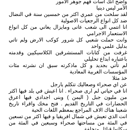
واضح انك اسأت فهم جوهر الامور
الأمر ليس دينيا
لقد سلخت من عمري اكثر من خمسين سنة في النضال
ضد كل انواع الرجعيات الاصولية
انا انتمي الى شعب عانى ومايزال يعاني من كل انواع
الاستعمار الاجرامي
وانت حملت شعبي كل شرور كوكب الارض ولم تاتي
بدليل علمي واحد
غرفت من كتابات المستشرقين الكلاسيكيين وقدمته
باعتباره ابداع تحليلي
لم تأتي بجديد و كل ماذكرته سبق ان نشرته مئات
المؤسسات الغربية المعادية
خذ مثلا
عن اي صحراء وصعاليك تتكلم يارجل
انا في حياتي لم ارى صحراء . انا اعيش في بلد فيها اكثر
من مليون جبل ( اليمن ) وبنى اجدادي فيها اعرق
الحضارات في التاريخ القديم . فتح مخك واقراء تاريخ
شعبنا هناك الاف المراجع بمعظم اللغات الحية
انت الذي تعيش في شمال افريقيا و فيها اكثر من تسعين
في المئة من مساحتها صحراء وسبعين في المئة من
سكانها قبائل متخلفة