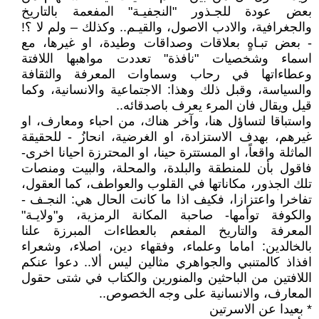
بعض عودة للجـذور "النجفيـة" المفعمة بالتاريخ
والجغرافية، والادب الاصول، والقيـم.. وكذلك – ولم لا ؟!
- بعض تبـاهٍ بعلاقات وصداقات وطيدة، او غيرها، مع
اسماء وشخصيات "نافذة" تعددت مواهبها اللافتة
وعطاءاتها في رحاب وسماوات المعرفة والثقافة
والسياسة، وقبل ذلك وهذا: الاجتماعية والانسانية، وكما
قيل ويقال فان المرء يعرف باصدقائه..
واستباقا لتساؤل هنا، وآخر هناك، من احباء ومعارف، او
غيرهم، بهدف الاستزادة، او الغرضية، انحازُ - للحقيقة
الماثلة واقعاً، او المستترة حينا، او المحترزة احيانا اخرى-
فاقول بأن للمنطقة والبلدة، والمحلة، والبيت ومنصات
تلك الجذور، مكاناتها في القلوب والعواطف، كما العقول،
تفاخرا واعتزازا، فكيف اذا ما كانت الحال هي: النجـف -
والكوفة توأمها- صاحبة المكانة الرمزية، و"ولايـة"
المعرفة والتاريخ المفعم بالعطاءات المبرزة علنا
بالخالدين: اماما وعلماء، وفقهاء دين، اصلاء، وشعراء
افذاذ كالمتنبي والجواهري مثالين ليس ألا.. دعوا عنكم
اللافتين من الباحثين والمنورين والكتاب في شتى حقول
المعارف، والانسانية على وجه الخصوص..
* بعيدا عن الاسرتين