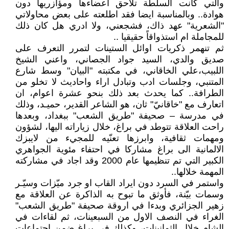
والتي كانت السلطة تلاحق اعضاءها ومؤازريها دون
هوادة.. وبالمناسبة ايضا فقد اطلعته على بعض محاولاتي
"الشعرية" عهد ذاك، فشجعني، ولا ادري هل كان ذلك
للمجاملة ام استذواقاً حقيقيا ..
ثم تنهمر ذكريات اوائل الستينات لتمرر التعرف على
صديق والدي، السيد جواد الجصاني، واعني الشيخ
اللبيب،علي الخاقاني، في مكتبته "البيان" وسط شارع
المتنبي، وجلسات ادب وتبادل اراء واحاديث لا تخلو من
الطرافة.. كما يحدث بعد ذلك بنحو عشرة اعوام، ان
اتعارف مع "خاقانيّ" ثان، هو الشاعر القدير، حميـد، وذلك
في مدرسة – صحيفة "طريق الشعب" ببغداد، وبعدها
راحت العلاقة تتوطد في براغ، خلال زياراته اليها، لشؤون
ومهمات ثقافية، وابرزها تعنّيه للمجيء من لايبزك
الالمانية الى براغ مشاركا في احتفاء مئوية الجواهري
الكبير التي تم تنظيمها عام 2000 وقد اجاد في مشاركته
المهمة خلالها..
واستمر في السرد دون ايراد القاب او جرد ميّزات وسيّـر
وسمات بيّنة، فأوثق ما تبوح به الذاكرة عن العلاقة مع
زهير الجزائري وبدءا في اروقة صحيفة "طريق الشعب"
الغراء في النصف الاول من السبعينات، ثم لقاءات في
الشام خلال الثمانينات، وكذلك في براغ ضمن اجتماعات