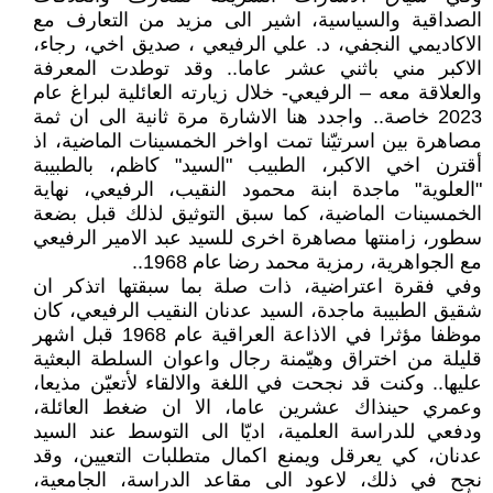
الصداقية والسياسية، اشير الى مزيد من التعارف مع
الاكاديمي النجفي، د. علي الرفيعي ، صديق اخي، رجاء،
الاكبر مني باثني عشر عاما.. وقد توطدت المعرفة
والعلاقة معه – الرفيعي- خلال زيارته العائلية لبراغ عام
2023 خاصة.. واجدد هنا الاشارة مرة ثانية الى ان ثمة
مصاهرة بين اسرتيّنا تمت اواخر الخمسينات الماضية، اذ
أقترن اخي الاكبر، الطبيب "السيد" كاظم، بالطبيبة
"العلوية" ماجدة ابنة محمود النقيب، الرفيعي، نهاية
الخمسينات الماضية، كما سبق التوثيق لذلك قبل بضعة
سطور، زامنتها مصاهرة اخرى للسيد عبد الامير الرفيعي
مع الجواهرية، رمزية محمد رضا عام 1968..
وفي فقرة اعتراضية، ذات صلة بما سبقتها اتذكر ان
شقيق الطبيبة ماجدة، السيد عدنان النقيب الرفيعي، كان
موظفا مؤثرا في الاذاعة العراقية عام 1968 قبل اشهر
قليلة من اختراق وهيّمنة رجال واعوان السلطة البعثية
عليها.. وكنت قد نجحت في اللغة والالقاء لأتعيّن مذيعا،
وعمري حينذاك عشرين عاما، الا ان ضغط العائلة،
ودفعي للدراسة العلمية، اديّا الى التوسط عند السيد
عدنان، كي يعرقل ويمنع اكمال متطلبات التعيين، وقد
نجح في ذلك، لاعود الى مقاعد الدراسة، الجامعية،