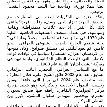
عجينة والجصاني، بزواج ابنين منهما مع اختيّـن نجفيتين
ايضا هما: نورية، وماجدة بنتا السيد محمود النقيب،
الرفيعي..
وهكذا تعود بي الذكريات ايضا، الى المسارات مع
الصديق، الفريد : نزار ناجي يوسف، وقلت "فريدا" واعني
ذلك بكل يقين.. اذ بعد علاقات ديمقراطية ونقابية
وسياسية، في بغـداد منتصف السبعينات الماضية، التقينا
عام 1979 في براغ: صداقة اجتماعية، وعملاً وطنيا في "
لجنة تنظيم الخارج للحزب الشيوعي العراقي" لنحو
عامين، ثم نعود لنلتقي في دمشق فنتوادع، وكان متوجها
الى كردستان العراق، مستشارا سياسيا في قيادات قوات
الانصار، التي قارعت النظام الدكتاتوري، وليستشهد في
معركة "بشت اشان" الثانية عام 1983 ..
اما مع السياسي العراقي، النجفي، النائب البرلماني
السابق، بعد عام 2003 فائق الشيخ علي، فكان التعارف
معه منتصف عام 2024 في براغ التي جاءها ليومين
وحسب، لتطول الاحاديث والذكريات وهو يتعنى لزيارة
مركز "الجواهري" الثقافي، رافقه فيها صديق سعودي
محتـرم، وبحضور المهندس سلوان الناشئ، الابرز بين
ناشطي المركـز..
وفي سياق الاشارات السريعة للتعارف والعلاقات