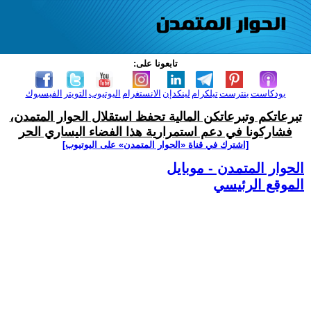
تابعونا على:
بودكاست
بنترست
تيلكرام
لينكدإن
الانستغرام
اليوتيوب
التويتر
الفيسبوك
تبرعاتكم وتبرعاتكن المالية تحفظ استقلال الحوار المتمدن،
فشاركونا في دعم استمرارية هذا الفضاء اليساري الحر
[اشترك في قناة ‫«الحوار المتمدن» على اليوتيوب]
الحوار المتمدن - موبايل
الموقع الرئيسي