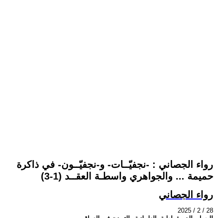
رواء الجصاني : -نجفيّــات- و-نجفيّــون- في ذاكرة
حميمة ... والجواهري واسطـة العقــد (1-3)
رواء الجصاني
2025 / 2 / 28