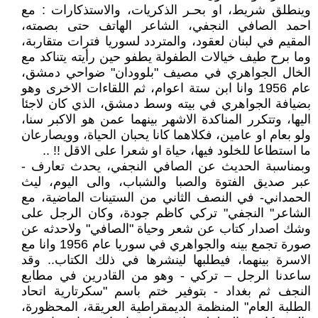
وينطلق شريط، او بحـر الذكريات، والاستذكارات : مع
احمد الصافي النجفي، الشاعر الهاتف حتى بصمته،
المقيم في لبنان لعقود، والمتردد لسوريا فترات متقاربة،
وما برح طيف خيالات الطفولة يطفو حين رأيته يتناكد مع
الخال الجواهري في مصيف "بلوودان" ضواحي دمشق،
عام 1956 وانا ابن ستة اعوام، ثم اللقاءات الاخرى وهو
بضيافة الجواهري في بيته وسط دمشق، الذي كان لاجئا
اليها، وتتكرر المناكدة الاشهر بينهما عمن هو الاكبر سنا،
ولو بعام او عامين، فكلاهما كانا يحبان الحياة، وويصارعان
ما استطاعا للخلود فيها، حياة او شعرا على الاقل !! ..
وبمناسبة الحديث عن الصافي النجفي، يحدث تعارف -
عبر صديق الفتوة والصبا والشباب، والى اليوم، ليث
الحمداني- في النصف الثاني من الستينات الماضية، مع
الشاعر" النجفي" تركي كاظم جودة، وكان الرجل على
وشك اصدار كتاب عن شعر وحياة "الصافي" ولاحدثه عن
صورة تجمع بينه والجواهري في سوريا عام 1956 وانا مع
الاسرة بينهما، فيطلبها لينشرها في ذلك الكتاب.. وقد
ساعدنا الرجل – تركي - وهو من القادرين في مطابع
النجف ثم بغداد - بتوفير ختم باسم "سكرتارية اتحاد
الطلبة العام" المنظمة الديمقراطية العريقة، المحظورة،