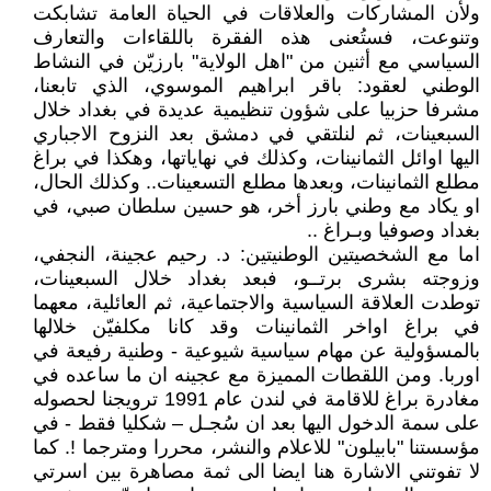
ولأن المشاركات والعلاقات في الحياة العامة تشابكت
وتنوعت، فستُعنى هذه الفقرة باللقاءات والتعارف
السياسي مع أثنين من "اهل الولاية" بارزيّن في النشاط
الوطني لعقود: باقر ابراهيم الموسوي، الذي تابعنا،
مشرفا حزبيا على شؤون تنظيمية عديدة في بغداد خلال
السبعينات، ثم لنلتقي في دمشق بعد النزوح الاجباري
اليها اوائل الثمانينات، وكذلك في نهاياتها، وهكذا في براغ
مطلع الثمانينات، وبعدها مطلع التسعينات.. وكذلك الحال،
او يكاد مع وطني بارز أخر، هو حسين سلطان صبي، في
بغداد وصوفيا وبـراغ ..
اما مع الشخصيتين الوطنيتين: د. رحيم عجينة، النجفي،
وزوجته بشرى برتــو، فبعد بغداد خلال السبعينات،
توطدت العلاقة السياسية والاجتماعية، ثم العائلية، معهما
في براغ اواخر الثمانينات وقد كانا مكلفيّن خلالها
بالمسؤولية عن مهام سياسية شيوعية - وطنية رفيعة في
اوربا. ومن اللقطات المميزة مع عجينه ان ما ساعده في
مغادرة براغ للاقامة في لندن عام 1991 ترويجنا لحصوله
على سمة الدخول اليها بعد ان سُجـل – شكليا فقط - في
مؤسستنا "بابيلون" للاعلام والنشر، محررا ومترجما !. كما
لا تفوتني الاشارة هنا ايضا الى ثمة مصاهرة بين اسرتي