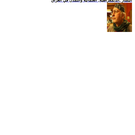
اليسار ,الديمقراطية, العلمانية والتمدن في العراق