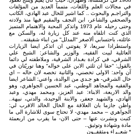
1968 في كرمنشاه، وطهران، حيث كان يقيم وينتج لعقود
في مجالات العلم واللغات، متمماً العديد من المؤلفات
والتراجـم والبحوث .. كما اشير للخال عبد الهادي، الكاتب
والصحفي والشاعر، ابن النجف والمقيم فيها منذ ولادته
وحتى رحيله عام 1973 واتذكر المحبة والاهتمام المتميز
الذي كنت اتلقاه منه عند كل زيارة له، والسكن مع
عائلته، باحتسابي ألاصغر "المدلل" من ابناء شقيقته..
واستطرادا سريعا، لا يفوتني ان اتذكر ايضا الزيارات
العائلية لبيت الفقيه، والوزير والشاعر: الشيخ علي
الشرقي، في كرادة بغـداد الشرقية، وملاطفته لي دائما
بالقول: "حقا ان ثلثي الابن على خواله" وهنا توريّتان في
آن واحد: الاولى تخصني، والثانية تخصه لان خاله – اي
خال الشرقي- هو جـدي من الوالدة، واعني: الشاعر ايضا
والفقيه والمجاهد الوطني، عبد الحسين الجواهري، وهو
والد الاربعة، الابناء: عبد العزيز، ومحمد مهدي، وعبد
الهادي، والشهيد جعفر، والابنة الوحيدة، والدتي، نبيهة..
واظن جازما بان العلاقة مع الخال الخالد الاقرب لي:
الجواهري – محمد مهدي- لا تحتاج سوى للاشارة الى ما
كتبت ونشرت عنها – حتى الان- ما يقرب من اربعمئة
مادة وشهادة وتوثيق..
* شعــراء ومثقفــون