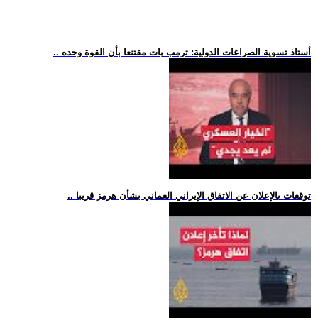
.. أستاذ تسوية الصراعات الدولية: ترمب بات مقتنعا بأن القوة وحده
.. توقعات بالإعلان عن الاتفاق الإيراني العماني بشأن هرمز قريبا