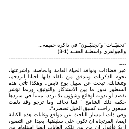
"نجفيّــات" و"نجفيّــون" في ذاكرة حميمة...
والجواهري واسطـة العقــد (1-3)
--------------------------------------------------------------------
----
عبر فضاءات ونوافذ الحياة العامة والخاصة، واشرعتها،
تحوم الذكريات وتتدفق من تلقاء ذاتها احيانا لتزدحم،
وتتشابك، تبحث عن سبيل بوح نابض.. وهكذا تأتي هذه
السطور تدور ما بين الاستذكار والتوثيق، وربما تؤشر
بقصد او بدونه لوقائع وشؤون بلا تردد، متبنياً في سردها
حكمة ذلك الشامخ " فما تخاف وما ترجو وقد دلفت
سبعون راحت كسبق الخيل تضطرد"..
وفي ذات المسار الباحث عن دوافع وغايات هذه الكتابة
ايضا، المرتجاة ان تكون على سليقتها، بعيدا عن التصنع،
أزيدُ فأقول ان من بين تلكم الغايات ايضا استلهام من