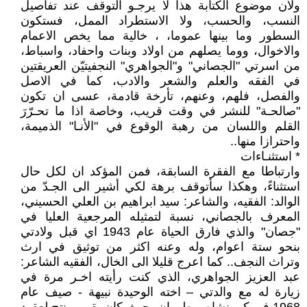
ولأن موضوع الكتابة هذا لا يرجـو التوقف عند تفاصيل
النسب، والحسب، ولا الاستطراد الممل، فستكون
السطور وما بينها عموما، ، خالية مما يخص الاعمام
والاخوال، ووما يصلهم من اولاد وبنات واحفاد، واسباط،
من اسرتي "الجصاني" و"الجواهري" النجفيتيّن العريقتين
في الفقه والعلم والشعر والادب، كما في الاصل
والفصل، فلهم، وعنهم، تأرخة قادمة، عسى ان تكون
"صالحـة" للنشر في وقت قريب، وخاصة اذا ما تحـرّرَ
القلم واللسان من رهبة الوقوع في "الأنـا" الذميمة،
واحترازا منها..
* استثنـاءات
وارتباطا مع الفقرة السابقة، فمن المؤكد ان لكل حال
استثناءً، وهكذا سأتوقف برهة لكي أشير الى الجـدّ من
الوالد: الفقيه، والشاعر: سيد ابراهيم بن العلي الحسيني،
المعرف بالجصاني، نسبة لتمثيله المرجعية العليا في
"جصان" والذي فارق الحياة عام 1943 اي قبل ولادتي
بنحو ستة اعوام، وله وعنه اكثر من توثيق في ارث
وتراث النجف.. كما اعرج قليلا الى الخال، الفقيه الشاعر:
عبد العزيز الجواهري، الذي كنت رأيته اخـر مرة في
زيارة له مع والدتي – اخته الوحيدة نبيهة - صيف عام