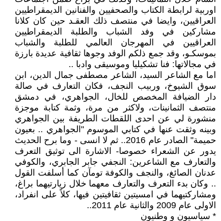
اوربية لرابطة الكتاب والصحفيين والفنانين الديمقراطيين
العراقيين، وايضا في منتصف ذلك العقـد حين كان كلانا
مشاركين في وفد الشباب والطلبة الديمقراطيين
العراقيين في المهرجان العالمي للطلبة والشباب
بموسكـو، وقد جمع ذلكم الوفد وجوها ثقافية عديدة بارزة
في مجالاتها: فنا تشكيليا وموسيقى وادبا ..
اما مع الشاعر السيد، الشاعر مصطفى جمال الدين، ابن
سوق الشيوخ، وربيب النجف، فكان التعارف في صالة
دار الضيافة المخصص للخال، الجواهري، في دمشق
منتصف الثمانينات، ولاكثر من مرة، وثمة كتابة موجزة
منشورة لي عن احدى اللقطات الطريفة بين الجواهري
وبينه وثقت عنها في كتابي الموسوم "الجواهري .. بعيون
حميمة" الصادر عام 2016.. ثم لا انسى - وما برح الحديث
يدور عن الشعراء خصوصا- الاشارة الى توثيق التعرف
والتعارف مع الشاعرين: النجفي جابر الجابري، والكوفي
عدنان الصائغ، والنجف والكوفة تومآن كما أسلفت القول
.. وكان بدء التعرف والتعارف معهما خلال زيارتيهما براغ،
ومشاركتيهما في امسيتين ثقافيتين فيها، كلاً على انفراد،
الاولى عام 2009 والثانية عام 2011..
* سياسيون و وطنيون