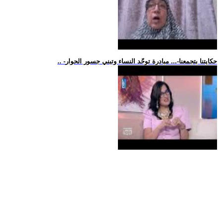
.. -حكايتنا بتجمعنا-... مبادرة توحّد النساء وتبني جسور الحوار