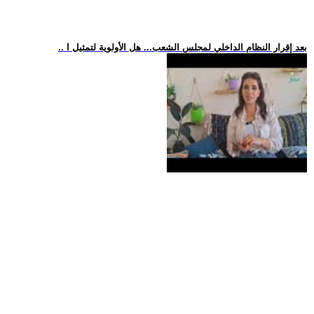
.. بعد إقرار النظام الداخلي لمجلس الشعب... هل الأولوية لتمثيل ا