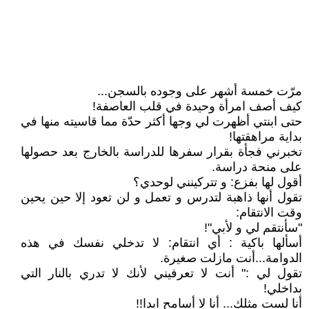
مرّت خمسة أشهر على وجوده بالسجن...
كيف أصف امرأة وحيدة في قلب العاصفة!
حتى ابنتي أظهرت لي وجها أكثر حدّة مما قاسيته منها في
بداية مراهقتها!
تخبرني فجأة بقرار سفرها للدراسة بالخارج بعد حصولها
على منحة دراسة.
أقول لها بفزع: و تتركينني لوحدي؟
تقول أنها ذاهبة لتدرس و تعمل و لن تعود إلا حين يحين
وقت الانتقام:
ʺسأنتقم لي و لأبيʺ!
أسألها باكية : أي انتقام: لا تدخلي نفسك في هذه
الدوامة...أنت مازلت صغيرة.
تقول لي :ʺ أنت لا تعرفيني لأنك لا تدري بالنار التي
بداخلي!
أنا لست مثلك... أنا لا أسامح ابدا!!