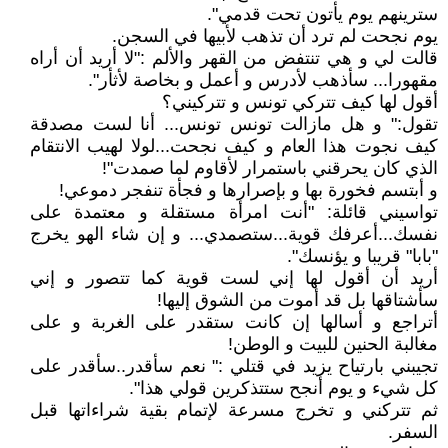
سترينهم يوم يأتون تحت قدميʺ.
يوم نجحت لم ترد أن تذهب لأبيها في السجن.
قالت لي و هي تنتفض من القهر والألم :ʺلا أريد أن أراه
مقهورا... سأذهب لأدرس و أعمل و بخاصة لأثأرʺ.
أقول لها كيف تتركي تونس و تتركيني؟
تقول:ʺ و هل مازالت تونس تونس... أنا لست مصدقة
كيف نجوت هذا العام و كيف نجحت...لولا لهيب الانتقام
الذي كان يحرقني باستمرار لأقاوم لما صمدتʺ!
و أبتسم فخورة بها و بإصرارها و فجأة تنفجر دموعي!
تواسيني قائلة: ʺأنت امرأة مستقلة و معتمدة على
نفسك...أعرفك قوية...ستصمدي... و إن شاء الهو يخرج
ʺباباʺ قريبا و يؤنسكʺ.
أريد أن أقول لها إني لست قوية كما تتصور و إني
سأشتاقها بل قد أموت من الشوق إليها!
أتراجع و أسالها إن كانت ستقدر على الغربة و على
مغالبة الحنين للبيت و الوطن!
تجيبني بارتياح يزيد في قتلي :ʺ نعم سأقدر..سأقدر على
كل شيء و يوم أنجح ستتذكرين قولي هذاʺ.
ثم تتركني و تخرج مسرعة لإتمام بقية شراءاتها قبل
السفر.