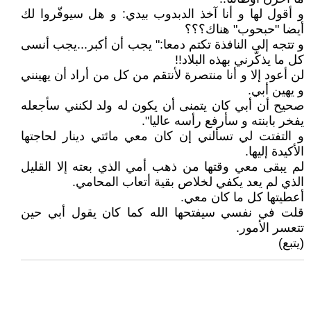
و أقول لها و أنا آخذ الدبدوب بيدي: و هل سيوفّروا لك
أيضا ʺحبحوبʺ هناك؟؟؟
و تتجه إلى النافذة تكتم دمعا:ʺ يجب أن أكبر...يجب أنسى
كل ما يذكّرني بهذه البلاد!!
لن أعود إلا و أنا منتصرة لأنتقم من كل من أراد أن يهينني
و يهين أبي.
صحيح أن أبي كان يتمنى أن يكون له ولد لكنني سأجعله
يفخر بابنته و سأرفع رأسه عالياʺ.
و التفتت لي تسألني إن كان معي مائتي دينار لحاجتها
الأكيدة إليها.
لم يبقى معي وقتها من ذهب أمي الذي بعته إلا القليل
الذي لم يعد يكفي لخلاص بقية أتعاب المحامي.
أعطيتها كل ما كان معي.
قلت في نفسي سيفتحها الله كما كان يقول أبي حين
تتعسر الأمور.
(يتبع)