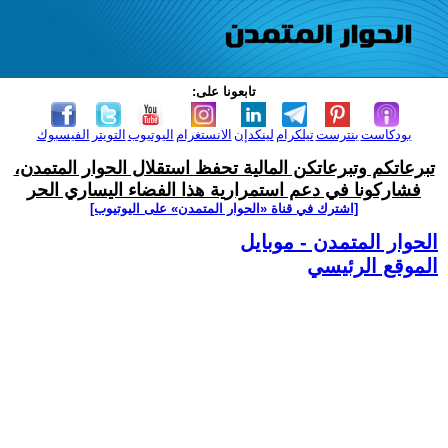
تابعونا على:
بودكاست
بنترست
تيلكرام
لينكدإن
الانستغرام
اليوتيوب
التويتر
الفيسبوك
تبرعاتكم وتبرعاتكن المالية تحفظ استقلال الحوار المتمدن،
فشاركونا في دعم استمرارية هذا الفضاء اليساري الحر
[اشترك في قناة ‫«الحوار المتمدن» على اليوتيوب]
الحوار المتمدن - موبايل
الموقع الرئيسي