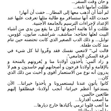
و حان وقت السفر...
ظللت أمامها ثابتة...
لم أشأ أن أذهب معها إلى المطار... خفت أن أنهار!
حمدت الله أنها ستسافر مع طالبة مثلها تعرفت عليها عند
الإعداد لإجراءات الترسيم بالجامعة الأجنبية.
ظللت و أنا هائمة أجمع لها كل ما يقع بين يدي من أشياء
البيت لعلها تحتاجه: مناشف، شراشف، صابون، كؤوس،
توابل... و ذلك الدب الصغير الذي كانت تحتضنه حين تنام
منذ كانت طفلة.
قالت لي:ʺ لاتتعبي نفسك فقد وفّروا لنا كل شيء في
غرفة السكن الجامعيʺ.
و زاد ألمي: يأخذون أولادنا منا و يُغرونهم بالمنحة و
بالإقامة و أولادنا فرحون و أصحابهم لهم حاسدون و هم لا
يدرون أنه نوع من الاستعمار أقوى و أخبث من ذلك الذي
كان...
كانوا يأتون عندنا ليستعمرونا و يأخذوا خيراتنا... الآن
يستدعوا أعظم خيراتنا- أنجب أولادنا- فينطلقوا إليهم
طائعين حالمين.
ما أصعب أقدارنا...
ما أتعب قلوبا ترمي بأكبادها خارج ديارها...
ما أحزن أوطاننا!!