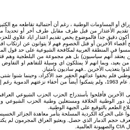
اق أو المساومات الوطنية ، رغم أن أحتمالية تقاطعه مع الكثير 
قديم الأعتذار من قبل طرف مقابل طرف أخر أو تحديداً 
ون دقيق جداً فالموضوع يخص تقديم اعتذار اياد علاوي للحز
روح أقصاء الأخرين أو قتل الخصوم فهم لا يتوانون عن ارتكاب
) تأسسوا في المنطقة العربية لمكافحة الشيوعية على حد قول ا
تقد أنهم سياسيون) بل هم مجموعة من البلطجية وهم قتلة 
 بعيد، وبما انهم لا يمتلكون اي وسيلة للتفاهم او التفاوض 
ذوا بتعذيب الأخرين ..فهم ساديون بأمتياز.
الأخرين فأفلحوا بأستدراج الحزب الحزب الشيوعي العراقي و
دور الوطنية الخلاقة ومستغلين وطنية الحزب الشيوعي ومبادئ
ع الطعم بالتوقيع على الجبهة الوطنية.
فوا على الحركة الكردية المسلحة بتأمر معاهدة الجزائر الخسيس
رف حجم الدمار الذي حصل. وبعثيو العراق المجرمون لم يكتفوا
ية.