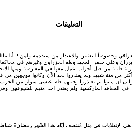
التعليقات
ر وبرزان وعلي حسن المجيد وطه الجزراوي وغيرهم في محاكما
ة قاتلة من قبل أحزاب عمل معها في المعارضة ومنها الاتحا
من مئة شهيد ولم يعتذروا لحد الآن وكانوا موجهين من قبل
..والى ان ماتوا لم يعتذروا وقبلهم قام عيسى سوار من الحزب
نقلابات في مِثل مُنتصف أيّام هذا الشّهر رمضان8 شباط 1963.