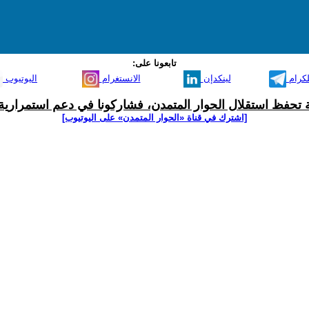
تابعونا على:
لكرام
لينكدإن
الانستغرام
اليوتيوب
ية تحفظ استقلال الحوار المتمدن، فشاركونا في دعم استمرارية 
[اشترك في قناة ‫«الحوار المتمدن» على اليوتيوب]