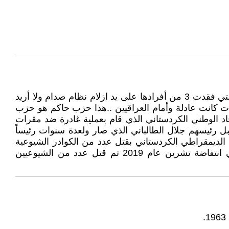
مرحبة دكتور ..ان كل الاحزاب العراقية لها نصيب من الدم العراقي وخصوصاً البعثيين والاعتذار من سيقدمه ولمن !! أنا عائلتي فقدت 3 من أفرادها على يد ازلام نظام صدام ولا أريد
ت كانت عادلة وأمام العراقيين ..هذا حزب حاكم هو حزب
د الوطني الكردستاني الذي قام بعملية غادرة ضد مقرات
 رئيسهم جلال الطالباني الذي صار ولعدة سنوات رئيساً
 الديمقراطي الكردستاني بقتل عدد من الكوادر الشيوعية
اواسط السبعينات حينما عادوا للوطن بعد ان كانوا يدرسون في المعاهد الماركسية ولم يعتذر احد منهم للشيوعيين وفي انتفاضة تشرين عام 2019 تم قتل عدد من الشيوعيين