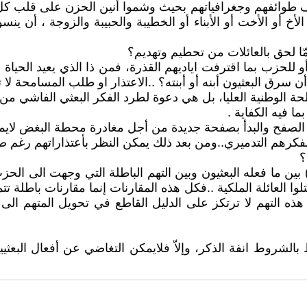
مختلف طوائفهم وجغرافياتهم بحيث وشموا أنين الحزن على قلب
الأخ أو الأخت أو الأبناء أو الخطيبة والحبيبة والزوجة ، أن
ّا لحق بالعائلات من تحطيم وتهديم؟
للحزب بما اقترفت اياديهم القذرة، فمن ذا الذي يعيد الحياة لل
أن سرق البعثيون أبنه أو أبنته؟ ..الاعتذار او طلب المسامحة لا 
ة الوطنية العليا، بل هي دعوة لطرد الفكر البعثي الفاشي من 
ا فيه الكفاية .
ب الصفح والبدأ بصفحة جديدة من أجل مغادرة محطة البغض لايم
 لفكرهم التدميري..ومن بعد ذلك يمكن النظر بأعتذاراتهم رغم ص
؟
ة) بين ما فعله البعثيون وبين التهم الباطلة التي وجهت الى 
جة أن الضباط الأحرار قتلوا العائلة الملكية ..فكل هذه المقارنات إنما مق
ه التهم لا ترتكز على الدليل القاطع في تحويل المتهم ال
بالشروط انفة الذكر، وإلاّ فلايمكن التغاضي عن أفعال البعثي