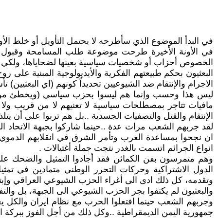
في البدأ الموضوع الذي سأطرحه لا يحتمل التأويل أو خلط الأور
في الأونة الأخيرة طرحت موضوعة طلب المسامحة وقبول ت
الخصوص أحزاب أو شخصيات سياسية بعينها لضحاياها، ولكي أك
البعثيون بحكم طبيعتهم الفكرية والأيديولوجية المبنية على 
الاجرام والإنتقام ضد الشيوعيين تحديداً كونهم (اي البعثيين
ليس هذا وحسب وإنما هم ليسوا بحزب سياسي (ويخطئ من يع
مافيات تتاجر بمصطلحات سياسية لا تعنيهم لا من قريب ولا من
الإنتقام والقتل والتصفيات الجسدية ..بل هم تربوا على أن يتلذل
انواع الجرائم اتسمت بالغدر نتجت جملة أغتيالات .
وهم متمرسون بفن الكمائن فقد أجادوا التمثيل والضحك على 
الدول الاشتراكية وحركات التحرر الوطني متمادين في تمثيل 
وتقدمه، كل ذلك ادى الى أغراء الحزب الشيوعي العراقي وإبتلا
والبعثيون لم يكتفوا بجر الحزب الشيوعي الى الجبهة، بل والت
وجربهم الشعب حينما افتعلوا الحرب مع نظام ايران والكل يع
جمهورية اليمن الديمقراطية ..وكل ذلك من أجل الفوز ببركة ال CIA والصهيونة العالم