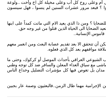
 كل أم وعلى روح كل أب وعلى مخيلة كل اخ وأخت ..ولوعة
 ينسوا ؟ فبعد مرور عشرات السنين لم ينسوا ، فهل سينسون
ضحايا ؟ ومن ذا الذي يعيد الام التي ماتت كمداً على ابنها
تعيد الضحايا الى الحياة الذين قتلوا من غير وجه حق.
قاموس الإنسانية..
كن أن تتحقق الا بعد تقديم عصابة البعث ومن انغمر معهم
لافة مواقفهم بعد كل الذي فعلوه.
الحزب الشيوعي العراقي بأحداث الموصل أو كركوك، وحتى ما
ارنات باطلة تتماشى مع سياق العداء المعلن والسافر ضد كل توجه وطني
ى مدان بل تغوص فيها كل مؤشرات التضليل وخداع الناس
ين الإجرامية مهما طال الزمن..فالبعثيون وصمة عار بجبين