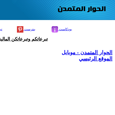
بودكاست
بنترست
تي
تبرعاتكم وتبرعاتكن المال
الحوار المتمدن - موبايل
الموقع الرئيسي