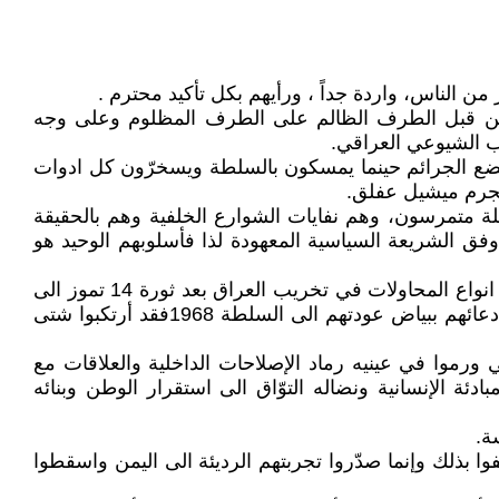
من الناس، واردة جداً ، ورأيهم بكل تأكيد محترم .
من قبل الطرف الظالم على الطرف المظلوم وعلى وجه
ب الشيوعي العراقي.
 افضع الجرائم حينما يمسكون بالسلطة ويسخرّون كل ادوات
لمجرم ميشيل عفلق.
متمرسون، وهم نفايات الشوارع الخلفية وهم بالحقيقة
وفق الشريعة السياسية المعهودة لذا فأسلوبهم الوحيد هو
لقد جربهم الشعب مرات عدة ..حينما شاركوا بجبهة الاتحاد الوطني فلم يخفوا عدائهم الحقير ضد الأكراد، وحينما شنوا شتى انواع المحاولات في تخريب العراق بعد ثورة 14 تموز الى
ان نجحوا بمساعدة الغرب وتأمر الشرق في انقلابهم الدموي عام 1963، ولم يتمكنوا أيضاً من أخفاء نزعتهم الدموية رغم إدعائهم ببياض عودتهم الى السلطة 1968فقد أرتكبوا شتى
رموا في عينيه رماد الإصلاحات الداخلية والعلاقات مع
ة الإنسانية ونضاله التوّاق الى استقرار الوطن وبنائه
ة.
 بذلك وإنما صدّروا تجربتهم الرديئة الى اليمن واسقطوا