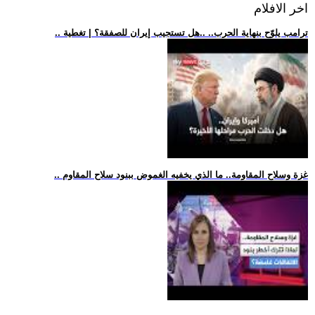
اخر الافلام
.. ترامب يلوّح بنهاية الحرب.. ..هل تستجيب إيران للصفقة؟ | تغطية
.. غزة وسلاح المقاومة.. ما الذي يخفيه الغموض ببنود سلاح المقاوم