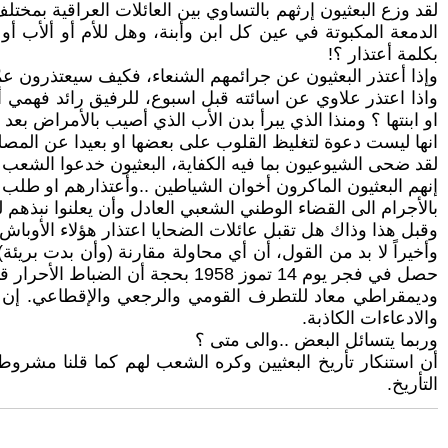
لقد وزع البعثيون إرثهم بالتساوي بين العائلات العراقية ب
الدمعة المكبوتة في عين كل ابن وأبنة، وهل للأم أو ألأب أو 
بكلمة أعتذار ؟!
وإذا أعتذر البعثيون عن جرائمهم الشنعاء، فكيف سيعتذرون عم
واذا اعتذر علاوي عن اسائته قبل اسبوع، للرفيق رائد فهمي أو 
او ابنتها ؟ ومنذا الذي يبرأ بدن الأب الذي أصيب بالأمراض بعد 
انها ليست دعوة لتغليظ القلوب على بعضها او بعيدا عن المصلح
لقد ضحى الشيوعيون بما فيه الكفاية، البعثيون خدعوا الشعب بم
إنهم البعثيون الماكرون أخوان الشياطين ..وأعتذارهم او طل
بالأجرام الى القضاء الوطني الشعبي العادل وأن يعلنوا نبذهم
وقبل هذا وذاك هل تقبل عائلات الضحايا اعتذار هؤلاء الأوباش
وأخيراً لا بد من القول، أن أي محاولة مقارنة (وأن بدت بريئ
حصل في فجر يوم 14 تموز 1958 بح
وديمقراطي معاد للتطرف القومي والرجعي والإقطاعي. إن هذ
والادعاءات الكاذبة.
وربما يتسائل البعض ..والى متى ؟
أن استنكار تأريخ البعثيين وكره الشعب لهم كما قلنا مشروط 
التأريخ.