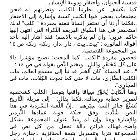
قدسية الحيوان، واحتقار ودونية الإنسان..
كما يكشف عن نظرتنا للكلب، ونظرتهم له..فنحن
مجتمعات يحضر فيها الكلب كسبة وإشارة إلى الاحتقار
..فكلما أردنا أن نحتقر إنساناً ننعته بمفردة " كلب" لذلك
استحضر في هذا السِّياق الهزيمة النَّكراء التي انتهى إليها
حاكم عربي؛ وإن لم يذكره بالاسم؛ فقد أشار إليه بأحد
أقواله المأثورة : "بيت..بيت ، دار ،دار، زنكة، زنكة ص ١٤
من المجموعة القصصية.
فحضور مفردة "الكلب" كما ألمحت؛ تصبح مؤشرا دالا
على كل مُحْتقَرٍ وذَليلٍ ..ويختم النَّص بقوله في ص ١٤ :
"...عند المساء، كان الخبر قد نبأ إلى مسمع العالم، مات
الكلب الضَّاري، مات لا حتى كما تموت الكِلاب، مات في
المجارِي".
وهنا الْكاتِبُ يُحَوِّرُ سِياقا واقعيا بتوسل الكلب كشخصية
لتمرير خطابه ورِسالته..فكما يقال: " إلى مزبلة التًّاريخ
تُشيًّعُ جنائز النتنة سِيَرهم" ..إنَّ اللُّعبة السَّردية في هذا
النص شُيِّدت وفق حبكة قوية عمادها التَّرميز
والإشارة..وهنا وإن لم يتبدَّ عنوان المجموعة بشكل
واضح..فهناك قرائن دالَّة تجعل من كل نص في
المجموعة تتزيا وتتسربل بتيمة الجنائِزية ..جنازة رجل