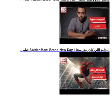
.. فيلم Spider-Man: Brand New Day | البداية اللي كان بيتر محتا