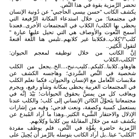
تحضر الرَّمزية بقوة في هذا النَّص.
يكشف الكاتب "حسن بيسي الحاجبي" عن دُونية الإنسان
في مجتمعنا؛ من خلال استدعاء المكانة الرَّفيعة التي
يحظى بها الكلب/ الكلاب في المجتمعات الأخرى..فعندنا
أسمج النُّعوت والأوصاف هي التي تحيل عليها عبارة "
كلب"/"كلاب..فكلابنا غير كلابهم..تلبس هنا اللُّغة أقنعةً
لتقول الْكثِير..
إنَّ الكاتب من خلال توظيفه لمعجم الحيوان:
"الكلب،الكلاب
هاوهاو..كلابنا..كلبكم..كليب،نبح،...الخ..يجعل من الكلب
شخصية في النَّص السَّردي؛ وهاجسه الكشف عن
ملابسات التَّعامل مع الإنسان والحيوان، فكما نعلم الكلب
في المجتمعات الغربية يحظى بمكانة وشأو رفيع، ويجرم
ويعاقب كل من يمسُّ بحقوق الحيوانات؛ بَيْدَ إنَّه في
مجتمعاتنا يتَحوَّلُ الكائن الإنساني إلى كلب؛ والكلب عندنا
يستعمل كسبة وكصفة، ونعت قدحي؛ وفيه من إشارات
الإذلال والاحتقار الشَّيء الكثير..وهذا ما أراد المُبدع عن
يكشف عنه من خلال المقابلة بين كلابنا وكِلابهم.
الرَّمزية حاضرة بِقُوَّة في النَّص، فلم يوظف مفردة
"الكلب" عبثا..بل أراد الكاتب بتوسله بالرَّمز أن يُحِيلَ على