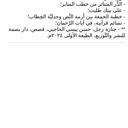
- الدُّر المتناثر من خطب المنابر؛
- على بيتك طليت؛
- خطبة الجمعة بين أزمة النَّص وجدليَّة الخِطاب؛
- نسائم قرآنية، في آيات الرّحمان؛
** - جنازة رجل، حسن بيسي الحاجبي، قصص، دار بصمة
للنشر والتَّوزيع، الطبعة الأولى ٢٠٢٤م.