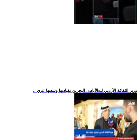
.. وزير الثقافة الأردني لـ«الأيام»: البحرين بقيادتها وشعبها عزي