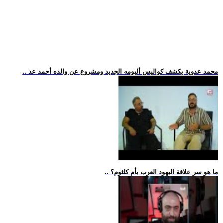
.. محمد عدوية يكشف كواليس ألبومه الجديد ومشروع عن والده أحمد عد
.. ما هو سر علاقة اليهود العرب بأم كلثوم؟