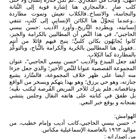
انتهى، ومات في المجارِي ..لم تكن جنازة إنسان ولا حتى
كلب ضارٍ ..فالمجاري هنا إشارة قوية إلى النَّتانة
والنجاسة، والاتساخ..فالكلاب تعيش وتموت مطاردة
..وعندما يَتحوَّلُ هنا الكائن الإنسانِي إلى كلبٍ، تنتفي
إنسانيته، ويطرده التَّاريخ..وأورد الأديب :حسن بيسي
الحاجبي"، في هذا النَّص أن المطالبين بالكرامة والخبز،
كانوا يُجابَهُون بكائن كلبيٍّ؛ ينبح فيهم قائلا من أنتم
..فقوبل هنا المطالبين بالحُرية والكرامة بالنُّباح، وبالتوعُّدِ
بالمطاردة كما الكِلاب.
لقد جعل المبدع والأديب "حسن بيسي الحاجبي"، عنوان
المجموعة القصصية عنوانا للنَّص الأخير؛ والذي جعل جزءا
منه أيضا على ظهر خلاف المجموعة، فالسَّارد يشيع
جنازته، وهو حي يرزق؛ وهو بهذا يتهكم ويسخر من الواقع
وتناقضاته..فلم يترك للآخر المريض الفُرصة ليكتب نعْيه؛
بل طفقَ في كتابته على هاتفه النقال وجلس ينتشي
بفنجانه و بوقع خبر النعي.
الهوامش:
*- حسن بيسي الحاجبي،كاتب أديب وإمام خطيب، من
مواليد ١٩٦٣ بالعاصمة الإسماعيلية مكناس.
من إصداراته :