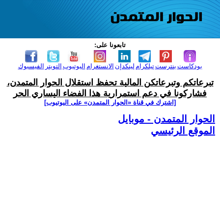
تابعونا على:
بودكاست
بنترست
تيلكرام
لينكدإن
الانستغرام
اليوتيوب
التويتر
الفيسبوك
تبرعاتكم وتبرعاتكن المالية تحفظ استقلال الحوار المتمدن،
فشاركونا في دعم استمرارية هذا الفضاء اليساري الحر
[اشترك في قناة ‫«الحوار المتمدن» على اليوتيوب]
الحوار المتمدن - موبايل
الموقع الرئيسي