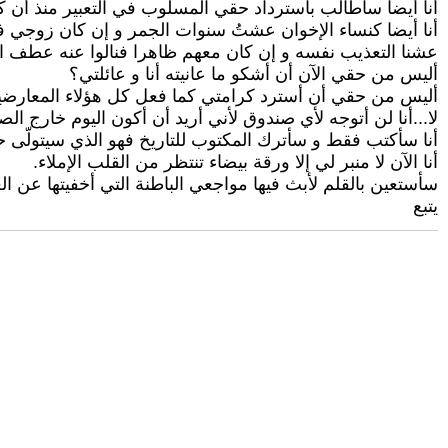
أنا أيضا سأطالب باسترداد حقي المسلوب في التعبير منذ أن كنّا
أنا أيضا كنساء الإخوان عشتُ سنوات الجمر و إن كان زوجي ف
عشنا التعذيب نفسه و إن كان معهم ظاهرا فنالوا عنه عطف النا
أليس من حقي الآن أن أشكو ما عانيته أنا و عائلتي؟
أليس من حقي أن أسترد كرامتي كما فعل كل هؤلاء المعارضين 
لا...أنا لن أتوجه لأي صندوق لأني أريد أن أكون اليوم خارج ا
أنا سأكتب فقط و سأترك المكتوب للتاريخ فهو الذي سيتولّى 
أنا الآن لا منبر لي إلا ورقة بيضاء تنتظر من القلب الإملاء.
سأستعين بالقلم لأبث فيها مواجعي الباطنة التي أخفيتها عن ال
يتبع