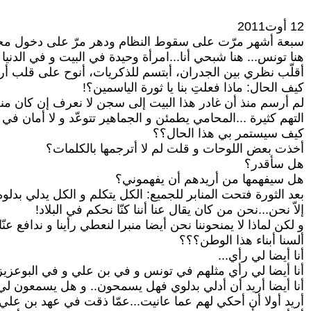
12 أوت2011
سبعة أشهر مرّت على سقوط النظام ودهر مرّ على دخول محمود 
هنا تونس... هنا شبحي أنا...امرأة وحيدة في البيت و في الدنيا ب
أقلّب نظري بين الجدران، أبتسم للذكريات، أنوح على قلب أرا
كيف الحال: ماذا فعلتِ بنا يا ثورة الياسمين؟!
لم أرسم منذ أن غادر هذا البيت إلى سجن لا نعرف إن كان منه 
التهم كثيرة ...المحامي يطمئن و الجماهير تتوعّد و لا أمان في
كيف سيستمر بي هذا الحال؟؟
أخذت بعض اللوحات و قلت لم لا أترجمها بالكلمات؟
هل سأقدر؟
هل سيفهمها من أريدهم أن يفهموني؟
بعد الثورة فتحت المنابر للجميع: الكل يتكلم و الكل يدلي بدلو
إلاّ نحن...نحن من كان يقال عنا أننا كنّا نحكم في البلاد!
و لكن لماذا لا يمنحوننا نحن أيضا منبرا لنعطي رأينا و ندافع 
ألسنا أبناء هذا الوطن؟؟؟
أنا أيضا لي رأي...
أنا أيضا لي رأي مثلهم في تونس و في بن علي و في البوعزي
أنا أيضا أريد أن أدلي بدلوي فهل يسمحون.. و هل يسمعون ل
أريد أولا أن أحكي لهم عما عانيت...عمّا ذقت في عهد بن علي!