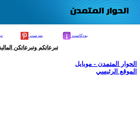
بودكاست
بنترست
تي
تبرعاتكم وتبرعاتكن المال
الحوار المتمدن - موبايل
الموقع الرئيسي