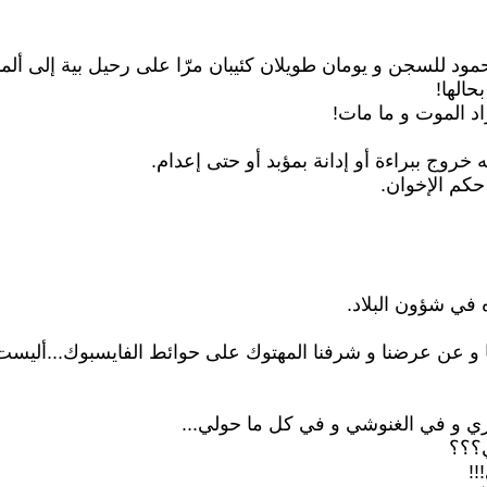
للسجن و يومان طويلان كئيبان مرّا على رحيل بية إلى ألماني
حالها!
د الموت و ما مات!
خروج ببراءة أو إدانة بمؤبد أو حتى إعدام.
 حكم الإخوان.
ه في شؤون البلاد.
عنّا و عن عرضنا و شرفنا المهتوك على حوائط الفايسبوك...أليست
زي و في الغنوشي و في كل ما حولي...
ي؟؟؟
!!