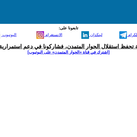
تابعونا على:
لكرام
لينكدإن
الانستغرام
اليوتيوب
ية تحفظ استقلال الحوار المتمدن، فشاركونا في دعم استمرارية 
[اشترك في قناة ‫«الحوار المتمدن» على اليوتيوب]