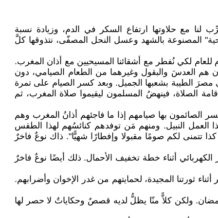
ِّب لنا مع حلاوتها ارتفاع السكر في الدم، وزيادة نسبة
" المصنوعة بالشهد وعسل النحل المصفّى، نتذوقها كلَّ
ام للعام لكي نُفطر مع أشقائنا المسيحيين مع أذان المغرب.
ولون هم العدسَ والبقول وغيرهما من الطعام الصيامي، دون
ي مصرَ الطيبة بشعبها الجميل. وبعد كسر الصيام على تمرة
لإقامة الصلاة، فينهضُ المسلمون ليقيموا صلاة المغرب، ثم
سر الصائمون بها صيامهم إذا ما فاجئهم أذانُ المغرب وهم
العمل النبيل. ومنهم مَن توفدهم كنائسُهم لهذا الطقس
تتمنى لكم صومًا مقبولا وإفطارًا شهيًّا". ذاك نوعٌ فاخرٌ
الكهربائي أثناء خطة تخفيف الأحمال. ذلك أيضًا نوعٌ فاخرٌ
ناء ثورتنا المجيدة، لحمايتهم من غدر الإخوان وأضرابهم.
. ولكن كلاًّ منّا يظلُّ لديه قصصٌ وحكاياتٌ لا حصر لها