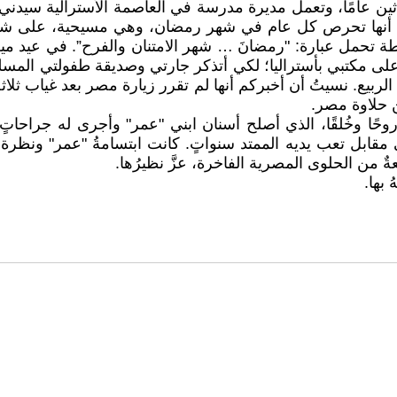
لا أنها تحرص كل عام في شهر رمضان، وهي مسيحية، على شرا
حمل عبارة: "رمضانَ … شهر الامتنان والفرح”. في عيد ميلادها 
 مكتبي بأستراليا؛ لكي أتذكر جارتي وصديقة طفولتي المسلمة
الربيع. نسيتُ أن أخبركم أنها لم تقرر زيارة مصر بعد غياب ثلاث
من حلاوة مصر.
انُ روحًا وخُلقًا، الذي أصلح أسنان ابني "عمر" وأجرى له جر
 مقابل تعب يديه الممتد سنواتٍ. كانت ابتسامةُ "عمر" ونظر
ٌ من الحلوى المصرية الفاخرة، عزَّ نظيرُها.
بها.