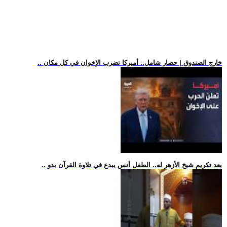
.. خارج الصندوق | حصار شامل.. أميركا تضرب الإخوان في كل مكان
.. بعد تكريم شيخ الأزهر له.. الطفل أنس يبدع في تلاوة القرآن بدو