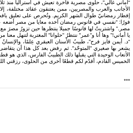
الأجانب والعرب والمصريين، ممن يعتنقون عقائد مختلفة، إ
إفطار رمضانيّ طوال الشهر الكريم. وتُحرص على تعليق يافطة ت
فورًا: “نفسي في فانوس رمضان آخده معايا من مصر أضعه على
مصر.” واشتريتُ لها فانوسًا جميلا ينتظرها حين تزورُ مصرَ مع 
يا أماني!” وها أنا و"عمر" ننتظرُ "حلوانا" المغتربة لتنهل معنا 
“د. أيمن فايز فرح"، طبيبُ الأسنان العبقري عِلمًا، والإنس
يشعر بها صغيري "المتوحّد". ثم رفض بعد كل هذا أن يتقاضى
الأتعاب الوحيدة التي يقبلها ذلك الطبيبُ الفارس، الذي هو قطعة
الخميس القادم، أقدّم لكم قطعًا أخرى من الحلوى، رزقني اللهُ 
***