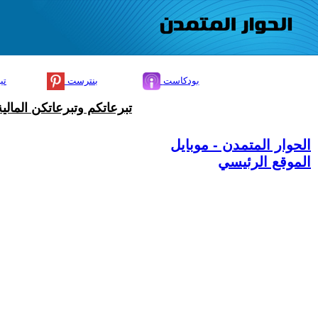
بودكاست
بنترست
تي
تبرعاتكم وتبرعاتكن المال
الحوار المتمدن - موبايل
الموقع الرئيسي