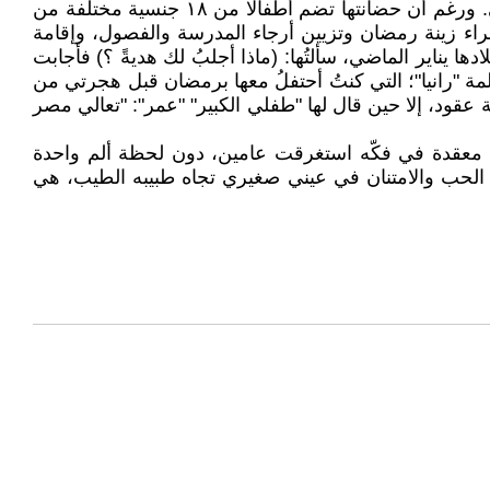
“أماني غالي"، حلوى مصرية فاخرة تعيش في أستراليا منذ ثلاثين عامًا، وتعمل مديرة مدرسة في العاصمة الأسترالية سيدني. ورغم أن حضانتها تضم أطفالا من ١٨ جنسية مختلفة من
ء زينة رمضان وتزيين أرجاء المدرسة والفصول، وإقامة
يناير الماضي، سألتُها: (ماذا أجلبُ لك هديةً ؟) فأجابت
 "رانيا"؛ التي كنتُ أحتفلُ معها برمضان قبل هجرتي من
ة عقود، إلا حين قال لها "طفلي الكبير" "عمر": "تعالي مصر
احاتٍ معقدة في فكّه استغرقت عامين، دون لحظة ألم واحدة
ة الحب والامتنان في عيني صغيري تجاه طبيبه الطيب، هي