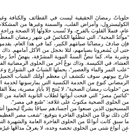
حلوياتُ رمضانَ الحقيقية ليست في القطائف والكنافة وغيرها 
الكوليسترول، وأمراض القلب، والسمنة وغيرها من المشكلات
عامٍ، فتملأ القلوبَ بالفرح، ولا تُسبب حلاوتُها إلا الصحة وراح
"موائدُ المحبة"، التي تنظّمُها الكنائسُ في شهر رمضان المعظّ
فإن صادفَ رمضانُنا صيامَهم الكبير، كما في هذا العام، يقدم
حتى أن يُشعرونا بصيامهم، لئلا نخجل من الأكل أمامهم. ذاك 
وشربة ماء، كما تنصُّ السنةُ النبوية المشرّفة، ينهضُ أحدُ 
العشاء، في الكنيسة. وذاك نوعٌ آخر من الحلوى الرمضانية الفا
"علب التمر والماء والعصير"، يحملها الشبابُ في الشوارع وعل
خارج بيوتهم. سوف تكتشف أن معظم أولئك الشباب الجميل حا
الرمضاني كنوع من الخدمة الكنسية التي يمارسونها لخدمة المجت
من "حلويات رمضان الصحية"، لا يُنتج إلا بأيادٍ مصرية، يملأ ا
“كنائسُ مصرَ" التي فتحت أبوابَها لطلاب الثانوية العامة من ا
من الحلوى الصحية مكتوبٌ على غلافه: "صُنع في مصر".
المسيحيون الذين صنعوا من أجسادهم سياجًا بشريًّا ليحموا أ
كان ذلك نوعًا من الحلوى الفاخرة بتوقيع: “شعب مصر العظيم.
ما سبق كانت أنواعًا من الحلوى الفاخرة العامة والشهيرة الت
عن أنواع شتى من الحلوى تخصه وحده، لا يعرفُ مذاقَها غيرُه