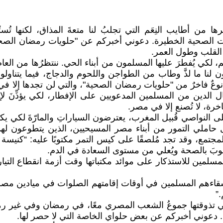
من أطايب النِعَم التي تجلبُ لنا متعةَ المذاق، لكنها تُسر
 الصحية الخطيرة. دعوني أخبركم عن "حلويات رمضان الصحية
ة القلب وطول العمر.
م، لكي يُفطرَ عليها المسلمون من أبناء الحي. ننتظرُها من الع
ون لنا ما لذَّ وطاب من الطواجن واللحوم والدجاج، فيما يتنا
نوعٌ فاخرٌ من "حلويات رمضان الصحية"، والتي لن تجدها إلا ف
رجال الدين من المسلمين المدعويين على الإفطار، لكي يؤذِّنَ 
خرة، لا تُصنع إلا في مصر.
ى النواصي قُبيل المغرب، يعترضون السياراتِ والمارّةَ لكي يك
ملي التمور من أبناء مصر المسيحيين، الذين يتطوعون لهذا 
مع، وقد تجد مُلصقًا على كيس التمر مكتوبًا عليه: “كنيسة كذا 
لقلوبَ بالصحة ويُعلي من مستوى السعادة في الدم.
لمسلمين للاستذكار على موائد مكتباتها وقت أزمة انقطاع التيار 
شقاءهم المسلمين في أوقات إقامتهم الصلوات في ميادين مصر أث
”
ي تذوقتها جموعُ الشعب المصري معًا، في رمضان وفي غير رمضان
. دعوني أخبركم عن بعض حلواي الخاصة التي لا حصر لها.