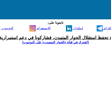
تابعونا على:
لكرام
لينكدإن
الانستغرام
اليوتيوب
ية تحفظ استقلال الحوار المتمدن، فشاركونا في دعم استمرارية 
[اشترك في قناة ‫«الحوار المتمدن» على اليوتيوب]