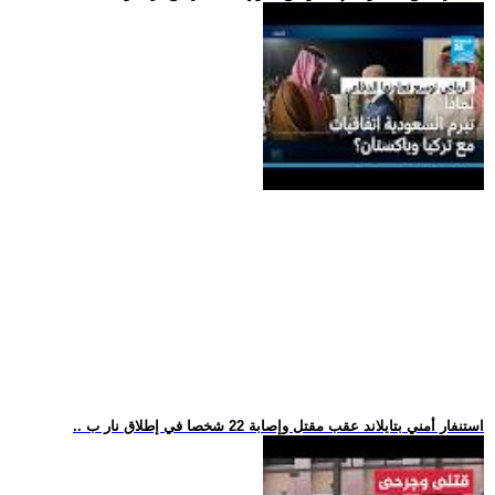
.. استنفار أمني بتايلاند عقب مقتل وإصابة 22 شخصا في إطلاق نار ب