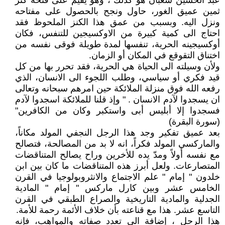
عبد الحسين شعبان هو كذلك ، وهو يقيم على فتحة كنز
ثمين عميق الغور، حاول ونجح بالحصول على مفتاحه
ونزل اليه. وبسبب من عمق هذا الكنز الملحوظ فقد
احتاج الى كمية كبيرة من الاوكسيجين للتنفس، فكان
أوكسيجينه الحرية، تنفسها لمدة طويلة فوقى نفسه من
اختناق التقوقع في المكان أو الزمان.
ولأن وسيلته الى الحياة هي الحرية، فقد تحرر بها من كل
قيد فكري أو سياسي، وطلب اللجوء الى الانسان، الذي
رفعه الله فوق منزلة الملائكة حين امرهم سبحانه وتعالى
ان يسجدوا لآدم الانسان . " وإذ قلنا للملائكة اسجدوا لآدم
فسجدوا إلا أبليس أبى واستكبر وكان من الكافرين"
(سورة البقرة)
بعد عميق تفكير وجد هذا الرجل النجفي المولد مكاناً،
والماركسي المولد فكراً، انه لا بد من المصالحة، فتصالح
مع نفسه أولاً ومدّ يده للأخرين وراح يصالح المتناقضات
المتصارعات. ولعل أبرز هذه المتناقضات ما كان بين ابن
خلدون " إمام " علم الاجتماع والانثروبولوجيا في القرن
الخامس عشر وبين كارل ماركس " إمام " المادية
الجدلية والمادية التاريخية والصراع الطبقي في القرن
التاسع عشر. هذا مع قناعته بأن خلاف الأئمة رحمة للأمة.
هذا الرجل ، إضافة الى تعدد صفاته والمواهب، فإنه