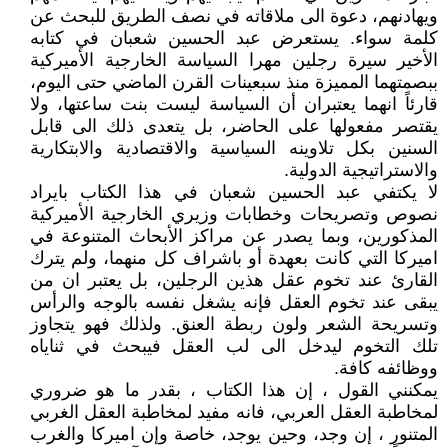
ويهادنهم، دعوة الى ملاقاته في نصف الطريق للبحث عن
كلمة سواء. يستعرض عبد الحسين شعبان في كتابه
الأخير سيرة رجلين مهرا السياسة الخارجية الأميركية
ببصمتهما المميزة منذ سبعينات القرن الماضي حتى اليوم،
قارئاً انهما يعتبران أن السياسة ليست بنت ساعتها، ولا
يقتصر مفعولها على الحاضر، بل يتعدى ذلك الى قابل
السنين بكل تلاوينه السياسية والاقتصادية والابتكارية
والاستراتيجية الدولية.
لا يكتفي عبد الحسين شعبان في هذا الكتاب بايراد
نصوص وتصريحات وخطابات وزيري الخارجية الأميركية
المذكورين، وبما يصدر عن مراكز الأبحاث المتنوعة في
اميركا التي كانت بعهدة أو باشراف كل منهما، ولم يترك
القارئ عند تخوم عقل هذين الرجلين، بل يعتبر ان من
يبقى عند تخوم العقل فإنه يشغل نفسه بالوجه والرأس
وتسريحة الشعر ولون ربطة العنق. ولذلك فهو يتجاوز
تلك التخوم ليدخل الى لب العقل فيبحث في ثناياه
ووظائفه كافة.
يمكنني القول ، إن هذا الكتاب ، بقدر ما هو ضروري
لمخاطبة العقل العربي، فانه مفيد لمخاطبة العقل الغربي
المتنور ، إن وجد، وحين يوجد، خاصة وإن اميركا والغرب