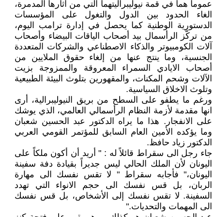
عموماً هما في قمة نيوليبراليتهما التي من آثارها المدمرة،
الغاء الحدود بين الدول والتغول على المؤسسات
الدستورية الوطنية كما يحصل في إدارة ترامب اليوم،
من تركّز الرأسمال بيد أصحاب الياقات البيضاء وأصحاب
آلات الكومبيوتر والذكاء الاصطناعي والشركات المتعددة
الجنسية، وما ينتج عنها من إلغاء حقوق الملايين من
أصحاب الايادي السمراء المعروقة والممزوجة بزيت
الآلات وشحم المكنات، والمقهورين بتلوث البيئة الطبيعية
وتلوث الاخلاق السياسية.
ورغم ما يطفو على السطح من بريق النيوليبرالية، أرى
انها مقدمة لأزمة النظام الرأسمالي العالمي، الذي يوشك
على الانفجار. هذا ما يراه الدكتور عبد الحسين شعبان
وما يؤكده الأمين العام السابق للمؤتمر القومي العربي
الدكتور زياد حافظ.
جاء رجل الى سقراط قائلاً له : " أريد أن أكون ملكاً على
اليونان لأن الملك الحالي ليس جديراً بقيادة دفة سفينة
اليونان،" فأجابه سقراط " لا تقس نفسك الى مهارة
الربان، بل قس نفسك الى حجم الانواء التي تهدد
السفينة. لا تقس نفسك إلى الأشخاص، بل قس نفسك
الى المهمات والتحديات."