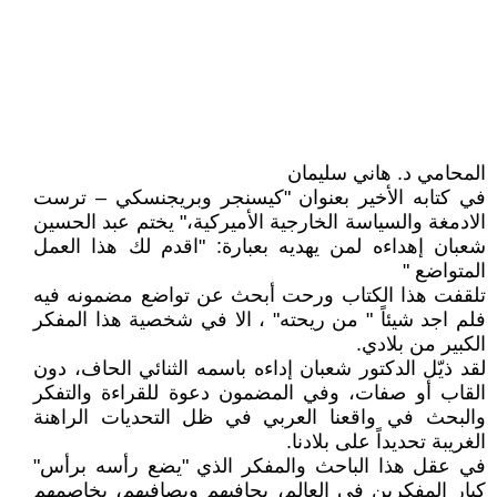
المحامي د. هاني سليمان
في كتابه الأخير بعنوان "كيسنجر وبريجنسكي – ترست
الادمغة والسياسة الخارجية الأميركية،" يختم عبد الحسين
شعبان إهداءه لمن يهديه بعبارة: "اقدم لك هذا العمل
المتواضع "
تلقفت هذا الكتاب ورحت أبحث عن تواضع مضمونه فيه
فلم اجد شيئاً " من ريحته" ، الا في شخصية هذا المفكر
الكبير من بلادي.
لقد ذيّل الدكتور شعبان إداءه باسمه الثنائي الحاف، دون
القاب أو صفات، وفي المضمون دعوة للقراءة والتفكر
والبحث في واقعنا العربي في ظل التحديات الراهنة
الغريبة تحديداً على بلادنا.
في عقل هذا الباحث والمفكر الذي "يضع رأسه برأس"
كبار المفكرين في العالم، يجافيهم ويصافيهم، يخاصمهم