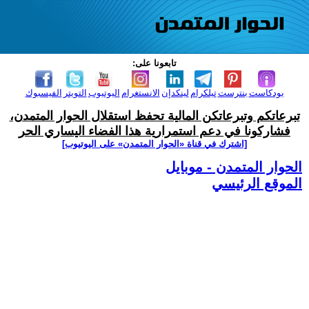
تابعونا على:
بودكاست
بنترست
تيلكرام
لينكدإن
الانستغرام
اليوتيوب
التويتر
الفيسبوك
تبرعاتكم وتبرعاتكن المالية تحفظ استقلال الحوار المتمدن،
فشاركونا في دعم استمرارية هذا الفضاء اليساري الحر
[اشترك في قناة ‫«الحوار المتمدن» على اليوتيوب]
الحوار المتمدن - موبايل
الموقع الرئيسي