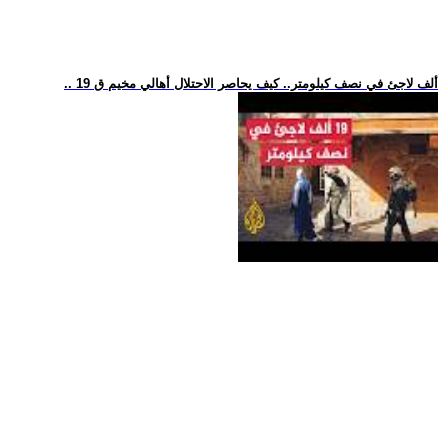
.. 19 ألف لاجئ في نصف كيلومتر.. كيف يحاصر الاحتلال أهالي مخيم ق