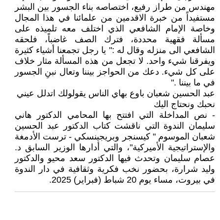
مهندس من طراز رفيع، اختصاصه بناء الجسور بين البشر
مستفيداً من خبرة الاقدمين من علمائنا في هذا المجال
وخاصة الإمام الشافعي الذي اختلف معه تلميذه على
مسألة فقهية محددة، فترك الصف غاضباً، فلحقه
الشافعي الى منزله وقال له :" يا رجل تجمعنا أشياء كثيرة
ويفرقنا شيء واحد. لا تجعل من هذه المسألة مثار خلاف
على كل شيء. دعك من الحواجز بيننا وتعال نبنِ الجسور
في ما بيننا ."
عبد الحسين شعبان باوع بهاي الناس يقولولك اتدلل عيني
نحبك ونحتاج اليك
- نص المداخلة التي افتتح بها المحامي الدكتور هاني
سليمان الندوة التي ناقشت كتاب الدكتور عبد الحسين
شعبان الموسوم " كيسنجر وبريجينسكي - ترست الأدمغة
والإستراتيجية الأميركية"، والتي أدارها الوزير السابق د.
عصام سليمان وتحدث فيها الدكتور سعد محيو والدكتور
وليد شرارة، بحضور نخب فكرية وثقافية في دار الندوة
في بيروت، مساء يوم 20 شباط (فبراير) 2025.