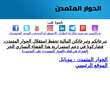
تابعونا على:
بودكاست
بنترست
تيلكرام
لينكدإن
الانستغرام
اليوتيوب
التويتر
الفيسبوك
تبرعاتكم وتبرعاتكن المالية تحفظ استقلال الحوار المتمدن،
فشاركونا في دعم استمرارية هذا الفضاء اليساري الحر
[اشترك في قناة ‫«الحوار المتمدن» على اليوتيوب]
الحوار المتمدن - موبايل
الموقع الرئيسي