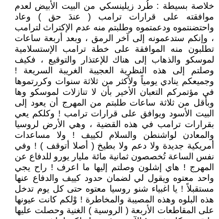
خلاصة بسيطة : طُرد زيلينسكي من البيت الأبيض لعدم
موافقته على قرارات ترامب ( عندَ حق ) وعاد
واحتضنتموه ودعمتموه وطلبتم منه عدم الإكتراث لترامب
، وإنكم ستدعمونه إلى آخر الرمق ، وبعد أربعة ساعات
تطلبون منه الموافقة على خطة ترامب الإستسلامية
لموسكو والذهاب إلى هناك للإعتذار والتوقيع ، فكيف
وصلتم إلى هذه النظرية العجيبة الغريبة السريعة !
وجميعكم ينادي يومياً ولأكثر من ثلاثة سنوات وكررتموها
في مؤتمركم التعبان الأخير بأن لا تنازلات لموسكو وها
وبأقل من ثلاثة ساعات طلبتم من المهرج أن يعود إلى
البيت الأسود ويوافق على قرارات ترامب ! وكلكم يعي
بقرارات ترامب في هذه القضية ، وهي الأرض لروسيا
والمعادن لواشنطن والسلام لكييف ! ولا مساعدات
أمريكية جديدة ولا دعم ولا بطيخ ( أصلا أتوقف ) ! وفي
نفس الساعة تُخصصون ثمانية مائة مليار يورو للدفاع عن
المهرج ! هاي إشلون وصلتم إليها ما اعرف ! راح يجي
واحد معتوه ويقول لي لضمان حدود كييف والدفاع عنها
مستقبلاً ! يا اغبياء شنو روسيا معتوه حتى كل يوم تدخل
هذه البلوه وهذه المصيبة والمخاطرة ! وْلكم كانت عيونها
على المقاطعات الأربعة ( الروسية ) الغنية وحصلت عليها