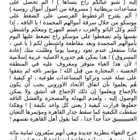
إليه ( شنو عبالكم راح ينساها ) ! ألم تحصل على
مساعدات بريطانية ( مسروقة من أصول أموال روسية )
! ألم يقترح الزعطوط الفرنسي على الضغط على
موسكو من خلال سرقة أموالهم المجمدة ! يا التافه ، إذا
كُنتم وكل الناتو والغرب دعمتم المهرج ومعكم واشنطن
نفسها ولم تضغطوا على موسكو راح تضغط عليها اليوم
بأموالهم المجمدة وبعد مقاطعة واشنطن لكم ( يا غبي ،
ماذا ستفعل عندم تعود روسيا يوماً وطلبت منك إعادة
المسروق ) ! هذا يمكن هَم جذوره الاصليه عربية إسلامية
! لأن هذا الغباء متوفر ومعروف عليه في المنطقة
الخصبة ، المختارة من قِبل الله ! مؤتمر تافه لم يتفقوا
على سلة عنب وتركوا المساعدات طوعية ، او كيفية !
هُم يعلموا بأن اتفاق الأتحاد الاوروبي يجب أن يكون
بالإجماع ويعلموا إن ذلك الإجماع قد أنشق ولا يمكن
الوصول إليه ، ولعدم البهدلة والمصخرة والفشل التافه
جعلوها قرارت كيفية ( يعني كل واحد بكيفة ) ! وهكذا
سقطت الكيفية كما سقط جدار القاهرة ومؤتمرها التعبان
العتييييييييق جداً جداً جدا ، كما يقول أهل القاهرة نفسهم !
خرج التفهاء بنظرية جديدة وهي أنهم سيُفرون ثمانية مائة
مليار يورو في ميزانية دفاعية لمساعدة المهرج ! من أين