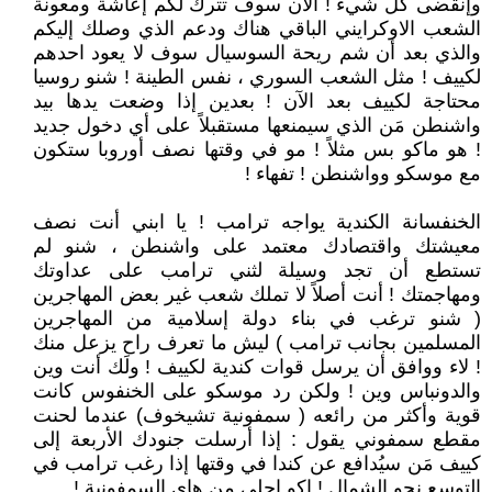
وإنقضى كل شيء ! الآن سوف تترك لكم إعاشة ومعونة
الشعب الاوكرايني الباقي هناك ودعم الذي وصلك إليكم
والذي بعد أن شم ريحة السوسيال سوف لا يعود احدهم
لكييف ! مثل الشعب السوري ، نفس الطينة ! شنو روسيا
محتاجة لكييف بعد الآن ! بعدين إذا وضعت يدها بيد
واشنطن مَن الذي سيمنعها مستقبلاً على أي دخول جديد
! هو ماكو بس مثلاً ! مو في وقتها نصف أوروبا ستكون
مع موسكو وواشنطن ! تفهاء !
الخنفسانة الكندية يواجه ترامب ! يا ابني أنت نصف
معيشتك واقتصادك معتمد على واشنطن ، شنو لم
تستطع أن تجد وسيلة لثني ترامب على عداوتك
ومهاجمتك ! أنت أصلاً لا تملك شعب غير بعض المهاجرين
( شنو ترغب في بناء دولة إسلامية من المهاجرين
المسلمين بجانب ترامب ) ليش ما تعرف راح يزعل منك
! لاء ووافق أن يرسل قوات كندية لكييف ! ولَك أنت وين
والدونباس وين ! ولكن رد موسكو على الخنفوس كانت
قوية وأكثر من رائعه ( سمفونية تشيخوف) عندما لحنت
مقطع سمفوني يقول : إذا أرسلت جنودك الأربعة إلى
كييف مَن سيُدافع عن كندا في وقتها إذا رغب ترامب في
التوسع نحو الشمال ! اكو احلى من هاي السمفونية !