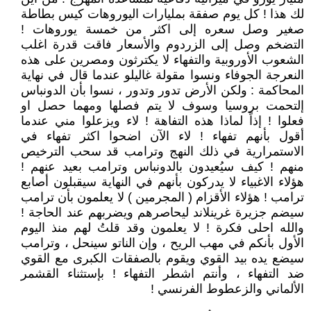
لك هذا ! كل يوم صفقة بمليارات اليوروهات كيس بطاطة
صغير وصل سعره إلى اكثر من خمسة يوروهات !
التضخم وصل إلى الزردوم والأسعار فاقت قدرة اغلب
الشعوب الأوروبية والتفهاء لا يكترثون ومصرين على هذه
النعرجة الجوفاء ونسوا مقولة غاليلو عندما قال في نهاية
المحاكمة : ولكن الأرض تدور وتدور ، نسوا بأن الدونباس
إلتحمت بروسيا وسوف لا يتم فصلها ومهما حصل او
فعلوا ! إذاً لماذا هذه التفاهة ! لاء ويزعلوا مني عندما
أقول بأنهم تفهاء ! لاء الآن اضحوا اكثر تفهاء في
الاستمرارية في ذلك النهج وترامب قد سحب الترخيص
منهم ! كيف سيُعيدون بالدونباس وترامب بعيد عنهم !
هؤلاء الاغبياء لا يدركون بأنهم في النهاية سيقبلون أصابع
ترامب ! هؤلاء الأقزام ( المجرمين ) لا يعلمون بأن ترامب
سيضم جزيرة غرينلاند ليحاصرهم ويضربهم عند الحاجة !
والله احلى فكرة ! لا يعلمون وقد قلتُ لهم منذ اليوم
الأول بأنكم في مهب الريح ، وإن الناتو سينحل ، وترامب
سيضع يده بيد القوي ويقوم بالصفقات الكبرى مع القوي
ضد التفهاء ، وأنتم اشطر التفهاء ! بإستثناء القشمر
الألماني والزعطوط الفرنسي !