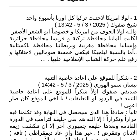
1 - لولا امريكا لاحتلت تركيا كل اوربا بأسبوع واحد
شيخ صفوك ( 2025 / 3 / 5 - 13:42 )
والله لولا الخوف من امريكا و خصوصاً ابو الشعر الأصفر
لكانت ألمانيا محافظة تركية و فرنسا محافظة جزائرية
وإسبانيا محافظة مغربية وبريطانيا محافظة باكستانية
..أما بالنسبة لبلجيكا فيكفي خمسة صوماليين لاحتلالها و
رفع علم حركة الشباب الإسلامية عليها . …
2 - شكراً للموقع على اعادة خاصية التنبيه
نيسان سمو الهوزي ( 2025 / 3 / 5 - 14:42 )
صديقي صفوك اولاً شكراً للموقع على اعادة خاصية
التنبيه في الردود او التعليقات ! يا اخي الموقع كان صار
اعمى !
ثانياً : صادقاً هذا الذي سيحصل في النهاية وقد تكلمنا فيه
مراراً وتكراراً ! إلا الله هم بقى خليفة لترامب في الدورة
القادمة وبعدها خليفة جمهوري آخر إلا ان تنكشف زيفة
الادبان وتنقرض ! . غير هذا وإن عاد ديمقراطي ( تافه )
بعد ترامب فسنعود لنقطة الأسلمة الأوروبية ! ونحن