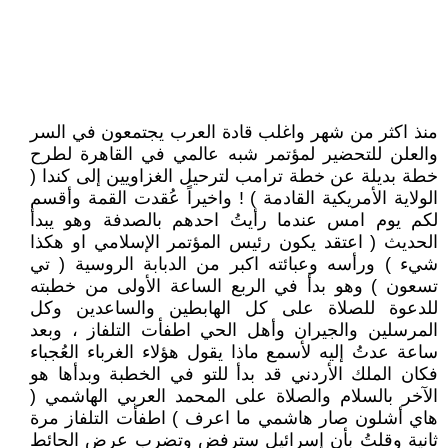
منذ اكثر من شهر واغلب قادة العرب يجتمعون في السر
والعلن للتحضير لمؤتمر شبه عالمي في القاهرة لطرح
خطة بديلة عن خطة ترامب لترحيل الغزاويين إلى كندا (
الولاية الأمريكية القادمة ) ! واخيراً عُقدت القمة وأقسم
لكم يوم امس عندما رأيتُ احدهم بالصدفة وهو يبدأ
الحديث ( اعتقد يكون رئيس المؤتمر الإسلامي او هكذا
شيء ) ورأسه وعبائته اكبر من الدبابة الروسية ( تي
تسعون ) وهو بدأ في الربع الساعة الأولى من خطبته
للدعوة للصلاة على كل الهابطين والساعدين وكل
المرسلين والجيران وأهل الحي اطفأت التلفاز ، وبعد
ساعة عدتُ إليه لأسمع ماذا يقول هؤلاء الغرباء العُجباء
فكان الملك الأردني قد بدأ للتو في الخطبة وبدأها هو
الآخر بالسلام والصلاة على المحمد العربي الهاشمي (
هاي أشلون صار هاشمي ما اعرف ) اطفأت التلفاز مرة
ثانية وقلتُ بأن إسرائيل سترفض وتضرب عرض الحائط