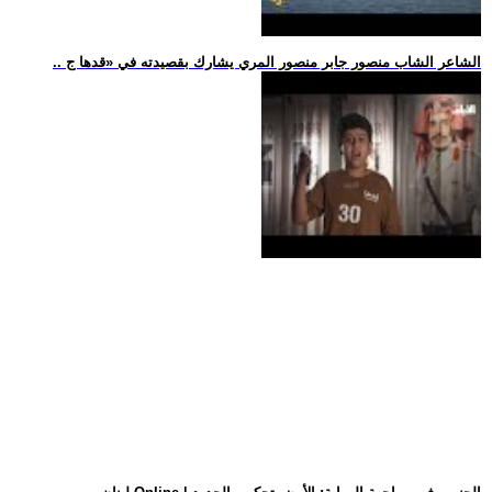
.. الشاعر الشاب منصور جابر منصور المري يشارك بقصيدته في «قدها ج