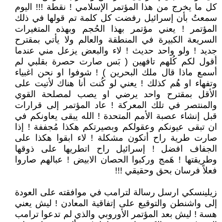
كل ما يخرج من هذا المؤتمر الإسلامي ! نقطة !!! اليوم
سمعتُ بأن إسرائيل رفضت كل كلمة تم قولها في ذلك
المؤتمر ! يعني مؤتمر بهذا الحُجم وبهذه المتغيرات
السريعة الكبيرة في المنطقة والعالم ولا يأتي بمقترح
جديد ! ولو واحد حديث ! لاء والبعض يزعل مني عندما
أقول لكم كُلهم تافهين ( بَس صارت حصرة بقلبي لم
أسمع ماذا قال ملك البحرين ) ! شوفوا او نحن اغبياء
وتفهاء او هُم كذلك ! يعني لو كُنت أنا هناك لأتيت على
الأقل بمقترح واحد يرضي او يصب لمصلحة القوي
والمنتصر في تلك المعركة ! عاد المؤتمر إلى قرارات
قبل إنشاء عصبة الأمم المتحدة ! الله يبقى يعاونكم في
ان تبقى عيونكم وعقولكم وبصيرتكم هكذا مُجففة ! إذا
صارت طرية راح أتكون مشكلة ! لاء ابقوا هكذا على
الجفاف افضل ! إسرائيل راح اتطريها على ذوقها
وطريقتها ! هَمج وركبوا الحصان الابيض ! عبالهم صاروا
فعلاً فرسان بحق وحقيقي !!!
زيلينسكي ارسل رسالة لترامب في موافقته على العودة
إلى واشنطن والتوقيع على إتفاقية المعادن ! ليش يعني
هسة ! ليش بعد المؤتمر الأوروبي والذي لم تدعوا ترامب