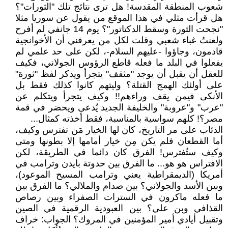
شعوب المنطقة المقدسة! هل ترى نتائج تلك "الثورات"؟
هل قرأت مثلي في هذا الموقع من يقول عن سوريا مثلا
"نجحت الثورة وسقط الدكتاتور"؟ يوم 14 جانفي لم أفرح
ولعنتُ غباء شعبي وقلت لكل من يعرفني أن الأخوانجية
قادمون، وجاؤوا -عليهم السلام-، لكن على حد علمي لم
يفعلوا في البلد ما فعله قاطع الرؤوس الجولاني، فكيف
للعقل أن يقبل أن يوجد "مثقف" يتجرأ ويذكر لفظ "ثورة"
على أولئك الهمج القتلة؟ وليتهم كانوا كذلك فقط بل
الأنكى فيمن يقف وراءهم!! وكيف يتجرأ ويتكلم عن
"عرب" و"عروبة" والخليفة الجديد يُدعى ويحضر في قمة
مصر؟! كلهم سواسية بالمناسبة، فقط أخذته كمثال...
الذئاب على مر التاريخ، كان لها الخيار مَن تفترس وكيف،
أما القطعان فلم يكن مِن خيار أمامها إلا بطونها ومتى
وكيف ستُفترس! الفرق كان دائما في الطريقة، لكن
الافتراس هو هو... ما الفرق بين حدوتة بايدن وترامب في
أمريكا (الديمقراطية يعني وترامب المسيح الموعود)،
وبين الأسد والجولاني؟ بين صدام والملالي؟ ما الفرق بين
ما فعله ماكرون في السترات الصفراء وبين رصاص
القذافي وبن علي؟ بين العبودية الرقمية في الصين
وتقبيل أيادي أمير المؤمنين في المروك؟ الجواب: خراف