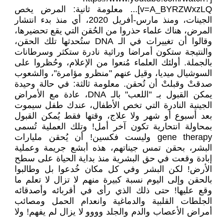
v=A_BYRZWxzLQ]... معلومة ثانية: المرض يخص
الجينات، ومنذ مارس-أفريل 2020، أي منذ بدء انتشار
المرض، هناك علماء حذروا من الحُقن التي يقع تحضيرها،
وقالوا أن تغييرات في الـ DNA ستُحدثها تلك الحقن،
والنتيجة ستكون أمراضا وراثية نادرة ستكثر وسرطانات
بالجملة. أولئك العلماء مُنعوا من الإعلام، وحُظروا على
السوشيال ميديا، وقيل عنهم "منظرو مؤامرة"، والشعوب
صدقتْ وقبلتْ أن تُحقن. معلومة ثالثة: في حالة وحيدة
يمكن القبول بـ "اللعب" بالـ DNA، عادة مع الأمراض
الجينية النادرة التي تخص الأطفال، عندك طفل سيموت
بعد أسبوع أو شهر ولا علاج، وقتها فقط يُمكن القبول
بمحاولة انتحارية تكون آخر أمل! وتلك العملية تُسمى
gene therapy وليست فكسين! أن يُحقن مليارات
البشر، بحقن تمس جيناتهم، هذه أبشع جريمة وعملية
إبادة وقعت في حق البشرية منذ بداية الحياة على سطح
الأرض! لكن البشر وفي كل مكان خُدعوا بل وطالبوا
بالحقن وإلى اليوم نسبة كبيرة منهم لا تزال لا تعلم ما
وقع عليها! حتى ذلك الذي رأى في أقربائه وأصدقائه
الجلطات القلبية والدماغية وانعدام الحمل ومصائب
أمراض الأعصاب والدم والجلد وووو لا يزال لم يفهم! ولا