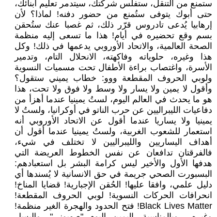
ستمنع من التنقل، ستفلس شركتك، سيتدمر تعليم أبنائك،
حتى أبوك يتوفى ستُمنع من حضور دفنه! لماذا؟ لأن
إرهابيا يُدعى تادروس قرّر ذلك، ثم غصبا عنك ستُحقن
بسم وقع تحضيره في أيام! هذا ما تسعى إليه منظمة
الصحة العالمية، والاتحاد الأوروبي يدعمها في ذلك! وكل
هذا وغيره، حلوياته وفاكهته، الانحلال التام، وتدمير
الأسرة، واغتصاب براءة الأطفال تحت مسميات النسوية
ولوبي الحروف المقطعة ووو: خطاب يميني ستقول؟
وأقول لا يمين ولا يسار ولا وسط ولا فوق ولا تحت، هذا
هو ما يحدث في العالم اليوم، لستُ يمينيا عندما أهزأ من
دفاعيات الليبراليين عن حرب الناتو في أوكرانيا، ولستُ لا
يمينيا ولا يساريا عندما أقول عن الاتحاد الأوروبي أنه
استعمار للشعوب الغربية، ولستُ يمينيا عندما أقول أن
أهداف اليساريين والليبراليين لا تختلف في شيء،
فالفرقتان تدافعان عن نفس الخطوط العريضة التي
هدفها الأول والأخير ليس كرامة البشر بل استعبادهم:
البسبورت الصحي جريمة في حق الانسانية لا يُسندها أي
دليل علمي، وافقا عليها! الحُقن الإجبارية! قضايا المناخ!
انحرافات الحركات النسوية! لوبي الحروف المقطعة!
Black Lives Matter! فتح الحدود والهجرة الغير منظمة!
وغيره... وبالمناسبة، اليمين اليوم "صهيوني"، واليسار