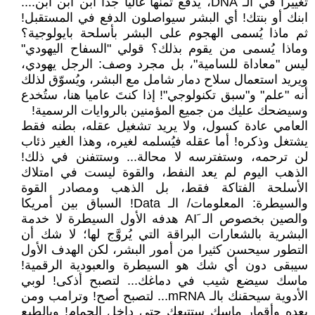
تغييرا في الـ DNA، يدفع ثمنها غاليا جدا ابن ابن ابن....
ابنك أو بنتك! أي البشر سيواصلون الدفع في المستقبل!
ثم ماذا يُسمى الهجوم على البشر بأسلحة بايولوجية؟
وماذا يُسمى من يقوم بذلك؟ قولي "السفاح اليهودي"
ليس "معاداة للسامية"، بل مجرد وصف: الرجل يهودي،
ويريد استعمال سلاح دمار شامل مع البشر، ويُسوّق لذلك
أنه "علم" و"سبق تكنولوجي"! إذا كنتَ عاميا هنا، ستُخدع
وسيضحك عليك من جميع المؤمنين بالروايات الرسمية!
العامي عادة كسول، ولا يريد تشغيل عقله، بطنه فقط
يشتغل وذكره! أما عقله فيُسلمه لغيره، وهذا الغير ذئاب
لن ترحمه، وستفترسه لا محالة... وستتفنن في ذلك!
الذهب اليوم لم يعد النفط، والقوة ليست في امتلاك
الأسلحة الفتاكة فقط، بل الذهب ومصادر القوة
والسيطرة: المعلومات/ الـ Data! السباق بين أمريكا
والصين بخصوص الـ َAI هدفه الأول السيطرة لا خدمة
البشرية بالشعارات البراقة التي يُروَّج لها؛ لا شك أن
التطور سيحسن كثيرا من أمور البشر، لكن الهدف الأول
سيبقى دون أي شك هو السيطرة والعبودية الرقمية!
ماسك سيضع شيب في دماغك... لتصبح أذكى! لوبي
الأدوية سيحقنك بالـ mRNA... لتصبح أصح! وترامب ومن
بعده وأقمار ماسك ستتبعك حتى داخل الحمام! وبالطبع