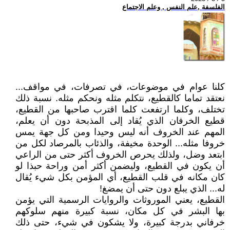
الفلسفة ,علم النفس , وعلم الاجتماع
كلنا عوام في موضوعات، في تصرفات، في مواقف...
نعتقد تماما كالقطيع، نتكلم مثله ونحكم مثله. نسبة ذلك
تختلف، وكلما ارتفعت كلما اقترب صاحبها من القطيع،
قطيع الخرفان الذي يُقاد إلى المذبحة دون أن يعلم،
المهم عند الخروف أنه ليس وحيدا ومن كل جهة يمس
خروفا مثله... الوحدة مخيفة، والذئاب بالمرصاد لكل من
ابتعد وضل، ولذلك يحرص الخروف أكثر حتى من الراعي
أن يكون في القطيع، وليضمن أكثر أمن وراحة حبذا لو
كان مكانه في قلب القطيع، أي المؤمن بكل شيء يُقال
له... الذي يبلع دون حتى أن يمضغ!
القطيع، يعني الموروثات والروايات الرسمية التي يؤمن
بها البشر في كل مكان، نسبة كبيرة منهم سلوكهم
خرفاني بدرجة كبيرة، ولا يشكون في شيء، حتى ذلك