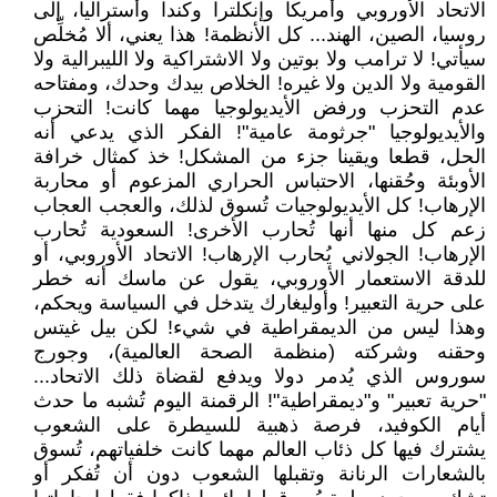
الاتحاد الأوروبي وأمريكا وإنكلترا وكندا وأستراليا، إلى
روسيا، الصين، الهند... كل الأنظمة! هذا يعني، ألا مُخلِّص
سيأتي! لا ترامب ولا بوتين ولا الاشتراكية ولا الليبرالية ولا
القومية ولا الدين ولا غيره! الخلاص بيدك وحدك، ومفتاحه
عدم التحزب ورفض الأيديولوجيا مهما كانت! التحزب
والأيديولوجيا "جرثومة عامية"! الفكر الذي يدعي أنه
الحل، قطعا ويقينا جزء من المشكل! خذ كمثال خرافة
الأوبئة وحُقنها، الاحتباس الحراري المزعوم أو محاربة
الإرهاب! كل الأيديولوجيات تُسوق لذلك، والعجب العجاب
زعم كل منها أنها تُحارب الأخرى! السعودية تُحارب
الإرهاب! الجولاني يُحارب الإرهاب! الاتحاد الأوروبي، أو
للدقة الاستعمار الأوروبي، يقول عن ماسك أنه خطر
على حرية التعبير! وأوليغارك يتدخل في السياسة ويحكم،
وهذا ليس من الديمقراطية في شيء! لكن بيل غيتس
وحقنه وشركته (منظمة الصحة العالمية)، وجورج
سوروس الذي يُدمر دولا ويدفع لقضاة ذلك الاتحاد...
"حرية تعبير" و"ديمقراطية"! الرقمنة اليوم تُشبه ما حدث
أيام الكوفيد، فرصة ذهبية للسيطرة على الشعوب
يشترك فيها كل ذئاب العالم مهما كانت خلفياتهم، تُسوق
بالشعارات الرنانة وتقبلها الشعوب دون أن تُفكر أو