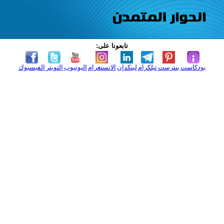
تابعونا على:
بودكاست
بنترست
تيلكرام
لينكدإن
الانستغرام
اليوتيوب
التويتر
الفيسبوك