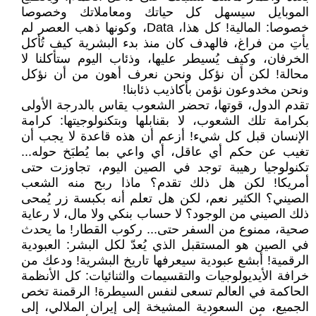
الموبايل سيسهل كل حياتك ومعاملاتك وخصوصا
خصوصا: المالية! كل هذا، Data، وكونها ذهب العصر لم
يأتِ من فراغ، فالهدف كان منذ بدء البشرية كيف تُأكل
الخرفان، وكيف يُسيطر عليها، وذئاب اليوم ستأكلنا لا
محالة! لكن أن نؤكل ونحن نعرف أهون من أن نؤكل
ونحن مخدوعون نؤمن بأكاذيب ذئابنا!
تقدم الدول، قوتها، تحضر الشعوب يقاس بالدرجة الأولى
بكرامة تلك الشعوب، لا بقنابلها وبتكنولوجيتها: كرامة
الإنسان قبل كل شيء! أزعم أن هذه قاعدة لا يجب أن
تغيب عن حكم أي عاقل، أي واعي بما يُطبَخ حوله...
تكنولوجيا رهيبة توجد في الصين اليوم، تجاوزت حتى
أمريكا! لكن هل ذلك تقدم؟ ماذا ربح منه الشعب
الصيني؟ الكثير نعم، لكن هل تعلم أنه بكبسة زر يُمحى
ذلك الصيني من الوجود؟ لا حساب بنكي ولا مال، لا رعاية
صحية، ممنوع من السفر حتى... ركوب القطار! ما يحدث
في الصين هو المستقبل الذي يُعدّ لكل البشر: العبودية
الرقمية! أبشع عبودية سيعرفها تاريخ البشرية! ودعك من
خرافة الأيديولوجيات والتقسيمات والثنائيات: كل الأنظمة
الحاكمة في العالم تسعى لنفس السيطرة! الرقمنة تخص
الجميع، من السعودية المشيخة إلى إيران الملالي، إلى