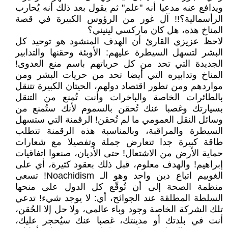
ويدافع عنه مدعيا أنه "علم" ثم يقول بعد ذلك أنه يُحارب
الرأسمالية؟!! آل غور من الرؤوس الكبيرة في قصة
المناخ هذه، هل كان ماركسي لينيني؟
لاحظ عزيزي القارئ أن الهدف المنشود هو توحيد كل
البشر لتسهل السيطرة عليهم: الأوبئة وحقنها والتدابير
الجديدة التي تحد من كل حرياتهم باسم منع العدوى!
المناخ وتدابيره التي أيضا تحد من حريات البشر ومن
مواردهم ومن تطور اقتصاد دولهم، الحيتان الكبيرة تتنقل
بالطائرات الخاصة والباخرات وأنت تُمنع من التنقل
بسيارتك وغصبا عنك تُحقن بالسموم لأنك ستُمنع من
وسائل النقل العمومي ما لم تُحقن! الرقمنة التي ستسهل
السيطرة والمراقبة، وبالمناسبة هذه الرقمنة تتطلب
طاقة كبيرة جدا تتعارض جملة وتفصيلا مع شعارات
حماية الأرض من الاشتعال! حتى الأديان، صنعوا اتفاقيات
إبراهيم! والهدف معلوم، قبل ذلك بعقود كثيرة، أي على
الغوييم اتباع دين واحد وهو الـ Noachidism! تسعى
منظمة الصحة إلى أن تُوقّع كل الدول على منحها
السلطة المطلقة عند الجوائح، أي: لا يوجد شيء! تدعي
تلك الشركة الخاصة وجود وباء عالمي، ولا حل إلا الحُقن،
أنت في بلدتك أو مدينتك، غصبا عنك سيُحجر عليك،