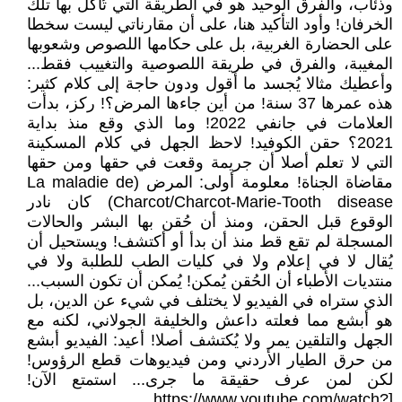
وذئاب، والفرق الوحيد هو في الطريقة التي تُأكل بها تلك
الخرفان! وأود التأكيد هنا، على أن مقارناتي ليست سخطا
على الحضارة الغربية، بل على حكامها اللصوص وشعوبها
المغيبة، والفرق في طريقة اللصوصية والتغييب فقط...
وأعطيك مثالا يُجسد ما أقول ودون حاجة إلى كلام كثير:
هذه عمرها 37 سنة! من أين جاءها المرض؟! ركز، بدأت
العلامات في جانفي 2022! وما الذي وقع منذ بداية
2021؟ حقن الكوفيد! لاحظ الجهل في كلام المسكينة
التي لا تعلم أصلا أن جريمة وقعت في حقها ومن حقها
مقاضاة الجناة! معلومة أولى: المرض (La maladie de
Charcot/Charcot-Marie-Tooth disease) كان نادر
الوقوع قبل الحقن، ومنذ أن حُقن بها البشر والحالات
المسجلة لم تقع قط منذ أن بدأ أو أكتشف! ويستحيل أن
يُقال لا في إعلام ولا في كليات الطب للطلبة ولا في
منتديات الأطباء أن الحُقن يُمكن! يُمكن أن تكون السبب...
الذي ستراه في الفيديو لا يختلف في شيء عن الدين، بل
هو أبشع مما فعلته داعش والخليفة الجولاني، لكنه مع
الجهل والتلقين يمر ولا يُكتشف أصلا! أعيد: الفيديو أبشع
من حرق الطيار الأردني ومن فيديوهات قطع الرؤوس!
لكن لمن عرف حقيقة ما جرى... استمتع الآن!
[https://www.youtube.com/watch?