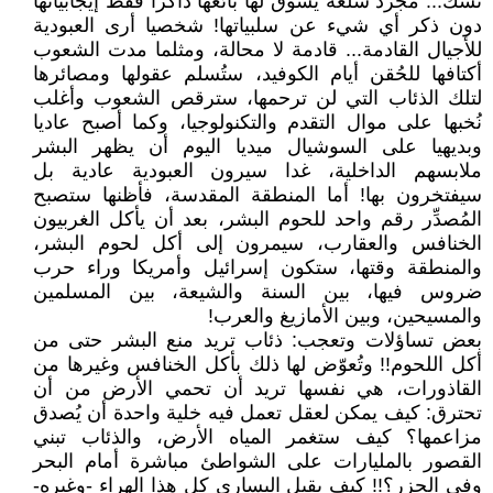
تشك... مجرد سلعة يُسوق لها بائعها ذاكرا فقط إيجابياتها
دون ذكر أي شيء عن سلبياتها! شخصيا أرى العبودية
للأجيال القادمة... قادمة لا محالة، ومثلما مدت الشعوب
أكتافها للحُقن أيام الكوفيد، ستُسلم عقولها ومصائرها
لتلك الذئاب التي لن ترحمها، سترقص الشعوب وأغلب
نُخبها على موال التقدم والتكنولوجيا، وكما أصبح عاديا
وبديهيا على السوشيال ميديا اليوم أن يظهر البشر
ملابسهم الداخلية، غدا سيرون العبودية عادية بل
سيفتخرون بها! أما المنطقة المقدسة، فأظنها ستصبح
المُصدِّر رقم واحد للحوم البشر، بعد أن يأكل الغربيون
الخنافس والعقارب، سيمرون إلى أكل لحوم البشر،
والمنطقة وقتها، ستكون إسرائيل وأمريكا وراء حرب
ضروس فيها، بين السنة والشيعة، بين المسلمين
والمسيحين، وبين الأمازيغ والعرب!
بعض تساؤلات وتعجب: ذئاب تريد منع البشر حتى من
أكل اللحوم!! وتُعوّض لها ذلك بأكل الخنافس وغيرها من
القاذورات، هي نفسها تريد أن تحمي الأرض من أن
تحترق: كيف يمكن لعقل تعمل فيه خلية واحدة أن يُصدق
مزاعمها؟ كيف ستغمر المياه الأرض، والذئاب تبني
القصور بالمليارات على الشواطئ مباشرة أمام البحر
وفي الجزر؟!! كيف يقبل اليساري كل هذا الهراء -وغيره-