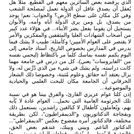
الذي يرفضه بعض السائرين معهم في القطيع. مثلا هل
يُعقل أن يصدق عاقل أن الدولة تعمل لمصلحة الشعب
وفي كل مكان على سطح الأرض؟ والجواب: نعم! يوجد
من يصدق، بل ومن يرى الدولة أباه وأمه، والأبوان
يستحيل أن يقوما بفعل يضر الأبناء... في هؤلاء عدد كبير
من أصحاب الشهادات العليا والمثقفين والمفكرين والأمر
لا يقتصر على العوام الأميين! وكأمثلة: طبيب لا يشك فيما
يدرس في المدارس بخصوص التاريخ، أستاذ جامعي إلى
اليوم يكمم نفسه بماسك كلما مر باكتظاظ (ليحمي نفسه
من "الفايروسات" يعني)، كل من درس في جامعة مهما
كانت دراسته، ولم يشك في شيء من الذي دُرِّس له، ولا
يزال يعتقد أنه حقائق وعلوم مُثبتة، وخصوصا ذلك الشعار
الخرفاني أن الجامعة مكان للبحث العلمي والحيادية
والموضوعية...
إذن كلنا عوام عزيزي القارئ، والفرق بيننا هو في نسبة
تلك الجرثومة العامية التي نحمل... العوام عادة لا يُأبه
بهم، ويُعاملون كأطفال لا كبالغين راشدين، يستعمل ذلك
وبفجاجة الدكتاتوريون و"الديمقراطيون"، لكن بطريقة
مختلفة، فالدكتاتور أمره مفضوح بعكس "الديمقراطي"...
الدكتاتور الناعم. وبيني وبينك، عندهم بعض الحق،
فالحقوق لا تُعطى بل تُفتك، وقطعان الماشية تمشي معا