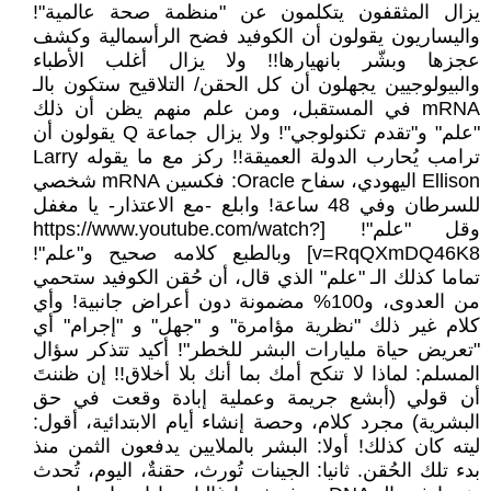
يزال المثقفون يتكلمون عن "منظمة صحة عالمية"!
واليساريون يقولون أن الكوفيد فضح الرأسمالية وكشف
عجزها وبشّر بانهيارها!! ولا يزال أغلب الأطباء
والبيولوجيين يجهلون أن كل الحقن/ التلاقيح ستكون بالـ
mRNA في المستقبل، ومن علم منهم يظن أن ذلك
"علم" و"تقدم تكنولوجي"! ولا يزال جماعة Q يقولون أن
ترامب يُحارب الدولة العميقة!! ركز مع ما يقوله Larry
Ellison اليهودي، سفاح Oracle: فكسين mRNA شخصي
للسرطان وفي 48 ساعة! وابلع -مع الاعتذار- يا مغفل
وقل "علم"! [https://www.youtube.com/watch?
v=RqQXmDQ46K8] وبالطبع كلامه صحيح و"علم"!
تماما كذلك الـ "علم" الذي قال، أن حُقن الكوفيد ستحمي
من العدوى، و100% مضمونة دون أعراض جانبية! وأي
كلام غير ذلك "نظرية مؤامرة" و "جهل" و "إجرام" أي
"تعريض حياة مليارات البشر للخطر"! أكيد تتذكر سؤال
المسلم: لماذا لا تنكح أمك بما أنك بلا أخلاق!! إن ظننتَ
أن قولي (أبشع جريمة وعملية إبادة وقعت في حق
البشرية) مجرد كلام، وحصة إنشاء أيام الابتدائية، أقول:
ليته كان كذلك! أولا: البشر بالملايين يدفعون الثمن منذ
بدء تلك الحُقن. ثانيا: الجينات تُورث، حقنةٌ، اليوم، تُحدث