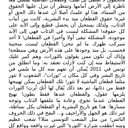
ناظرة إلى الأرض أمامها وتنتظر أن تنزل عليها الحقوق
من السماء، هذا لو علمتْ أصلا أن عندها ذلك الحق أو
غيره! حقوق القطعان منذ بدء البشرية، كانت بين أنياب
الذئاب، ولذلك يستحيل أن يحصل قطيع وإلى الأبد على
كل حقوقه! المشكلة ليست في الذئاب فهي إلى الأبد
موجودة، المشكلة تبقى أولا وأخيرا في القطعان! لا أحد
سيركب ظهرك ما لم تنحن! القطعان ليست منحنية
فحسب، بل منذ وجودها على هذه الأرض وهي منبطحة!
وإياك أن تكون ممن يقولون بالثورات، وهم كبير عليك
الاستيقاظ منه إن كنت لازلت تعتقد به: وما انطلق من
تونس في 2011 يُمكن أن تفهم منه كل ما سُمي في
تاريخ البشر وفي كل مكان بـ "ثورات"، الشعوب لا تثور
مثلما قطعان الماشية لا تثور! تلك القطعان يمكن تهييجها
فقط من ذئابها، ثم بعد ذلك يُقال لها أنكِ ثُرتِ! الثورات
يلزمها عقول، والقطعان عندها فقط بطون! تهيج
القطعان عندما تجوع، وعادة ما تتلقفها الذئاب وتوجه
مسارها: هذا هو تاريخ البشرية أو القطعان بكل بساطة،
غير ذلك هو الجهل والأراجيف و... النفخ في ذلك الخروف
البائس! من مثل الشعب التونسي مثلا؟ شعب عظيم
ومنه انطقت شرارة "الثورة" التي غيرت واقعه وواقع كل