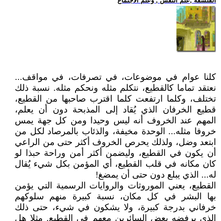
الفلسفة ,علم النفس , وعلم الاجتماع
كلنا عوام في موضوعات، في تصرفات، في مواقف...
نعتقد تماما كالقطيع، نتكلم مثله ونحكم مثله. نسبة ذلك
تختلف، وكلما ارتفعت كلما اقترب صاحبها من القطيع،
قطيع الخرفان الذي يُقاد إلى المذبحة دون أن يعلم،
المهم عند الخروف أنه ليس وحيدا ومن كل جهة يمس
خروفا مثله... الوحدة مخيفة، والذئاب بالمرصاد لكل من
ابتعد وضل، ولذلك يحرص الخروف أكثر حتى من الراعي
أن يكون في القطيع، وليضمن أكثر أمن وراحة حبذا لو
كان مكانه في قلب القطيع، أي المؤمن بكل شيء يُقال
له... الذي يبلع دون حتى أن يمضغ!
القطيع، يعني الموروثات والروايات الرسمية التي يؤمن
بها البشر في كل مكان، نسبة كبيرة منهم سلوكهم
خرفاني بدرجة كبيرة، ولا يشكون في شيء، حتى ذلك
الذي يرفضه بعض السائرين معهم في القطيع. مثلا هل