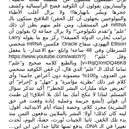
واليساريون يقولون أن الكوفيد فضح الرأسمالية وكشف
عجزها وبشّر بانهيارها!! ولا يزال أغلب الأطباء
والبيولوجيين يجهلون أن كل الحقن/ التلاقيح ستكون بالـ
mRNA في المستقبل، ومن علم منهم يظن أن ذلك
"علم" و"تقدم تكنولوجي"! ولا يزال جماعة Q يقولون أن
ترامب يُحارب الدولة العميقة!! ركز مع ما يقوله Larry
Ellison اليهودي، سفاح Oracle: فكسين mRNA شخصي
للسرطان وفي 48 ساعة! وابلع -مع الاعتذار- يا مغفل
وقل "علم"! [https://www.youtube.com/watch?
v=RqQXmDQ46K8] وبالطبع كلامه صحيح و"علم"!
تماما كذلك الـ "علم" الذي قال، أن حُقن الكوفيد ستحمي
من العدوى، و100% مضمونة دون أعراض جانبية! وأي
كلام غير ذلك "نظرية مؤامرة" و "جهل" و "إجرام" أي
"تعريض حياة مليارات البشر للخطر"! أكيد تتذكر سؤال
المسلم: لماذا لا تنكح أمك بما أنك بلا أخلاق!! إن ظننتَ
أن قولي (أبشع جريمة وعملية إبادة وقعت في حق
البشرية) مجرد كلام، وحصة إنشاء أيام الابتدائية، أقول:
ليته كان كذلك! أولا: البشر بالملايين يدفعون الثمن منذ
بدء تلك الحُقن. ثانيا: الجينات تُورث، حقنةٌ، اليوم، تُحدث
تغييرا في الـ DNA، يدفع ثمنها غاليا جدا ابن ابن ابن....