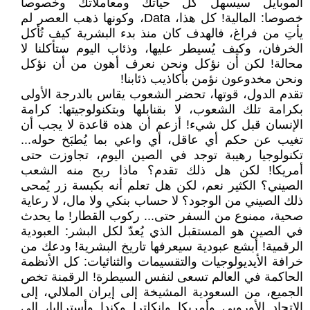
الموبايل سيسهل كل حياتك ومعاملاتك وخصوصا
خصوصا: المالية! كل هذا، Data، وكونها ذهب العصر لم
يأتِ من فراغ، فالهدف كان منذ بدء البشرية كيف تُأكل
الخرفان، وكيف يُسيطر عليها، وذئاب اليوم ستأكلنا لا
محالة! لكن أن نؤكل ونحن نعرف أهون من أن نؤكل
ونحن مخدوعون نؤمن بأكاذيب ذئابنا!
تقدم الدول، قوتها، تحضر الشعوب يقاس بالدرجة الأولى
بكرامة تلك الشعوب، لا بقنابلها وبتكنولوجيتها: كرامة
الإنسان قبل كل شيء! أزعم أن هذه قاعدة لا يجب أن
تغيب عن حكم أي عاقل، أي واعي بما يُطبَخ حوله...
تكنولوجيا رهيبة توجد في الصين اليوم، تجاوزت حتى
أمريكا! لكن هل ذلك تقدم؟ ماذا ربح منه الشعب
الصيني؟ الكثير نعم، لكن هل تعلم أنه بكبسة زر يُمحى
ذلك الصيني من الوجود؟ لا حساب بنكي ولا مال، لا رعاية
صحية، ممنوع من السفر حتى... ركوب القطار! ما يحدث
في الصين هو المستقبل الذي يُعدّ لكل البشر: العبودية
الرقمية! أبشع عبودية سيعرفها تاريخ البشرية! ودعك من
خرافة الأيديولوجيات والتقسيمات والثنائيات: كل الأنظمة
الحاكمة في العالم تسعى لنفس السيطرة! الرقمنة تخص
الجميع، من السعودية المشيخة إلى إيران الملالي، إلى
الاتحاد الأوروبي وأمريكا وإنكلترا وكندا وأستراليا، إلى