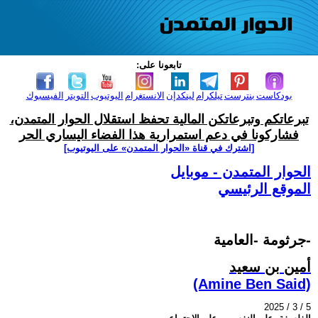
تابعونا على:
بودكاست
بنترست
تيلكرام
لينكدإن
الانستغرام
اليوتيوب
التويتر
الفيسبوك
تبرعاتكم وتبرعاتكن المالية تحفظ استقلال الحوار المتمدن،
فشاركونا في دعم استمرارية هذا الفضاء اليساري الحر
[اشترك في قناة ‫«الحوار المتمدن» على اليوتيوب]
الحوار المتمدن - موبايل
الموقع الرئيسي
جرثومة -العامية-
أمين بن سعيد
(Amine Ben Said)
2025 / 3 / 5