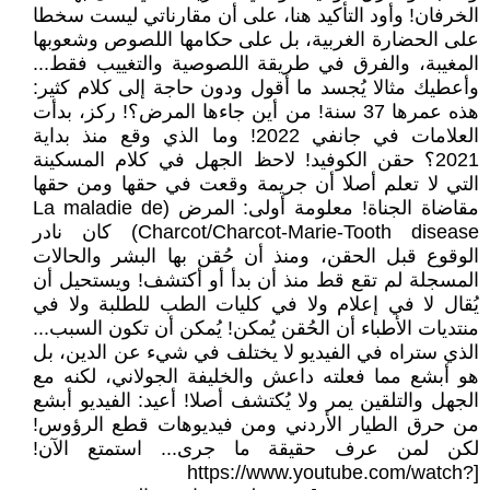
الخرفان! وأود التأكيد هنا، على أن مقارناتي ليست سخطا
على الحضارة الغربية، بل على حكامها اللصوص وشعوبها
المغيبة، والفرق في طريقة اللصوصية والتغييب فقط...
وأعطيك مثالا يُجسد ما أقول ودون حاجة إلى كلام كثير:
هذه عمرها 37 سنة! من أين جاءها المرض؟! ركز، بدأت
العلامات في جانفي 2022! وما الذي وقع منذ بداية
2021؟ حقن الكوفيد! لاحظ الجهل في كلام المسكينة
التي لا تعلم أصلا أن جريمة وقعت في حقها ومن حقها
مقاضاة الجناة! معلومة أولى: المرض (La maladie de
Charcot/Charcot-Marie-Tooth disease) كان نادر
الوقوع قبل الحقن، ومنذ أن حُقن بها البشر والحالات
المسجلة لم تقع قط منذ أن بدأ أو أكتشف! ويستحيل أن
يُقال لا في إعلام ولا في كليات الطب للطلبة ولا في
منتديات الأطباء أن الحُقن يُمكن! يُمكن أن تكون السبب...
الذي ستراه في الفيديو لا يختلف في شيء عن الدين، بل
هو أبشع مما فعلته داعش والخليفة الجولاني، لكنه مع
الجهل والتلقين يمر ولا يُكتشف أصلا! أعيد: الفيديو أبشع
من حرق الطيار الأردني ومن فيديوهات قطع الرؤوس!
لكن لمن عرف حقيقة ما جرى... استمتع الآن!
[https://www.youtube.com/watch?