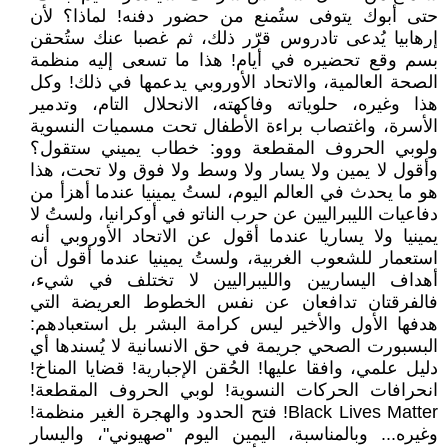
حتى أبوك يتوفى ستُمنع من حضور دفنه! لماذا؟ لأن
إرهابيا يُدعى تادروس قرّر ذلك، ثم غصبا عنك ستُحقن
بسم وقع تحضيره في أيام! هذا ما تسعى إليه منظمة
الصحة العالمية، والاتحاد الأوروبي يدعمها في ذلك! وكل
هذا وغيره، حلوياته وفاكهته، الانحلال التام، وتدمير
الأسرة، واغتصاب براءة الأطفال تحت مسميات النسوية
ولوبي الحروف المقطعة ووو: خطاب يميني ستقول؟
وأقول لا يمين ولا يسار ولا وسط ولا فوق ولا تحت، هذا
هو ما يحدث في العالم اليوم، لستُ يمينيا عندما أهزأ من
دفاعيات الليبراليين عن حرب الناتو في أوكرانيا، ولستُ لا
يمينيا ولا يساريا عندما أقول عن الاتحاد الأوروبي أنه
استعمار للشعوب الغربية، ولستُ يمينيا عندما أقول أن
أهداف اليساريين والليبراليين لا تختلف في شيء،
فالفرقتان تدافعان عن نفس الخطوط العريضة التي
هدفها الأول والأخير ليس كرامة البشر بل استعبادهم:
البسبورت الصحي جريمة في حق الانسانية لا يُسندها أي
دليل علمي، وافقا عليها! الحُقن الإجبارية! قضايا المناخ!
انحرافات الحركات النسوية! لوبي الحروف المقطعة!
Black Lives Matter! فتح الحدود والهجرة الغير منظمة!
وغيره... وبالمناسبة، اليمين اليوم "صهيوني"، واليسار