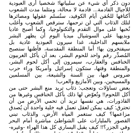
دون ذكر أي شيء عن سلبياتها! شخصيا أرى العبودية
للأجيال القادمة... قادمة لا محالة، ومثلما مدت الشعوب
أكتافها للحُقن أيام الكوفيد، ستُسلم عقولها ومصائرها
لتلك الذئاب التي لن ترحمها، سترقص الشعوب وأغلب
نُخبها على موال التقدم والتكنولوجيا، وكما أصبح عاديا
وبديهيا على السوشيال ميديا اليوم أن يظهر البشر
ملابسهم الداخلية، غدا سيرون العبودية عادية بل
سيفتخرون بها! أما المنطقة المقدسة، فأظنها ستصبح
المُصدِّر رقم واحد للحوم البشر، بعد أن يأكل الغربيون
الخنافس والعقارب، سيمرون إلى أكل لحوم البشر،
والمنطقة وقتها، ستكون إسرائيل وأمريكا وراء حرب
ضروس فيها، بين السنة والشيعة، بين المسلمين
والمسيحين، وبين الأمازيغ والعرب!
بعض تساؤلات وتعجب: ذئاب تريد منع البشر حتى من
أكل اللحوم!! وتُعوّض لها ذلك بأكل الخنافس وغيرها من
القاذورات، هي نفسها تريد أن تحمي الأرض من أن
تحترق: كيف يمكن لعقل تعمل فيه خلية واحدة أن يُصدق
مزاعمها؟ كيف ستغمر المياه الأرض، والذئاب تبني
القصور بالمليارات على الشواطئ مباشرة أمام البحر
وفي الجزر؟!! كيف يقبل اليساري كل هذا الهراء -وغيره-