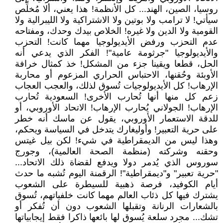
روسيا، الصين، الهند... كل الأنظمة! هذا يعني، ألا مُخلِّص
سيأتي! لا ترامب ولا بوتين ولا الاشتراكية ولا الليبرالية ولا
القومية ولا الدين ولا غيره! الخلاص بيدك وحدك، ومفتاحه
عدم التحزب ورفض الأيديولوجيا مهما كانت! التحزب
والأيديولوجيا "جرثومة عامية"! الفكر الذي يدعي أنه
الحل، قطعا ويقينا جزء من المشكل! خذ كمثال خرافة
الأوبئة وحُقنها، الاحتباس الحراري المزعوم أو محاربة
الإرهاب! كل الأيديولوجيات تُسوق لذلك، والعجب العجاب
زعم كل منها أنها تُحارب الأخرى! السعودية تُحارب
الإرهاب! الجولاني يُحارب الإرهاب! الاتحاد الأوروبي، أو
للدقة الاستعمار الأوروبي، يقول عن ماسك أنه خطر
على حرية التعبير! وأوليغارك يتدخل في السياسة ويحكم،
وهذا ليس من الديمقراطية في شيء! لكن بيل غيتس
وحقنه وشركته (منظمة الصحة العالمية)، وجورج
سوروس الذي يُدمر دولا ويدفع لقضاة ذلك الاتحاد...
"حرية تعبير" و"ديمقراطية"! الرقمنة اليوم تُشبه ما حدث
أيام الكوفيد، فرصة ذهبية للسيطرة على الشعوب
يشترك فيها كل ذئاب العالم مهما كانت خلفياتهم، تُسوق
بالشعارات الرنانة وتقبلها الشعوب دون أن تُفكر أو
تشك... مجرد سلعة يُسوق لها بائعها ذاكرا فقط إيجابياتها