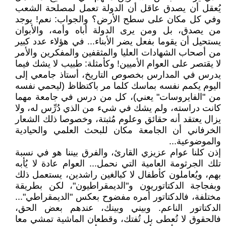
يُعقل أن يصدق عاقل أن الدولة تعمل لمصلحة الشعب
وفي كل مكان على سطح الأرض؟ والجواب: نعم! يوجد
من يصدق، بل ومن يرى الدولة أباه وأمه، والأبوان
يستحيل أن يقوما بفعل يضر الأبناء... في هؤلاء عدد كبير
من أصحاب الشهادات العليا والمثقفين والمفكرين والأمر
لا يقتصر على العوام الأميين! وكأمثلة: طبيب لا يشك فيما
يدرس في المدارس بخصوص التاريخ، أستاذ جامعي إلى
اليوم يكمم نفسه بماسك كلما مر باكتظاظ (ليحمي نفسه
من "الفايروسات" يعني)، كل من درس في جامعة مهما
كانت دراسته، ولم يشك في شيء من الذي دُرِّس له، ولا
يزال يعتقد أنه حقائق وعلوم مُثبتة، وخصوصا ذلك الشعار
الخرفاني أن الجامعة مكان للبحث العلمي والحيادية
والموضوعية...
إذن كلنا عوام عزيزي القارئ، والفرق بيننا هو في نسبة
تلك الجرثومة العامية التي نحمل... العوام عادة لا يُأبه
بهم، ويُعاملون كأطفال لا كبالغين راشدين، يستعمل ذلك
وبفجاجة الدكتاتوريون و"الديمقراطيون"، لكن بطريقة
مختلفة، فالدكتاتور أمره مفضوح بعكس "الديمقراطي"...
الدكتاتور الناعم. وبيني وبينك، عندهم بعض الحق،
فالحقوق لا تُعطى بل تُفتك، وقطعان الماشية تمشي معا