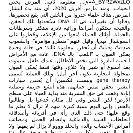
v=A_BYRZWxzLQ]... معلومة ثانية: المرض يخص
الجينات، ومنذ مارس-أفريل 2020، أي منذ بدء انتشار
المرض، هناك علماء حذروا من الحُقن التي يقع تحضيرها،
وقالوا أن تغييرات في الـ DNA ستُحدثها تلك الحقن،
والنتيجة ستكون أمراضا وراثية نادرة ستكثر وسرطانات
بالجملة. أولئك العلماء مُنعوا من الإعلام، وحُظروا على
السوشيال ميديا، وقيل عنهم "منظرو مؤامرة"، والشعوب
صدقتْ وقبلتْ أن تُحقن. معلومة ثالثة: في حالة وحيدة
يمكن القبول بـ "اللعب" بالـ DNA، عادة مع الأمراض
الجينية النادرة التي تخص الأطفال، عندك طفل سيموت
بعد أسبوع أو شهر ولا علاج، وقتها فقط يُمكن القبول
بمحاولة انتحارية تكون آخر أمل! وتلك العملية تُسمى
gene therapy وليست فكسين! أن يُحقن مليارات
البشر، بحقن تمس جيناتهم، هذه أبشع جريمة وعملية
إبادة وقعت في حق البشرية منذ بداية الحياة على سطح
الأرض! لكن البشر وفي كل مكان خُدعوا بل وطالبوا
بالحقن وإلى اليوم نسبة كبيرة منهم لا تزال لا تعلم ما
وقع عليها! حتى ذلك الذي رأى في أقربائه وأصدقائه
الجلطات القلبية والدماغية وانعدام الحمل ومصائب
أمراض الأعصاب والدم والجلد وووو لا يزال لم يفهم! ولا
يزال المثقفون يتكلمون عن "منظمة صحة عالمية"!