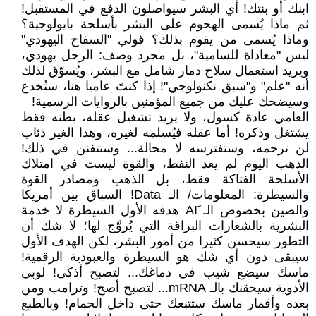
ابنك أو بنتك! أي البشر سيواصلون الدفع في المستقبل!
ثم ماذا يُسمى الهجوم على البشر بأسلحة بايولوجية؟
وماذا يُسمى من يقوم بذلك؟ قولي "السفاح اليهودي"
ليس "معاداة للسامية"، بل مجرد وصف: الرجل يهودي،
ويريد استعمال سلاح دمار شامل مع البشر، ويُسوّق لذلك
أنه "علم" و"سبق تكنولوجي"! إذا كنتَ عاميا هنا، ستُخدع
وسيضحك عليك من جميع المؤمنين بالروايات الرسمية!
العامي عادة كسول، ولا يريد تشغيل عقله، بطنه فقط
يشتغل وذكره! أما عقله فيُسلمه لغيره، وهذا الغير ذئاب
لن ترحمه، وستفترسه لا محالة... وستتفنن في ذلك!
الذهب اليوم لم يعد النفط، والقوة ليست في امتلاك
الأسلحة الفتاكة فقط، بل الذهب ومصادر القوة
والسيطرة: المعلومات/ الـ Data! السباق بين أمريكا
والصين بخصوص الـ َAI هدفه الأول السيطرة لا خدمة
البشرية بالشعارات البراقة التي يُروَّج لها؛ لا شك أن
التطور سيحسن كثيرا من أمور البشر، لكن الهدف الأول
سيبقى دون أي شك هو السيطرة والعبودية الرقمية!
ماسك سيضع شيب في دماغك... لتصبح أذكى! لوبي
الأدوية سيحقنك بالـ mRNA... لتصبح أصح! وترامب ومن
بعده وأقمار ماسك ستتبعك حتى داخل الحمام! وبالطبع