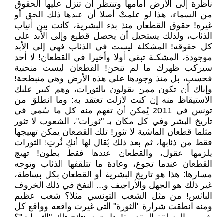
ناظرة إلى الأرض أمامها وتنتظر أن تنزل عليها الحقوق
من السماء، هذا لو علمتْ أصلا أن عندها ذلك الحق أو
غيره! حقوق القطعان منذ بدء البشرية، كانت بين أنياب
الذئاب، ولذلك يستحيل أن يحصل قطيع وإلى الأبد على
كل حقوقه! المشكلة ليست في الذئاب فهي إلى الأبد
موجودة، المشكلة تبقى أولا وأخيرا في القطعان! لا أحد
سيركب ظهرك ما لم تنحن! القطعان ليست منحنية
فحسب، بل منذ وجودها على هذه الأرض وهي منبطحة!
وإياك أن تكون ممن يقولون بالثورات، وهم كبير عليك
الاستيقاظ منه إن كنت لازلت تعتقد به: وما انطلق من
تونس في 2011 يُمكن أن تفهم منه كل ما سُمي في
تاريخ البشر وفي كل مكان بـ "ثورات"، الشعوب لا تثور
مثلما قطعان الماشية لا تثور! تلك القطعان يمكن تهييجها
فقط من ذئابها، ثم بعد ذلك يُقال لها أنكِ ثُرتِ! الثورات
يلزمها عقول، والقطعان عندها فقط بطون! تهيج
القطعان عندما تجوع، وعادة ما تتلقفها الذئاب وتوجه
مسارها: هذا هو تاريخ البشرية أو القطعان بكل بساطة،
غير ذلك هو الجهل والأراجيف و... النفخ في ذلك الخروف
البائس! من مثل الشعب التونسي مثلا؟ شعب عظيم
ومنه انطقت شرارة "الثورة" التي غيرت واقعه وواقع كل