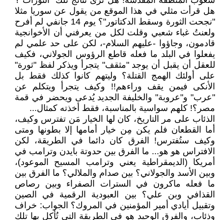
شعوب المنطقة المقدسة! هل ترى نتائج تلك "الثورات"؟
هل قرأت مثلي في هذا الموقع من يقول عن سوريا مثلا
"نجحت الثورة وسقط الدكتاتور"؟ يوم 14 جانفي لم أفرح
ولعنتُ غباء شعبي وقلت لكل من يعرفني أن الأخوانجية
قادمون، وجاؤوا -عليهم السلام-، لكن على حد علمي لم
يفعلوا في البلد ما فعله قاطع الرؤوس الجولاني، فكيف
للعقل أن يقبل أن يوجد "مثقف" يتجرأ ويذكر لفظ "ثورة"
على أولئك الهمج القتلة؟ وليتهم كانوا كذلك فقط بل
الأنكى فيمن يقف وراءهم!! وكيف يتجرأ ويتكلم عن
"عرب" و"عروبة" والخليفة الجديد يُدعى ويحضر في قمة
مصر؟! كلهم سواسية بالمناسبة، فقط أخذته كمثال...
الذئاب على مر التاريخ، كان لها الخيار مَن تفترس وكيف،
أما القطعان فلم يكن مِن خيار أمامها إلا بطونها ومتى
وكيف ستُفترس! الفرق كان دائما في الطريقة، لكن
الافتراس هو هو... ما الفرق بين حدوتة بايدن وترامب في
أمريكا (الديمقراطية يعني وترامب المسيح الموعود)،
وبين الأسد والجولاني؟ بين صدام والملالي؟ ما الفرق بين
ما فعله ماكرون في السترات الصفراء وبين رصاص
القذافي وبن علي؟ بين العبودية الرقمية في الصين
وتقبيل أيادي أمير المؤمنين في المروك؟ الجواب: خراف
وذئاب، والفرق الوحيد هو في الطريقة التي تُأكل بها تلك