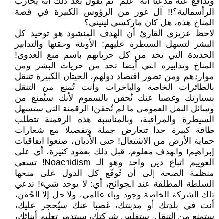
ويدافع عنه مدعيا أنه "علم" ثم يقول بعد ذلك أنه يُحارب
الرأسمالية؟!! آل غور من الرؤوس الكبيرة في قصة
المناخ هذه، هل كان ماركسي لينيني؟
لاحظ عزيزي القارئ أن الهدف المنشود هو توحيد كل
البشر لتسهل السيطرة عليهم: الأوبئة وحقنها والتدابير
الجديدة التي تحد من كل حرياتهم باسم منع العدوى!
المناخ وتدابيره التي أيضا تحد من حريات البشر ومن
مواردهم ومن تطور اقتصاد دولهم، الحيتان الكبيرة تتنقل
بالطائرات الخاصة والباخرات وأنت تُمنع من التنقل
بسيارتك وغصبا عنك تُحقن بالسموم لأنك ستُمنع من
وسائل النقل العمومي ما لم تُحقن! الرقمنة التي ستسهل
السيطرة والمراقبة، وبالمناسبة هذه الرقمنة تتطلب
طاقة كبيرة جدا تتعارض جملة وتفصيلا مع شعارات
حماية الأرض من الاشتعال! حتى الأديان، صنعوا اتفاقيات
إبراهيم! والهدف معلوم، قبل ذلك بعقود كثيرة، أي على
الغوييم اتباع دين واحد وهو الـ Noachidism! تسعى
منظمة الصحة إلى أن تُوقّع كل الدول على منحها
السلطة المطلقة عند الجوائح، أي: لا يوجد شيء! تدعي
تلك الشركة الخاصة وجود وباء عالمي، ولا حل إلا الحُقن،
أنت في بلدتك أو مدينتك، غصبا عنك سيُحجر عليك،
ستمنع من التنقل، ستفلس شركتك، سيتدمر تعليم أبنائك،