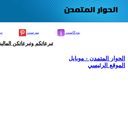
بودكاست
بنترست
تي
تبرعاتكم وتبرعاتكن المال
الحوار المتمدن - موبايل
الموقع الرئيسي