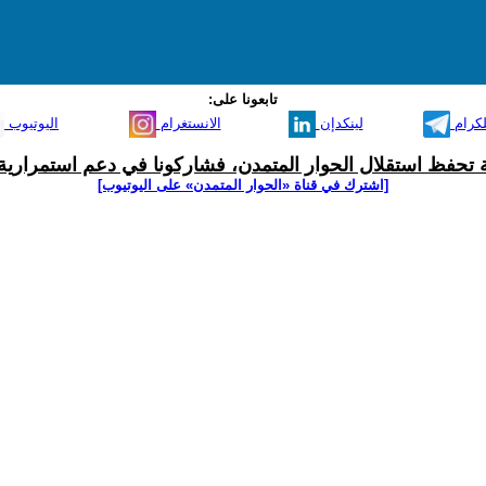
تابعونا على:
لكرام
لينكدإن
الانستغرام
اليوتيوب
ية تحفظ استقلال الحوار المتمدن، فشاركونا في دعم استمرارية 
[اشترك في قناة ‫«الحوار المتمدن» على اليوتيوب]