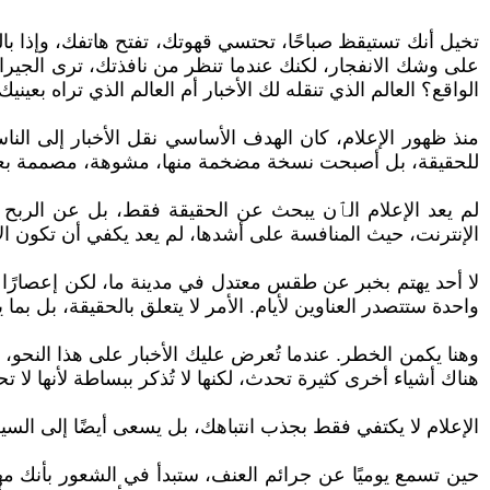
تخيل أنك تستيقظ صباحًا، تحتسي قهوتك، تفتح هاتفك، وإذا بالع
على وشك الانفجار، لكنك عندما تنظر من نافذتك، ترى الجيران
الواقع؟ العالم الذي تنقله لك الأخبار أم العالم الذي تراه بعينيك
منذ ظهور الإعلام، كان الهدف الأساسي نقل الأخبار إلى الناس،
للحقيقة، بل أصبحت نسخة مضخمة منها، مشوهة، مصممة بعناية ل
لم يعد الإعلام الٱن يبحث عن الحقيقة فقط، بل عن الربح أي
الإنترنت، حيث المنافسة على أشدها، لم يعد يكفي أن تكون ا
واحدة ستتصدر العناوين لأيام. الأمر لا يتعلق بالحقيقة، بل بما يث
وهنا يكمن الخطر. عندما تُعرض عليك الأخبار على هذا النحو، ي
هناك أشياء أخرى كثيرة تحدث، لكنها لا تُذكر ببساطة لأنها لا
الإعلام لا يكتفي فقط بجذب انتباهك، بل يسعى أيضًا إلى ا
حين تسمع يوميًا عن جرائم العنف، ستبدأ في الشعور بأنك مهد