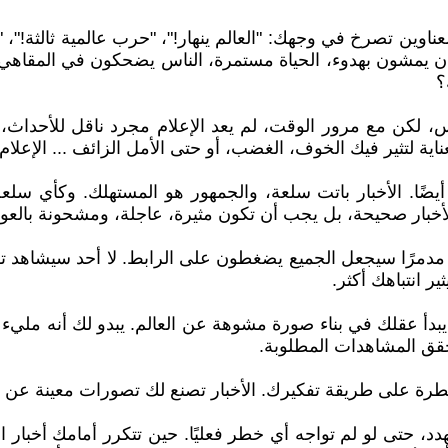
ناوين تصرخ في وجهك: "العالم ينهار!"، "حرب عالمية ثالثة!"، 
 يمشون بهدوء، الحياة مستمرة، الناس يضحكون في المقاهي، وا
؟
 لكن مع مرور الوقت، لم يعد الإعلام مجرد ناقل للأحداث، بل أ
تثير فيك الخوف، الغضب، أو حتى الأمل الزائف ... الإعلام لي
ضًا. الأخبار باتت سلعة، والجمهور هو المستهلك. وكأي سلعة
لأخبار صحيحة، بل يجب أن تكون مثيرة، عاجلة، ومشحونة بالع
ير انتباهك أكثر.
بدأ عقلك في بناء صورة مشوهة عن العالم. يبدو لك أنه مليء بال
 تحقق المشاهدات المطلوبة.
لسيطرة على طريقة تفكيرك. الأخبار تصنع لك تصورات معينة عن
د، حتى لو لم تواجه أي خطر فعليًا. حين تتكرر أمامك أخبار 