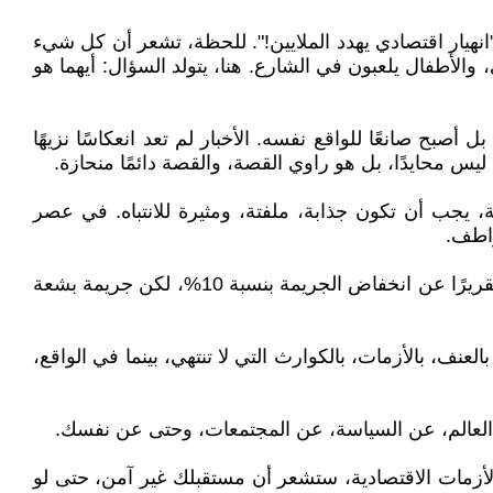
"انهيار اقتصادي يهدد الملايين!". للحظة، تشعر أن كل شيء
لأطفال يلعبون في الشارع. هنا، يتولد السؤال: أيهما هو
صبح صانعًا للواقع نفسه. الأخبار لم تعد انعكاسًا نزيهًا
س محايدًا، بل هو راوي القصة، والقصة دائمًا منحازة.
، يجب أن تكون جذابة، ملفتة، ومثيرة للانتباه. في عصر
واطف.
لا أحد يهتم بخبر عن طقس معتدل في مدينة ما، لكن إعصارًا مدمرًا سيجعل الجميع يضغطون على الرابط. لا أحد سيشاهد تقريرًا عن انخفاض الجريمة بنسبة 10%، لكن جريمة بشعة
عنف، بالأزمات، بالكوارث التي لا تنتهي، بينما في الواقع،
 العالم، عن السياسة، عن المجتمعات، وحتى عن نفسك.
الأزمات الاقتصادية، ستشعر أن مستقبلك غير آمن، حتى لو