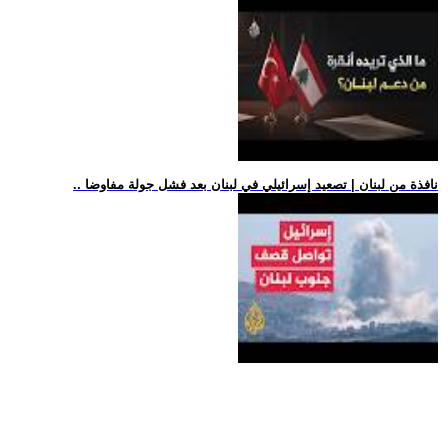
.. نافذة من لبنان | تصعيد إسرائيلي في لبنان بعد فشل جولة مفاوضا