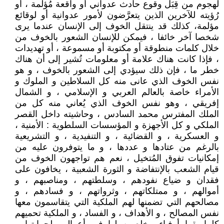
لهجوم من قِبَل وقوع حادث عدواني أو واقعة مُؤلمة ، أو
رُؤيته للآخرين الذين يتعرَّضون لأمور عدوانية أو لوقائع
مؤلمة، كذلك قد ينتقل الخوف إلى الإنسان عندما يرى
شخصا آخر خائفا ، فيمكن للإنسان الشعور بالخوف من
خلال كلمات منطوقة أو مكتوبة أو مسموعة ، أو تهديدات
، فإذا كانت هناك علامة أو معلومات تُشير إلى أن هناك
خطر ما ، فإن ذلك سيؤدي إلى الشعور بالخوف ، و هو
نفس الخوف الذي عانى منه كل السلاطين و الملوك و
الأمراء خاصة بالعالم العربي و الإسلامي ، و الشمال
إفريقي ، وهو نفس الخوف الذي يُعاني منه كل من
الملك المفترس محمد السادس ، وحاشيته داخل القصر
الملكي و كل الأجهزة و المؤسسات السلطوية : الأمنية ،
و العسكرية ، و القضائية ، و التنفيدية ، و التشريعية
بالرغم من عتادها و عددها ، و ما يتوفرون عليه من
إمكانيات تفوق المُتخيل ، نعم هم تواجهون الخوف من
قيام الشعب بالإنتفاضة و الثورة الشعبية ، يخافون على
فقدان و ضياع نفودهم ، وسلطتهم ، ومناصبهم ، و
أموالهم ، و ممتلكاتهم ، وثرواتهم ، و فسادهم ، و
مصالحهم التي تضمنها لهم الملكية التي يتقاسمون معها
نفس المصالح ، و الأهداف ، و الفساد ، و الملكية تحميهم