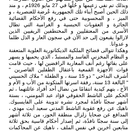
وبذلك تم نفي زعيمها و حُلَّها في 27 مايو 1926م ، و مند
ذلك الحين أصبح أبناء تلك الجمهورية عُرضة للعنصرية ، و
الميز ، و المحسوبية حتى في رفع الأحكام القضائية
الجائرة و العقوبات الحبسية و الغرامية التي تطال
الأسرى من المعتقليين و المختطفين الريفيين الذين
لازالوا يقبعون إلى حد الأن في سجون العار و الذل ظلما
و عدوانا.
وهكذا تتوالى فضائح الملكية الديكتاتورية العلوية المتعفنة
و النظام المخزني الفاسد والمستبدّ ، الذي يحميها و يسهر
على بقائها رغم أنف المغاربة الرافضين لها ، حيث قامت
قوات الأجهزة القمعية باعتقال الطفلين القاصرين "
أشرف البداحي " ذو 15 سنة ، و الطفلة " ملاك الحسيني
" البالغة 13 سنة، رفقة اسرتها المتكونة من الأب و الأم و
الأخ ، بتهم كيدية انتقامًا من نضال أحد أفراد عائلتهما ، ثم
الحكم على الناشط الحقوقي فؤاد عبد المومني، ، بستة
أشهر سجنًا نافذًة لمجرد نشره تدوينة على الفايسبوك.
ناهيك عن رفع عقوبة الناشط المدني سعيد أيت مهدي ،
المدافع عن ضحايا زلزال منطقة الحوز، من ثلاثة أشهر
إلى سنة سجنًا نافذًة، ثم إصدار أحكام قاسية بحق ثلاثة
متابعين آخرين في نفس الملف ، ناهيك عن المحاكمات