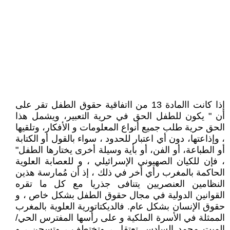
إذا كانت االمادة 13 من ااتفاقية حقوق الطفل تقر على
أن " يكون للطفل الحق في حرية التعبير، ويشمل هذا
الحق حرية طلب جميع أنواع المعلومات و الأفكار، وتلقيها
، وإذاعتها، دون أي اعتبار للحدود ، سواء بالقول أو الكتابة
أو الطباعة، أو الفن، أو بأية وسيلة أخرى يختارها الطفل"
، فإن للكيان الصهيوني الإسرائيلي ، و للعصابة العلوية
الحاكمة بالمغرب رأي أخر في ذلك ، إذ أن مُمارسة هذين
النظامين العنصريين يتنافى جذريا مع كل ما تقره
القوانين الدولية في مجال حقوق الطفل بشكل خاص ، و
حقوق الإنسان بشكل عام. فالديكتاتورية العلوية بالمغرب
الممثلة في الأسرة الملكية و على رأسها المفترس الحي/
الميت محمد السادس تعتقل ، وتختطف ، وتسجن ، و