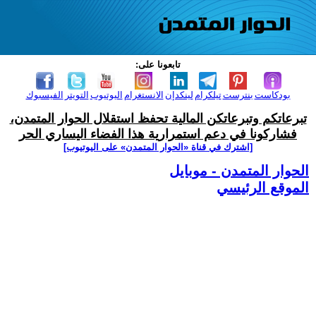
تابعونا على:
بودكاست
بنترست
تيلكرام
لينكدإن
الانستغرام
اليوتيوب
التويتر
الفيسبوك
تبرعاتكم وتبرعاتكن المالية تحفظ استقلال الحوار المتمدن،
فشاركونا في دعم استمرارية هذا الفضاء اليساري الحر
[اشترك في قناة ‫«الحوار المتمدن» على اليوتيوب]
الحوار المتمدن - موبايل
الموقع الرئيسي