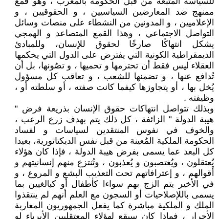
للسياسة المتبعة من قبل الحكومة بالمغرب ، وهو قمع
ممنهج ضد المعارضين السياسيين ، و الحقوقيين ، و
الإعلاميين ، و المدونين من النشطاء على منصات وسائل
التواصل الاجتماعي ، وهذا القمع المتصاعد و الهمجي
يشكل انتهاكًا صارخًا لحقوق للإنسان، وللمبادئ
الديمقراطية الكونية التي يفترض على الدول التي يحكمها
العقلاء ليس فقط أن تحترمها و تحميها ، و تصُونها، بل أن
تُدافع عنها ، و تضمنها للشعب ، و تعاقب كل مسؤول
يُخل بها ، أو يتجاوزها كيفما كانت صفته ، أو سلطته أو ،
وظيفته .
وبذلك تتواصل انتهاكات حقوق الإنسان بذريعة فرض "
هيبة الدولة " الزائفة ، كل ذلك يتم بهدف زرع الرعب ،
والخوف في نفوس المنتقدين لسياسات و لفساد
الحكومة الملكية المُعينة من قبل نفس الديكتاتورية، بعيدا
كل البعد عما يسمى بفرض هيبة الدولة ، فإذا كان هؤلاء
يُعتقلون ، ويُغتصبون و يُعذبون ، وتُنتزع منهم إنسانيتهم و
أقوالهم ، و إعترافاتهم تحت التعذيب البشع و المروع ، و
في الأخير يتم الزج بهم سواءا كأطفال أو كبالغيين بما
يسمى باللإصلاحيات أو السجون مع العلم أنهم لم ينتقذوا
الملك و الملكية مباشرة كما يفعل الجمهوريون المغاربة
الأحرار ، فماذا كان سيقع لهؤلاء المعتقليين الأبرياء لو