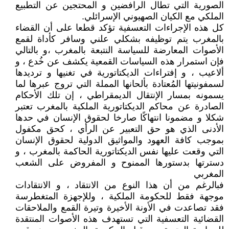
الصورية التي تطال الرافضين و المحتجين عن التطبيع
الملكي مع الكيان الصهيوني الإسرائلي.
كل هذه الإجراءات التعسفية تؤكد قطعا على أن القضاء
بالمغرب يتم توظيفه بشكلي علني وسافر كأداة لقمع
الأصوات المعارضة للسياسة النتبعة بالمغرب ،و بالتالي
فإن استمرار هذه السياسات القمعية يكشف عن خُدع ، و
ألاعيب ، و إفتراءات الديكتاتورية في تغنيها و ترديدها
لسمفونيتها المُعتادة بألحانها المملة التي تروج عبرها لما
يسمونه بمسار الإنتقال الديمقراطي ، إن تلك الأحكام
الصادرة عن محاكم الديكتاتورية الملكية بالمغرب تعتبر
شكلا و مضمونا انتهاكًا صارخا لحقوق الإنسان في حدها
الأدنى الذي هو حق التعبير عن الرأي ، كحق مكفول
بموجب كافة العهود والمواثيق الدولية لحقوق الإنسان
التي وقعت عليها نفس الديكتاتورية الحاكمة بالمغرب ، و
دسترتها بدستورها الممنوح و المفروض على الشعب
المغربي
فبالرغم من أن هذا النوع من الانتقاد ، و الانتقادات
موجهة فقط للحكومة الملكية ، وللإجهزة المتغطرسة
فقد تصاعدت في الأونة الأخيرة وتيرة القمع والملاحقات
القضائية التعسفية التي تستهدف هذه الأصوات المنتقدة