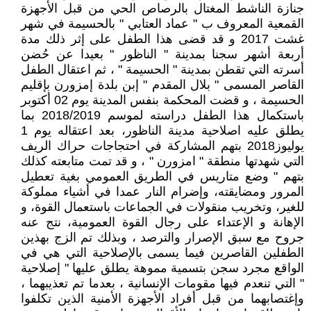
جنازة الناشط المغتال بالرصاص الحي من قبل الأجهزة
القمعية المعروف ب " عماد العتابي " بالحسيمة في شهر
غشت 2017 و قد قضى هذا الطفل على إثر ذلك مدة
أربعة أشهر سجنا بمدينة " الناظور " بعيدا عن حُضن
أسرته التي تقطن بمدينة " الحسيمة " ، ثم اعتقال الطفل
القاصر المسمى " بلال المقدم " إبن بلدة إمزورن بإقليم
الحسيمة ، و قضت المحكمة بنفس المدينة يوم 02 أكتوبر
باستكمال هذا الطفل دراسته لموسم 2018/2019 بما
يطلق عليه اصلاحية مدينة الناظور، بعد اعتقاله يوم 1
يوليوز2018 بتهم المشاركة في احتجاجات حراك الريف
التي شهدتها منطقة " امزورن " ، و قد تمت متابعته كذلك
بتهم " وضع متاريس في الطريق العمومي بغية تعطيل
المرور ومضايقته، وإضرام النار عمدا في أشياء مملوكة
للغير، وتخريب منقولات في الجماعات باستعمال القوة، و
الإهانة و الإعتداء على رجال القوة العمومية، نتج عنه
جروح مع سبق الإصرار والترصد ، وبذلك تم الزج بهذين
الطفلين القاصرين فيما يسمى بالإصلاحية التي هي في
الواقع مجرد سجن بتسمية مموهة يطلق عليها " إصلاحية
" التي تنعدم فيها مقومات الإنسانية ، بعدما تم تعذيبهما ،
وإغتصابهما من قبل أفراد الأجهزة الأمنية الذين تكلفوا