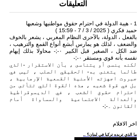
التعليقات
1 - هيبة الدولة في احترام حقوق مواطنيها وشعبها
حميد فكري ( 2025 / 3 / 7 - 15:59 )
بالفعل ، الدولة، بالآحرى النظام المغربي ، يشعر بالخوف
والضعف ، لذلك هو يمارس أبشع أنواع القمع والترهيب ،
ضد الكل ، الصغير قبل الكبير ٠-;- محاولا بذلك إيهام
نفسه بأنه قوي ومستقر ٠-;-
لكنه ينسى أو يتناسى ، بأن الاستقرار -الذي
طالما يتغنى به- الحقيقي الصلب ، ليس في
جبروت اجهزته الأمنية القمعية الإرهابية ،
بل في قوة شعبه ، هذه القوة التي تتأتى من
احترام حقوق الشعب ، في الديموقراطية
والعدالة الاجتماعية والمساواة أمام
القانون ۔-;-
اخر الافلام
.. ما الذي تريده تركيا في لبنان؟