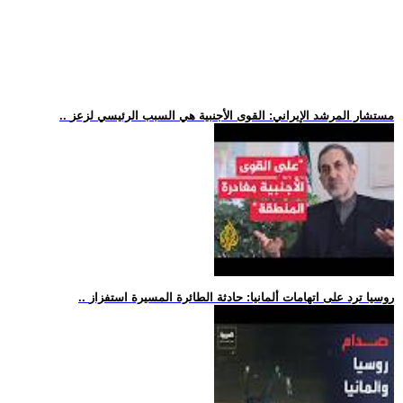
.. مستشار المرشد الإيراني: القوى الأجنبية هي السبب الرئيسي لزعز
.. روسيا ترد على اتهامات ألمانيا: حادثة الطائرة المسيرة استفزاز