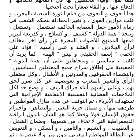
كلما بقوا أوفياء مخلصين لها في أعمالهم لحمايتها و
الدفاع عنها ، و البقاء صغارا تحت أجنحتها
هذا الخوف و التخوف من قيام الثورة الشعبية بالمغرب و
قلب موازين القوى ، و تغيير المعادلة بتحكم الشعب في
زمام الأمور جعل العصابة الحاكمة تستعمل ، وتستغل ،
وتتخذ " هيبة الدولة " كسيف ، و كسلاح ، و كذريعة لتبرير
قمعها الممنهج للأصوات المعبرة عن رأي أخر مخالف
لرأي الجلادين ، و القتلة و على رأسهم " فؤاد على
الحمى " إسمه الحقيقي و ليس " الهمة " كما يريد أن
يُلقب ، متناسين ، ومتجاهلين على أن "هيبة الدولة "
الحقيقية هي إطلاق سراح جميع المعتقلين السياسيين ،
والنشطاء الحقوقيين والمدونين و الأطفال ، وكل معتقلي
الرأي والتعبير بالمغرب و تعويضهم عن كل ضرر لحق
بهم ، وعلى رأسهم أبناء حراك الريف ، و وضع حد لكل
الملاحقات القضائية التعسفية الانتقامية الإجرامية التي
تستهدف الأبرياء ، ثم التوقف عن هدم منازل المواطنين و
طردهم منها ، و ضمان حرية التعبير ، والتظاهر ، واحترام
حقوق الإنسان قولا وفعلا كما هو الشأن بالدول الراقية
الديمقراطية التي لا تخاف من شعوبها ، وضمان الشغل ،
و التطبيب ، و التعليم ، والتأمين ، و السكن ، و التعويض
عن البطالة للمواطن المغربي بدون ميز و لا عنصرية ، ثم