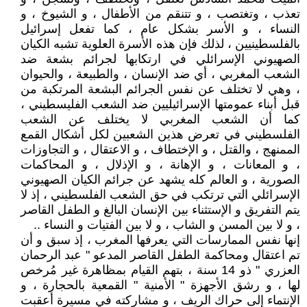
تعذب ، وتغتصب ، و تتنقم من الأطفال ، و الشيوخ ، و
النساء ، و الأسر بشكل عام ، كما تفعل إسرائيل
بالفلسطينيين ، لذلك فإن هذه الأسرة العلوية تشبه الكيان
الصهيوني الإسرائلي في ارتكابها لجرائم بشعة ضد
الشعب المغربي ، أي ضد الإنسان ، والطبيعة ، والحيوان
، وهي لا تختلف عن نفس الجرائم البشعة المرتكبة من
قبل أبناء عمومتها الإسرائيليين ضد الشعب الفليسطيني ،
كما أن الشعب المغربي لا يختلف عن الشعب
الفلسطيني في تعرض هذين الشعبين لكل أشكال القمع
الممنهج ، والقتل ، و الإختطاف ، و الاعتقال ، و التجاوزات
، و المعانات ، و الإهانة ، و الإذلال ، و المحاكمات
الصورية ، و العالم كله يشهد عن جرائم الكيان الصهيوني
الإسرائلي التي ترتكب في حق الشعب الفلسطيني ، إذ لا
يتم التفريق و الإستثناء بين الإنسان البالغ و الطفل القاصر
، و لا بين المسن و الشاب ، و لا بين الفتيات و النساء ..
إنها نفس الممارسات التي يعرفها المغرب ، إذ سبق و أن
تم اعتقال ومحاكمة الطفل القاصر المدعو " عبد الرحمان
العزري " ذو 14 سنة ، بتهم القيام بمظاهرة غير مُرخص
لها ، و رشق الأجهزة " الأمنية " القمعية بالحجارة ، و
الإنتماء إلى حراك الريف ، و مشاركته في مسيرة أعقبت