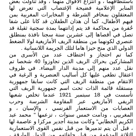
باستنطاقهما ، و انتزاع الأقوال منهما ، وقد تناولت بعض
المنابر الإعلامية فضيحة الإغتصاب التي تعرض لها
المعتقلون بمخافر الشرطة و المخابرات المغربية بمن
فيهم الأطفال، كما أن هذان الطفلان قد كانا على شفا
حُفرة من محاكمة قد يتم إدانتهما بمدة سجنية ثقيلة قد
تصل في أقصاها إلى عشرين سنة سجنا نافذة بمنطلق
عنصري لكونهما من منطقة الريف الأمازيغية لولا الضغط
الدولي الذي منح حيزا هاما لتلك الجريمة اللانسانية .
كما تم احتجاز و اختطاف عدد من الأسرى من
المشاركين بحراك الريف الذين تجاوزوا 40 شخصا تم
نقل عدد منهم إلى مدينة الدار البيضاء. في ظروف
اعتقال تطغى عليها كل أساليب العنصرية و الرغبة في
الانتقام من منطقة الريف التي كانت سابقا جمهورية
مستقلة قائمة الذات تحت اسم جمهورية الريف التي
تأسست في 18 سبتمبر 1921 عندما تخلص شعبها
الريفي الأمازيغي عبر المقاومة الشرسة وحرب
العصابات من الاستعمار الفرنسي ، والإسبان ، و
المغربيي ، ودامت خمس سنوات ، تزعمها " محمد عبد
الكريم الخطابي" وكانت مدينة أجدير مركزا و عاصمة لها
، قبل أن يتم تدميرها من قبل نفس القوى الاستعمارية
الثلاثة المدعمة من قبل حلفائهم من الدول المارقة ،