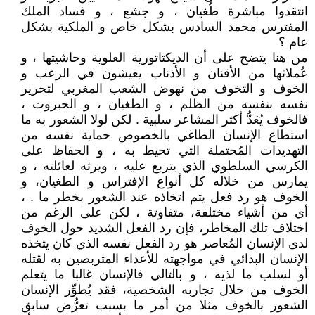
انتقدوا مباشرة طُغيان ، و جشع ، و فساد الملك
المفترس محمد السادس بشكل خاص و الملكية بشكل
عام ؟
من هنا يتضح على أن الديكتاتورية العلوية وحاشيتها ، و
عُملائها من الأقنان و الأذناب يعيشون في الرعب و
الخوف و التخوف من نهوض الشعب المغربي لتحرير
نفسه بنفسه من الظلم ، و الطغيان ، و الجبروت ،
فالخوف يُعَدُّ أكثر المشاعر سلبية . لكن لولا الشعور به ما
استطاع الإنسان الطاغي بالخصوص حماية نفسه من
التهديدات المُحتملة التي تحيط به ، و الحفاظ على
الكرسي السلطوي الذي يتربع عليه ، ويرثه لعائلته ، و
يمارس من خلاله كل أنواع الإفتراس و الطغيان، و
الخوف هو رد فعل يتم اتخاذه عند الشعور بخطر ما . ،
أي من أشياء مختلفة، متفاوتة ، لكن على الرغم من
اختلاف تلك المخاطر، فإن رد الفعل الشديد حول الخوف
لدى الإنسان المُعاصر هو رد الفعل نفسه الذي كان يتخذه
الإنسان البدائي في مواجهته للأعداء المتربصين به لقتله
أو لسلب ما لذيه ، و بالتالي فالإنسان غالبا ما يتعلم
الخوف من خلال تجاربه الشخصية، فقد يُطوِّر الإنسان
الشعور بالخوف مثلا من أمر ما بسبب تعرُّض سابق