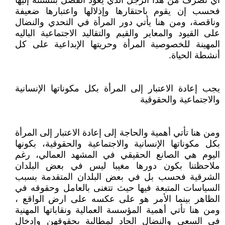
أي تصرف من هذا الرجل الذي يعود الفضل بتنشئته إليها
فحسب إن يقوم باحتقارها وإذلالها واعتبارها ضعيفة
وناقصة، ومن هنا يأتي دور المرأة في التحدي والنضال
على القيود والمعاير والقيم والتقاليد الاجتماعية الباليه
المهينة للخصوصية المرأة وحريتها الإبداعية على كل
أنشطة الحياة.
يجب إعادة الاعتبار إلى المرأة بكل مكوناتها الإنسانية
والاجتماعية والحقوقية
ومن هنا تأتي أهمية والحاجة إلى إعادة الاعتبار إلى المرأة
بكل مكوناتها الإنسانية والاجتماعية والحقوقية، بكونها
اليوم هي الصانع الحقيقي في المشهد العمالي، رغم
ملاحظتنا بكون دورها مغيبا ليس في بعض البلدان
الشرقية فحسب بل في بعض البلدان المتقدمة بسبب
السياسات المتبعة فيها حيث تتغنى بالعامل وحقوقه في
الظاهر بينما الأمر هو على عكسه على ارض الواقع ،
ومن هنا تأتي أهمية المؤسسة العمالية ونقاباتها المهنية
في السعي والنضال الجاد لمطالبة بحقوقهن وإدخال