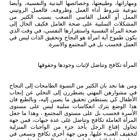
ومهاراتها، وطبيعتها، وخصائصها البدنية والنفسية، وأيضا
بنوعية شروط أداء العمل وظروفه، فالعمل الروتيني
الممل أو العمل القاسي الصعب يسبب الكثير من
المشكلات السلبية على صحة العامل فكيف الحال إلى
صحة المرأة النفسية واستقرارها النفسي، في وقت الذي
يكون طموح أية امرأة هو النجاح وتحقيق الذات ليس في
العمل فحسب بل في المجتمع والأسرة.
المرأة تكافح وتناضل لإثبات وجودها وحقوقها
ومن هنا نجد بان الكثير من النسوة الطامحات إلى النجاح
في مشوارهن المهني يضطررن إلى التخلي عن إنجاب
الأطفال كي يستطعن تحقيق ما يصبن إليه، وبالطبع فان
هذا الوضع يترك انعكاسات سلبية ليس على مستوى
الأسرة فحسب بل على مستوى المجتمع ، وهذا ما جعل
المرأة العاملة تكافح وتناضل على عدة جبهات، فمن جهة
تحاول إقناع الرجل بأخذ جزء من الواجبات المنزلية
لتخفيف العبء عليها، ومن جهة أخرى تكافح وتسعى في