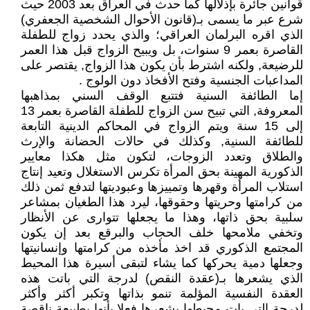
قوانين جائرة بإذلالها كما حدث في العراق بعد 2003 حيث
شرع عبر ما يسمى بـ(قانون الأحوال الشخصية الجعفري)
الذي اقره البرلمان العراقي؛ والذي يحدد زواج للطفلة
القاصرة بعمر 9 سنوات، بل ويبيح الزواج قبل هذا العمر
للرضيعة, ولكنه اشترط بأن يكون هذا الزواج, يقتصر على
المداعبات الجنسية وفتح الأفخاذ دون الولوج .
إما الطائفة السنية فتتبع الوقف السني بمذاهبها
المعروفة, التي تبيح سن الزواج للطفلة القاصرة بعمر 13
إلى 15 سنة ويتم الزواج في المحاكم الدينية التابعة
للطائفة السنية, وكذلك في حالات الحضانة والإرث
والطلاق وتعدد الزوجات، لتكون مثل هكذا معايير
الذكورية المهينة بحق المرأة تكرس الاستغلال وتعيد إنتاج
استلاب المرأة وقهرها وتمييزها وعبوديتها لتدفع ثمن ذلك
من كرامتها وحريتها وحقوقها، ليرد هذا الطغيان بمشاعر
سلبية بحق ذاتها، وهذا ما يجعلها تتوارى عن الأنظار
وتخفي ملامحها خلف الحجاب والبرقع بعد إن يكون
المجتمع الذكوري قد اخذ مأخذه من كرامتها وإنسانيتها
وجعلها دمية يحركها كما يشاء لتبقى أسيرة هذا المحيط
الذي يشعرها بـ(عقدة النقص) لدرجة التي باتت هذه
العقدة النفسية المؤلمة تنمو بذاتها وتكبر أكثر وأكثر
لدرجة التي بات محيطها يشعرها فعلا بأنها بطبيعة ناقصة