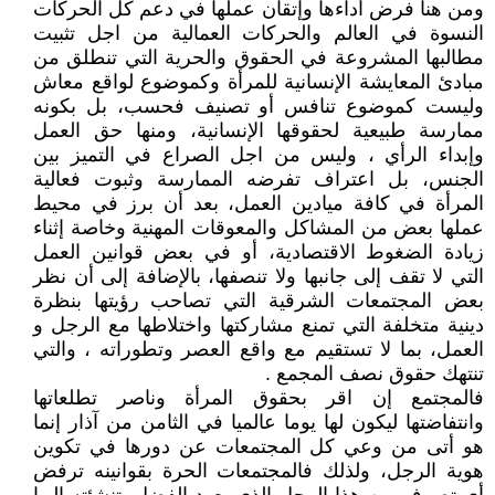
ومن هنا فرض أداءها وإتقان عملها في دعم كل الحركات
النسوة في العالم والحركات العمالية من اجل تثبيت
مطالبها المشروعة في الحقوق والحرية التي تنطلق من
مبادئ المعايشة الإنسانية للمرأة وكموضوع لواقع معاش
وليست كموضوع تنافس أو تصنيف فحسب، بل بكونه
ممارسة طبيعية لحقوقها الإنسانية، ومنها حق العمل
وإبداء الرأي ، وليس من اجل الصراع في التميز بين
الجنس، بل اعتراف تفرضه الممارسة وثبوت فعالية
المرأة في كافة ميادين العمل، بعد أن برز في محيط
عملها بعض من المشاكل والمعوقات المهنية وخاصة إثناء
زيادة الضغوط الاقتصادية، أو في بعض قوانين العمل
التي لا تقف إلى جانبها ولا تنصفها، بالإضافة إلى أن نظر
بعض المجتمعات الشرقية التي تصاحب رؤيتها بنظرة
دينية متخلفة التي تمنع مشاركتها واختلاطها مع الرجل و
العمل، بما لا تستقيم مع واقع العصر وتطوراته ، والتي
تنتهك حقوق نصف المجمع .
فالمجتمع إن اقر بحقوق المرأة وناصر تطلعاتها
وانتفاضتها ليكون لها يوما عالميا في الثامن من آذار إنما
هو أتى من وعي كل المجتمعات عن دورها في تكوين
هوية الرجل، ولذلك فالمجتمعات الحرة بقوانينه ترفض