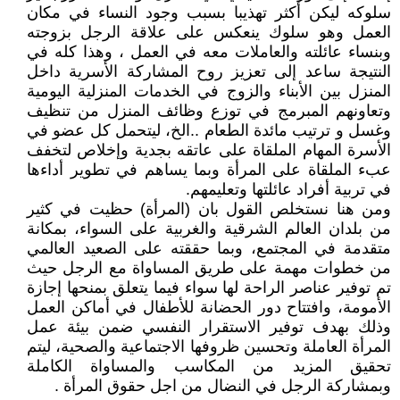
سلوكه ليكن أكثر تهذيبا بسبب وجود النساء في مكان
العمل وهو سلوك ينعكس على علاقة الرجل بزوجته
وبنساء عائلته والعاملات معه في العمل ، وهذا كله في
النتيجة ساعد إلى تعزيز روح المشاركة الأسرية داخل
المنزل بين الأبناء والزوج في الخدمات المنزلية اليومية
وتعاونهم المبرمج في توزع وظائف المنزل من تنظيف
وغسل و ترتيب مائدة الطعام ..الخ، ليتحمل كل عضو في
الأسرة المهام الملقاة على عاتقه بجدية وإخلاص لتخفف
عبء الملقاة على المرأة وبما يساهم في تطوير أداءها
في تربية أفراد عائلتها وتعليمهم.‏
ومن هنا نستخلص القول بان (المرأة) حظيت في كثير
من بلدان العالم الشرقية والغربية على السواء، بمكانة
متقدمة في المجتمع، وبما حققته على الصعيد العالمي
من خطوات مهمة على طريق المساواة مع الرجل حيث
تم توفير عناصر الراحة لها سواء فيما يتعلق بمنحها إجازة
الأمومة، وافتتاح دور الحضانة للأطفال في أماكن العمل
وذلك بهدف توفير الاستقرار النفسي ضمن بيئة عمل
المرأة العاملة وتحسين ظروفها الاجتماعية والصحية، ليتم
تحقيق المزيد من المكاسب والمساواة الكاملة
وبمشاركة الرجل في النضال من اجل حقوق المرأة .