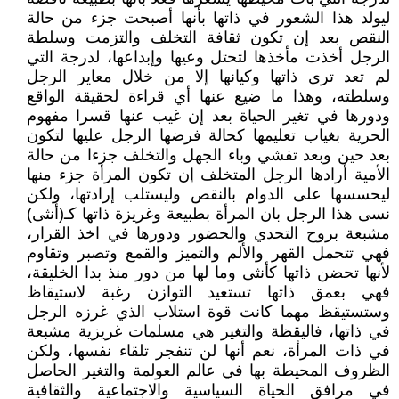
ليولد هذا الشعور في ذاتها بأنها أصبحت جزء من حالة
النقص بعد إن تكون ثقافة التخلف والتزمت وسلطة
الرجل أخذت مأخذها لتحتل وعيها وإبداعها، لدرجة التي
لم تعد ترى ذاتها وكيانها إلا من خلال معاير الرجل
وسلطته، وهذا ما ضيع عنها أي قراءة لحقيقة الواقع
ودورها في تغير الحياة بعد إن غيب عنها قسرا مفهوم
الحرية بغياب تعليمها كحالة فرضها الرجل عليها لتكون
بعد حين وبعد تفشي وباء الجهل والتخلف جزءا من حالة
الأمية أرادها الرجل المتخلف إن تكون المرأة جزء منها
ليحسسها على الدوام بالنقص وليستلب إرادتها، ولكن
نسى هذا الرجل بان المرأة بطبيعة وغريزة ذاتها كـ(أنثى)
مشبعة بروح التحدي والحضور ودورها في اخذ القرار،
فهي تتحمل القهر والألم والتميز والقمع وتصبر وتقاوم
لأنها تحضن ذاتها كأنثى وما لها من دور منذ بدا الخليقة،
فهي بعمق ذاتها تستعيد التوازن رغبة لاستيقاظ
وستستيقظ مهما كانت قوة استلاب الذي غرزه الرجل
في ذاتها، فاليقظة والتغير هي مسلمات غريزية مشبعة
في ذات المرأة، نعم أنها لن تنفجر تلقاء نفسها، ولكن
الظروف المحيطة بها في عالم العولمة والتغير الحاصل
في مرافق الحياة السياسية والاجتماعية والثقافية