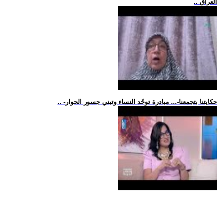
.. العراق
.. -حكايتنا بتجمعنا-... مبادرة توحّد النساء وتبني جسور الحوار