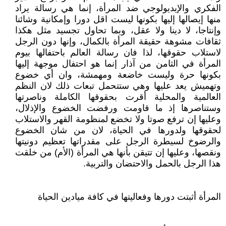
الفكري والإيديولوجي ضد المرأة، إنما هي رسالة يراد
منها إيصالها إليها بكونها ليست اقل دورا وإمكانية وشائنا
وإنتاجا، لا دينا ولا عقل، وبما تحاول تجسيد مثل هكذا
ثقافات مشوهة حقيقة المرأة بالكمال، وإنها دون الرجل
لاستلاب حقوقها، لذا فان رسالة العالم باحتفالها بيوم
المرأة في الثامن من آذار إنما هو احتفال موجهة إليها
بكونها حرة وليست خاضعة ومهمشة، وان أي خضوع
وتهميش يعد عليها وهي ستتحمل تبعات ذلك لان النظم
العالمية والمحلية أقرت بحقوقها الكاملة وناصرتها
وستناصرها إذ ما قاومت ورفضت الخضوع والإذلال،
وعليها إن ترفع صوتا ولا تخضع لمنظومة القهر والاستلاب
لحقوقها ولدورها في الحياة، لان من شان الخضوع
والرضوخ لسيطرة الرجل على مقدراتها تعظيم دونيتها
ونقصها، وعليها إن تتيقن بأنها هي المرأة (الأم) من خلقت
هذا الرجل بالحمل والاحتضان والتربية.
المرأة أثبتت دورها وفعاليتها في كافة ميادين الحياة