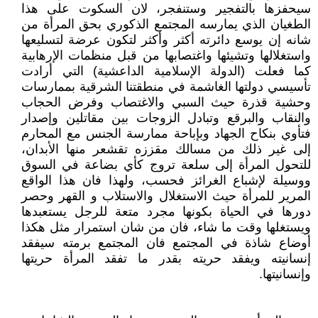
سيحفزها بالتفجير وستنفجر، لان السكوت على هذا
الطغيان الذي يمارسه المجتمع الذكوري بحق المرأة من
شانه إن يوسع دائرته أكثر وأكثر لتكون عرضة لتسليعها
واستغلالها وتشيئها واغتصابها من قبل منظمات الإرهابية
كما فعلت (الدولة الإسلامية الداعشية) التي أرادت
تأسيسي دولتها الغاشمة في منطقتنا الشرقية بممارسات
وحشية قذرة حيث السبي والاغتصاب وفرض الحجاب
والنقاب والبرقع وتبادل الزوجات بين مقاتلين وإصدار
فتأوي بنكاح الجهاد وبإباحة ممارسة الجنس مع المحارم
إلى غير ذلك من مسالك مقززه تقشعر منها الأبدان،
للتحول المرأة إلى سلعة تروج كأي بضاعة في السوق
ووسيلة لإشباع الغرائز فحسب، ولهذا فان هذا الواقع
المرير للمرأة حيث الاستغلال والاستلاب و القهر وحصر
دورها في الحياة بكونها مجرد متعة للرجل يستعبدها
ويستغلها وقت ما شاء، فان من شان استمرار مثل هكذا
أوضاع شاذة في المجتمع فان المجتمع برمته سيفقد
إنسانيته ويفقد حريته بقدر ما تفقد المرأة حريتها
وإنسانيتها.