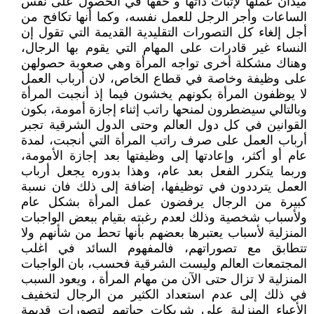
ميدان عملها لإثبات ذاتها و حقها في الحصول على نفس
الساعات وأجر الرجل للعمل نفسه، وكما أنها تكافح من
أجل إلغاء كل التصورات التقليدية القديمة التي تقول إن
النساء غير قادرات على المهام التي يقوم بها الرجال،
وهناك مشكلة أخرى تواجه المرأة وهي صعوبة حصولهن
على وظيفة وخاصة في قطاع الخاص، لان أرباب العمل
لا يوظفون المرأة بكونهم يخشون فيما إذ أنجبت المرأة
وبالتالي سيضطرون لمنحها راتب إثناء إجازة أمومة، بكون
القوانين في كل دول العالم وحتى الدول الشرقية تجبر
أرباب العمل على صرف راتب المرأة التي أنجبت، لمدة
عام أو أكثر، وإعادتها إلى وظيفتها بعد إجازة الأمومة،
وربما يتكرر الفعل بعد عام، وهذا بدوره يجعل أرباب
العمل يترددون في توظيفها، إضافة إلى ذلك فان نسبة
كبيرة من الرجال يرفضون عمل المرأة بشكل عام
ولأسباب شخصية وذلك لعدم رغبته بقيام ببعض الواجبات
المنزلية لأسباب يعتبرها بعضهم بأنها تحط من شأنهم ولا
تتطابق مع تصوراتهم، فالمفهوم السائد في اغلب
المجتمعات العالم وليست الشرقية فحسب، بان الواجبات
المنزلية لا تزال حتى الآن من مهام المرأة ، ويعود السبب
في ذلك إلى عدم استعداد الكثير من الرجال لتخفيف
الأعباء المنزلية على شريكات حياتهم لتصورات قديمة