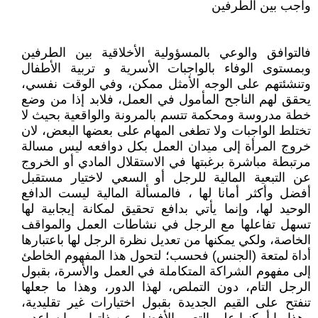
واجب بين الطرفين
فالتوافق والوعي بالمسؤولية الأخلاقية بين الطرفين
وبمستوى الوفاء بالواجبات الأسرية و تربية الأطفال
وتنشئتهم على الوجه الأمثل ممكن، وفي الوقت نفسي،
يحقق لهم الناجح المأمول في العمل، فلابد إذا من وضع
خطة مدروسة ومحكمة تتسم بالمرونة والواقعية بحيث لا
تختلط الواجبات ولا تطغى المهام على بعضها البعض، لان
خروج المرأة إلى ميدان العمل بكل دوافعه ليس مسالة
مرتبطة مباشرة برغبتها في الاستقلال المادي أو الخروج
عن التبعية المالية للرجل أو السعي لاختيار مستقبل
أفضل وأكثر أمانا لها ، فالمسألة المالية ليست الدافع
الوحيد لها، وإنما يأتي بدافع تحقيق لمكانة إيجابية لها
تسهل تفاعلها مع الرجل في نشاطات العمل والمواقف
الخاصة، ولكي يمكنها من تعديل نظرة الرجل لها باعتبارها
أداة لمتعة (الجنس) فحسب؛ لتحول هذا المفهوم الخاطئ
إلى مفهوم الشراكة المتكاملة في العمل والأسرة، بقبول
الرجل التام، دون التملص، لهذا الدور، وهذا ما جعلها
تنفتح على القيم الجديدة بقبول اختيارات غير تقليدية،