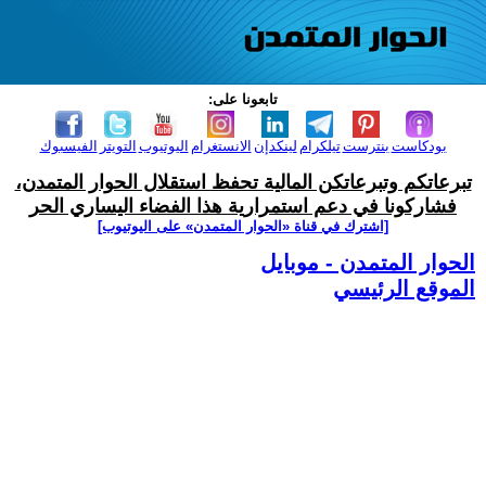
تابعونا على:
بودكاست
بنترست
تيلكرام
لينكدإن
الانستغرام
اليوتيوب
التويتر
الفيسبوك
تبرعاتكم وتبرعاتكن المالية تحفظ استقلال الحوار المتمدن،
فشاركونا في دعم استمرارية هذا الفضاء اليساري الحر
[اشترك في قناة ‫«الحوار المتمدن» على اليوتيوب]
الحوار المتمدن - موبايل
الموقع الرئيسي