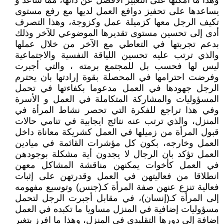
وهذا ما أمكنها على التعبير الأفضل عن ذاتها، مما ساعد و
يساعدها على تحفيز دوافع العمل لديها مع رفع مستوى
تكيف الرجل معها كزميلة عمل وكزوجة، وهذا التصرف
أدى إلى تحسين مستوى تقديرها الموضوعي للآخر وذلك
بدعم تجربتها في التعاطي مع الآخر من خلال عملها
والذي ترتب عليه تحسين اللياقة النفسية والاجتماعية
ليس لها فحسب بل للمجتمع برمته ، والتي أجبرت
وفرضت احترامها في المحصلة بقوة إرادتها بان يحترم
الرجل جهودها في العمل مدعوما بكفاءتها في تحمل
المسؤوليات والمشاركة المتكاملة في العمل و الأسرة
وفي هذا تراجع للفكرة التي تحصر نشاط المرأة في
المنزل، والذي ترتب عنه نتائج ايجابية في تنامي حالات
قبول المرأة من زميلها في العمل كشريكة معاناة داخل
العمل وخارجه، بكون كل مؤشرات القائمة في ميادين
العمل تؤكد بان الرجال لا يجدون أية مشكلة بوجودهن
في العمل كأخوات يمكنهن مناقشة المشاكل معهن
انطلاقا من فعاليتهن في العمل وقدرتهن على إثبات
فعالية تنزع عنهن صفة المرأة كـ(جنس) وتوسيع مفهومه
إلى المرأة كـ(إنسان)، في مقابل أجبرت الرجل لتحمل
مسؤوليات إضافية في المنزل مساويا ما تكبده في العمل
إضافة إلى دورها التقليدي في المنزل، وهذا ما افرز بتغير