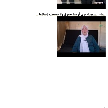
.. نساء السويداء نرى أرضنا تحترق ولا نستطيع إنقاذها