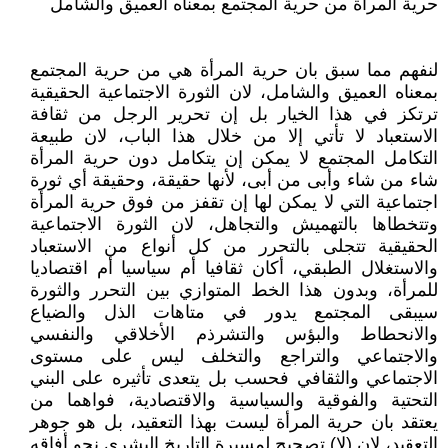
حرية المرأة من حرية المجتمع بمعناه العميق والشامل
لنفهم مما سبق بان حرية المرأة هي من حرية المجتمع
بمعناه العميق والشامل، لان الثورة الاجتماعية الحقيقية
ترتكز في هذا الخيار بل إن تحرير الرجل من ثقافة
الاستعباد لا تأتي إلا من خلال هذا الباب، لان طبيعة
التكامل المجتمع لا يمكن إن يتكامل دون حرية المرأة
شاء من شاء وأبى من أبى، لأنها حقيقة، وحقيقة أي ثورة
اجتماعية التي لا يمكن لها إن تقفز من فوق حرية المرأة
وتتخطاها بالتهميش والتجاهل، لان الثورة الاجتماعية
الحقيقية تتجلى بالتحرر من كل أنواع من الاستعباد
والاستغلال الطبقي، أكان ثقافيا أم سياسيا أم اقتصاديا
للمرأة، وبدون هذا الخط المتوازي بين التحرر والثورة
سيبقى المجتمع يدور في متاهات الذل والضياع
والانحطاط والبؤس والتشرذم الأخلاقي والنفسي
والاجتماعي والتراجع والتخلف ليس على مستوى
الاجتماعي والثقافي فحسب بل يتعدى تأثيره على البني
التحتية والفوقية والسياسية والاقتصادية، فواهما من
يعتقد بان حرية المرأة ليست بهذا التعقيد، بل هو جوهر
التعقيد، لان (لا) تصحيح لمسيرة التاريخ البشري نحو أفاقه