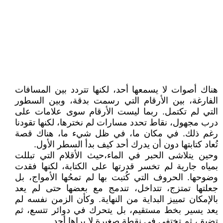
هناك أصوات لا يسمعها أحد، لكنها تتردد بين المسافات
الفارغة، بين الأرقام التي رسمت بدقة، وبين السطور
التي لم تكتمل. ربما ليست الأرقام سوى علامات على
درب مجهول، نقاط تحدد مسارات لم نخترها، لكنها تقودنا
رغم ذلك. في مكان ما، في ظل شيء ما، هناك قصة
تُعاد كتابتها دون أن يدرك أحد كيف بدأ السطر الأول.
وحين يتلاشى الحبر في الماء،حيث الأقلام التي تبللت
بمياه جارية لم تخسر قدرتها على الكتابة، لكنها فقدت
وضوحها. الحروف التي كُتبت بها لم تمحُها الأمواج، بل
جعلتها تمتزج، تتداخل، تندمج مع بعضها حتى لم يعد
بالإمكان تمييز البداية من النهاية. وكأن الزمن نفسه لم
يعد يسير بخط مستقيم، بل يتحرك في دوائر تتسع، ثم
تضيق، ثم تختفي في نقطة صغيرة لا يراها أحد.