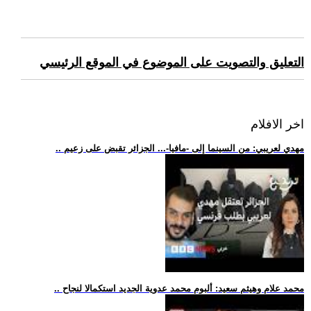
التعليق والتصويت على الموضوع في الموقع الرئيسي
اخر الافلام
.. مهدي لعريبي: من السينما إلى -مافيا-... الجزائر تقبض على زعيم
.. محمد علام وهيثم سعيد: ألبوم محمد عدوية الجديد استكمالا لنجاح