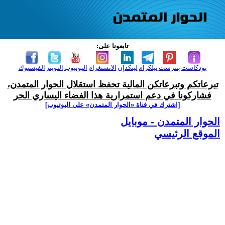
تابعونا على:
بودكاست
بنترست
تيلكرام
لينكدإن
الانستغرام
اليوتيوب
التويتر
الفيسبوك
تبرعاتكم وتبرعاتكن المالية تحفظ استقلال الحوار المتمدن،
فشاركونا في دعم استمرارية هذا الفضاء اليساري الحر
[اشترك في قناة ‫«الحوار المتمدن» على اليوتيوب]
الحوار المتمدن - موبايل
الموقع الرئيسي