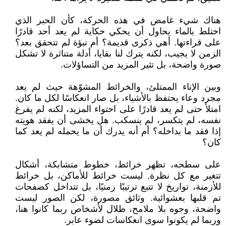
هناك شيء غامض في هذه الحركة، كأن الحبر الذي
اختلط بالماء يحاول أن يحكي حكاية لم يعد أحد قادرًا
على قراءتها. أهي ذكرى قديمة؟ أم نبؤة لم تتحقق بعد؟
الزمن لا يجيب، لكنه يترك لنا بقايا، أدلة متناثرة لا تشكل
صورة واضحة، بل تثير المزيد من التساؤلات.
وبين الإناء الممتلئ، والخرائط المشوّهة حيث لم يعد
مجرد وعاء يحتفظ بالأشياء، بل صار انعكاسًا لكل ما كان.
امتلأ حتى لم يعد قادرًا على احتواء المزيد، لكنه لم يفرغ
نفسه، لم يتكسر، لم ينسكب. هل يخشى أن يفقد هويته
إذا فقد ما بداخله؟ أم أنه يدرك أن ما يحمله لم يعد كما
كان؟
على سطحه، تظهر خرائط، خطوط متشابكة، أشكال
تتغير مع كل نظرة. ليست خرائط للأماكن، بل خرائط
للأزمنة، تواريخ لا تتبع ترتيبًا زمنيًا، بل تتداخل كصفحات
تم قلبها بعشوائية. وثائق مصورة، لكن الصور ليست
واضحة، وجوه بلا ملامح، ظلال لأشخاص ربما كانوا هنا،
وربما لم يكونوا سوى انعكاسات لضوء عابر.