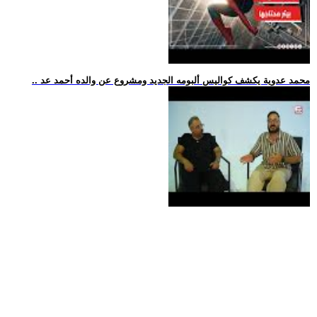
.. محمد عدوية يكشف كواليس ألبومه الجديد ومشروع عن والده أحمد عد