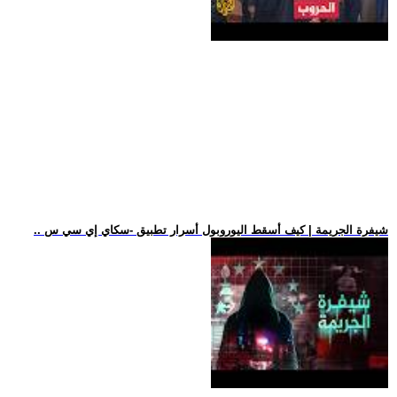
.. شيفرة الجريمة | كيف أسقط اليوروبول أسرار تطبيق -سكاي إي سي س