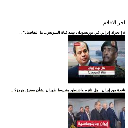
اخر الافلام
.. تحرك إيراني في بورتسودان يهدد قناة السويس.. ما التفاصيل؟ | #
.. نافذة من إيران | هل تلتزم واشنطن بشروط طهران بشأن مضيق هرمز؟