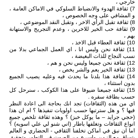
خارجي ،
7) ثقافة الهدوء والانضباط السلوكي في الاماكن العامة ،
و المشافي على وجه الخصوص ،
8) ثقافة تقبل الرأي الاخر ، وتقبل النقد الموضوعي ،
9) ثقافة حب الخير للاخرين ، وعدم التجريح والاستهانة
بهم ،
10) ثقافة العطاء قبل الاخذ ،
11) ثقافة نحن وليس انا ، اي العمل الجماعي بدلا من
نسب النجاح للذات البغيضة ،
12) ثقافة نحن جميعا وليس نحن و هم ،
13) ثقافة الخير يعم والشر يخص ،
14) ثقافة هذا بلدنا ما يحدث فيه وعليه يصيب الجميع
بدون استثناء ،
15) ثقافة جميعنا ضيوفا على هذا الكوكب ، سنرحل كل
حسب بطاقة سفره .
اي من هذه (الثقافات) تجد انك بحاجة الى اعادة النظر
فيها ؟ و هل سترتبها حسب اولويات تنفيذها ؟ ام ان هذا
(حجي جرايد – ما يوكل خبز) ؟ وهذه ثقافة تلخص جميع
انواع الثقافات وتغلفها باطار (اني شنو لي علي اسويه) ؟
اما ان نبق في اماكن تخلفنا الثقافي - الحضاري و العالم
يتساق مع الزمن واسرع من الصوت في التطور وتحقيق