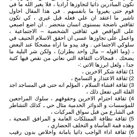
نكون المبادرين ذاتيا لتجاوزها اراديا ، فلا يغير الله ما في
قوم حتى يغيروا ما بانفسهم . في هذا المقال احاول
تاشير ما اعتقد ان علي فعله قبل غيري ، كي تكون
ثقافتي ناضجة بمستوى انسان متحضر . ان اضع اصبعي
على النواقص في ثقافتي الشخصية – الاجتماعية ،
واعمل على تجاوزها عسى ان احقق الاسلام الحنيف في
سلوكي الاجتماعي . وقد يبدو ما اراه مضحكا عند البعض
، (وما اقوله – مال واحد بطران) ، ولكن شر البلية ما
يضحك . فمجالات الثقافة التي نعاني من نقص فيها كثية
جدا ، ولعل ابرزها الاتي :-
1) ثقافة شكر الاخرين ،
2) ثقافة الاعتذار و التسامح ،
3) ثقافة افشاء السلام ، المؤلم انه حتى في المساجد اجد
القلة التي تفعل ذلك ،
4) ثقافة احترام الاخرين وحقوقهم ، سلوك المراجعين
للمؤسسات و الدوائر الخدمية مثال حي ـ كذلك التشاطر
في الشارع من قبل سواق المركبات ،
5) ثقافة نظافة الممتلكات العامة و المرافق الصحية ،
وهذه قمة المأساة و التخلف الحضاري ،
6) ثقافة اداء الواجب ذاتيا بامانة واخلاص بدون رقيب