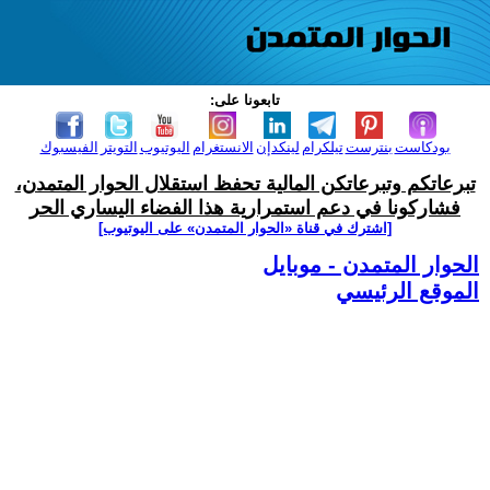
تابعونا على:
بودكاست
بنترست
تيلكرام
لينكدإن
الانستغرام
اليوتيوب
التويتر
الفيسبوك
تبرعاتكم وتبرعاتكن المالية تحفظ استقلال الحوار المتمدن،
فشاركونا في دعم استمرارية هذا الفضاء اليساري الحر
[اشترك في قناة ‫«الحوار المتمدن» على اليوتيوب]
الحوار المتمدن - موبايل
الموقع الرئيسي