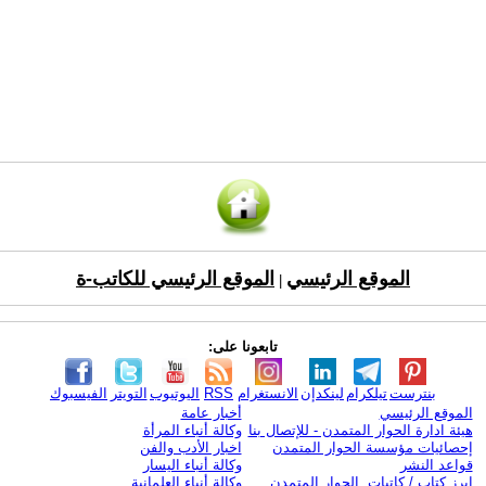
الموقع الرئيسي
الموقع الرئيسي للكاتب-ة
|
تابعونا على:
بنترست
تيلكرام
لينكدإن
الانستغرام
RSS
اليوتيوب
التويتر
الفيسبوك
الموقع الرئيسي
أخبار عامة
هيئة ادارة الحوار المتمدن - للإتصال بنا
وكالة أنباء المرأة
إحصائيات مؤسسة الحوار المتمدن
اخبار الأدب والفن
قواعد النشر
وكالة أنباء اليسار
ابرز كتاب / كاتبات الحوار المتمدن
وكالة أنباء العلمانية