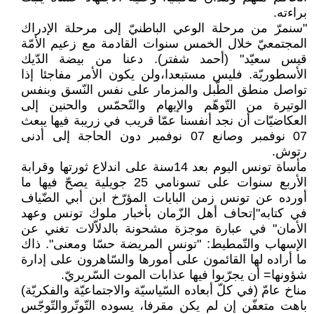
براءته.
"سنمرّ من مرحلة الوعي الباطنيّ إلى مرحلة الإدراك
المجتمعيّ خلال الخمس سنوات القادمة مع زعيم الأمّة
قيس سعيّد" (أحمد شفتر). دعنا من بيضة الدّيك
الأسطوريّة. فليس مستبعدا،ولن يكون الأمر مفاجئا إذا
تواصل منطق الطّبل والمزمار على نفس النّسق وبنفس
الوتيرة من التّوهّم والإيهام والتّحمّس والحنين إلى
العكاضيّات أن نجد أنفسنا عمّا قريب في زريبة فيها يبعث
07 نوفمبر وصانع 07 نوفمبر دون الحاجة إلى أدنى
رتوش.
مأساة تونس اليوم بعد 14سنة على اندلاع ثورتها وقرابة
الأربع سنوات على تسونامي 25 جويلية يصحّ فيها ما
أورده عن تونس زمن البايات المؤرّخ ابن أبي الضّياف
في كتابه"إتحاف أهل الزّمان بأخبار ملوك تونس وعهد
الأمان" في عبارة موجزة مشحونة بالدلاّلات تغني عن
الإسهاب والتّمطيط: "تونس المريضة حسّا ومعنى". ذاك
ما أراده لها القائمون على أمورها والسّاهرون على إدارة
شؤونها= أن يجرّبوا فيها عذابات الموت السّريريّ.
مناخ عامّ (في كلّ أبعاده السّياسيّة والاجتماعيّة والفكريّة)
باهت متعفّن إن لم يكن مقرفا، يسوده التّوتّروالتّوجّس