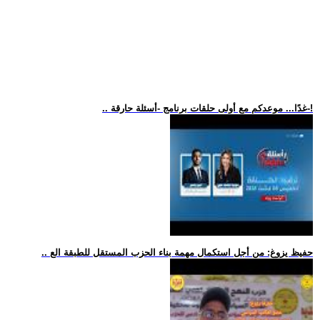
.. غدًا... موعدكم مع أولى حلقات برنامج -أسئلة حارقة-!
.. حفيظ يزوغ: من أجل استكمال مهمة بناء الحزب المستقل للطبقة الع