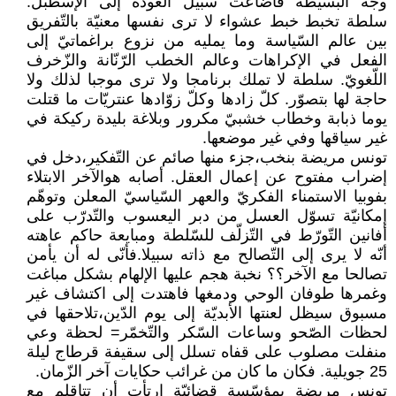
وجه البسيطة فأضاعت سبيل العودة إلى الإسطبل.
سلطة تخبط خبط عشواء لا ترى نفسها معنيّة بالتّفريق
بين عالم السّياسة وما يمليه من نزوع براغماتيّ إلى
الفعل في الإكراهات وعالم الخطب الرّنّانة والزّخرف
اللّغويّ. سلطة لا تملك برنامجا ولا ترى موجبا لذلك ولا
حاجة لها بتصوّر. كلّ زادها وكلّ زوّادها عنتريّات ما قتلت
يوما ذبابة وخطاب خشبيّ مكرور وبلاغة بليدة ركيكة في
غير سياقها وفي غير موضعها.
تونس مريضة بنخب،جزء منها صائم عن التّفكير،دخل في
إضراب مفتوح عن إعمال العقل. أصابه هوالآخر الابتلاء
بفوبيا الاستمناء الفكريّ والعهر السّياسيّ المعلن وتوهّم
إمكانيّة تسوّل العسل من دبر اليعسوب والتّدرّب على
أفانين التّورّط في التّزلّف للسّلطة ومبايعة حاكم عاهته
أنّه لا يرى إلى التّصالح مع ذاته سبيلا.فأنّى له أن يأمن
تصالحا مع الآخر؟؟ نخبة هجم عليها الإلهام بشكل مباغت
وغمرها طوفان الوحي ودمغها فاهتدت إلى اكتشاف غير
مسبوق سيظل لعنتها الأبديّة إلى يوم الدّين،تلاحقها في
لحظات الصّحو وساعات السّكر والتّخمّر= لحظة وعي
منفلت مصلوب على قفاه تسلل إلى سقيفة قرطاج ليلة
25 جويلية. فكان ما كان من غرائب حكايات آخر الزّمان.
تونس مريضة بمؤسّسة قضائيّة ارتأت أن تتاقلم مع