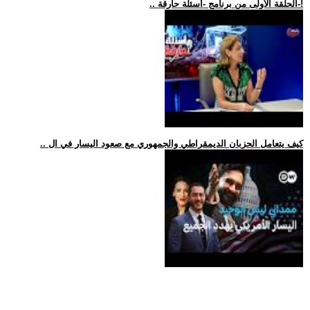
.. الحلقة الأولى من برنامج -أسئلة حارقة-!
.. كيف يتعامل الحزبان الديمقراطي والجمهوري مع صعود اليسار في ال