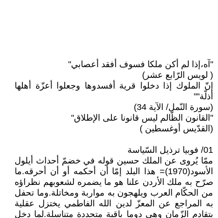
"آه،إذا لم أكن ملكا فسوف أفقد أعصابي"
( لويس الرّابع عشر)
إنّ الملوك إذا دخلوا قرية أفسدوها وجعلوا أعزّة أهلها
أذلّة""
(سورة النّمل/ الآية 34)
"القانون الظّالم ليس قانونا على الإطلاق"
(القدّيس أوغسطين )
01/ فوبيا ترذيل السّياسة
ممّا يُروى عن الملك حسين قوله في خضمّ أحداث أيلول
الأسود(1970)= هذا البلد إمّا أن أحكمه أو أن أحرقه.ما
صرّح به ملك الأردن علنا هو ما يضمره لشعوبهم نظراؤه
من الحكّام العرب ويلهجون به مواربة ومخاتلة.وما تحفل
به المراجع عن المعزّ لدين الله الفاطمي يختزل عقلية
يتقادم الزّمان وهي دوما باقية متجددة متناسلة.لما دخل