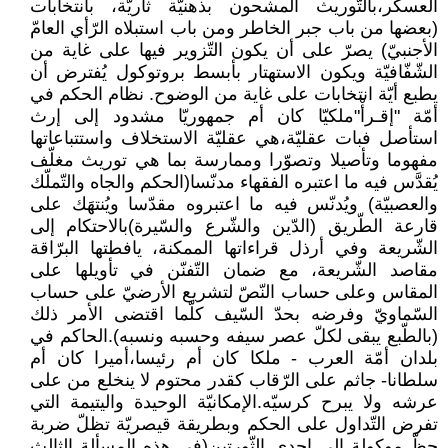
العسكر،بالتّوريث المشحون بذهنيّة ثأريّة، بانتخابات
(بعضها من باب جبر الخاطر ومن باب استبلاه الرّأي العامّ
الأجنبيّ) يصرّ على أن يكون التّزوير فيها على غاية من
الشّفّافيّة ويكون الاستهتار بأبسط بروتوكول يُفترض أن
يطبع أيّة انتخابات على غاية من الوضوح. نظام الحكم في
أمّة "إقـرأْ"ملكيّا كان أم جمهوريّا مشدود إلى إرث
استأصل فبات عقليّة،هي عقليّة الاستخلاف واستتباعاتها
مفهوما وتأصيلا وتصوّرا وممارسة بما هي توريث مغلّف
يُقدَّس فيه ما اعتبره الفقهاء مدنّسا(الحكم والجاه والتّملّك
والعصبيّة) ويُدنّس فيه ما اعتبروه مقدّسا ويُنتهَك على
قارعة الطّريق (الدّين والشّرع والسّيرة)بالاحتكام إلى
الشّريعة وفي أرذل قراءاتها الممكنة، يافطتها البرّاقة
مقاصد الشّريعة، مع ضمان التّفنّن في تأويلها على
المقاس وعلى حساب النّصّ لتشريع الأرضيّ على حساب
السّماويّ وفرضه بحدّ السّيف كلّما اقتضى الأمر ذلك
(بالطّبع يبقى لكلّ عصر سيفه وحسبه ونسبه).الحاكم في
بلدان أمّة العرب - ملكا كان أم رئيسا،أميرا كان أم
سلطانا- جاثم على الرّقاب كقدر محتوم لا ينخلع من على
عرشه ولا يبرح كرسيّه.الإمكانيّة الوحيدة واليتيمة التي
تفرض التّداول على الحكم وبطريقة قيصريّة تظلّ ضربة
حظّ موكولة إلى إحدى الثّورتين(في هذه المسألة الثالث