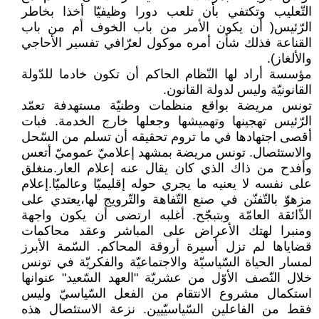
التّعليب وتكتفي بأن تلعب دورا وظيفيّا أخذا بخاطر
الرّئيس( أن يكون الأمر من باب الخوف أم من باب
القناعة فذلك شأن أمره موكول لعرّافي تفسير الأحاجي
والألغاز).
مؤسسة أراد لها النّظام الحاكم أن تكون خادما للدّولة
القانونيّة وليس لدولة القانون.
تونس مريضة بواقع منظمات وطنيّة مستهدفة تعمّد
الرّئيس تهجينها وتهميشها وجعلها خارج الخدمة. فبات
أقصى اجتهادها في ما تروم تحقيقه أن تسلم من السّحل
والاستئصال. تونس مريضة بمشهد إعلاميّ عموميّ أتعس
وأفدح من ذاك الذي كان يقال عنه إعلام العار.منغلق
على نفسه لا يعنيه ما يجري حوله إقليميّا وعالميّا.إعلام
مزهوّ بالتّفنّن في صنع التّفاهة والتّرويج لها،يعتدي على
الذّائقة العامّة وبتبجّح. أغلبه ارتضى أن يكون واجهة
ومنبرا لهتك الأعراض على المباشر وعقد محاكمات
قضاياها لم تزل أسيرة أروقة المحاكم. السّمة الأبرز
لمسار الحياة السّياسيّة والاجتماعيّة والفكريّة في تونس
خلال النّصف الأوّل من عشريّة "العهد السّعيد" عنوانها
استكمال مشروع الانتقام من الفعل السّياسيّ وليس
فقط من الفاعلين السّياسيّيين. نزعة الاستئصال هذه