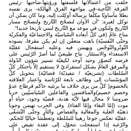
خلقت من اعتمالاتها فلسفتها ورؤيتها.صاحبها -رئيس
الفرقة النّاجية-في مواجهة الفرق الهالكة- يرى نفسه
بطلا مأساويّا مكلّفا برسالة أوكِلت إليه، وما كان يمكن أن
توكل لغيره: "آن الأوان لنصحّح التّاريخ ولنصحّح مسار
التّاريخ ولنكون في موعد مع التّاريخ لنبني تاريخا جديدا".
مناخ عامّ (في كلّ أبعاده السّياسيّة والاجتماعيّة والفكريّة
وحتّى النّفسيّة) باهت متعفّن إن لم يكن مقرفا، يسوده
التّوتّروالتّوجّس ويهيمن فيه وعليه استفحال عقليّة
الاستعداء والاستئثار. نتاج طبيعيّ لما أصرّ الرّئيس على
فرضه كتصوّر وحيد أوحد لكيفيّة تسيير شؤون الدّولة
والمرفق العامّ بشكل استفراديّ لا يستقيم إلاّ باحتكار كلّ
السّلطات (تشريعيّة / تنفيذيّة/ قضائيّة) بتحويل كلّ
المؤسّسات إلى وظائف تابعة للرّئاسة واعتبار العلاقته
بالخصوم( كلّ من يرى خلاف ما يرتئيه حاكم قرطاج عدوّ
وخصم خصيم)والمنافسين والفاعلين السّياسيّيين حربا
ضروسا لا مجال فيها لأيّة هدنة، قضيّة وجود، حياة أو
موت (إمّا البقاء وإمّا الفناء). وفي الحرب تهيمن وجوبا
ذهنيّة الغلبة والمغالبة والقصاص والثأر وحتّى التّشفّي
.عقليّة تعكس جوعا رهيبا للسّلطة وتعطّشا خياليّا للحكم.
والرّغبة إذا استفحلت تتحوّل إلى عقدة تفيض على