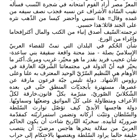
المعزّ مصر أراد القوم امتحانه في شجرة النّسب فسأله
نقيب السّادة الأشراف عن نسبه فجذب نصف سيفه من
غمده وقال= هذا نسبي وأحضر كيسا من الذّهب نثره
على الجند قائلا:هذا حسبي.
ترجمته:السّيف أصدق إنباء من الكتب والمال أكثرإفحاما
وإغراء من الورع.
شأن الحُكم في البلدان التي تمتّ للفضاء العربيّ
الإسلاميّ بصلة - منذ محنة واقعة سقيفة بني ساعدة-
شأن عجيب فريد بقدر ما هو محيّر، غريب ومربك.أكثر ما
يحيّر فيه أنّ الدولة في مجتمعاتنا الشّرقيّة الغارقة في
الأوهام هي التّنظيم السّرّيّ الوحيد المعترف به علنا وعلى
رؤوس الأشهاد. دولة تلبس جبّة فرعون مارقة عن
عصرها، مستهترة بأبجديّات المنطق حتّى في بعده
الشّكلانيّ الصّوريّ، متبرّمة بكلّ قانون،خارقة لكلّ
الأعراف ومتطاولة على كلّ المواثيق وضعيّها وسماويّها.
دولة هاجسها الأبديّ كيف تؤصّل توارث السّلطة
والسّلطان وتثبّت أركانه وتضمن استمراريّته كمقدّمة
ضروريّة لتأبيده. سخريّة التّاريخ شاءت أن يكون الحاكم
العربيّ من سلالة ينخرها هاجس مرضيّ: أن ينتصب
خليفة حالما يراود السّلطة ويغتصبها بالاحتكام إلى حراب