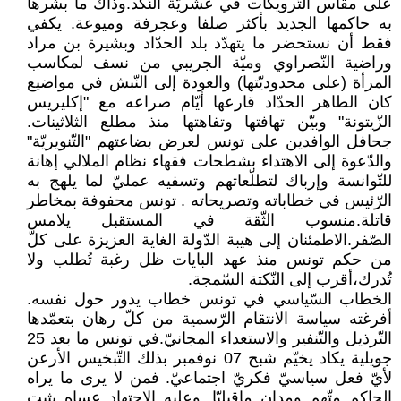
على مقاس التّرويكات في عشريّة النّكد.وذاك ما بشّرها
به حاكمها الجديد بأكثر صلفا وعجرفة وميوعة. يكفي
فقط أن نستحضر ما يتهدّد بلد الحدّاد وبشيرة بن مراد
وراضية النّصراوي وميّة الجريبي من نسف لمكاسب
المرأة (على محدوديّتها) والعودة إلى النّبش في مواضيع
كان الطاهر الحدّاد قارعها أيّام صراعه مع "إكليريس
الزّيتونة" وبيّن تهافتها وتفاهتها منذ مطلع الثلاثينات.
جحافل الوافدين على تونس لعرض بضاعتهم "التّنويريّة"
والدّعوة إلى الاهتداء بشطحات فقهاء نظام الملالي إهانة
للتّوانسة وإرباك لتطلّعاتهم وتسفيه عمليّ لما يلهج به
الرّئيس في خطاباته وتصريحاته . تونس محفوفة بمخاطر
قاتلة.منسوب الثّقة في المستقبل يلامس
الصّفر.الاطمئنان إلى هيبة الدّولة الغاية العزيزة على كلّ
من حكم تونس منذ عهد البايات ظل رغبة تُطلب ولا
تُدرك،أقرب إلى النّكتة السّمجة.
الخطاب السّياسي في تونس خطاب يدور حول نفسه.
أفرغته سياسة الانتقام الرّسمية من كلّ رهان بتعمّدها
التّرذيل والتّنفير والاستعداء المجانيّ.في تونس ما بعد 25
جويلية يكاد يخيّم شبح 07 نوفمبر بذلك التّبخيس الأرعن
لأيّ فعل سياسيّ فكريّ اجتماعيّ. فمن لا يرى ما يراه
الحاكم متّهم ومدان ماقبليّا. وعليه الاجتهاد عساه يثبت