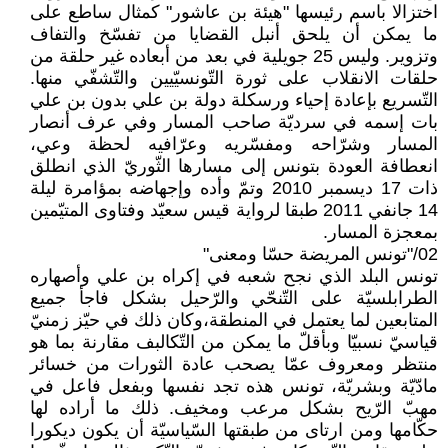
اختزالا باسم رئيسها "هيئة بن عاشور" كمثال ساطع على
ما يمكن أن يلحق أنبل القضايا من تفسّخ والتفاف
وتزوير. وليس 25 جويلية في بعد من أبعاده غير حلقة من
حلقات الانقلاب على ثورة التّونسيّيين والتّشفّي منها.
التّسريع بإعادة إحياء ورسكلة دولة بن علي بدون بن علي
بات إسمه في سرديّة صاحب المسار وفي عرف أنصار
المسار وشرّاحه ومفسّريه وعرّافيه لحظة وعي،
انعطافة العودة بتونس إلى مسارها الثّوريّ الذي انطلق
ذات 17 ديسمبر 2010 وتمّ وأده وإجهاضه بمؤامرة ليلة
14 جانفي 2011 طبقا لرواية قيس سعيّد وفتاوى المتيّمين
بمعجزة المسار.
02/"تونس المريضة حسّا ومعنى"
تونس البلد الذي نجح شعبه في إكراه بن علي وأصهاره
الطرابلسيّة على التّنحّي والرّحيل بشكل فاجأ جميع
المتابعين لما يعتمل في المنطقة،وكان ذلك في حيّز زمنيّ
قياسيّ نسبيّا وبأقلّ ما يمكن من التّكالبف مقارنة بما هو
منتظر ومعروف عمّا يصحب عادة الثورات من خسائر
مادّيّة وبشريّة، تونس هذه تجد نفسها وبفعل فاعل في
مهبّ الرّيح بشكل مرعب ومخيف. ذلك ما أراده لها
حكّامها ومن ارتاى من طبقتها السّياسيّة أن يكون ديكورا