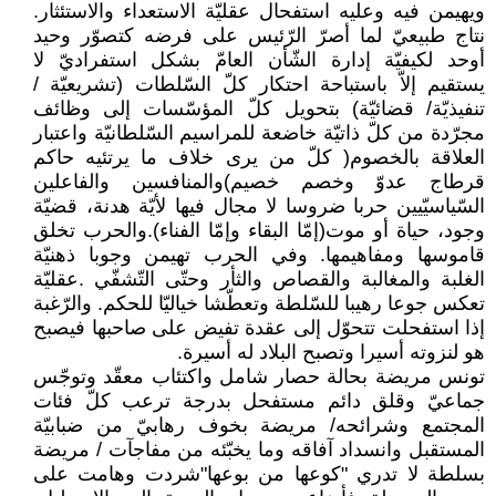
ويهيمن فيه وعليه استفحال عقليّة الاستعداء والاستئثار.
نتاج طبيعيّ لما أصرّ الرّئيس على فرضه كتصوّر وحيد
أوحد لكيفيّة إدارة الشّأن العامّ بشكل استفراديّ لا
يستقيم إلاّ باستباحة احتكار كلّ السّلطات (تشريعيّة /
تنفيذيّة/ قضائيّة) بتحويل كلّ المؤسّسات إلى وظائف
مجرّدة من كلّ ذاتيّة خاضعة للمراسيم السّلطانيّة واعتبار
العلاقة بالخصوم( كلّ من يرى خلاف ما يرتئيه حاكم
قرطاج عدوّ وخصم خصيم)والمنافسين والفاعلين
السّياسيّيين حربا ضروسا لا مجال فيها لأيّة هدنة، قضيّة
وجود، حياة أو موت(إمّا البقاء وإمّا الفناء).والحرب تخلق
قاموسها ومفاهيمها. وفي الحرب تهيمن وجوبا ذهنيّة
الغلبة والمغالبة والقصاص والثأر وحتّى التّشفّي .عقليّة
تعكس جوعا رهيبا للسّلطة وتعطّشا خياليّا للحكم. والرّغبة
إذا استفحلت تتحوّل إلى عقدة تفيض على صاحبها فيصبح
هو لنزوته أسيرا وتصبح البلاد له أسيرة.
تونس مريضة بحالة حصار شامل واكتئاب معقّد وتوجّس
جماعيّ وقلق دائم مستفحل بدرجة ترعب كلّ فئات
المجتمع وشرائحه/ مريضة بخوف رهابيّ من ضبابيّة
المستقبل وانسداد آفاقه وما يخبّئه من مفاجآت / مريضة
بسلطة لا تدري "كوعها من بوعها"شردت وهامت على