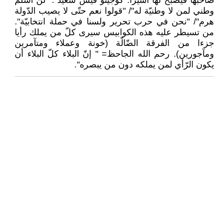
صاحبها فيصبح لها أسيرا. كوجيتو قيس سعيّد : "لن أسلّم
وطني لمن لا وطنيّة له"/ "قولوا نعم حتّى لا يصيب الدّولة
هرم"/ "نحن في حرب تحرير ولسنا في حملة انتخابيّة".
من تسيطر عليه هذه الكوابيس سيرى كلّ من يملك رأيا
جزءا من الفرقة الضّالّة (خونة وعملاء ومتآمرين
ومآجورين). رحم الله الجاحظ= " إنّ البلاء كلّ البلاء أن
يكون الرّأي لمن يملكه دون من يبصره".