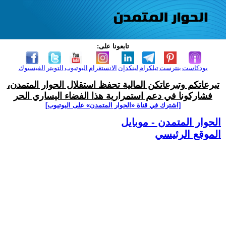
تابعونا على:
بودكاست
بنترست
تيلكرام
لينكدإن
الانستغرام
اليوتيوب
التويتر
الفيسبوك
تبرعاتكم وتبرعاتكن المالية تحفظ استقلال الحوار المتمدن،
فشاركونا في دعم استمرارية هذا الفضاء اليساري الحر
[اشترك في قناة ‫«الحوار المتمدن» على اليوتيوب]
الحوار المتمدن - موبايل
الموقع الرئيسي