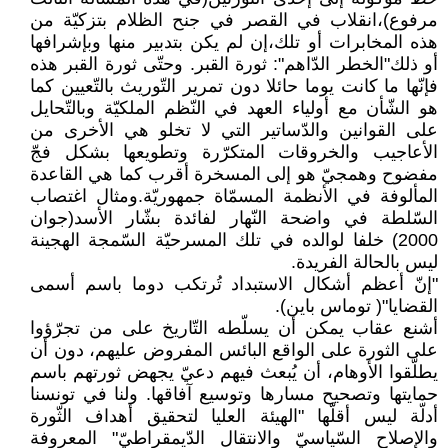
مرفوع)،انقلاب في القصر في جنح الظلام بتزكيّة من
هذه المخابرات أو تلك،إن لم يكن بتدبير منها وبإشرافها
أو ذلك"الخطر الدّاهم": ثورة القبر. وحتّى ثورة القبر هذه
فإنّها ما كانت يوما حائلا دون تمرير التّوريث بالتّعيين كما
هو الشّأن مع أولياء العهد في النّظم الملكيّة وبالتّحايل
على القوانين والدّساتير التي لا تخلو هي الأخرى من
الأعاجيب والخروقات المتكرّرة وتطويعها بشكل فجّ
مفضوح وهمجيّ هو إلى المسخرة أقرب كما هي القاعدة
المألوفة في الأنظمة المسمّاة جمهوريّة.ومثال اغتصاب
السّلطة في واضحة النّهار لفائدة بشّار الأسد(جوان
2000) خلفا لوالده في تلك المسرحيّة السّمجة الهجينة
ليس بالحالة الفريدة.
"إنّ أعظم أشكال الاستبداد تُرتكب دوما باسم أسمى
القضايا"( توماس باين).
أشنع عقاب يمكن أن يسلّطه التّاريخ على من تجرّؤوا
على الثورة على الواقع البائس المفروض عليهم، دون أن
يطلّقوا الأوهام، أن يُبعث فيهم دعيّ يجهض ثورتهم باسم
حمايتها وتصحيح مسارها وتوسيع آفاقها. ولنا في تونسنا
أدلّة ليس أقلّها "الهيئة العليا لتحقيق أهداف الثّورة
والإصلاح السّياسيّ والانتقال الدّيمقراطيّ" المعروفة