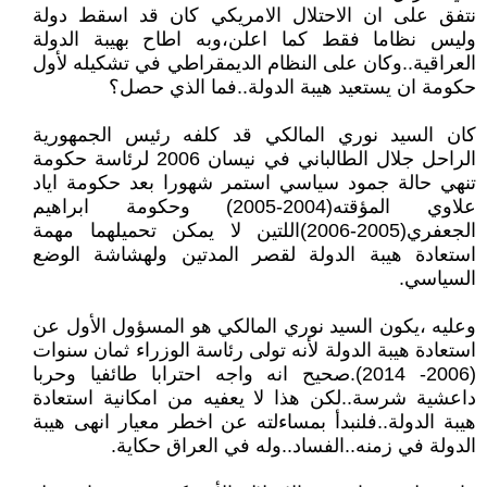
نتفق على ان الاحتلال الامريكي كان قد اسقط دولة
وليس نظاما فقط كما اعلن،وبه اطاح بهيبة الدولة
العراقية..وكان على النظام الديمقراطي في تشكيله لأول
حكومة ان يستعيد هيبة الدولة..فما الذي حصل؟
كان السيد نوري المالكي قد كلفه رئيس الجمهورية
الراحل جلال الطالباني في نيسان 2006 لرئاسة حكومة
تنهي حالة جمود سياسي استمر شهورا بعد حكومة اياد
علاوي المؤقته(2004-2005) وحكومة ابراهيم
الجعفري(2005-2006)اللتين لا يمكن تحميلهما مهمة
استعادة هيبة الدولة لقصر المدتين ولهشاشة الوضع
السياسي.
وعليه ،يكون السيد نوري المالكي هو المسؤول الأول عن
استعادة هيبة الدولة لأنه تولى رئاسة الوزراء ثمان سنوات
(2006- 2014).صحيح انه واجه احترابا طائفيا وحربا
داعشية شرسة..لكن هذا لا يعفيه من امكانية استعادة
هيبة الدولة..فلنبدأ بمساءلته عن اخطر معيار انهى هيبة
الدولة في زمنه..الفساد..وله في العراق حكاية.