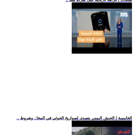
.. الخامسة | الجيش اليمني يتصدى لصواريخ الحوثي في المخا.. وشروط