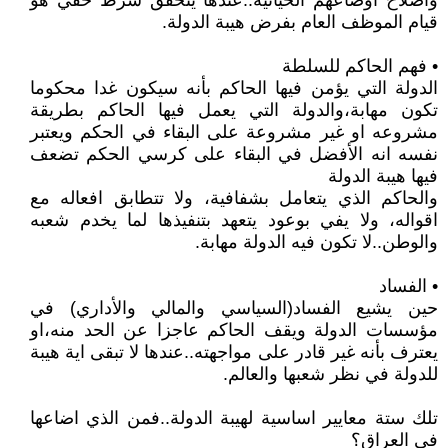
واصلاح اوضاعهم الحياتية..عندها يتحقق شرط خفي هو
قيام الموظف العام بفرض هيبة الدولة.
• فهم الحاكم للسلطة
الدولة التي يؤمن فيها الحاكم بأنه سيكون غدا محكوما
تكون مهابة،والدولة التي يعمل فيها الحاكم بطريقة
مشروعه او غير مشروعة على البقاء في الحكم ويعتبر
نفسه انه الأفضل في البقاء على كرسي الحكم تضعف
فيها هيبة الدولة
والحاكم الذي يتعامل بشفافية، ولا تتطابق افعاله مع
اقواله، ولا يفي بوعود يتعهد بتنفيذها لما يخدم شعبه
والوطن..لا تكون فيه الدولة مهابة.
• الفساد
حين يشيع الفساد(السياسي والمالي والأداري) في
مؤسسات الدولة ويقف الحاكم عاجزا عن الحد منه،او
يعترف بأنه غير قادر على مواجهته..عندها لا تبقى اية هيبة
للدولة في نظر شعبها والعالم.
تلك ستة معايير اساسية لهيبة الدولة..فمن الذي اضاعها
في العراق؟