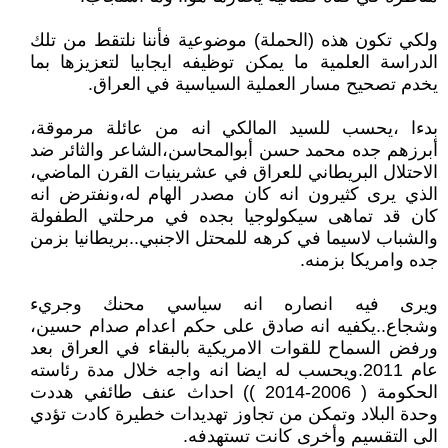
ولكي تكون هذه (الحملة) موضوعية فأننا نلتقط من تلك
الدراسة العلمية ما يمكن توظيفه ايجابيا لتعزيزها بما
يخدم تصحيح مسار العملية السياسية في العراق.
بدءا ،يحسب للسيد المالكي انه من عائلة مرموقة،
أبرزهم جده محمد حسن أبوالمحاسن،الشاعر والثائر ضد
الاحتلال البريطاني للعراق في عشرينيات القرن الماضي،
الذي يرى كثيرون انه كان مصدر الهام له،ونفترض انه
كان قد تماهى سيكولوجيا بجده في مرحلتي الطفولة
والشباب لاسيما في كرهه للمحتل الاجنبي..بريطانيا بزمن
جده وامريكا بزمنه.
ويرى فيه انصاره انه سياسي محنك وجريء
وشجاع..يكفيه انه صادق على حكم اعدام صدام حسين،
ورفض السماح للقوات الامريكية بالبقاء في العراق بعد
عام 2011.ويحسب له ايضا انه واجه خلال مدة رئاسته
الحكومة ( 2006-2014 )) احداث عنف طائفي هددت
وحدة البلاد وتمكن من تجاوز تهديدات خطيرة كادت تؤدي
الى التقسيم وأخرى كانت تستهدفه.