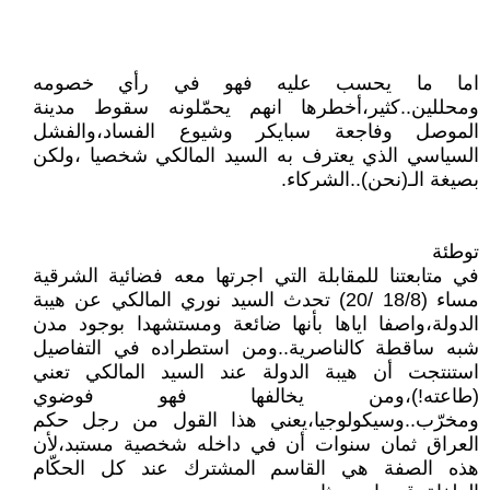
اما ما يحسب عليه فهو في رأي خصومه
ومحللين..كثير،أخطرها انهم يحمّلونه سقوط مدينة
الموصل وفاجعة سبايكر وشيوع الفساد،والفشل
السياسي الذي يعترف به السيد المالكي شخصيا ،ولكن
بصيغة الـ(نحن)..الشركاء.
توطئة
في متابعتنا للمقابلة التي اجرتها معه فضائية الشرقية
مساء (18/8 /20) تحدث السيد نوري المالكي عن هيبة
الدولة،واصفا اياها بأنها ضائعة ومستشهدا بوجود مدن
شبه ساقطة كالناصرية..ومن استطراده في التفاصيل
استنتجت أن هيبة الدولة عند السيد المالكي تعني
(طاعته!)،ومن يخالفها فهو فوضوي
ومخرّب..وسيكولوجيا،يعني هذا القول من رجل حكم
العراق ثمان سنوات أن في داخله شخصية مستبد،لأن
هذه الصفة هي القاسم المشترك عند كل الحكّام