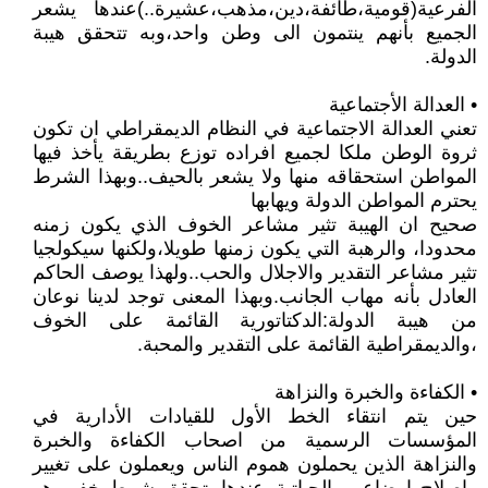
الفرعية(قومية،طائفة،دين،مذهب،عشيرة..)عندها يشعر
الجميع بأنهم ينتمون الى وطن واحد،وبه تتحقق هيبة
الدولة.
• العدالة الأجتماعية
تعني العدالة الاجتماعية في النظام الديمقراطي ان تكون
ثروة الوطن ملكا لجميع افراده توزع بطريقة يأخذ فيها
المواطن استحقاقه منها ولا يشعر بالحيف..وبهذا الشرط
يحترم المواطن الدولة ويهابها
صحيح ان الهيبة تثير مشاعر الخوف الذي يكون زمنه
محدودا، والرهبة التي يكون زمنها طويلا،ولكنها سيكولجيا
تثير مشاعر التقدير والاجلال والحب..ولهذا يوصف الحاكم
العادل بأنه مهاب الجانب.وبهذا المعنى توجد لدينا نوعان
من هيبة الدولة:الدكتاتورية القائمة على الخوف
،والديمقراطية القائمة على التقدير والمحبة.
• الكفاءة والخبرة والنزاهة
حين يتم انتقاء الخط الأول للقيادات الأدارية في
المؤسسات الرسمية من اصحاب الكفاءة والخبرة
والنزاهة الذين يحملون هموم الناس ويعملون على تغيير