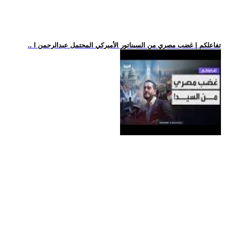
.. تفاعلكم | غضب مصري من السيناتور الأميركي المحتمل عبدالرحمن ا