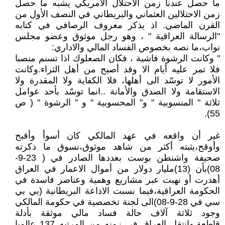
ما حصل عندنا زمن الاحتلال الأمريكي يشبه ما حصل
زمن الاحتلالين العثماني والبريطاني في النصف الأول من
القرن الماضي. اذ يذكر معروف الرصافي في كتابه
"الرسالة العراقية " ، وهو رجل موثوق وعضو مجلس
نواب،ما نصه بخصوص الفساد المالي والاداري:
" وكانت الرشوة فاشية ، فكان الصعلوك اذا تسنم منصبا
فلا تمر عليه أيام الا وقد أصبح من أهل الثراء.وكانت
الأمور لا توسّد الى أهلها، فلا الكفاية ولا المقدرة ولا
الاستقامة ولا الصدق والأمانة ..انما توسّد بأحد عوامل
ثلاثة " المنسوبية " و" المحسوبية " و " الرشوة " ( ص
55).
غير أن واقعه في عهد المالكي كان أسوأ وأقبح
وأوقح،يثبته أكثر من شاهد موثوق،نسوق ما ذكرته
صحيفة واشنطن بوست بعددها الصادر في ( 23-9-
08)بأن (13)مليار دولار من أموال الاعمار في العراق
أهدرت أو نهبت عبر مشاريع وهمية وعناصر فاسدة في
الحكومة العراقية،فيما نسبت الاذاعة البريطانية (بي بي
سي في 28-9-08)الى لجنة تخصصية في حكومة المالكي
وجود ثلاثة آلاف حالة فساد مالي موثقة بأدلة
قاطعة.وانتقل العراق في زمنه من المرتبه 137 عالميا