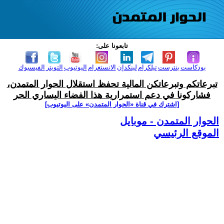
تابعونا على:
بودكاست
بنترست
تيلكرام
لينكدإن
الانستغرام
اليوتيوب
التويتر
الفيسبوك
تبرعاتكم وتبرعاتكن المالية تحفظ استقلال الحوار المتمدن،
فشاركونا في دعم استمرارية هذا الفضاء اليساري الحر
[اشترك في قناة ‫«الحوار المتمدن» على اليوتيوب]
الحوار المتمدن - موبايل
الموقع الرئيسي