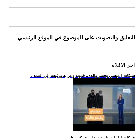
التعليق والتصويت على الموضوع في الموقع الرئيسي
اخر الافلام
.. شبكات | ميسي يخسر والده.. قدوته وعرابه ورفيقه إلى القمة
.. شبكات | غرامة تاريخية على شركة ميتا