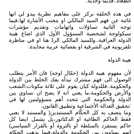
الطغاة..قديما وحديثا.
في هذه الحلقة نركز على مفاهيم نظرية يبدو لي انها
غائبة عن فهم السيد المالكي او يتجنب الأشارة لها،فيما
توجه الثانية تساؤلات واتهامات وتقديم مؤشرات
سيكولوجة لشخصية المسؤول الأول الذي اضاع هيبة
الدولة العراقية..وللسيد المالكي الردّ هنا او في مناظرة
تلفزيونية في الشرقية او بفضائية عربية محايدة.
هيبة الدولة
لأن مفهوم هيبة الدولة (حمّال اوجه) فان الأمر يتطلب
الوصول الى فهم مشترك نبدأه بفك الخلط بين الدولة
والحكومة..فللدولة كيان يقوم على ثلاثة مكونات:الشعب
والأرض والحكومة،ما يعني انه لا يصح ان نساوي بين
الدولة والحكومة التي تتحدد أهم مسؤوليتين لها في
:تحقيق العدالة الأجتماعية وتطبيق القانون.
وما يتصف به كل الحكّام المستبدين( والمستبد لا يعني
فقط الحاكم الطاغية او الدكتاتور،بل يشمل ايضا كل
حاكم يستفرد بالسلطة او بالثروة أو بالقرار السياسي)
انهم يساوون بين الحكومة والدولة،فيما يذهب الحكام