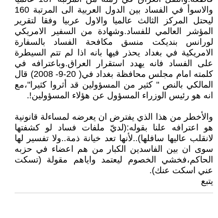
والاسوأ في الفساد بين الدول العربية الى المرتبة 160
ليحتل المركز الثالث عالميا والاول عربيا وفقا لتقرير
المؤشر العالمي للفساد.وشهادة من السفير الامريكي
لورانس بنديكت منسق مكافحة الفساد بالسفارة
الامريكية في بغداد يحذر فيها بانه اذا لم تتم السيطرة
على الفساد فانه يهدد استقرار العراق.وباعترافه في
كلمته امام مجلس محافظة بغداد في( 20-9- 2008) قال
المالكي بالنص " كثير من المسؤولين قد أثروا كثيرا"،مع
انه هو رئيس الوزراء المسؤول عن هؤلاء المسؤولين!.
والأخطر من هذا الذي يفترض ان يعرضه لمساءلة قانونية
هو اعترافه علنا بقوله:(لديّ ملفات فساد لو كشفتها
لانقلب عاليها سافلها)..لأنها تعد خيانة ذمة..ولا تفسير لها
سوى ان بين الفاسدين الكبار من هم اعضاء في حزبه
الحاكم،فخشي الخصوم ليعتمد واياهم مقولة (تسكت
عني اسكت عنك).
يتبع