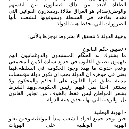
الطغاة لأبعد من ذلك فيساوون بين انفسهم
والوطن(صدام هو العراق مثالا)..ويصدرون القوانين التي
تخدم بقاءهم في السلطة ويسوقونها للشعب بأنها
الضرورات التي تحفظ هيبة الدولة .
وهيبة الدولة لا تتحقق الا بشروط نوجزها بالآتي:
• تطبيق حكم القانون
ما يشترك به الحكّام المستبدون والدوغماتيون انهم
يفهمون تطبيق القانون في حدود سيادة الأمن المجتمعي
وعدم حدوث ما يهدد وجود الحكومة في السلطة،فيما
يعني في جوهره ان الدولة يجب ان تكون دولة مؤسسات
مدنية يطبق فيها القانون على الحاكم والمحكوم ولا
يستثني احدا بمن فيهم رئيس الحكومة..وبهذ الشرط
يشعر المواطن ليس فقط بالخوف من تجاوز القانون
بل..والرهبة التي بها تتحقق هيبة الدولة.
• الهوية الوطنية
حين يوحد جميع افراد الشعب مبدأ المواطنة،وحين تعلو
الهوية الوطنية على الهويات