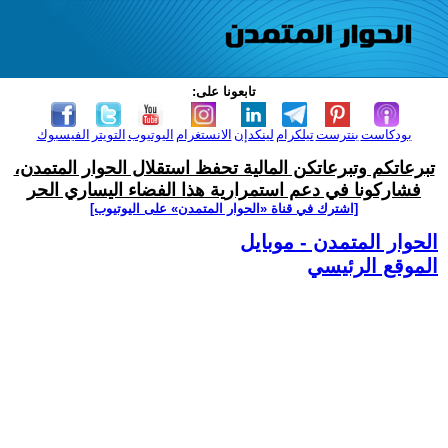
تابعونا على:
بودكاست
بنترست
تيلكرام
لينكدإن
الانستغرام
اليوتيوب
التويتر
الفيسبوك
تبرعاتكم وتبرعاتكن المالية تحفظ استقلال الحوار المتمدن،
فشاركونا في دعم استمرارية هذا الفضاء اليساري الحر
[اشترك في قناة ‫«الحوار المتمدن» على اليوتيوب]
الحوار المتمدن - موبايل
الموقع الرئيسي