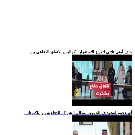
.. حلف أمني ثلاثي لتعزيز الاستقرار.. كواليس الاتفاق الدفاعي بين
.. -أي هجوم استهداف للجميع-.. معالم الشراكة الدفاعية بين باكستا