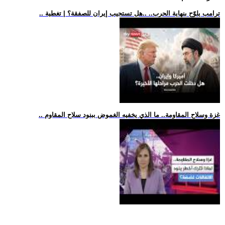
.. ترامب يلوّح بنهاية الحرب.. ..هل تستجيب إيران للصفقة؟ | تغطية
.. غزة وسلاح المقاومة.. ما الذي يخفيه الغموض ببنود سلاح المقاوم