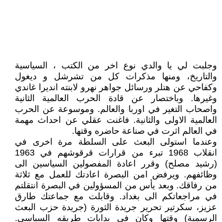
وجلبت لي يا والدي نوع اخر من الكتب ، السياسية
والتاريخ، ومنها مذكرات كل من تشرشل و ديغول
وكفاحي عن هتلر ورسائل جواهر نهرو لابنته انديرا غاندي
وغيرها. وباختصار عن قادة الحرب العالمية الثانية
واصحاب التغير في اوربا والعالم. وموسوعة عن الحرب
العالمية الاولى والثانية. فاغنت عقلي عن احداث مهمة
في العالم اثرت في صناعة حاضره وقتها.
وعندما استولى البعث على السلطة مرة اخرى في
انقلاب 1968 تبرء من قرارات قرقوشهم في 1963
(رشيد مصلح) وقرر اعادة المفصولين السياسين الى
وظائفهم. ويرفض امن البصرة اعادتك للعمل مع ثلاثة
من رفاقك. وبعد يأس من المسؤولين في البصرة انتقلتم
في مراجعاتكم الى بغداد. وقابلت مع جماعتك طارق
عزيز، سكرتير تحرير جريدة الثورة (جريدة حزب البعث
الرسمية) وقتها وكان في بدايات طريقه السياسي.