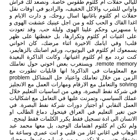
لليالي حفلات ام كلثوم طقوس خاصة. ونصعد لك فراش
واواني للشرب والاكل الخفيف، والراديو في اوقات نقل
حفلات ام كلثوم باغانيها اسال روحك، و دارت الايام و
اغدا القاك و الحب كله و من اجل عينيك عشقت الهوى و
يا مسهرني وحكم علينا الهوى وليلة حب. وقد تعودت
على اغنيات ام كلثوم وتكرارها، بل حفظتها على ظهر
قلب! وفي ايامك الاخيرة اثناء مرضك، كان اخواني
يسمعوك ام كلثوم في اليوتيوب، ورغم اصابتك بالزهايمر،
كنت تردد مع ام كلثوم اغنياتها، وكانت الذاكرة البعيدة
remote memory. ويستغرب بعض اخوتي حول تعاملك
مع المعلومات في الذاكرة! انها قابليات تطورت مع
الزمن من خلال تعاملك واعتياد حل المشاكل problem
solving والتعامل مع الارقام ومهارات العمل مع الانجليز
في شركة نفط البصرة، وهي من اساسيات التعليم خلال
عملك السياسي، وتمرنت عليها في التعامل مع اشكاليات
العمل النقابي او اجتياز دورات شركة نفط البصرة. في
حين تغير التعليم في العراق فيتحول دماغ الطالب او
الانسان الى ادة تسجيل فقط يكرر الكلمات فقط لينجح.
ولم تكن ام كلثوم اهتمامك الوحيد، بل معها محمد عبد
الوهاب في اغاني اغار من قلبي و انت عمري وساعة ما
يشوفك جنبي و لا تكذبي و من غير ليه وغيرها. ويعجبك