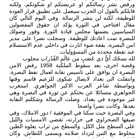
ورفض نشر رسالتكم او عريضتكم او شكوتكم، ولكنه
قابلكم بالقول ان الحزب سيعمل على تطبيق قرار العودة
للوظيفة، لكنه لن ينشر الرسالة. وفي اليوم التالي كان
مقال افتتاحي في الثورة يؤكد ان حقوق المفصولين
السياسيين يضمنها مجلس قيادة الثورة. وفور وصولك
للبصرة تمت اعادتك للوظيفة. وسجلت نصرا على مدير
امن البصرة، بقعة ضوء انارت في داخلي عدم الاستسلام
عند نقطة محددة من المسؤوليات.
لله نسجُك أيُّ ذي عَصَبٍ من عالَمِ القُدُراتِ مجلوب
وقصة اخرى، بعد سقوط الملكية 1958 رفض الامن
البصرة ان يوافق على تاسيس نقابة لعمال نفط البصرة.
وانتقلت الى بغداد لايصال شكوى للزعيم قاسم وقتها
وبواسطة شاعر العرب الاكبر الجواهري. استغرب
الجواهري متسائلا عن بحثكم عن ثورة في البصرة وهي
غير موجودة في بغداد. وصلت الرسالة وشكلتم النقابة
بعدها. وكانت نصرا واضحا
وفي البصرة حيث سكنا في الموفقية / دور الاملاك، وفي
صيفها الصحراوي في حرارته، تقضي الامسيات والليل
على السطح مثل الكل. والسطح من تراب يعلوه الطين
مخلوط مع التبن لتزداد صلابته ويسمى اللطاش. وكان