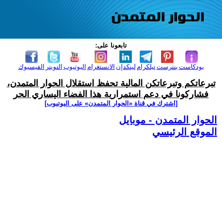
تابعونا على:
بودكاست
بنترست
تيلكرام
لينكدإن
الانستغرام
اليوتيوب
التويتر
الفيسبوك
تبرعاتكم وتبرعاتكن المالية تحفظ استقلال الحوار المتمدن،
فشاركونا في دعم استمرارية هذا الفضاء اليساري الحر
[اشترك في قناة ‫«الحوار المتمدن» على اليوتيوب]
الحوار المتمدن - موبايل
الموقع الرئيسي