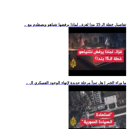
.. تفاصيل خطة الـ 15 بندا لغزة.. لماذا يرفضها نتنياهو ويصطدم مع
.. ما وراء الخبر | هل تبدأ مرحلة جديدة لإنهاء الوجود العسكري ال