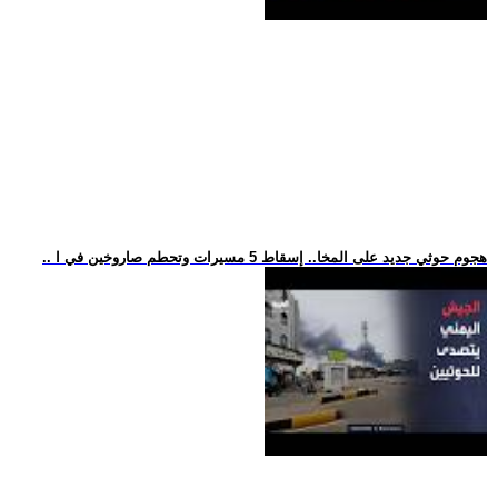
.. هجوم حوثي جديد على المخا.. إسقاط 5 مسيرات وتحطم صاروخين في ا