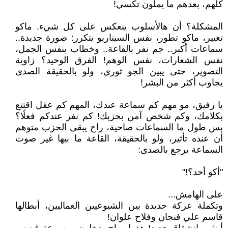
كلهم، بعدهم ما يملون تكسي!
المشكلة؟ أن هالأسلوب ينعكس على كل شيء. ماكو
تغيير، ماكو تطور، نفس السيناريو يتكرر: صورة جديدة..
سماعات أكبر.. جم نفر بالقاعة.. وخطاب بنفس الجمل،
نفس الشعارات، نفس الوهم! الفرق الوحيد؟ زاوية
التصوير، حتى يبين الجو ثوري، ولو بالحقيقة الصدى
يجاوب أكثر من البشر!
يا رفيق، مو مهم كم سماعة عندك، المهم كم عقل اقتنع
بكلامك، وكم شخص آمن بحزبك! كم نفر عندكم فعلًا؟
بس طول ما السماعات صاحية، راح يبقى الحزب متوهم
أن عنده تأثير، ولو بالحقيقة، القاعة ما بيها غير صوت
السماعة يرجع بالصدى:
"أكو أحد؟!"
على الهامش...
وتكملة عركة جديدة بين الشيوعيين العماليين، أبطالها
قاسم علي فنجان وفلاح علوان!