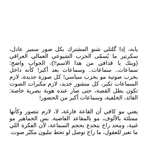
يابه، إذا گلتلي شنو المشترك بكل صور سمير عادل،
سكرتير ما يُسمّى الحزب الشيوعي العمالي العراقي
(وينك يا قذافي من هذا الاسم!!)، الجواب واضح:
سماعات.. سماعات.. وسماعات بعد أكبر! كأنه داخل
بحرب صوتية مو بحزب سياسي! كل صورة جديدة، لازم
السماعات تكبر، كل منشور جديد، لازم مكبرات الصوت
تكون بطل القصة، حتى صار عنده هوية بصرية خاصة:
القائد، الخلفية، وسماعات أكبر من الحضور!
يعني مو كافي أن القاعة فارغة، لا، لازم نتصور وكأنها
ممتلئة بالألوف، مو بالمقاعد الفاضية. بس الجماهير مو
غبية، ومحد راح ينخدع بحجم السماعة، لأن الفكرة اللي
ما تعبر للعقول، ما راح توصل لو تحط مليون مكبّر صوت.