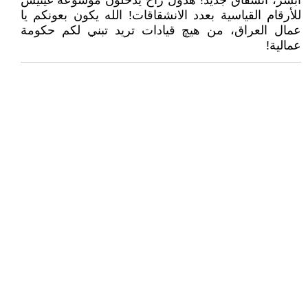
أبشر، انشقاق جديد! هذول راح يدخلون موسوعة غينيس
للأرقام القياسية بعدد الانشقاقات! الله يكون بعونكم يا
عمال العراق، من هيچ قيادات تريد تبني لكم حكومة
عمالية!