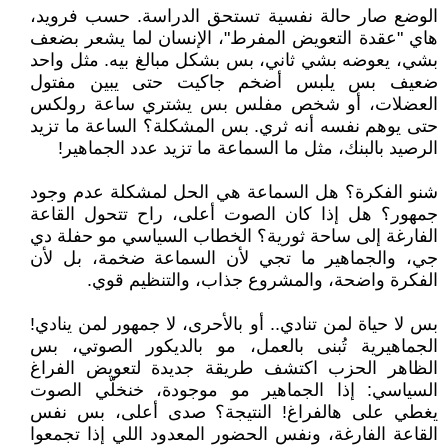
الوضع صار حالة نفسية تستحق الدراسة. حسب فرويد،
هاي "عقدة التعويض المفرط"، الإنسان لما يشعر بضعف
بشي، يعوضه بشي ثاني، بس بشكل مبالغ بيه. مثل واحد
ضعيف بس يلبس أضخم جاكيت حتى يبين مفتول
العضلات، أو شخص مفلس بس يشتري ساعة رولكس
حتى يوهم نفسه أنه ثري. بس المشكلة؟ الساعة ما تزيد
الرصيد بالبنك، مثل ما السماعة ما تزيد عدد الجماهير!
شنو الفكرة؟ هل السماعة هي الحل لمشكلة عدم وجود
جمهور؟ هل إذا كان الصوت أعلى، راح تتحول القاعة
الفارغة إلى ساحة ثورية؟ الخطاب السياسي مو حفلة دي
جي، والجماهير ما تجي لأن السماعة ضخمة، بل لأن
الفكرة واضحة، والمشروع جذاب، والتنظيم قوي.
بس لا حياة لمن تنادي.. أو بالأحرى، لا جمهور لمن ينادي!
الجماهيرية تُبنى بالعمل، مو بالديكور الصوتي، بس
الظاهر الحزب اكتشف طريقة جديدة لتعويض الفراغ
السياسي: إذا الجماهير مو موجودة، خنخلّي الصوت
يغطي على هالفراغ! النتيجة؟ صدى أعلى، بس نفس
القاعة الفارغة، ونفس الحضور المعدود اللي إذا تجمعوا