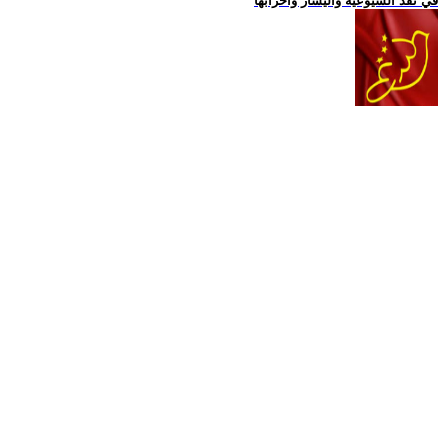
في نقد الشيوعية واليسار واحزابها