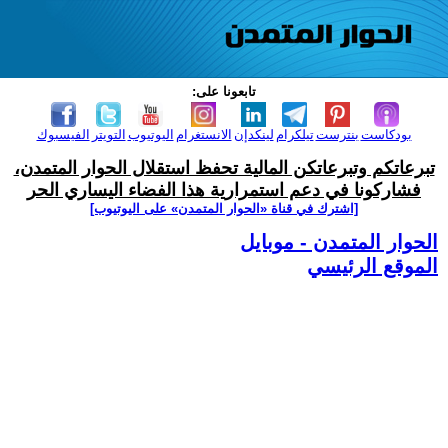
تابعونا على:
بودكاست
بنترست
تيلكرام
لينكدإن
الانستغرام
اليوتيوب
التويتر
الفيسبوك
تبرعاتكم وتبرعاتكن المالية تحفظ استقلال الحوار المتمدن،
فشاركونا في دعم استمرارية هذا الفضاء اليساري الحر
[اشترك في قناة ‫«الحوار المتمدن» على اليوتيوب]
الحوار المتمدن - موبايل
الموقع الرئيسي