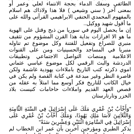
الطائفي وسفك الدماء بحجة الانتماء لعلي وعمر أو
بمعنى آخر ( سني وشيعي ) فلا هذا ولاذاك هم اسلام
بالمفهوم المحمدي الحنفي الابراهيمي القرآني والله على
ما أقول شهيد ووكيل..
إن ما يحصل اليوم في سوريا من ذبح وقتل على الهوية
ما هو الا افرازات بداية هذا القرن المشؤوم من تثقيف
منبري للصراع وتفعيل للفتنة وكل موضوع تم تناوله
منبريا في المساجد والحسينيات ومن على القنوات
الاعلامية ومنصات التواصل الاجتماعي وتطبيقات
الدردشة والبث الرقمي لكل موضوع عباسي عثماني
اموي ذكرته كتب التاريخ باملاءات يهودية غاشمة ولكن
قاصرة النظر وغير مبدعة في كتابة القصة ولم يكن في
خيال الكاتب للتاريخ فكر أوسع مما امتلأ به عقله من
قصص العهد القديم واملاءات حاخامات كنيست بلاد
الخزر وتارتارستان
"وَأَخْآبُ بْنُ عُمْرِي مَلَكَ عَلَى إِسْرَائِيلَ فِي السَّنَةِ الثَّامِنَةِ
وَالثَّلاَثِينَ لآسَا مَلِكِ يَهُوذَا، وَمَلَكَ أَخْآبُ بْنُ عُمْرِي عَلَى
إِسْرَائِيلَ فِي السَّامِرَةِ اثْنَتَيْنِ وَعِشْرِينَ سَنَةً"
يذكر الطبري ومؤرخين آخرين بأن عمر ابن الخطاب لم