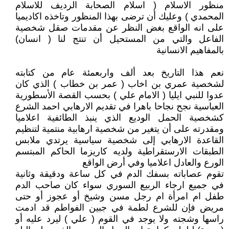
منظور الاسلام ( اسلام الصحابة الرديف للاسلام
المحمدي ) وعليك أن ترضى بهذا المنظور وتاخذه اكاديميا
على انه الواقع بغض النظر عن مقدمات صقل شخصية
الفاعل والتي من المستحيل أن تنتج لنا ( انسان)
بالمفاهيم الانسانية
نعم هذا التاريخ بعد ألف واربعمئة عام من كتابته
لشخصية عمري بن اخاب ( عمر بن خطاب ) الذي كان
عدوا للنبي ايليا ( الامام علي ) بحسب القصة الأسطورية
العباسية نجح نجاحا باهرا في تقديم الارهابي احمد الشرع
كشخصية الحمل الوديع الذي ينبذ الطائفية اعلاميا
ومقدرته على أن يتغير من شخصية ارهابية منتمية لتنظيم
القاعدة الارهابي إلى شخصية سياسية يرتدي ملابس
الطبقات الارستقراطية ولديه كاريزما الحاكم المبتسم
الورع والعادل اعلاميا وفي أرض الواقع
تقوم عصاباته بسفك الدم في كل ساعة ودقيقة وثانية
في جميع ارجاء الربيع السوري سواء كان صاحب الدم
طفل ام امرأة ام رجل مسن وشيخ أو عجوز أو حتى
مريض فإن للشرع لطمة في جبين الفواطم قد ادمت
راسها وشجته ولا يوجد في القوم ( علي ) ليرد عليه أو