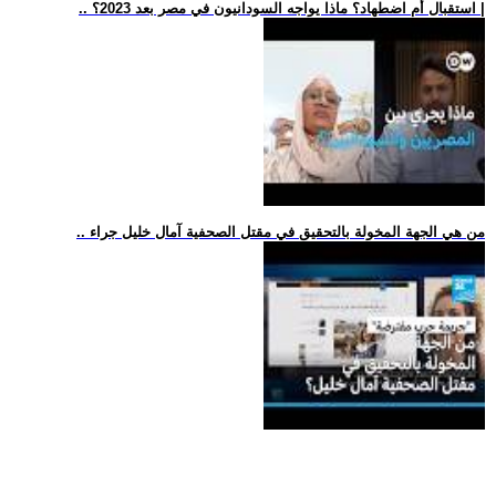
.. استقبال أم اضطهاد؟ ماذا يواجه السودانيون في مصر بعد 2023؟ |
.. من هي الجهة المخولة بالتحقيق في مقتل الصحفية آمال خليل جراء