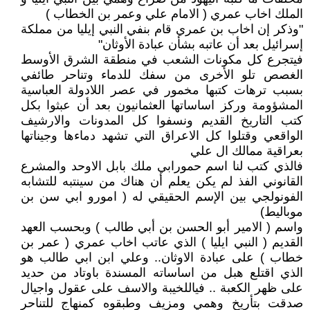
الملك اخاب عمري ( الامام علي وعمر بن الخطاب )
"وذكر إن اخاب بن عمري قام بنفي النبي إيليا من مملكة
إسرائيل بعد أن عاتبه بشأن عبادة الأوثان"
فيتجرع كل مكونات الشعب في منطقة الشرق الأوسط
الغصص تلو الأخرى من سفك للدماء وتناحر طائفي
بسبب ترهات كتبها مخمور في عصر اللادولة العباسية
المشؤومة وركز اساساتها العثمانيون بعد أن عبثوا بكل
كتب التاريخ القديم ونسفوا كل المدونات والارشيف
الواقعي وقتلوا كل الاعراق التي تشهد دماءها وجيناتها
بعراقية ممالك ال علي
فالذي كتب لنا اسم حمورابي ملك بابل الاوحد والمشرع
القانوني الفذ لم يكن يعلم أن هناك من سينتبه للتشابه
الفونولجي بين الإسم الحقيقي له ( امورو ابي سن بن
موباليط)
واسم ( الامير أبو الحسن بن أبي طالب ) وبحسب العهد
القديم ( النبي ايليا ) الذي عاتب اخاب عمري ( عمر بن
خطاب ) على عبادة الاوثان.. وعلي ابن ابي طالب هو
الذي اقتلع هبل من اساساته المسندة باوتاد من حديد
على ظهر الكعبة .. فياللخيبة والاسف على عقول واجيال
صدقت بتأريخ وهمي ومزيف وطبقوه كمنهاج للتناحر