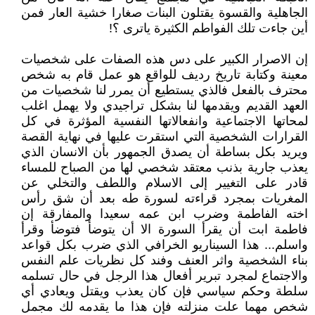
الجاهلية والقسوة يقتلون البنات صغارا خشية العار فمن
أين جاءت تلك الفواطم الكثيرة ياترى ؟!
إن الاصرار الكبير على دس هذه الصفات على شخصيات
معينة وكتابة تاريخ رديف للواقع هو عمل قام به شخص
محترف بالفعل فالذي يستطيع أن يمرر لنا شخصيات من
العهد القديم ويقدمها لنا بشكل تراجيدي ولا يهمل اغلب
لمحاتها الاجتماعية وانفعالاتها النفسية المؤثرة في كل
القرارات الشخصية التي استقرت عليها في نهاية القصة
ويريد بكل بساطة أن يصدق الجمهور بأن الانسان الذي
يعذب جارية بذنب معتقد شخصي لها من الصباح للمساء
قادر على التغيير إلى الاسلام واللطف والتخلي عن
المغريات بمجرد قراءته لسورة طه بعد أن شق رأس
اخته الفاطمة وضرب ابن عمه سعيدا والمفارقة إن
فاطمة ابت أن يقرأ السورة الا أن يتوضأ فتوضأ وقرأ
واسلم... هذا السيناريو الخرافي الذي ضرب بكل قواعد
بناء الشخصية واثر العنف وفند كل نظريات علم النفس
والاجتماع لمجرد تبرير أفعال هذا الرجل في حال تسلمه
سلطة وحكم سياسي فإن كان يعذب ويقتل ويعادي أي
شخص مهما علت منزلته فإن هذا ما يقدمه لك مجمل