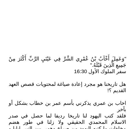
"وَعَمِلَ أَخْآبُ بْنُ عُمْرِي الشَّرَّ فِي عَيْنَيِ الرَّبِّ أَكْثَرَ مِنْ
جَمِيعِ الَّذِينَ قَبْلَهُ."
سفر الملوك الأول 16:30
هل تاريخنا هو مجرد إعادة صياغة لمحتويات قصص العهد
القديم ؟!
اخاب بن عمري يذكرني بأسم عمر بن خطاب بشكل أو
بآخر
فلقد كتب اليهود لنا تاريخا رديفا لما حصل في صدر
الاسلام المحمدي الحقيقي ولا زلنا في طور هضم
مخلفات ما كتبه اليهود من صراع وهمي بين النبي ايليا و