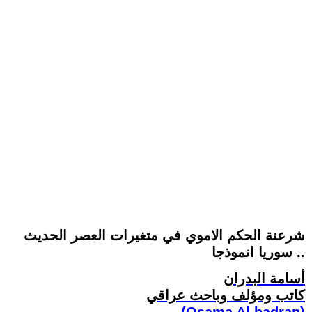
شرعنة الحكم الاموي في متغيرات العصر الحديث
.. سوريا انموذجا
أسامة البدران
كاتب ومؤلف وباحث عراقي
(Osama Al.badran)