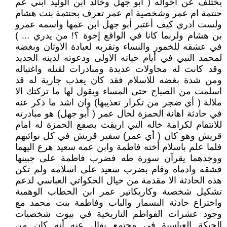
يختلف عن اخواله ( أبو جهل وخالد ابن الوليد ابني عم
حنتمة ام عمر وشخصية ام عمر تعرف بحنتمة بنت هشام
ولست ادري كيف أعتبر أبو جهل ابن عمها واسمه عمرو
بن هشام ولربما كانا في الواقع إخوة ؟! من يدري ... )
في عشقه للخمور والنساء وتقربه لعبادة الاوثان وبغضه
لمحمد النبي في أيام حياته الاولى ودعوته لدينه الجديد
وقد كانت له محاولات عديدة ومبادرات لقتله واغتياله
ومن شدة بغضه للاسلام فقد كان يعذب جارية له قد
اسلمت من الصباح حتى المساء ويقول لها ما تركتك الا
ملالة ( أي ضجر من تكرار تعذيبها) وان اشد ما ذكر عنه
في حادثة اهانة الحمزة لخال عمر ( أبو جهل) هو مبادرته
للانتقام لكرامة خاله التي اريقت بصفع الحمزة له امام
قريش وهو كان ( أي عمر) سفير قريش في كل نوائبهم
فلما علم باسلام أخته فاطمة وابن عمه سعيد هرع اليهما
ووجدهما يقرآن سورة طه فضرب فاطمة على جبينها
فشقه وادماه وقام بضرب سعيد على اسلامه ولم تكن
هذه الحادثة الا مقدمة من خيال الحكواتي العباسي لدعم
تشكيل شخصية وكاريكاتير عمر ابن الخطاب الوهمية
واختراع حادثة البسمار والباب وفاطمة بنت محمد مع
وجود عشرات الفواطم التاريخية في بيوت شخصيات
الحبكة العباسية في مجتمع يقال عنه أنه كان من