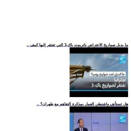
.. ما بديل صواريخ الاعتراض باتريوت باك-3 التي تفتقر إليها كييف
.. هل تستأنف واشنطن العمل بمذكرة التفاهم مع طهران؟