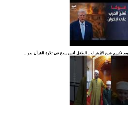
.. بعد تكريم شيخ الأزهر له.. الطفل أنس يبدع في تلاوة القرآن بدو