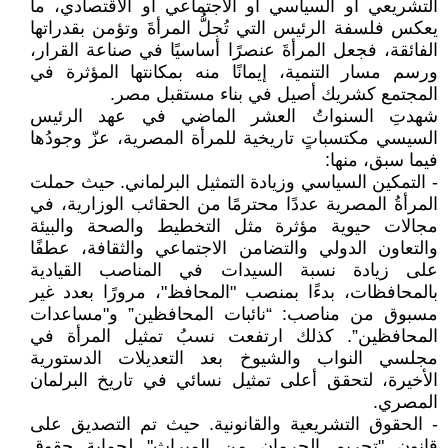
التشريعي أو السياسي أو الاجتماعي أو الاقتصادي، ما
يعكس فلسفة الرئيس التي تُجلُّ المرأةَ وتؤمن بقدراتها
الفائقة، فجعل المرأةَ عنصرًا أساسيًا في صناعة القرار،
ورسم مسار التنمية، إيمانًا منه بمكانتها المؤثرة في
المجتمع كشريك أصيل في بناء مستقبل مصر.
شهدتِ السنواتُ العشر الماضي في عهد الرئيس
السيسي مكتسباتٍ تاريخية للمرأة المصرية، عزّ وجودُها
فيما سبق، منها:
- التمكين السياسي وزيادة التمثيل البرلماني. حيث حملت
المرأةُ المصرية عددًا محترمًا من الحقائب الوزارية، في
مجالات حيوية مؤثرة مثل التخطيط والصحة والبيئة
والتعاون الدولي والتضامن الاجتماعي والثقافة، عطفًا
على زيادة نسبة السيدات في المناصب القيادية
بالمحافظات، بدءًا بمنصب "المحافظ"، مرورًا بعدد غير
مسبوق من مناصب: “نائبات المحافظين” و"مساعدات
المحافظين”. كذلك ارتفعت نسبُ تمثيل المرأة في
مجلسي النواب والشيوخ بعد التعديلات الدستورية
الأخيرة، لتحقق أعلى تمثيل نسائي في تاريخ البرلمان
المصري.
- الحقوق التشريعية والقانونية. حيث تم التصديق على
قانون "تجريم الحرمان من الميراث" لحماية حقوق