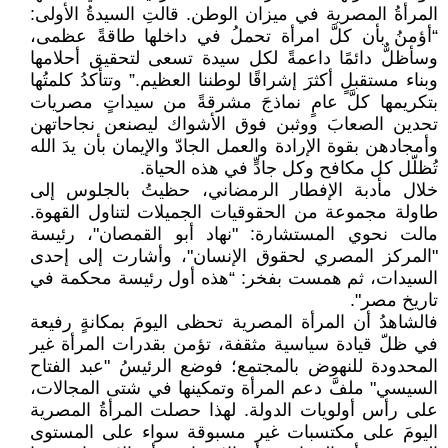
المرأةُ المصرية في ميزان الوطن. قالتِ السيدةُ الأولى:
“أؤمنُ بأن كلَّ امرأة تحملُ في داخلها طاقةً عظمى،
وسأظلٌّ دائمًا داعمةً لكل سيدة تسعى لتحقيق أحلامها
وبناء مستقبلٍ أكثرَ إشراقًا لوطننا العظيم.” وتتأكدُ كلمتُها
بتكريمها كلَّ عامٍ نماذجَ مشرقةً من سيداتٍ مصريات
تحدين الصعابَ ووثبن فوق الأشواك ليصنعن نجاحاتهن
وأمجادهن بقوة الإرادة والعمل الجادّ والإيمان بأن يدَ الله
تُظلّل كل مكافح وكل جادٍّ في هذه الحياة.
خلال مأدبة الإفطار الرمضاني، حظيتُ بالجلوس إلى
طاولة مجموعة من الحقوقيات الجميلات لتناول القهوة.
مالت نحوي المستشارة: "نهاد أبو القمصان"، رئيسة
"المركز المصري لحقوق الإنسان"، وأشارت إلى إحدى
السيدات، ثم همست بفخر: “هذه أول رئيسة محكمة في
تاريخ مصر".
فالشاهدُ أن المرأة المصرية تحظى اليومَ بمكانةٍ رفيعة
في ظلّ قيادة سياسية مثقفة، تؤمن بقدرات المرأة غير
المحدودة للنهوض بالمجتمع؛ فوضع الرئيسُ "عبد الفتاح
السيسي" ملفَّ دعم المرأة وتمكينها في شتى المجالات،
على رأس أولويات الدولة. لهذا حصلت المرأةُ المصرية
اليومَ على مكتسبات غير مسبوقة سواء على المستوى