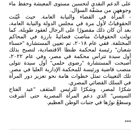
على الدعم النقدي لتحسين مستوى المعيشة وحفظ ماء
وجوههن من مشقّة السؤال.
- المرأة في القضاء والنيابة العامة. حيث عُيّنت
الحقوقياتُ لأول مرة في مجلس الدولة والنيابة العامة،
بعد أن كان ذلك مقصورًا على الرجال لعقود طويلة، كما
تولت الحقوقياتُ مناصبَ قضائيةً بارزة في المحاكم
المختلفة. ففي عام ٢٠١٨، تم تعيين المستشارة "حسناء
شعبان" رئيسة لمحكمة طنطا الاقتصادية، لتصبح بذلك
أول سيدة تترأس محكمة في مصر، وفي عام ٢٠٢٢،
أصبحت المستشارة "رضوى حلمي" أول سيدة تتولى
منصب قاضية ورئيسة للمحكمة الإدارية العليا في مصر.
تلك التعيينات تمثل خطوات هامة نحو تعزيز دور المرأة
في السلك القضائي المصري.
شكرًا لمصر، وشكرًا للرئيس المثقف "عبد الفتاح
السيسي" الذي دعم المرأة المصرية حتى أشرقت
وسطعُ نورُها في جنبات الوطن العظيم.
***