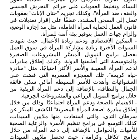
النساء، وتغليظ العقوبات على جرائم "التحرش الجنسي
والعنف ضد المرأة"، وكذلك تجريم "ختان الإناث" بعقوبات
تصل إلى السجن المشدد، عطفًا على إقرار تعديلات في
قانون العمل لحماية المرأة العاملة، مثل مد إجازة الوضع،
وإلزام جهات العمل بتوفير بيئة آمنة للمرأة.
- التمكين الاقتصادي ودعم ريادة الأعمال. حيث شهدت
السنوات الأخيرة زيادة مشاركة المرأة في سوق العمل
بفضل برامج التمويل الُميسَّر للمشروعات الصغيرة
والمتوسطة التي أطلقتها الدولة، وكذلك إطلاق مبادرات
لدعم المرأة المعيلة والأسر الأكثر احتياجًا، مثل “مبادرة
حياة كريمة”، تلك المعجزة المصرية التي قضت على
العشوائيات وأهدت للأسر البسيطة أماكن سكن فائقة
الجمال والنظافة، بالإضافة إلى دعم المرأة الريفية من
خلال برامج التمويل الزراعي والمشروعات الحِرفية.
- الاهتمام بالصحة ودعم المرأة اجتماعيًا. وذلك من خلال
إطلاق مبادرة "صحة المرأة المصرية" للكشف المبكر عن
سرطان الثدي، والتي استفادت منها ملايين السيدات،
كذلك التوسع في برامج تنظيم الأسرة والرعاية الصحية
للأمهات والحوامل، بالإضافة إلى دعم المرأة من خلال
برامج "تكافل وكرامة"، حيث تحصل ملايين السيدات