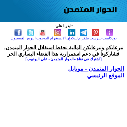
تابعونا على:
بودكاست
بنترست
تيلكرام
لينكدإن
الانستغرام
اليوتيوب
التويتر
الفيسبوك
تبرعاتكم وتبرعاتكن المالية تحفظ استقلال الحوار المتمدن،
فشاركونا في دعم استمرارية هذا الفضاء اليساري الحر
[اشترك في قناة ‫«الحوار المتمدن» على اليوتيوب]
الحوار المتمدن - موبايل
الموقع الرئيسي