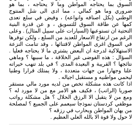
السوق بما يحتاجه المواطن وما لا يحتاجه ، بما هو
ضروري وما هو كمالي ، مما ادى الى شل المنتوج
الوطني (بكل اصنافه وانواعه) ، وفيض في سلع تعدى
كمها عن طاقة السوق للتسويق ، و عن قدرة البنية
التحتية ان تستوعبها (السيارات على سبيل المثال) . وعلى
الرغم من ارتفاع الاسعار للعديد من السلع ، ولكن توفرها
في السوق اغرى المواطن لاقتنائها ، وقد تنامت النزعة
الاستهلاكية لدرجة ان البعض يشتري ما لا يحتاجه فعليا .
السؤال : هذه الفوضى غير الخلاقة ، ما سببها ؟ وماهي
نتائجها ؟ القريبة و البعيدة المدى ؟ في بلد تنهب خيراته
علنا وجهارا من جهات متعددة ، ولا يمتلك قرارا وطنيا
ليحمي مواطنيه و مستقبل اجياله .
اذا كانت هذه مشكلة تخص من لديه مورد مالي مستقر
صوريا (الراتب) ، فكيف هو الامر مع من لا مورد له ؟
ومع من لا يتقبل الا الرزق الحلال ؟ هل مشكلة رواتب
موظفي كردستان نموذجا سيعمم على الجميع ؟ لمصلحة
من يهان المواطن ويحارب في رزقه ؟
لا حول ولا قوة الا بالله العلي العظيم .