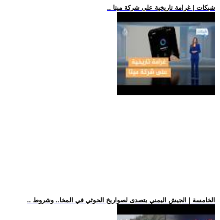
.. شبكات | غرامة تاريخية على شركة ميتا
.. الخامسة | الجيش اليمني يتصدى لصواريخ الحوثي في المخا.. وشروط