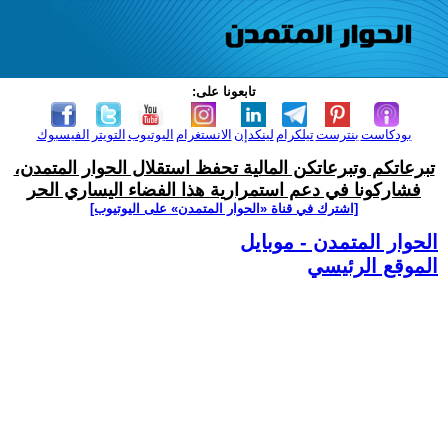
تابعونا على:
بودكاست
بنترست
تيلكرام
لينكدإن
الانستغرام
اليوتيوب
التويتر
الفيسبوك
تبرعاتكم وتبرعاتكن المالية تحفظ استقلال الحوار المتمدن،
فشاركونا في دعم استمرارية هذا الفضاء اليساري الحر
[اشترك في قناة ‫«الحوار المتمدن» على اليوتيوب]
الحوار المتمدن - موبايل
الموقع الرئيسي