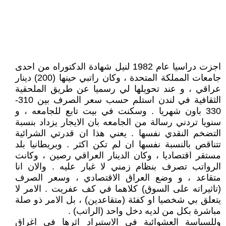
اجزت دراسيا عام 1982 لنيل شهادة الدكتوراه من احدى
جامعات المملكة المتحدة ، وكان راتبي حينها (200) دينار
عراقي ، و عند تحويلها لي رسميا عن طريق الملحقية
الثقافية في لندن استلم حسب سعر الصرف بين 310-
330 باون شهريا . وسكنت في بيت تابع للجامعه ، و
سنويا تردني رسالة من الجامعه بان الايجار يزداد بنسبة
التضخم النقدي نفسها . يعني هذا ان قدرتي الشرائية
تتناقص بالنسبة نفسها ان لم تكن اكثر . وبريطانيا بلد
مستقر اقتصاديا ، وكان الدينار العراقي رصين ، وكانت
الرواتب تصرف بنظام زمني لا غبار عليه . والان انا
متقاعد ، و وضع العراق الاقتصادي ، وسعر الصرف
(تاثيراته على السوق) كلاهما في كف عفريت . الامر لا
يتعلق بي شخصيا او كفئة (متقاعدين) ، بل الامر ذو صلة
مباشرة بكل من لديه دخل واحد (الراتب) .
وللسياسة العشوائية في الاستيراد اثرها في اغراق