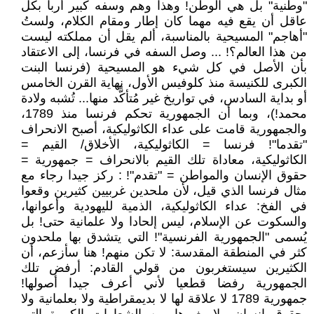
"وطنية" بل هي الوطن! وهذا وهم وسفه كبير أربأ بكل
عاقل أن يقع فيه مهما كان إطار ومقام الكلام، ولستُ
"أهاجم" المسيحية بالمناسبة، ألم يقل أن مملكته ليست
من هذا العالم؟! ... وصل السفه في فرنسا، إلى الاعتقاد
بأن الأصل في كل شيء هو المسيحية (فرنسا البنت
الكبرى للكنيسة منذ كلوفيس الأول، نهاية القرن الخامس
أو بداية السادس، في تواريخ غير مُتأكًّد منها... تُشبه ولادة
محمد!)، وبما أن الجمهورية تحكم فرنسا منذ 1789،
والجمهورية قامت على عداء الكاثوليكية، أصبح الانحراف
"تقدما"! فرنسا = الكاثوليكية، الأخلاق/ القيم =
الكاثوليكية، معاداة تلك القيم بالانحراف = جمهورية =
حقوق الإنسان والمواطن = "تقدم"! : ركز جيدا رجاء مع
مثال فرنسا الذي قيل، لأن ملحدين غربيين كثيرين وقعوا
في الفخ: عداء الكاثوليكية، الذمية لليهودية وأعوانها،
والسكوت عن الإسلام، ليس إلحادا ولا علمانية حتى! بل
يُسمى "الجمهورية الفرنسية"! التي يتشدق بها ملحدون
كثر في المنطقة المقدسة: لا تكن منهم! هنا سأزعم، أن
الكثيرين سيستغربون من قولي القادم: أرفض تلك
الجمهورية رفضا قطعيا لأني أعرف جيدا أصولها!
جمهورية 1789 لا علاقة لها لا بديمقراطية ولا بعلمانية ولا