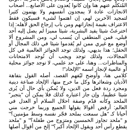
المُتكلَّم عنهم هنا وإن كانوا يُعدون على الأصابع... أصحاب
الانجازات عادة لا يمجدون أنفسهم ولا يهتمون كثيرا
لتمجيد الآخرين لهم، إن اهتموا لشيء فسيكون فقط
الاعتراف بقيمة إنجازاتهم ومن باب إرجاع الحق لأهله: إذا
اخترعتُ شيئا يفيد البشرية، شيئا مميزا لم يصل إليه أحد
قبلي، فمن المنطقي أن يُنسب لي، ومن المشروع ألا
أوضع مع غيري ممن لم يُقدموا شيئا في ذلك المجال أو
الحقل؛ هذا بديهي، ولذلك توجد الجوائز العالمية في كل
المجالات، ولذلك توجد ويجب أن تُوجد الامتحانات
والمناظرات... وهنا، على حد علمي، لا توجد جوائز محلية
أو عالمية لإنجاز اسمه "الإلحاد"!
كلامي هنا، وأوضح ليُفهم القصد، أصله القول بتفاهة
الأديان وشعائرها وكل ما خرج منها، الإلحاد صناعة دينية
ومجرد ردة فعل من الدين، ولا يُمكن بأي حال أن يُرى
شيئا عظيما، وإن جاز اعتباره كذلك فلا يمكن أن "يتجبر"
الملحد وكأنه قدّم وصفة احلال السلام أو العدل في
العالم: أرفض أقوالا يقولها الجميع وربما خرجت مني
أحيانا كـ "هل سمعت بملحد فجّر نفسه وسط مؤمنين؟"
و "ملحد تجاوز الخمسين ومتزوج من طفلة؟" و "ملحد
يقطع رأس أحد ويقول الإلحاد أكبر؟" إلخ من أقوال أصلها