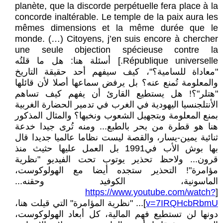
planète, que la discorde perpétuelle fera place à la
concorde inaltérable. Le temple de la paix aura les
mêmes dimensions et la même durée que le
monde. (…) Citoyens, j’en suis encore à chercher
une seule objection spécieuse contre la
République universelle.] أسئلة هنا: هل ما قلتُه
"معاداة للسامية؟"، كيف سيفهم أحد حقيقة التاريخ
والمعلومة تُمنع عنه؟ بل يرفض سماعها أصلا لأن قائلها
"هتلر"؟! هل يستطيع القارئ أن يفهم كيف تساهم
الأنتلجنسيا اليهودية في الغرب في تدمير الحضارة الغربية
بمنع المعلومة وبتجهيل الشعوب ونخبها؟ والمثال المذكور
هنا هو قطرة من بحر بالطبع... ومنه تُرى جيدا خدعة
ثنائية يمين-يسار، والقصة ليست نظاما عالميا جديدا قال
بها بوش الأب في1991 بل العمل عليها حثيث منذ
قرون... ولاحظ تحذير يوتوب تحت الفيديو "نظرية
مؤامرة"! التحذير ستجده أيضا مع الهولوكوست،
الماسونية، الكوفيد وحقنه...
https://www.youtube.com/watch?
[
v=7IRQHcbRbmU
]... "نظرية المؤامرة" التي قيلت هنا،
دونها لن تستطيع فهم المالية، كل أبعاد الهولوكوست،