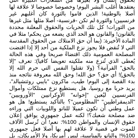
بحقوق إنسان ولا بغيرها من الشعارات الكبيرة التي
يعتقدها أغلب البشر اليوم! وخصوصا خصوصا لا علاقة لها
أصلا بالوطنية! الذين قاموا بالثورة كان أغلبهم غير
فرنسيين! والثورة لم تكن -فرنسية- أصلا مثلها مثل غيرها
من الثورات! كل تلك الحريات والحقوق المعلنة محددة
بالقانون! والقانون هو الحد الذي يضعه من يحكم! مثلا في
المادة الأخيرة: (بما أن حق الامتلاك من الحقوق المقدسة
التي لا تُنقض فلا يجوز نزع الملكية من أحد إلا إذا اقتضت
المصلحة العمومية ذلك اقتضاءً صريحا وفي هذه الحالة
يُعطى الذي تُنزع منه ملكيته تعويضا كافيا): تعرف "إلا
بالحق" القرآنية؟ (ولا تقتلوا النفس التي حرم الله إلا
بالحق)! أي حق؟ حق الله! وحق الله معروفة نتائجه منذ
بدء القصة إلى اليوم! طيب، ماكرون "بايبي روثتشيالد"،
يريد حربا مع روسيا، هل يستطيع نزع ممتلكات وأموال
الفرنسيين ليُعين "إخوانه" الأوكرانيين "الأوروبيين"
"الديمقراطيين" "المظلومين"؟ بالتأكيد يستطيع! هل هو
عمل وطني أن تكون عميلا للناتو واللوبيات التي وراءه
ضد مصلحة شعبك؟! لكنه عمل جمهوري يوافق إعلان
حقوق الإنسان والمواطن 100%: نعم! أن تُرسل الآلاف
للموت في قضية لا علاقة لهم بها أصلا فعل جمهوري
100%! والناتو بالمناسبة، ليس أمريكا، ولا الأمريكان، بل