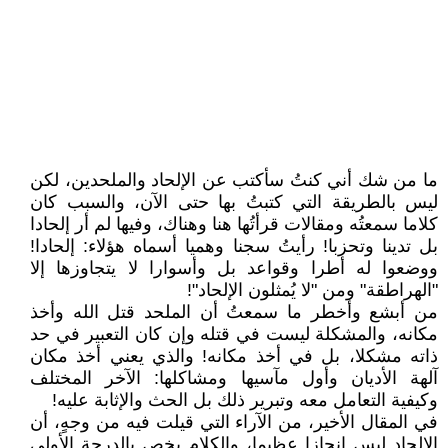
ما من شك أني كنتُ سأكتب عن الإلحاد والملحدين، لكن
ليس بالطريقة التي كتبتُ بها حتى الآن، والسبب كان
كلاما سمعتُه ومقالات قرأتُها هنا وهناك، وفيها لم أر إلحادا
بل تدينا وتحزبا! رأيتُ سجنا وهميا أسماه هؤلاء: إلحادا!
ووضعوا له أطرا وقواعد بل وأسوارا لا يتجاوزها إلا
"الهراطقة" ومن "لا يُمثلون الإلحاد"!
من أبشع وأخطر ما سمعتُ أن الملحد قتل الله وأخذ
مكانه، والمشكلة ليست في قتله وإن كان التعبير في حد
ذاته مشكلا، بل في أخذ مكانه! والذي يعني أخذ مكان
آلهة الأديان وأول مآسيها ومشاكلها: الآخر المختلف
وكيفية التعامل معه وتبرير ذلك بل الحث والإثابة عليه!
في المقال الأخير، من الآراء التي قيلت فيه من وجهٍ، أن
الإلحاد ليس إنجازا عظيما، والكلام يخص بالدرجة الأولى