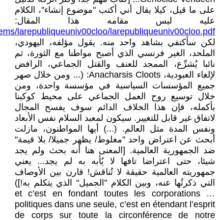
على ما قيل، كيلا يقال أني أكتب "موضوع إنشاء"، الكلام
عليه ليس مقامه هذا المقال:
tems/larepubliqueuniv00cloo/larepubliqueuniv00cloo.pdf
لكن سأكتفي بشاهد واحد منه. يقول مؤلفه، اليهودي،
الملحد، الغير فرنسي الذي أصبح مواطنا مع الثورة، ثم
نائبا يُشرِّع، الممجد للعنف والقتل الجماعي، الرافض
لإلغاء العبودية، Anacharsis Cloots: (... ومن خلال صهر
جميع المؤسسات السياسية في مؤسسة واحدة، ومن
خلال توسيع روح العمل الجماعي على محيط كوكبنا
بأكمله، فإن هذا الخلاف الدائم سوف يفسح المجال
لاتفاق غير قابل للتغيير. سيكون لمعبد السلام نفس الأبعاد
ونفس المدة مثل العالم. (...) أيها المواطنون، مازلت
أبحث عن اعتراض واحد "مغلوط/ يظهر جميلا/ بلا قيمة"
ضد الجمهورية العالمية. [المعنى هنا أنه بحث ولم يجد
شيئا، حتى اعتراضا تافها لا يُأبه به لم يجد... يعني
جمهوريته العالمية حقيقة لا تُناقش! قارن بين الأوصاف
التي ذكرتُها عنه، وبين الكلام "الجميل" الذي يتكلم به!])
… et c’est en fondant toutes les corporations
politiques dans une seule, c’est en étendant l’esprit
de corps sur toute la circonférence de notre