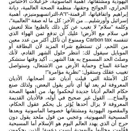
اليهودية ومشتقاتها، أهمية الماسونية، خزعبلات الاحتباس
الحراري، الجوائح وحقنها، منظمة الصحة العالمية، ديانة
إبراهيم واتفاقياتها، الرقمنة-"A"I-الترانسهيومنيزم، أهمية
إسرائيل وأورشليم... من الآخر: كل ما له صفة "العالمية"،
وكلمة "سلام" لا تغيب عن كل ذلك بالطبع! مثلا لتعيش
في سلام مع الأرض! عليك أن تدفع ثمن الهواء الذي
تتنفسه Carbon tax وممنوع أن تأكل أكثر من عدد معين
من اللحم، لن تستطيع شراء المزيد لأن البطاقة أو
الموبايل سيقول لك: انتظر حلول الشهر القادم، لأنك
وصلتَ الحد المسموح به هذا الشهر... أكيد وقتها ستشكر
جماعة المناخ وحماية الأرض من الاشتعال، وستواصل
تغييب عقلك وستقول: "نظرية مؤامرة"!
كل الأمثلة التي قيلت أديان عند أصحابها، الأديان
المعروفة لم يعد لها أي تأثير يقول البعض، ولذلك صنع
حكام العالم أديانا جديدة ليحكموا بها، من أهمها الصحة
والمناخ.... القول غير صحيح في أوله، فالأديان القديمة
المعروفة لا يزال أحدها يُؤثر بل يحكم عقول الحكام،
والمقصود اليهودية ومشتقاتها خصوصا الماسونية وبعدها
المسيحية الصهيونية، وعجبي من قول ملحد يقول دون
حرج أن الذي يهدد العالم اليوم هو الإسلام أما المسيحية
فقُلمت مخالبها واليهودية ليست دعوية! الذين يحكمون