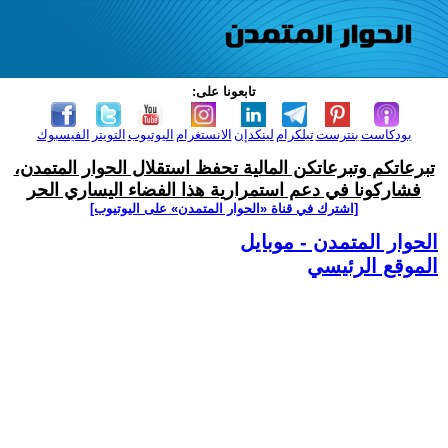
تابعونا على:
بودكاست
بنترست
تيلكرام
لينكدإن
الانستغرام
اليوتيوب
التويتر
الفيسبوك
تبرعاتكم وتبرعاتكن المالية تحفظ استقلال الحوار المتمدن،
فشاركونا في دعم استمرارية هذا الفضاء اليساري الحر
[اشترك في قناة ‫«الحوار المتمدن» على اليوتيوب]
الحوار المتمدن - موبايل
الموقع الرئيسي