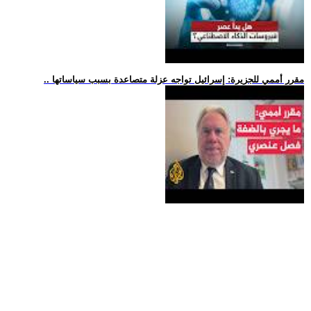
.. مقرر أممي للجزيرة: إسرائيل تواجه عزلة متصاعدة بسبب سياساتها