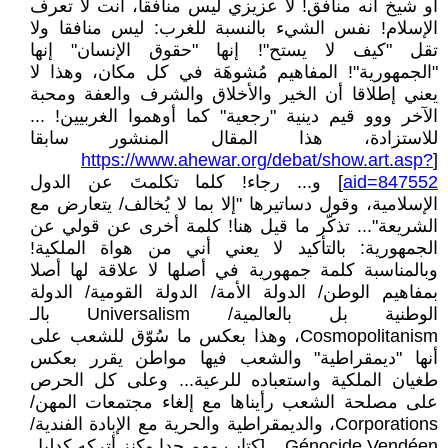
أو شيخ أنه منافق! لا عزيزي ليس منافقا، أنت لا تعرف
الإسلام! نفس الشيء بالنسبة للغرب: ليس منافقا ولا
تقل "كيف لا يستح"! إنها "حقوق الإنسان" إنها
"الجمهورية"! المفاهيم مُشوهَة في كل مكان، وهذا لا
يعني إطلاقا أن الخير والأخلاق والشرف والعفة ومحبة
الآخر ووو قيم دينية "رجعية" كما أوهموا الغربيين! ...
للاستزادة، هذا المقال المنشور سابقا
https://www.ahewar.org/debat/show.art.asp?
[
aid=847552
] و... رجاء! كلما تكلمتَ عن الدول
الإسلامية، وقول دساتيرها "إلا بما لا يُخالف/ يتعارض مع
الشريعة"... تذكّر ما قيل هنا! كلمة أخرى عن قولي عن
الجمهورية: بالتأكيد لا يعني أني من هواة الملكية!
وبالمناسبة كلمة جمهورية في أصلها لا علاقة لها أصلا
بمفاهيم الوطن/ الدولة الأمة/ الدولة القومية/ الدولة
الوطنية بل بالعالمية/ Universalism بالـ
Cosmopolitanism، وهذا بعكس ما سُوّق للشعب على
أنها "ديمقراطية" والشعب فيها مواطن يقرر بعكس
طغيان الملكية واستعباده للرعية... وعلى كل الحرص
على مصلحة الشعب رأيناها مع إلغاء مجتمعات المهن/
Corporations، والديمقراطية والحرية مع الإبادة الفندية/
Génocide Vendéen... [كتاب مهم جدا وكنز أتركه كدليل