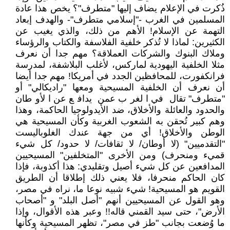
ذُكرت في الإعلام يضاف إليها "متطرف"؟ يخص هذا عادة
المسلمين في الغرب -"إسلامي متطرف"- والهدف إبعاد
التهمة عن الإسلام! الأهم من ذلك، والذي يغيب عن
الكثيرين: لماذا لا تُذكر خلفية الفلاسفة والكتاب والرؤساء
وملاك البنوك والشركات العملاقة؟ مهم جدا أن نعرف
مثلا الخلفية اليهودية لماركس، لأغلب البلاشفة، لمدرسة
فرانكفورت، للمحافظين الجدد في أمريكا! مهم جدا أيضا
أن نعرف أن الخلفية المسيحية ومعها "راديكالي" أو
‍‍‍‍‍"متطرف" تقال في الغرب عمن يدافع عن الأوطان
والحدود والعائلة والأخلاق، ضد الأيدولوجيا الحاكمة، وهذا
وهم كبير تُحقن به الشعوب الغربية وكأن المسيحية هي
الوطن والأخلاق! أي من جهة عندك الغلوباليست
"التقدميين" (لا أوطان/ لا ثقافات/ لا حدود/ كل شيء
قميء ومنحرف) ومن الأخرى "المتخلفين" المسيحيين
المدافعين عن كل شيء أصيل وتقليدي: هذا أكذوبة، فإذا
كان الحاكم منحرفا، فلا يعني ذلك إطلاقا أن الطريق
القويم هو المسيحية! شيء شبيه نوعا ما، نراه في مصر،
وهو القول عن المسيحيين أنهم "أصل البلد" و "أصحاب
الأرض"، حتى سيد القمني قاله!! وعبر هذه الأقوال، وإذا
ما وُضعت بجانب "طز في مصر"، تظهر المسيحية وكأنها