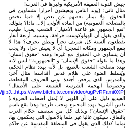
جيش الدولة العميقة الأمريكية وغيرها في الغرب!
مثال ثاني: (يولد الناس ويعيشون أحرارا متساوين قي
الحقوق. ولا يمتاز بعضهم عن بعض إلا فيما يختص
بالمصلحة العمومية) من المادة الأولى. إلا... ماذا؟ يقولك:
"نفع الجمهور هو قاعدة الامتياز"، الشعب يعني! طيب،
والذي يقول أن الهولوكوست خرافة، وبسببه، أربعة أنفار
يقطعون ألسنة كل شريف تجرأ ونطق بحرف؟ هذا لا
ينفع الجمهور ومكانه السجن! أي لا يعيش حرا، ولا يجب
أن يتساوى في الحقوق مع غيره! وهذه "حقوق إنسان"
وهذا ما تقوله "حقوق الإنسان" و "الجمهورية"! ليس لأنه
يهدد مصلحة الشعب بالطبع، بل لأنه يهدد نظام الحكم،
ويُسلط الضوء على ظلام قدس أقداسه! مثال آخر:
والمدرس الذي يرفض أجندة لوبي الحروف المقطعة،
وخصوصا الهجمة الشرسة الشنيعة على الأطفال؟
jjipJ...https://www.bitchute.com/video/ugPvRFami0XP
[
الفيديو دليل على أن اللوبي لا يُمثل أصحاب الحروف]
نفس الشيء! يهدد المجتمع ويجب طرده! وهذا يقع باسم
"حقوق الإنسان"! ولذلك كل من سيصف حكام الغرب
بالنفاق، سيكون غالبا غير ملما بالأصول التي يحكمون بها،
تماما كذلك الذي يقول في المنطقة المقدسة عن حاكم