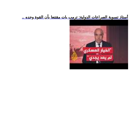
.. أستاذ تسوية الصراعات الدولية: ترمب بات مقتنعا بأن القوة وحده