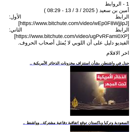
1 - الروابط
أمين بن سعيد ( 2025 / 3 / 13 - 08:29 )
الرابط الأول:
[https://www.bitchute.com/video/wEp0F8WjjipJ]
الرابط الثاني:
[https://www.bitchute.com/video/ugPvRFami0XP]
الفيديو دليل على أن اللوبي لا يُمثل أصحاب الحروف.
اخر الافلام
.. جدل في واشنطن بشأن استنزاف مخزونات الذخائر الأمريكية
.. السعودية وتركيا وباكستان توقع اتفاقية دفاعية مشتركة.. وواشنط