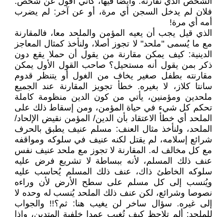
الشخص الذي نقارنه. وأيضا فيها، كأني أقول عن شخص:
فلان لم يدخل السجن أي مرة، أو عن آخر: لم يضرب
أمه أي مرة!
الذي قيل يجب أن يعيه المؤمن والملحد معا، فالمقارنة
مع ما يُسمى "ملحد" لا تجوز أصلا، ولنأخذ كمثال المعاجز
الدينية: كيف يمكن مقارنة من يقول أن حملا يقع دون
ذكر بمن يقول أنه مستحيل؟ صاحب القول الأول يمكن
مقارنته بطفل صغير يخاف من الغول أو يتنظر قدوم
سانتا كلاز، لا بغيره. خطأ تجويز المقارنة عند الجميع
ملحدين ومؤمنين، يأتي من كون الدين منظومة كاملة
تحكم كل شيء في حياة المؤمن، ومن إسقاط ذلك على
الملحد أي خطأ الاعتقاد بأن الدين/ المؤمن نقيض الإلحاد/
الملحد، ولنأخذ مثال العنف: مسلم عنيف يطبق بالحرف
شرائع إسلامه، لم يقتل لكنه عنيف في سلوكه ومواقفه
مع كل مخالف له. المقارنة لا تجوز مع ملحد عنيف نفس
عنف ذلك المسلم، لأنه ببساطة لا تشريع فرض عليه
سلوكه الخاطئ ذاك، عنف ذلك المسلم يُحاسب عليه
ويُنسب إلى كل مسلم على سطح الأرض لأن وراءه
نصوصا وشرائع، لكن عنف ذلك الملحد يُنسب له وحده لا
إلى غيره. سؤال ساخر لن يغيب هنا: ثم؟!! والجواب
للملحد: ألم تلاحظ كيف تُغيب عمدا خلفية المتدين، وإذا