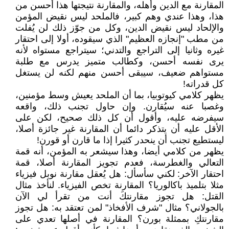
المقارنة مع الدين وأهله، والمقارنة نتيجتها هذا أحسن من
هذا، وهذا عندي وهم كبير، فالملحد ليس نقيض المؤمن
والإلحاد ليس نقيض الدين، وكل من جوّز ذلك لن يُفلت
من مطب "إنجازه العظيم" الذي سيقوده، أولا إلى احتقار
غيره وثانيا إلى التراجع والتدني؛ سيتراجع مستواه لأنه
يرى نفسه أحسن، وكطالب متميز يدرس مع طلبة
مستواهم ضعيف، سيبقى أحسن منهم لكنه لن يستغل
كل قدراته!
يظهر كلامي كيوتوبيا، بما أن الملحد يعيش وسط مؤمنين،
وغصبا عنه سيُقارن. وإن حاول تجنب ذلك، واقعه
سيفرضه عليه، وأقول أن كل ذلك صحيح، لكن على
الأقل عليه أن يتذكر دائما أن المقارنة غير جائزة أصلا،
ليستطيع تجنب أن ينحدر كثيرا إذا ما قارن أو قورن!
يظهر من كلامي أيضا، وهذا سيشعر به المؤمن، أنه قمة
التعالي والغطرسة، فعدم تجويز المقارنة أصلا، قمة
احتقار الآخر: لكني سأسأل: هل يُعقل مقارنة نوبل فيزياء
مثلا بتلميذ باكالوريا؟ المقارنة تخص الفيزياء. لنأخذ مثال
القتل: هل تجوز مقارنتكَ أنت من تقرأ لي الآن
بالجولاني؟ مثال "شرف الأفخاذ" لمن تعتقد به: هل تجوز
مقارنتكِ بممثلة بورن؟ المقارنة في أصلها تعدي على