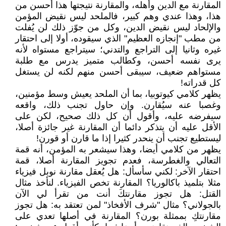
المقارنة مع الدين وأهله، والمقارنة نتيجتها هذا أحسن من
هذا، وهذا عندي وهم كبير، فالملحد ليس نقيض المؤمن
والإلحاد ليس نقيض الدين، وكل من جوّز ذلك لن يُفلت
من مطب "إنجازه العظيم" الذي سيقوده، أولا إلى احتقار
غيره وثانيا إلى التراجع والتدني؛ سيتراجع مستواه لأنه
يرى نفسه أحسن، وكطالب متميز يدرس مع طلبة
مستواهم ضعيف، سيبقى أحسن منهم لكنه لن يستغل
كل قدراته!
يظهر كلامي كيوتوبيا، بما أن الملحد يعيش وسط مؤمنين،
وغصبا عنه سيُقارن. وإن حاول تجنب ذلك، واقعه
سيفرضه عليه، وأقول أن كل ذلك صحيح، لكن على
الأقل عليه أن يتذكر دائما أن المقارنة غير جائزة أصلا،
ليستطيع تجنب أن ينحدر كثيرا إذا ما قارن أو قورن!
يظهر من كلامي أيضا، وهذا سيشعر به المؤمن، أنه قمة
التعالي والغطرسة، فعدم تجويز المقارنة أصلا، قمة
احتقار الآخر: لكني سأسأل: هل يُعقل مقارنة نوبل فيزياء
مثلا بتلميذ باكالوريا؟ المقارنة تخص الفيزياء. لنأخذ مثال
القتل: هل تجوز مقارنتكَ أنت من تقرأ لي الآن
بالجولاني؟ مثال "شرف الأفخاذ" لمن تعتقد به: هل تجوز
مقارنتكِ بممثلة بورن؟ المقارنة في أصلها تعدي على