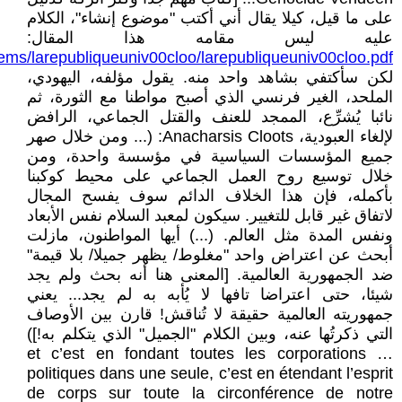
على ما قيل، كيلا يقال أني أكتب "موضوع إنشاء"، الكلام
عليه ليس مقامه هذا المقال:
tems/larepubliqueuniv00cloo/larepubliqueuniv00cloo.pdf
لكن سأكتفي بشاهد واحد منه. يقول مؤلفه، اليهودي،
الملحد، الغير فرنسي الذي أصبح مواطنا مع الثورة، ثم
نائبا يُشرِّع، الممجد للعنف والقتل الجماعي، الرافض
لإلغاء العبودية، Anacharsis Cloots: (... ومن خلال صهر
جميع المؤسسات السياسية في مؤسسة واحدة، ومن
خلال توسيع روح العمل الجماعي على محيط كوكبنا
بأكمله، فإن هذا الخلاف الدائم سوف يفسح المجال
لاتفاق غير قابل للتغيير. سيكون لمعبد السلام نفس الأبعاد
ونفس المدة مثل العالم. (...) أيها المواطنون، مازلت
أبحث عن اعتراض واحد "مغلوط/ يظهر جميلا/ بلا قيمة"
ضد الجمهورية العالمية. [المعنى هنا أنه بحث ولم يجد
شيئا، حتى اعتراضا تافها لا يُأبه به لم يجد... يعني
جمهوريته العالمية حقيقة لا تُناقش! قارن بين الأوصاف
التي ذكرتُها عنه، وبين الكلام "الجميل" الذي يتكلم به!])
… et c’est en fondant toutes les corporations
politiques dans une seule, c’est en étendant l’esprit
de corps sur toute la circonférence de notre