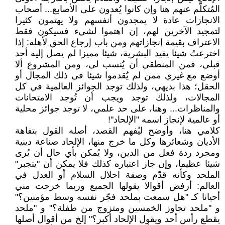
المُتكلَّم عنهم هنا وإن كانوا يُعدون على الأصابع... أصحاب
الانجازات عادة لا يمجدون أنفسهم ولا يهتمون كثيرا
لتمجيد الآخرين لهم، إن اهتموا لشيء فسيكون فقط
الاعتراف بقيمة إنجازاتهم ومن باب إرجاع الحق لأهله: إذا
اخترعتُ شيئا يفيد البشرية، شيئا مميزا لم يصل إليه أحد
قبلي، فمن المنطقي أن يُنسب لي، ومن المشروع ألا
أوضع مع غيري ممن لم يُقدموا شيئا في ذلك المجال أو
الحقل؛ هذا بديهي، ولذلك توجد الجوائز العالمية في كل
المجالات، ولذلك توجد ويجب أن تُوجد الامتحانات
والمناظرات... وهنا، على حد علمي، لا توجد جوائز محلية
أو عالمية لإنجاز اسمه "الإلحاد"!
كلامي هنا، وأوضح ليُفهم القصد، أصله القول بتفاهة
الأديان وشعائرها وكل ما خرج منها، الإلحاد صناعة دينية
ومجرد ردة فعل من الدين، ولا يُمكن بأي حال أن يُرى
شيئا عظيما، وإن جاز اعتباره كذلك فلا يمكن أن "يتجبر"
الملحد وكأنه قدّم وصفة احلال السلام أو العدل في
العالم: أرفض أقوالا يقولها الجميع وربما خرجت مني
أحيانا كـ "هل سمعت بملحد فجّر نفسه وسط مؤمنين؟"
و "ملحد تجاوز الخمسين ومتزوج من طفلة؟" و "ملحد
يقطع رأس أحد ويقول الإلحاد أكبر؟" إلخ من أقوال أصلها