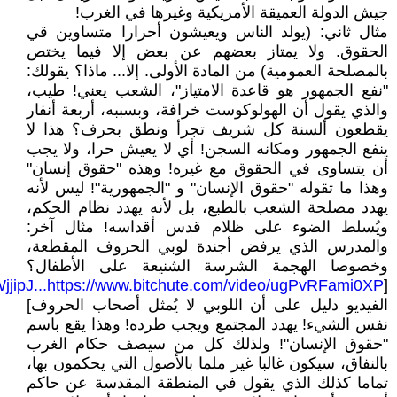
جيش الدولة العميقة الأمريكية وغيرها في الغرب!
مثال ثاني: (يولد الناس ويعيشون أحرارا متساوين قي
الحقوق. ولا يمتاز بعضهم عن بعض إلا فيما يختص
بالمصلحة العمومية) من المادة الأولى. إلا... ماذا؟ يقولك:
"نفع الجمهور هو قاعدة الامتياز"، الشعب يعني! طيب،
والذي يقول أن الهولوكوست خرافة، وبسببه، أربعة أنفار
يقطعون ألسنة كل شريف تجرأ ونطق بحرف؟ هذا لا
ينفع الجمهور ومكانه السجن! أي لا يعيش حرا، ولا يجب
أن يتساوى في الحقوق مع غيره! وهذه "حقوق إنسان"
وهذا ما تقوله "حقوق الإنسان" و "الجمهورية"! ليس لأنه
يهدد مصلحة الشعب بالطبع، بل لأنه يهدد نظام الحكم،
ويُسلط الضوء على ظلام قدس أقداسه! مثال آخر:
والمدرس الذي يرفض أجندة لوبي الحروف المقطعة،
وخصوصا الهجمة الشرسة الشنيعة على الأطفال؟
jjipJ...https://www.bitchute.com/video/ugPvRFami0XP
[
الفيديو دليل على أن اللوبي لا يُمثل أصحاب الحروف]
نفس الشيء! يهدد المجتمع ويجب طرده! وهذا يقع باسم
"حقوق الإنسان"! ولذلك كل من سيصف حكام الغرب
بالنفاق، سيكون غالبا غير ملما بالأصول التي يحكمون بها،
تماما كذلك الذي يقول في المنطقة المقدسة عن حاكم