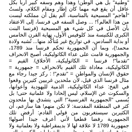
"وطنية" بل هي الوطن! وهذا وهم وسفه كبير أربأ بكل
عاقل أن يقع فيه مهما كان إطار ومقام الكلام، ولستُ
"أهاجم" المسيحية بالمناسبة، ألم يقل أن مملكته ليست
من هذا العالم؟! ... وصل السفه في فرنسا، إلى الاعتقاد
بأن الأصل في كل شيء هو المسيحية (فرنسا البنت
الكبرى للكنيسة منذ كلوفيس الأول، نهاية القرن الخامس
أو بداية السادس، في تواريخ غير مُتأكًّد منها... تُشبه ولادة
محمد!)، وبما أن الجمهورية تحكم فرنسا منذ 1789،
والجمهورية قامت على عداء الكاثوليكية، أصبح الانحراف
"تقدما"! فرنسا = الكاثوليكية، الأخلاق/ القيم =
الكاثوليكية، معاداة تلك القيم بالانحراف = جمهورية =
حقوق الإنسان والمواطن = "تقدم"! : ركز جيدا رجاء مع
مثال فرنسا الذي قيل، لأن ملحدين غربيين كثيرين وقعوا
في الفخ: عداء الكاثوليكية، الذمية لليهودية وأعوانها،
والسكوت عن الإسلام، ليس إلحادا ولا علمانية حتى! بل
يُسمى "الجمهورية الفرنسية"! التي يتشدق بها ملحدون
كثر في المنطقة المقدسة: لا تكن منهم! هنا سأزعم، أن
الكثيرين سيستغربون من قولي القادم: أرفض تلك
الجمهورية رفضا قطعيا لأني أعرف جيدا أصولها!
جمهورية 1789 لا علاقة لها لا بديمقراطية ولا بعلمانية ولا