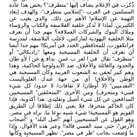
ذُكرت في الإعلام يضاف إليها "متطرف"؟ يخص هذا عادة
المسلمين في الغرب -"إسلامي متطرف"- والهدف إبعاد
التهمة عن الإسلام! الأهم من ذلك، والذي يغيب عن
الكثيرين: لماذا لا تُذكر خلفية الفلاسفة والكتاب والرؤساء
وملاك البنوك والشركات العملاقة؟ مهم جدا أن نعرف
مثلا الخلفية اليهودية لماركس، لأغلب البلاشفة، لمدرسة
فرانكفورت، للمحافظين الجدد في أمريكا! مهم جدا أيضا
أن نعرف أن الخلفية المسيحية ومعها "راديكالي" أو
‍‍‍‍‍"متطرف" تقال في الغرب عمن يدافع عن الأوطان
والحدود والعائلة والأخلاق، ضد الأيدولوجيا الحاكمة، وهذا
وهم كبير تُحقن به الشعوب الغربية وكأن المسيحية هي
الوطن والأخلاق! أي من جهة عندك الغلوباليست
"التقدميين" (لا أوطان/ لا ثقافات/ لا حدود/ كل شيء
قميء ومنحرف) ومن الأخرى "المتخلفين" المسيحيين
المدافعين عن كل شيء أصيل وتقليدي: هذا أكذوبة، فإذا
كان الحاكم منحرفا، فلا يعني ذلك إطلاقا أن الطريق
القويم هو المسيحية! شيء شبيه نوعا ما، نراه في مصر،
وهو القول عن المسيحيين أنهم "أصل البلد" و "أصحاب
الأرض"، حتى سيد القمني قاله!! وعبر هذه الأقوال، وإذا
ما وُضعت بجانب "طز في مصر"، تظهر المسيحية وكأنها