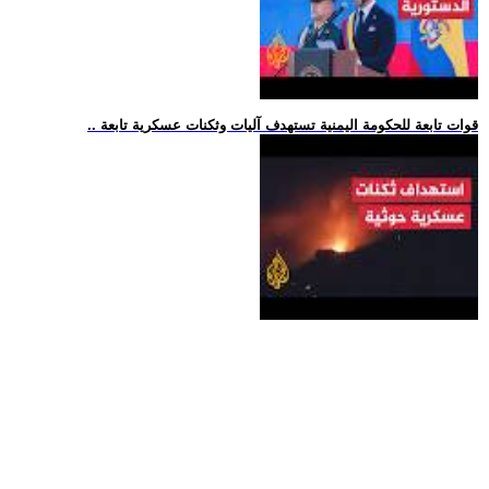
.. قوات تابعة للحكومة اليمنية تستهدف آليات وثكنات عسكرية تابعة