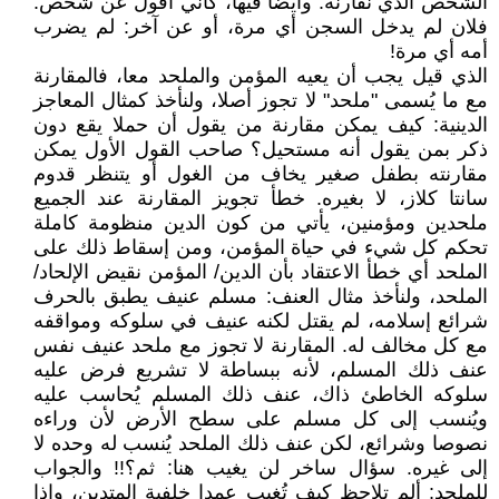
الشخص الذي نقارنه. وأيضا فيها، كأني أقول عن شخص:
فلان لم يدخل السجن أي مرة، أو عن آخر: لم يضرب
أمه أي مرة!
الذي قيل يجب أن يعيه المؤمن والملحد معا، فالمقارنة
مع ما يُسمى "ملحد" لا تجوز أصلا، ولنأخذ كمثال المعاجز
الدينية: كيف يمكن مقارنة من يقول أن حملا يقع دون
ذكر بمن يقول أنه مستحيل؟ صاحب القول الأول يمكن
مقارنته بطفل صغير يخاف من الغول أو يتنظر قدوم
سانتا كلاز، لا بغيره. خطأ تجويز المقارنة عند الجميع
ملحدين ومؤمنين، يأتي من كون الدين منظومة كاملة
تحكم كل شيء في حياة المؤمن، ومن إسقاط ذلك على
الملحد أي خطأ الاعتقاد بأن الدين/ المؤمن نقيض الإلحاد/
الملحد، ولنأخذ مثال العنف: مسلم عنيف يطبق بالحرف
شرائع إسلامه، لم يقتل لكنه عنيف في سلوكه ومواقفه
مع كل مخالف له. المقارنة لا تجوز مع ملحد عنيف نفس
عنف ذلك المسلم، لأنه ببساطة لا تشريع فرض عليه
سلوكه الخاطئ ذاك، عنف ذلك المسلم يُحاسب عليه
ويُنسب إلى كل مسلم على سطح الأرض لأن وراءه
نصوصا وشرائع، لكن عنف ذلك الملحد يُنسب له وحده لا
إلى غيره. سؤال ساخر لن يغيب هنا: ثم؟!! والجواب
للملحد: ألم تلاحظ كيف تُغيب عمدا خلفية المتدين، وإذا