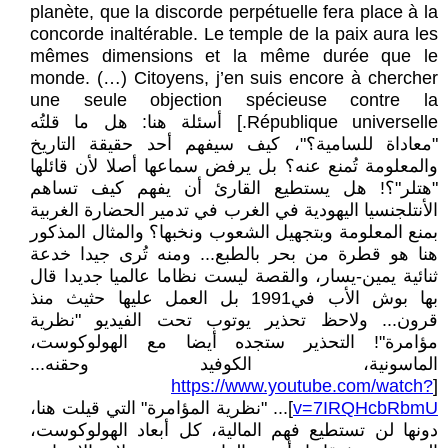
planète, que la discorde perpétuelle fera place à la
concorde inaltérable. Le temple de la paix aura les
mêmes dimensions et la même durée que le
monde. (…) Citoyens, j’en suis encore à chercher
une seule objection spécieuse contre la
République universelle.] أسئلة هنا: هل ما قلتُه
"معاداة للسامية؟"، كيف سيفهم أحد حقيقة التاريخ
والمعلومة تُمنع عنه؟ بل يرفض سماعها أصلا لأن قائلها
"هتلر"؟! هل يستطيع القارئ أن يفهم كيف تساهم
الأنتلجنسيا اليهودية في الغرب في تدمير الحضارة الغربية
بمنع المعلومة وبتجهيل الشعوب ونخبها؟ والمثال المذكور
هنا هو قطرة من بحر بالطبع... ومنه تُرى جيدا خدعة
ثنائية يمين-يسار، والقصة ليست نظاما عالميا جديدا قال
بها بوش الأب في1991 بل العمل عليها حثيث منذ
قرون... ولاحظ تحذير يوتوب تحت الفيديو "نظرية
مؤامرة"! التحذير ستجده أيضا مع الهولوكوست،
الماسونية، الكوفيد وحقنه...
https://www.youtube.com/watch?
[
v=7IRQHcbRbmU
]... "نظرية المؤامرة" التي قيلت هنا،
دونها لن تستطيع فهم المالية، كل أبعاد الهولوكوست،