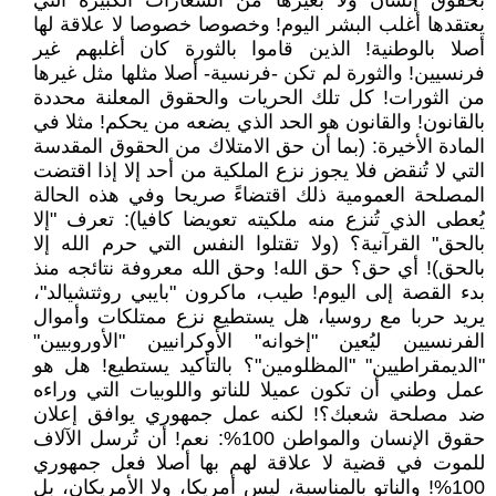
بحقوق إنسان ولا بغيرها من الشعارات الكبيرة التي
يعتقدها أغلب البشر اليوم! وخصوصا خصوصا لا علاقة لها
أصلا بالوطنية! الذين قاموا بالثورة كان أغلبهم غير
فرنسيين! والثورة لم تكن -فرنسية- أصلا مثلها مثل غيرها
من الثورات! كل تلك الحريات والحقوق المعلنة محددة
بالقانون! والقانون هو الحد الذي يضعه من يحكم! مثلا في
المادة الأخيرة: (بما أن حق الامتلاك من الحقوق المقدسة
التي لا تُنقض فلا يجوز نزع الملكية من أحد إلا إذا اقتضت
المصلحة العمومية ذلك اقتضاءً صريحا وفي هذه الحالة
يُعطى الذي تُنزع منه ملكيته تعويضا كافيا): تعرف "إلا
بالحق" القرآنية؟ (ولا تقتلوا النفس التي حرم الله إلا
بالحق)! أي حق؟ حق الله! وحق الله معروفة نتائجه منذ
بدء القصة إلى اليوم! طيب، ماكرون "بايبي روثتشيالد"،
يريد حربا مع روسيا، هل يستطيع نزع ممتلكات وأموال
الفرنسيين ليُعين "إخوانه" الأوكرانيين "الأوروبيين"
"الديمقراطيين" "المظلومين"؟ بالتأكيد يستطيع! هل هو
عمل وطني أن تكون عميلا للناتو واللوبيات التي وراءه
ضد مصلحة شعبك؟! لكنه عمل جمهوري يوافق إعلان
حقوق الإنسان والمواطن 100%: نعم! أن تُرسل الآلاف
للموت في قضية لا علاقة لهم بها أصلا فعل جمهوري
100%! والناتو بالمناسبة، ليس أمريكا، ولا الأمريكان، بل