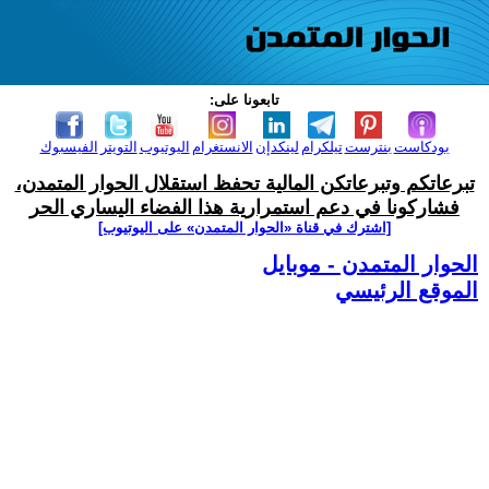
تابعونا على:
بودكاست
بنترست
تيلكرام
لينكدإن
الانستغرام
اليوتيوب
التويتر
الفيسبوك
تبرعاتكم وتبرعاتكن المالية تحفظ استقلال الحوار المتمدن،
فشاركونا في دعم استمرارية هذا الفضاء اليساري الحر
[اشترك في قناة ‫«الحوار المتمدن» على اليوتيوب]
الحوار المتمدن - موبايل
الموقع الرئيسي