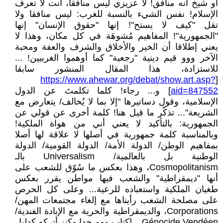
أو شيخ أنه منافق! لا عزيزي ليس منافقا، أنت لا تعرف
الإسلام! نفس الشيء بالنسبة للغرب: ليس منافقا ولا
تقل "كيف لا يستح"! إنها "حقوق الإنسان" إنها
"الجمهورية"! المفاهيم مُشوهَة في كل مكان، وهذا لا
يعني إطلاقا أن الخير والأخلاق والشرف والعفة ومحبة
الآخر ووو قيم دينية "رجعية" كما أوهموا الغربيين! ...
للاستزادة، هذا المقال المنشور سابقا
https://www.ahewar.org/debat/show.art.asp?
[
aid=847552
] و... رجاء! كلما تكلمتَ عن الدول
الإسلامية، وقول دساتيرها "إلا بما لا يُخالف/ يتعارض مع
الشريعة"... تذكّر ما قيل هنا! كلمة أخرى عن قولي عن
الجمهورية: بالتأكيد لا يعني أني من هواة الملكية!
وبالمناسبة كلمة جمهورية في أصلها لا علاقة لها أصلا
بمفاهيم الوطن/ الدولة الأمة/ الدولة القومية/ الدولة
الوطنية بل بالعالمية/ Universalism بالـ
Cosmopolitanism، وهذا بعكس ما سُوّق للشعب على
أنها "ديمقراطية" والشعب فيها مواطن يقرر بعكس
طغيان الملكية واستعباده للرعية... وعلى كل الحرص
على مصلحة الشعب رأيناها مع إلغاء مجتمعات المهن/
Corporations، والديمقراطية والحرية مع الإبادة الفندية/
Génocide Vendéen... [كتاب مهم جدا وكنز أتركه كدليل