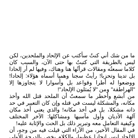
ما من شك أني كنتُ سأكتب عن الإلحاد والملحدين، لكن
ليس بالطريقة التي كتبتُ بها حتى الآن، والسبب كان
كلاما سمعتُه ومقالات قرأتُها هنا وهناك، وفيها لم أر إلحادا
بل تدينا وتحزبا! رأيتُ سجنا وهميا أسماه هؤلاء: إلحادا!
ووضعوا له أطرا وقواعد بل وأسوارا لا يتجاوزها إلا
"الهراطقة" ومن "لا يُمثلون الإلحاد"!
من أبشع وأخطر ما سمعتُ أن الملحد قتل الله وأخذ
مكانه، والمشكلة ليست في قتله وإن كان التعبير في حد
ذاته مشكلا، بل في أخذ مكانه! والذي يعني أخذ مكان
آلهة الأديان وأول مآسيها ومشاكلها: الآخر المختلف
وكيفية التعامل معه وتبرير ذلك بل الحث والإثابة عليه!
في المقال الأخير، من الآراء التي قيلت فيه من وجهٍ، أن
الإلحاد ليس إنجازا عظيما، والكلام يخص بالدرجة الأولى