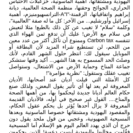
اليهودية ومشتقاتها، أهمية الماسونية، خزعبلات الاحتباس
الحراري، الجوائح وحقنها، منظمة الصحة العالمية، ديانة
إبراهيم واتفاقياتها، الرقمنة-"A"I-الترانسهيومنيزم، أهمية
إسرائيل وأورشليم... من الآخر: كل ما له صفة "العالمية"،
وكلمة "سلام" لا تغيب عن كل ذلك بالطبع! مثلا لتعيش
في سلام مع الأرض! عليك أن تدفع ثمن الهواء الذي
تتنفسه Carbon tax وممنوع أن تأكل أكثر من عدد معين
من اللحم، لن تستطيع شراء المزيد لأن البطاقة أو
الموبايل سيقول لك: انتظر حلول الشهر القادم، لأنك
وصلتَ الحد المسموح به هذا الشهر... أكيد وقتها ستشكر
جماعة المناخ وحماية الأرض من الاشتعال، وستواصل
تغييب عقلك وستقول: "نظرية مؤامرة"!
كل الأمثلة التي قيلت أديان عند أصحابها، الأديان
المعروفة لم يعد لها أي تأثير يقول البعض، ولذلك صنع
حكام العالم أديانا جديدة ليحكموا بها، من أهمها الصحة
والمناخ.... القول غير صحيح في أوله، فالأديان القديمة
المعروفة لا يزال أحدها يُؤثر بل يحكم عقول الحكام،
والمقصود اليهودية ومشتقاتها خصوصا الماسونية وبعدها
المسيحية الصهيونية، وعجبي من قول ملحد يقول دون
حرج أن الذي يهدد العالم اليوم هو الإسلام أما المسيحية
فقُلمت مخالبها واليهودية ليست دعوية! الذين يحكمون