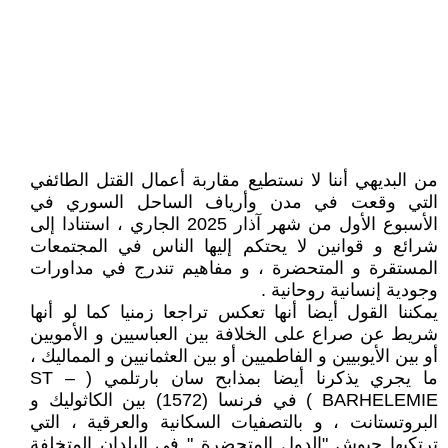
من البديهي أننا لا نستطيع مقاربة أعمال القتل الطائفي
التي وقعت في مدن وأرياف الساحل السوري في
الأسبوع الأول من شهر آذار 2025 الجاري ، استنادا إلى
شرائع و قوانين لا يحتكم إليها الناس في المجتمعات
المستقرة و المتحضرة ، و مفاهيم تندرج في مداورات
وجودية إنسانية روحانية .
يمكننا القول أيضا أنها تعكس تراجعا زمنيا كما لو أنها
شريط عن صراع على الخلافة بين العباسيين و الأمويين
أو بين الأيوبيين و الفاطميين أو بين العثمانيين و المماليك ،
ما يجري يذكرنا أيضا بمذابح سان بارتلمي ( ST –
BARHELEMIE ) في فرنسا (1572) بين الكاثوليك و
البروتستانت ، و بالتصفيات السكانية والعرقية ، التي
ترتكبها جيوش "الدول المتحضرة " في البلدان المتخلفة