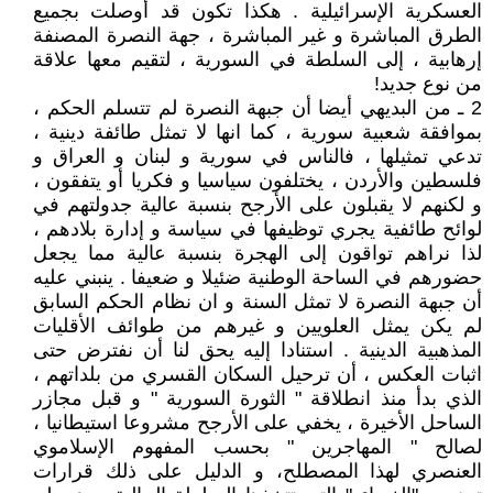
العسكرية الإسرائيلية . هكذا تكون قد أوصلت بجميع
الطرق المباشرة و غير المباشرة ، جهة النصرة المصنفة
إرهابية ، إلى السلطة في السورية ، لتقيم معها علاقة
من نوع جديد!
2 ـ من البديهي أيضا أن جبهة النصرة لم تتسلم الحكم ،
بموافقة شعبية سورية ، كما انها لا تمثل طائفة دينية ،
تدعي تمثيلها ، فالناس في سورية و لبنان و العراق و
فلسطين والأردن ، يختلفون سياسيا و فكريا أو يتفقون ،
و لكنهم لا يقبلون على الأرجح بنسبة عالية جدولتهم في
لوائح طائفية يجري توظيفها في سياسة و إدارة بلادهم ،
لذا نراهم تواقون إلى الهجرة بنسبة عالية مما يجعل
حضورهم في الساحة الوطنية ضئيلا و ضعيفا . ينبني عليه
أن جبهة النصرة لا تمثل السنة و ان نظام الحكم السابق
لم يكن يمثل العلويين و غيرهم من طوائف الأقليات
المذهبية الدينية . استنادا إليه يحق لنا أن نفترض حتى
اثبات العكس ، أن ترحيل السكان القسري من بلداتهم ،
الذي بدأ منذ انطلاقة " الثورة السورية " و قبل مجازر
الساحل الأخيرة ، يخفي على الأرجح مشروعا استيطانيا ،
لصالح " المهاجرين " بحسب المفهوم الإسلاموي
العنصري لهذا المصطلح، و الدليل على ذلك قرارات