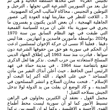
تجنيس "الغرباء " التي تتخذها السلطة الحالية و هي لم
تنل بعد من السوريين الشرعية التي تخولها ، الترحيل و
التوطين و التجنيس ، محاكاة لأساليب الحركة الصهيونية.
3 ـ اللافت للنظر في مقاربتنا لهذه العودة إلى عصور
الجاهلية الهمجية ، أن بعض الذين يكتبون و يفسرون ما
يجري في سورية بناء على ان مرده للسياسة القمعية
التي طبقت في عهد النظام السابق بين سنة 1970
و2024 ،بواسطة مأمورين فاسدين و انتهازيين . هذا ليس
دقيقا . فعلينا ألا ننسى أن حركة الإخوان لمسلمين ادعت
أن الحكم في سورية هو حق من حقوقها الشرعية دون
سواها ، فبادرت منذ سنة 1963 إلى إطلاق الجهاد الديني
المسلح لاستعادته من حزب البعث . نذكر هنا لعل الذكرى
تنفع بانتفاضة سنة 1964 ، في مدينة حماة في عهد
الرئيس أمين الحافظ ، حيث أعلن آنذاك النفير من مآذن
المساجد " حيي على الجهاد ، الله أكبر إما البعث أو
الإسلام " . فتحت مخازن السلاح و انتشر المسلحون في
المدينة ، و كاد الوضع أن يفلت من يد الدولة لولا تدخل
الجيش بسلاحه الثقيل !
مجمل القول ، نعتقد أن الكثيرين يحاولون في الراهن
تبسيط الأمور كما لو أن سورية ليست محط أطماع
القوى الأجنبية و الإقليمية ، وكما لو ان السوريين تركوا