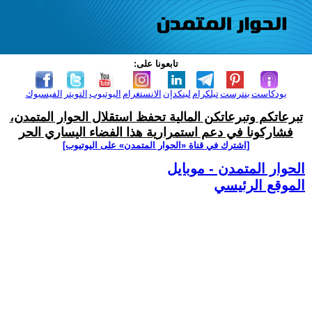
تابعونا على:
بودكاست
بنترست
تيلكرام
لينكدإن
الانستغرام
اليوتيوب
التويتر
الفيسبوك
تبرعاتكم وتبرعاتكن المالية تحفظ استقلال الحوار المتمدن،
فشاركونا في دعم استمرارية هذا الفضاء اليساري الحر
[اشترك في قناة ‫«الحوار المتمدن» على اليوتيوب]
الحوار المتمدن - موبايل
الموقع الرئيسي