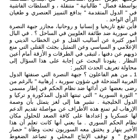
بواسطة فصال " طالبانية " متنقلة ، و السلطات الفاشية
في " الدول المتقدمة " بدافع التمييز العنصري و طغيان
الرأي الواحد .
فأين تقع تاريخيا و إنسانيا و روحانيا، مجازر جبهة النصرة
في سورية ضد طائفة العلويين في الساحل ؟ . في البال
أمور كثيرة عن أساليب القتل و عن الخطاب الديني و
الإعلامي و السياسي وعن التمثيل بجثث القتلى التي منع
ذويهم عن دفنها ، لتبقى في الطرقات و الأزقة أمام أعين
النظار . يقودنا البحث عن إجابة على هذا السؤال إلى
محاولة تعريف الحدث الكبير :
1 ـ من هم الفاعلون ؟ جبهة النصرة التي صنفتها الدول
الغربية المتدخلة في شؤون سورية ، إرهابية " بالرغم من
رضى بعضها عن أدائها ضد نظام الحكم في إطار مسمى
" الثورة السورية " التي تبنتها الدول المذكورة و تركيا و
الدول الخليجية . نشير هنا إلى لغز يتمثل بأن وصمة
الإرهاب لم تمنع هذه الأطراف عن مواصلة تقديم الدعم
لها عسكريا و إعدادها على كافة الصعد للحلول مكان
نظام الحكم السوري . ما يعني أنها كانت تعلم أن هذا
الأخير ينهار و يختنق معه السوريون تحت وطأة " حصار
الجوع " و توقف الإنتاج المحلي و تصاعد الضغوط