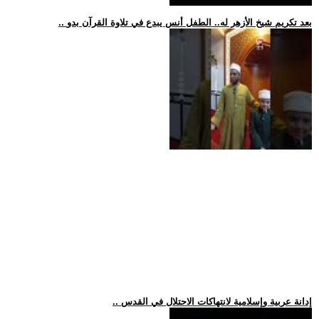
.. بعد تكريم شيخ الأزهر له.. الطفل أنس يبدع في تلاوة القرآن بدو
.. إدانة عربية وإسلامية لانتهاكات الاحتلال في القدس