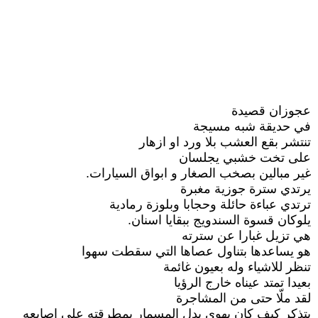
عجوزان قصيدة
في حديقة شبه مسيجة
تنتشر بقع العشب بلا ورد او ازهار
على تخت خشبي يجلسان
غير مبالين بصخب الصغار و ابواق السيارات.
يرتدي سترة جوزية مغبرة
ترتدي عباءة حائلة وحجابا وبلوزة رمادية
يلوكان قسوة السندويج ببقايا اسنان.
هي تزيل غبارا عن سترته
هو يساعدها بتناول عصاها التي سقطت سهوا
تنظر للاشياء وله بعيون غائمة
بعيدا تمتد عيناه خارج الرؤيا
لقد ملّا حتى من المشاجرة
يتذكر كيف كان يهوي بدل المسمار بمطرقته على اصابعه