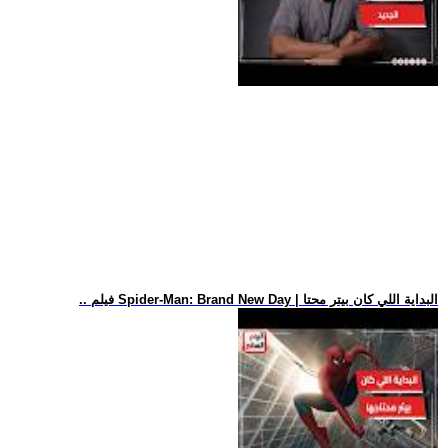
.. فيلم Spider-Man: Brand New Day | البداية اللي كان بيتر محتا