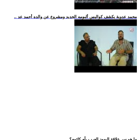
.. محمد عدوية يكشف كواليس ألبومه الجديد ومشروع عن والده أحمد عد
.. ما هو سر علاقة اليهود العرب بأم كلثوم؟