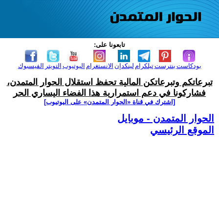
تابعونا على:
بودكاست
بنترست
تيلكرام
لينكدإن
الانستغرام
اليوتيوب
التويتر
الفيسبوك
تبرعاتكم وتبرعاتكن المالية تحفظ استقلال الحوار المتمدن،
فشاركونا في دعم استمرارية هذا الفضاء اليساري الحر
[اشترك في قناة ‫«الحوار المتمدن» على اليوتيوب]
الحوار المتمدن - موبايل
الموقع الرئيسي