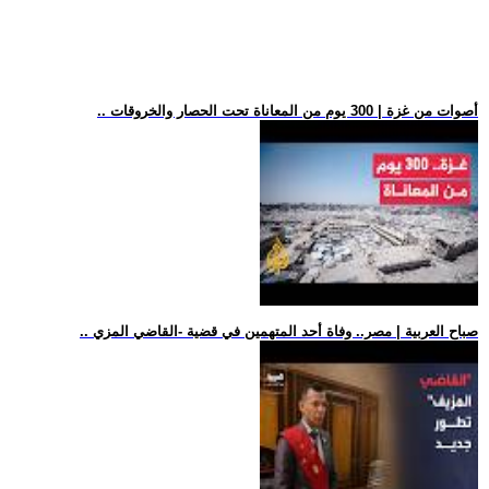
.. أصوات من غزة | 300 يوم من المعاناة تحت الحصار والخروقات
.. صباح العربية | مصر.. وفاة أحد المتهمين في قضية -القاضي المزي