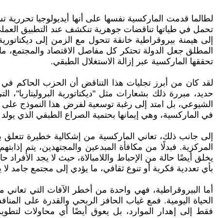
لطالما قدمت الماركسية نفسها على أنها أيديولوجيا تحررية تس
تحمل في طياتها تناقضات جوهرية تنكشف عند التطبيق العملي.
إلى هيمنة بيروقراطية خانقة تتحول مع الزمن إلى ديكتاتوري
المطلق جعل الدولة تحتكر كل مفاصل الاقتصاد والمجتمع، ما أ
تحققها الماركسية عبر إزالة الاستغلال الطبقي.
لقد كان من أبرز تجليات هذا التناقض أن الحزب الحاكم في ا
حديد، مبررة ذلك بشعارات مثل "ديكتاتورية البروليتاريا"، ا
الشيوعي، بل امتد إلى رغبة توسعية لفرض هذا النموذج على ال
في الماركسية، وهي إيمانها بحتمية الصراع الطبقي الذي يولد 
إلى جانب ذلك، تعاني الماركسية من إشكالية خطيرة تتعلق بت
المركزية. فبدلًا من مكافأة المبدعين والمجتهدين، يتم إذابت
يخلق أيضًا حالة من الإحباط واللامبالاة، حيث لا يجد الأفراد 
بأي تعددية فكرية أو تنوع ثقافي، ما يؤدي إلى مجتمع جامد لا 
أما البيروقراطية، فهي واحدة من أخطر الآفات التي تعاني م
الحياة اليومية. فمع غياب الحافز الربحي والقدرة على المناف
فقط إلى إهدار الموارد، بل يعوق أيضًا أي محاولات لتطوي