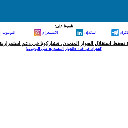
تابعونا على:
لكرام
لينكدإن
الانستغرام
اليوتيوب
ية تحفظ استقلال الحوار المتمدن، فشاركونا في دعم استمرارية 
[اشترك في قناة ‫«الحوار المتمدن» على اليوتيوب]