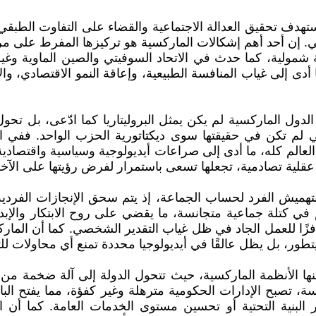
تهدف تحقيق العدالة الاجتماعية والقضاء على التفاوت الطبقي، 
 إن أحد أهم إشكالات الماركسية هو تركيزها المفرط على مركز
ة شمولية، كما حدث في الاتحاد السوفيتي والصين الماوية وغي
دى إلى غياب المنافسة الطبيعية، وإعاقة النمو الاقتصادي، وا
لدول الماركسية لم يكن يمثل البروليتاريا كما ادّعى، بل ت
لتي لم تكن في حقيقتها سوى ديكتاتورية الحزب الواحد. ففي ال
عالم كله، ما أدى إلى صراعات أيديولوجية وسياسية واقتصادية
عقلية تصادمية، تجعلها تسعى باستمرار لفرض رؤيتها على الآخر
هميش الفرد لحساب الجماعة، إذ يتم سحق الإنجازات الفردية 
هم في كتلة جماعية متجانسة، ما يقضي على روح الابتكار والإبد
حافزًا للعمل الجاد في ظل غياب التقدير الشخصي. كما أن المارك
يتطور، بل يظل عالقًا في أيديولوجيا محددة تمنع أي محاولات لل
نها الأنظمة الماركسية، حيث تتحول الدولة إلى آلة ضخمة من
سة، تصبح الإدارات الحكومية مترهلة وغير كفؤة، مما يفتح البا
ر البنية التحتية أو تحسين مستوى الخدمات العامة. كما أن