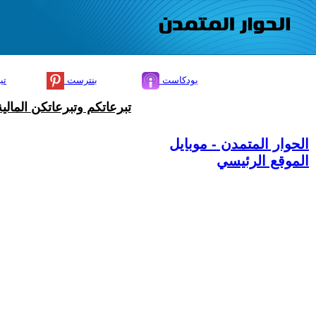
بودكاست
بنترست
تي
تبرعاتكم وتبرعاتكن المال
الحوار المتمدن - موبايل
الموقع الرئيسي