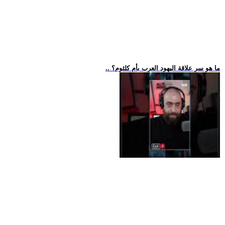
.. ما هو سر علاقة اليهود العرب بأم كلثوم؟