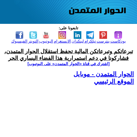
تابعونا على:
بودكاست
بنترست
تيلكرام
لينكدإن
الانستغرام
اليوتيوب
التويتر
الفيسبوك
تبرعاتكم وتبرعاتكن المالية تحفظ استقلال الحوار المتمدن،
فشاركونا في دعم استمرارية هذا الفضاء اليساري الحر
[اشترك في قناة ‫«الحوار المتمدن» على اليوتيوب]
الحوار المتمدن - موبايل
الموقع الرئيسي