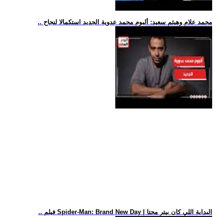
.. محمد علام وهيثم سعيد: ألبوم محمد عدوية الجديد استكمالا لنجاح
.. فيلم Spider-Man: Brand New Day | البداية اللي كان بيتر محتا