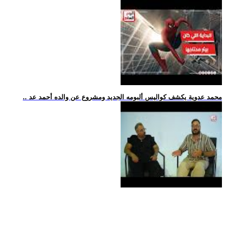
.. محمد عدوية يكشف كواليس ألبومه الجديد ومشروع عن والده أحمد عد